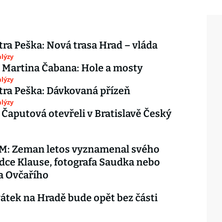
tra Peška: Nová trasa Hrad – vláda
lýzy
 Martina Čabana: Hole a mosty
lýzy
tra Peška: Dávkovaná přízeň
lýzy
Čaputová otevřeli v Bratislavě Český
: Zeman letos vyznamenal svého
ce Klause, fotografa Saudka nebo
a Ovčařího
vátek na Hradě bude opět bez části