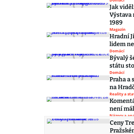
Domácí
Jak vidě
Výstava 
1989
Magazín
Hradní J
lidem n
Domácí
Bývalý š
státu sto
Domácí
Praha a 
na Hrad
Reality a st
Komentá
není má
Názory a ana
Ceny Tre
Pražské