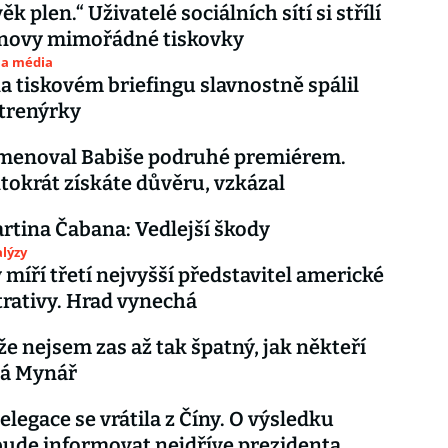
ěk plen.“ Uživatelé sociálních sítí si střílí
novy mimořádné tiskovky
 a média
 tiskovém briefingu slavnostně spálil
trenýrky
menoval Babiše podruhé premiérem.
tokrát získáte důvěru, vzkázal
rtina Čabana: Vedlejší škody
lýzy
 míří třetí nejvyšší představitel americké
rativy. Hrad vynechá
že nejsem zas až tak špatný, jak někteří
íká Mynář
elegace se vrátila z Číny. O výsledku
bude informovat nejdříve prezidenta