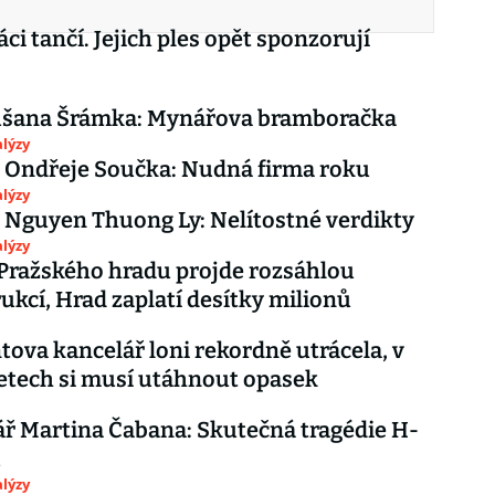
ci tančí. Jejich ples opět sponzorují
ušana Šrámka: Mynářova bramboračka
lýzy
 Ondřeje Součka: Nudná firma roku
lýzy
 Nguyen Thuong Ly: Nelítostné verdikty
lýzy
Pražského hradu projde rozsáhlou
ukcí, Hrad zaplatí desítky milionů
tova kancelář loni rekordně utrácela, v
letech si musí utáhnout opasek
 Martina Čabana: Skutečná tragédie H-
u
lýzy