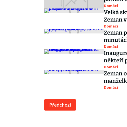
Domácí
Velká sk
Zeman v
Domácí
Zeman po
minutách
Domácí
Inaugura
někteří 
Domácí
Zeman om
manželk
Domácí
Předchozí