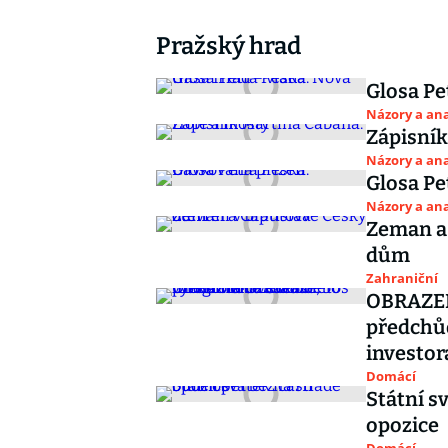
Pražský hrad
Glosa Pe
Názory a ana
Zápisník
Názory a ana
Glosa Pe
Názory a ana
Zeman a 
dům
Zahraniční
OBRAZEM
předchůd
investor
Domácí
Státní s
opozice