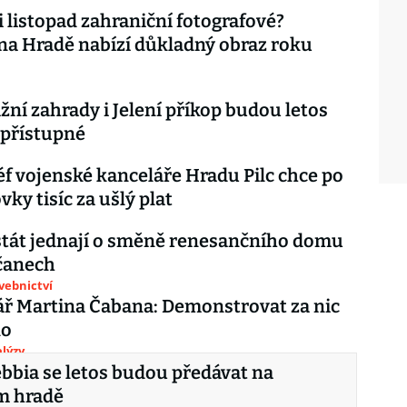
li listopad zahraniční fotografové?
na Hradě nabízí důkladný obraz roku
ižní zahrady i Jelení příkop budou letos
epřístupné
éf vojenské kanceláře Hradu Pilc chce po
vky tisíc za ušlý plat
stát jednají o směně renesančního domu
čanech
avebnictví
ř Martina Čabana: Demonstrovat za nic
lo
lýzy
bbia se letos budou předávat na
m hradě