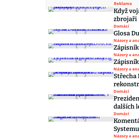
Reklama
Když vojá
zbrojaři
Domácí
Glosa D
Názory a ana
Zápisník
Názory a ana
Zápisník
Názory a ana
Střecha 
rekonstr
Domácí
Preziden
dalších 
Domácí
Komentář
System
Názory a ana