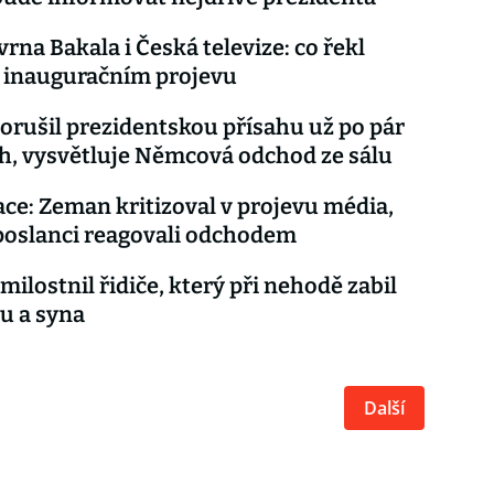
vrna Bakala i Česká televize: co řekl
 inauguračním projevu
rušil prezidentskou přísahu už po pár
, vysvětluje Němcová odchod ze sálu
ce: Zeman kritizoval v projevu média,
poslanci reagovali odchodem
ilostnil řidiče, který při nehodě zabil
u a syna
Další