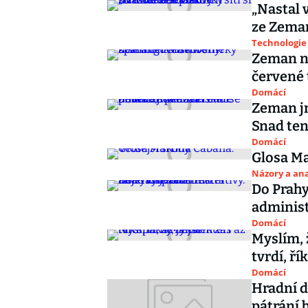
„Nastal v
ze Zema
Technologie
Zeman na
červené 
Domácí
Zeman j
Snad ten
Domácí
Glosa Ma
Názory a ana
Do Prahy
administ
Domácí
Myslím, 
tvrdí, ř
Domácí
Hradní d
pátrání 