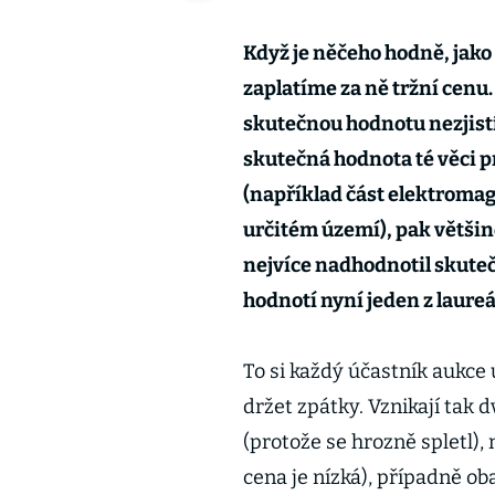
Když je něčeho hodně, jako 
zaplatíme za ně tržní cenu.
skutečnou hodnotu nezjistí
skutečná hodnota té věci pro
(například část elektromag
určitém území), pak většinou
nejvíce nadhodnotil skutečn
hodnotí nyní jeden z laure
To si každý účastník aukce
držet zpátky. Vznikají tak 
(protože se hrozně spletl), 
cena je nízká), případně oba