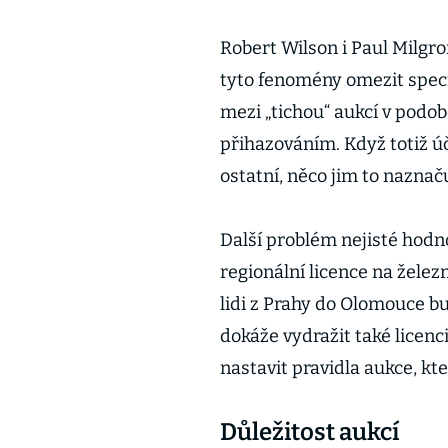
Robert Wilson i Paul Milgro
tyto fenomény omezit specif
mezi „tichou“ aukcí v podob
přihazováním. Když totiž ú
ostatní, něco jim to naznaču
Další problém nejisté hodn
regionální licence na železn
lidi z Prahy do Olomouce bu
dokáže vydražit také licenc
nastavit pravidla aukce, kte
Důležitost aukcí