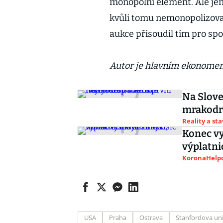
monopolní element. Ale jen n
kvůli tomu nemonopolizoval
aukce přisoudil tím pro sp
Autor je hlavním ekonomem
Na Slove
mrakodr
Reality a st
Konec v
výplatnic
KoronaHelpd
USA
Praha
Ostrava
Stanfordova uni