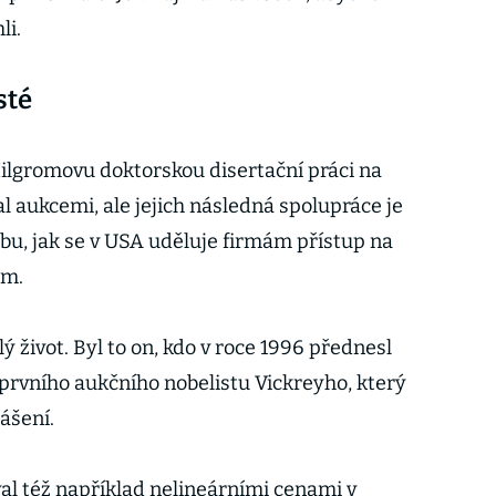
li.
sté
 Milgromovu doktorskou disertační práci na
al aukcemi, ale jejich následná spolupráce je
obu, jak se v USA uděluje firmám přístup na
um.
ý život. Byl to on, kdo v roce 1996 přednesl
rvního aukčního nobelistu Vickreyho, který
lášení.
val též například nelineárními cenami v