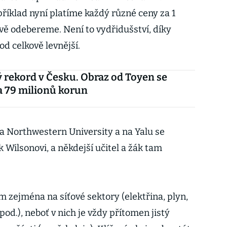
říklad nyní platíme každý různé ceny za 1
ově odebereme. Není to vydřidušství, díky
vod celkově levnější.
 rekord v Česku. Obraz od Toyen se
a 79 milionů korun
a Northwestern University a na Yalu se
k Wilsonovi, a někdejší učitel a žák tam
m zejména na síťové sektory (elektřina, plyn,
od.), neboť v nich je vždy přítomen jistý