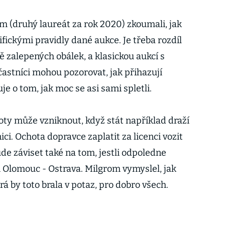
m (druhý laureát za rok 2020) zkoumali, jak
ickými pravidly dané aukce. Je třeba rozdíl
ě zalepených obálek, a klasickou aukcí s
častníci mohou pozorovat, jak přihazují
je o tom, jak moc se asi sami spletli.
oty může vzniknout, když stát například draží
ici. Ochota dopravce zaplatit za licenci vozit
de záviset také na tom, jestli odpoledne
i Olomouc - Ostrava. Milgrom vymyslel, jak
rá by toto brala v potaz, pro dobro všech.