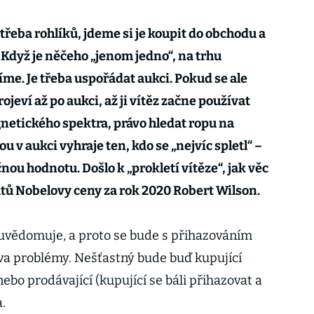
třeba rohlíků, jdeme si je koupit do obchodu a
 Když je něčeho „jenom jedno“, na trhu
me. Je třeba uspořádat aukci. Pokud se ale
jeví až po aukci, až ji vítěz začne používat
netického spektra, právo hledat ropu na
 v aukci vyhraje ten, kdo se „nejvíc spletl“ –
ou hodnotu. Došlo k „prokletí vítěze“, jak věc
átů Nobelovy ceny za rok 2020 Robert Wilson.
 uvědomuje, a proto se bude s přihazováním
dva problémy. Nešťastný bude buď kupující
nebo prodávající (kupující se báli přihazovat a
.