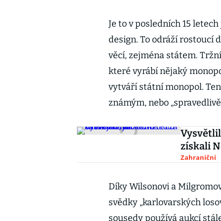
Je to v posledních 15 letech
design. To odráží rostoucí
věcí, zejména státem. Tržn
které vyrábí nějaký monopol
vytváří státní monopol. Te
známým, nebo „spravedlivě“
Vysvětlil
získali 
Zahraniční
Díky Wilsonovi a Milgromov
svědky „karlovarských losov
sousedy používá aukcí stále