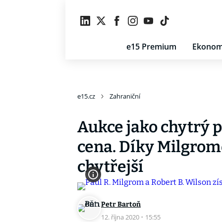
e15 Premium
Ekonom
e15.cz
Zahraniční
Aukce jako chytrý p
cena. Díky Milgromo
chytřejší
Petr Bartoň
12. října 2020
·
15:55