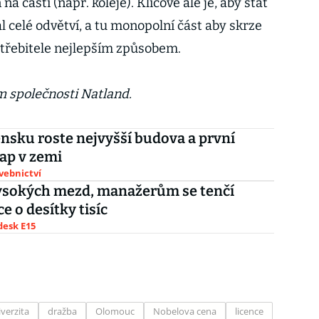
a části (např. koleje). Klíčové ale je, aby stát
 celé odvětví, a tu monopolní část aby skrze
otřebitele nejlepším způsobem.
 společnosti Natland.
nsku roste nejvyšší budova a první
ap v zemi
avebnictví
ysokých mezd, manažerům se tenčí
e o desítky tisíc
esk E15
verzita
dražba
Olomouc
Nobelova cena
licence