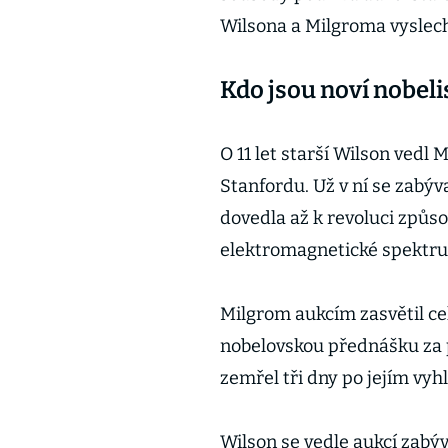
Wilsona a Milgroma vyslech
Kdo jsou noví nobeli
O 11 let starší Wilson vedl
Stanfordu. Už v ní se zabýv
dovedla až k revoluci způs
elektromagnetické spektr
Milgrom aukcím zasvětil cel
nobelovskou přednášku za p
zemřel tři dny po jejím vyh
Wilson se vedle aukcí zabý