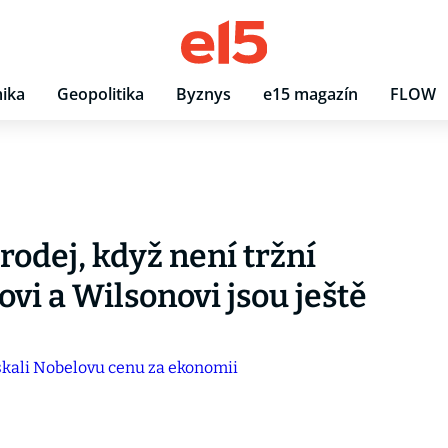
ika
Geopolitika
Byznys
e15 magazín
FLOW
rodej, když není tržní
vi a Wilsonovi jsou ještě