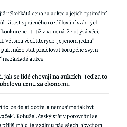
 již několikátá cena za aukce a jejich optimální
 důležitost správného rozdělování vzácných
í konkurence totiž znamená, že ubývá věcí,
. Většina věcí, kterých „je jenom jedna“,
n pak může stát přidělovat korupčně svým
 na základě aukce.
i, jak se lidé chovají na aukcích. Teď za to
Nobelovu cenu za ekonomii
i to lze dělat dobře, a nemusíme tak být
aček“. Bohužel, český stát v porovnání se
 příliš málo. Je v zájmu nás všech, abychom