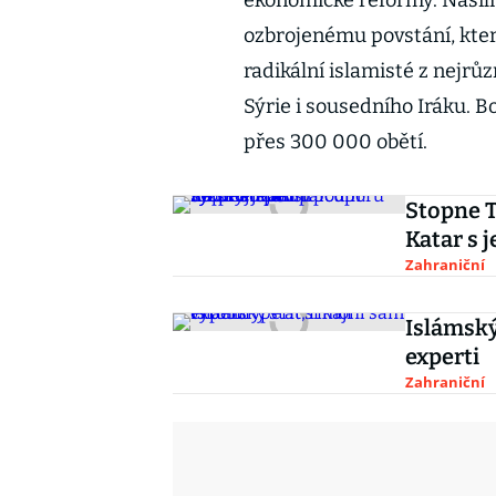
ekonomické reformy. Násiln
ozbrojenému povstání, kter
radikální islamisté z nejrůz
Sýrie i sousedního Iráku. B
přes 300 000 obětí.
Stopne 
Katar s 
Zahraniční
Islámský
experti
Zahraniční