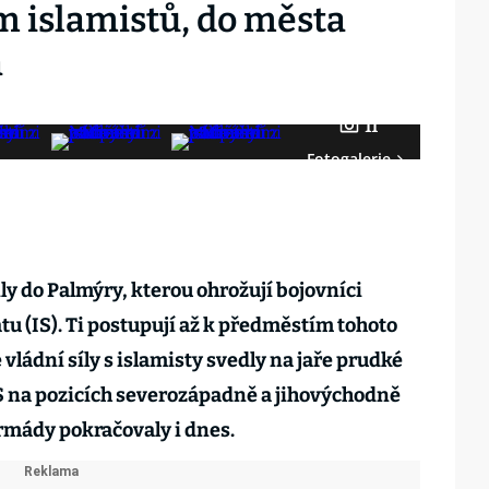
 islamistů, do města
a
11
Fotogalerie
ly do Palmýry, kterou ohrožují bojovníci
u (IS). Ti postupují až k předměstím tohoto
 vládní síly s islamisty svedly na jaře prudké
IS na pozicích severozápadně a jihovýchodně
rmády pokračovaly i dnes.