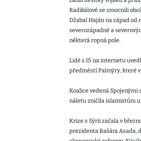
zabili desítky vojáků a přib
Radikálové se zmocnili obc
Džabal Haján na západ od m
severozápadně a severových
některá ropná pole.
Lidé z IS na internetu uved
předměstí Palmýry, které v
Koalice vedená Spojenými s
náletu zničila islamistům 
Krize v Sýrii začala v břez
prezidenta Bašára Asada, 