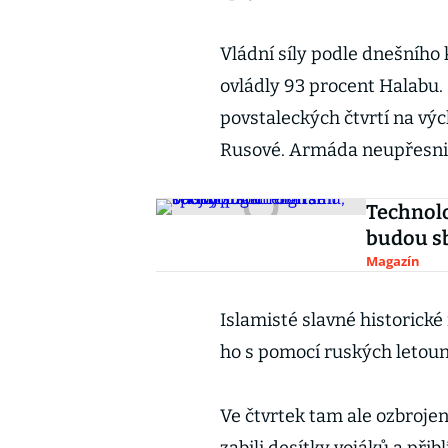
Vládní síly podle dnešního
ovládly 93 procent Halabu. 
povstaleckých čtvrtí na vý
Rusové. Armáda neupřesnila
Technolo
budou sb
Magazín
Islamisté slavné historické
ho s pomocí ruských letoun
Ve čtvrtek tam ale ozbrojen