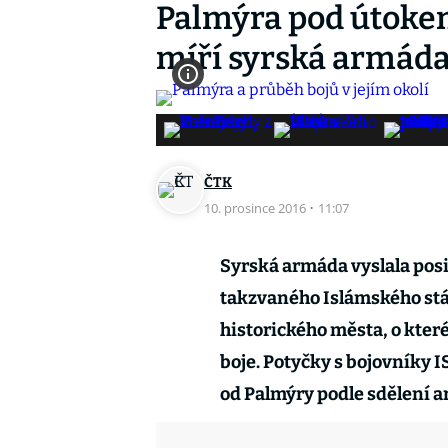
Palmýra pod útokem
míří syrská armád
ČTK
10. prosince 2016
·
11:07
Syrská armáda vyslala posi
takzvaného Islámského stát
historického města, o které
boje. Potyčky s bojovníky 
od Palmýry podle sdělení a