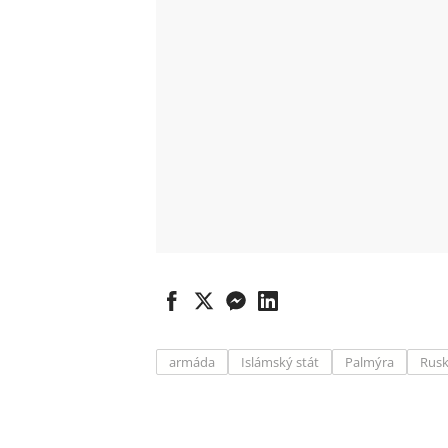
armáda
Islámský stát
Palmýra
Rus