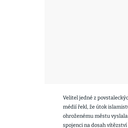
Velitel jedné z povstalecký
médií řekl, že útok islamis
ohroženému městu vyslala v
spojenci na dosah vítězství