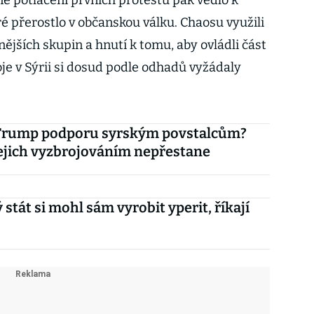
é potlačení prvních protestů pak vedlo k
é přerostlo v občanskou válku. Chaosu využili
nějších skupin a hnutí k tomu, aby ovládli část
oje v Sýrii si dosud podle odhadů vyžádaly
Trump podporu syrským povstalcům?
jejich vyzbrojováním nepřestane
 stát si mohl sám vyrobit yperit, říkají