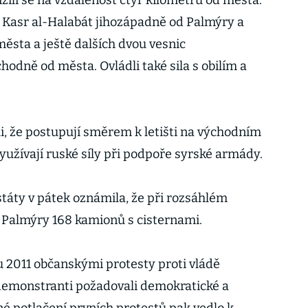
lížili se na vzdálenost čtyř kilometrů od města.
í Kasr al-Halabát jihozápadně od Palmýry a
ěsta a ještě dalších dvou vesnic
odně od města. Ovládli také sila s obilím a
li, že postupují směrem k letišti na východním
yužívají ruské síly při podpoře syrské armády.
táty v pátek oznámila, že při rozsáhlém
u Palmýry 168 kamionů s cisternami.
nu 2011 občanskými protesty proti vládě
demonstranti požadovali demokratické a