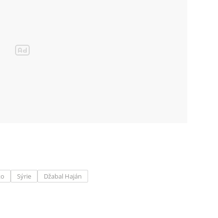
ko
Sýrie
Džabal Haján