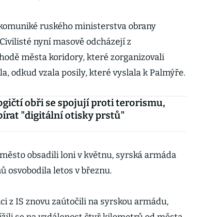
 komuniké ruského ministerstva obrany
Civilisté nyní masově odcházejí z
chodě města koridory, které zorganizovali
, odkud vzala posily, které vyslala k Palmýře.
gičtí obři se spojují proti terorismu,
írat "digitální otisky prstů"
 město obsadili loni v květnu, syrská armáda
ů osvobodila letos v březnu.
ci z IS znovu zaútočili na syrskou armádu,