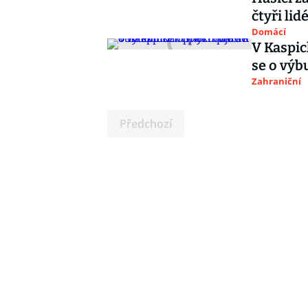
čtyři lid
Domácí
V Kaspic
se o výb
Zahraniční
Předchozí