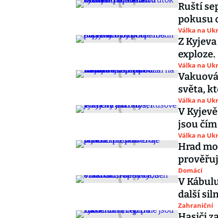
Ruští se
pokusu o
Válka na Ukr
Z Kyjeva
exploze.
Válka na Ukr
Vakuová 
světa, k
Válka na Ukr
V Kyjevě
jsou čím 
Válka na Ukr
Hrad moh
prověřuj
Domácí
V Kábulu
další si
Zahraniční
Hasiči z