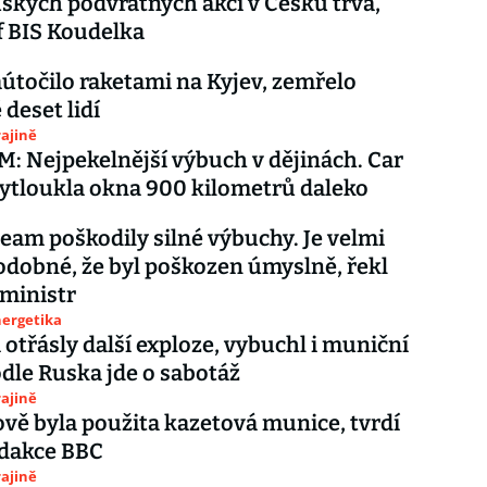
uských podvratných akcí v Česku trvá,
f BIS Koudelka
útočilo raketami na Kyjev, zemřelo
deset lidí
ajině
 Nejpekelnější výbuch v dějinách. Car
ytloukla okna 900 kilometrů daleko
eam poškodily silné výbuchy. Je velmi
dobné, že byl poškozen úmyslně, řekl
ministr
nergetika
třásly další exploze, vybuchl i muniční
odle Ruska jde o sabotáž
ajině
vě byla použita kazetová munice, tvrdí
edakce BBC
ajině