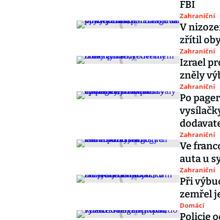
FBI
Zahraniční
V nizoz
zřítil ob
Zahraniční
Izrael p
zněly v
Zahraniční
Po pager
vysílačk
dodavat
Zahraniční
Ve franc
auta u s
Zahraniční
Při výb
zemřel j
Domácí
Policie 