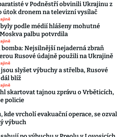
paratisté v Podněstří obvinili Ukrajinu z
 útok dronem na televizní vysílač
ajině
 byly podle médií hlášeny mohutné
 Moskva palbu potvrdila
ajině
bomba: Nejsilnější nejaderná zbraň
terou Rusové údajně použili na Ukrajině
ajině
 jsou slyšet výbuchy a střelba, Rusové
dál blíž
ajině
l skartovat tajnou zprávu o Vrběticích,
e policie
, kde vrcholí evakuační operace, se ozval
lný výbuch
asahují po výbuchu v Preolu v Lovosicích,