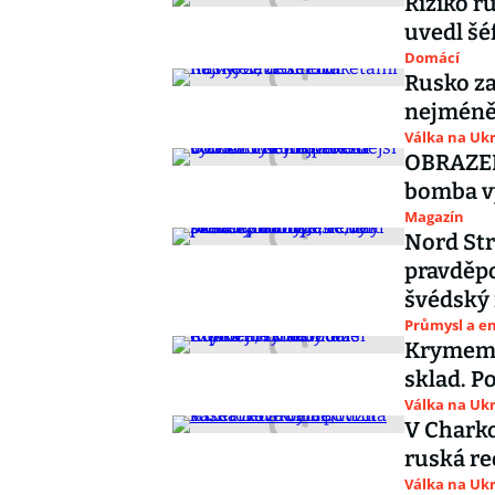
Riziko r
uvedl šé
Domácí
Rusko za
nejméně 
Válka na Ukr
OBRAZEM:
bomba v
Magazín
Nord Str
pravděpo
švédský 
Průmysl a e
Krymem o
sklad. P
Válka na Ukr
V Charko
ruská r
Válka na Ukr