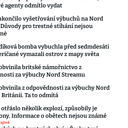
é agenty odmítlo vydat
ukončilo vyšetřování výbuchů na Nord
Důvody pro trestné stíhání nejsou
čné
odíková bomba vybuchla před sedmdesáti
eričané vymazali ostrov z mapy světa
bvinila britské námořnictvo z
nosti za výbuchy Nord Streamu
bvinila z odpovědnosti za výbuchy Nord
Británii. Ta to odmítá
otřáslo několik explozí, způsobily je
ony. Informace o obětech nejsou známé
ajině