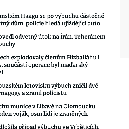
emském Haagu se po výbuchu částečně
ytný dům, policie hledá ujíždějící auto
rovedl odvetný útok na Írán, Teheránem
ýbuchy
ech explodovaly členům Hizballáhu i
y, součástí operace byl maďarský
el
ouzském letovisku výbuch zničil dvě
ynagogy a zranil policistu
uchu munice v Libavé na Olomoucku
eden voják, osm lidí je zraněných
odložila případ výbuchu ve Vrběticích,