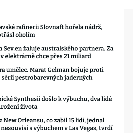
avské rafinerii Slovnaft hořela nádrž,
třásl okolím
 Sev.en žaluje australského partnera. Za
v elektrárně chce přes 21 miliard
ra umělec. Marat Gelman bojuje proti
i sérií pestrobarevných jaderných
ů
ické Synthesii došlo k výbuchu, dva lidé
hrožení života
 New Orleansu, co zabil 15 lidí, jednal
 nesouvisí s výbuchem v Las Vegas, tvrdí