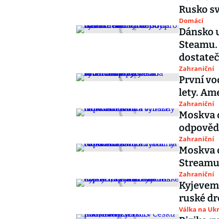
Rusko sv
Domácí
Dánsko 
Steamu. 
dostate
Zahraniční
První v
lety. Am
Zahraniční
Moskva o
odpověd
Zahraniční
Moskva o
Streamu 
Zahraniční
Kyjevem 
ruské dr
Válka na Ukr