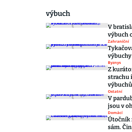
výbuch
V bratisl
výbuch o
Zahraniční
Tykačova
výbuchy 
Byznys
Z kuráto
strachu 
výbuch
Ostatní
V pardub
jsou v o
Domácí
Útočník z
sám. Čin