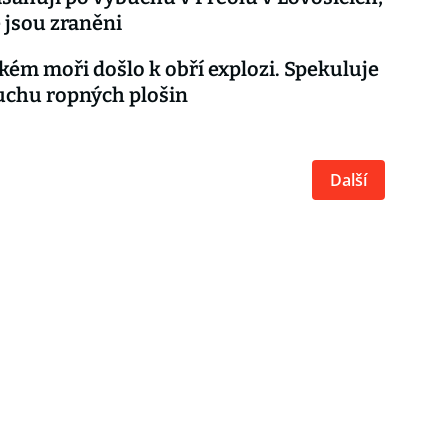
é jsou zraněni
kém moři došlo k obří explozi. Spekuluje
uchu ropných plošin
Další