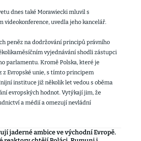
tu dnes také Morawiecki mluvil s
 videokonference, uvedla jeho kancelář.
ních peněz na dodržování principů právního
ěkolikaměsíčním vyjednávání shodli zástupci
ho parlamentu. Kromě Polska, které je
z Evropské unie, s tímto principem
ijní instituce již několik let vedou s oběma
ní evropských hodnot. Vytýkají jim, že
udnictví a médií a omezují nevládní
ují jaderné ambice ve východní Evropě.
 reaktory chtějí Poláci, Rumuni i