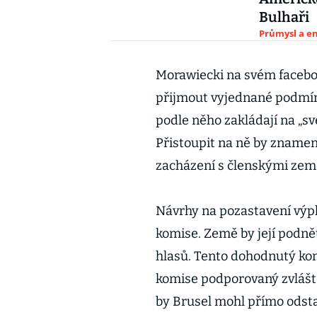
Bulhaři
Průmysl a e
Morawiecki na svém facebo
přijmout vyjednané podmín
podle něho zakládají na „sv
Přistoupit na ně by znamen
zacházení s členskými zeměm
Návrhy na pozastavení výp
komise. Země by její podně
hlasů. Tento dohodnutý ko
komise podporovaný zvláště
by Brusel mohl přímo odsta