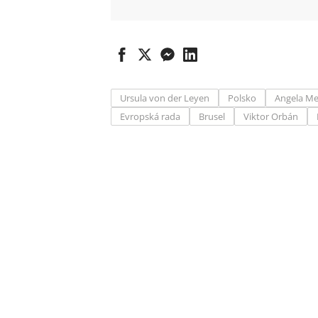
Ursula von der Leyen
Polsko
Angela Me
Evropská rada
Brusel
Viktor Orbán