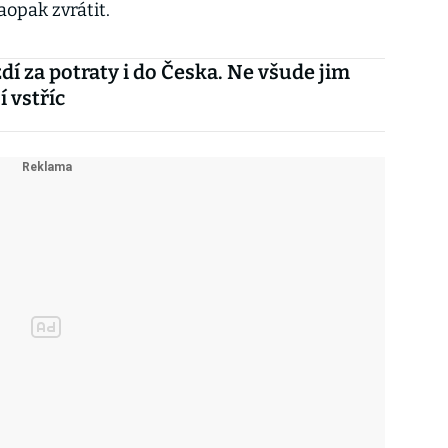
opak zvrátit.
zdí za potraty i do Česka. Ne všude jim
í vstříc