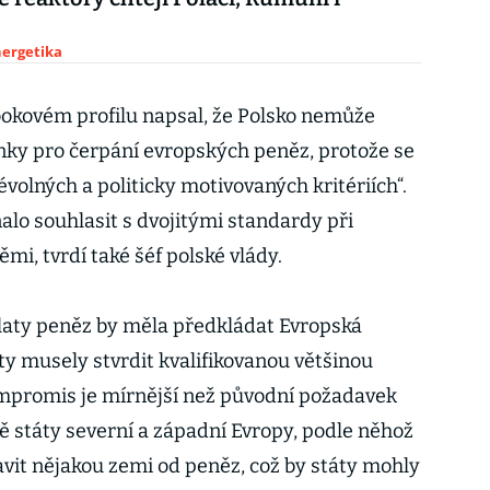
nergetika
okovém profilu napsal, že Polsko nemůže
ky pro čerpání evropských peněz, protože se
évolných a politicky motivovaných kritériích“.
alo souhlasit s dvojitými standardy při
i, tvrdí také šéf polské vlády.
laty peněz by měla předkládat Evropská
ty musely stvrdit kvalifikovanou většinou
mpromis je mírnější než původní požadavek
 státy severní a západní Evropy, podle něhož
vit nějakou zemi od peněz, což by státy mohly