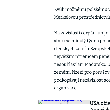
Kvůli možnému polskému ve
Merkelovou prostřednictvím
Na závislosti čerpání unij
státu se minulý týden po n
členských zemí a Evropské
největším příjemcem peněz 
nesouhlasí ani Maďarsko. Un
zeměmi řízení pro porušová
podkopávají nezávislost so
organizace.
USA oživ
Americké