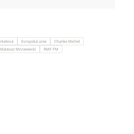
rkelová
Evropská unie
Charles Michel
Mateusz Morawiecki
RMF FM