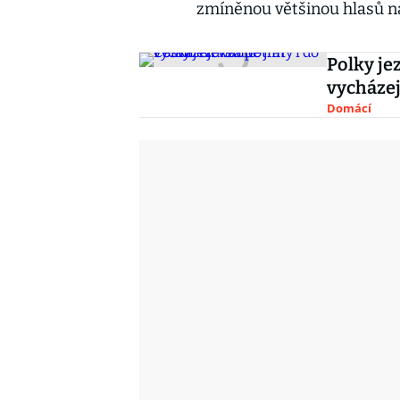
zmíněnou většinou hlasů na
Polky je
vycházej
Domácí