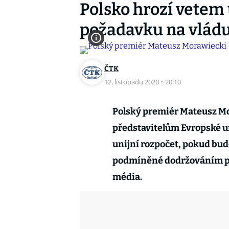
Polsko hrozí vetem 
požadavku na vládu
ČTK
12. listopadu 2020
·
20:10
Polský premiér Mateusz Mo
představitelům Evropské un
unijní rozpočet, pokud bu
podmíněné dodržováním pri
média.