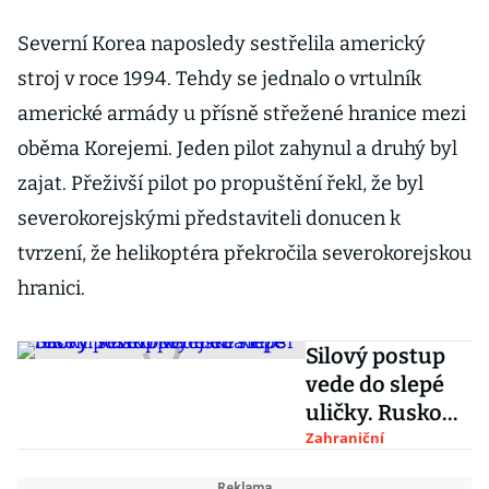
Severní Korea naposledy sestřelila americký
stroj v roce 1994. Tehdy se jednalo o vrtulník
americké armády u přísně střežené hranice mezi
oběma Korejemi. Jeden pilot zahynul a druhý byl
zajat. Přeživší pilot po propuštění řekl, že byl
severokorejskými představiteli donucen k
tvrzení, že helikoptéra překročila severokorejskou
hranici.
Silový postup
vede do slepé
uličky. Rusko
prý hledá lepší
Zahraniční
řešení