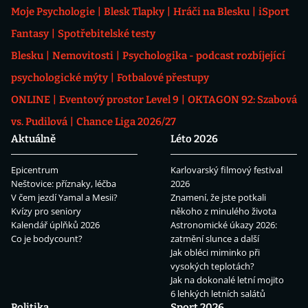
Moje Psychologie
Blesk Tlapky
Hráči na Blesku
iSport
Fantasy
Spotřebitelské testy
Blesku
Nemovitosti
Psychologika - podcast rozbíjející
psychologické mýty
Fotbalové přestupy
ONLINE
Eventový prostor Level 9
OKTAGON 92: Szabová
vs. Pudilová
Chance Liga 2026/27
Aktuálně
Léto 2026
Epicentrum
Karlovarský filmový festival
Neštovice: příznaky, léčba
2026
V čem jezdí Yamal a Mesii?
Znamení, že jste potkali
Kvízy pro seniory
někoho z minulého života
Kalendář úplňků 2026
Astronomické úkazy 2026:
Co je bodycount?
zatmění slunce a další
Jak obléci miminko při
vysokých teplotách?
Jak na dokonalé letní mojito
6 lehkých letních salátů
Politika
Sport 2026