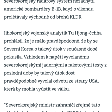
severokorejský radarový systém nezachytil
americké bombardéry B-1B, když o víkendu
prolétávaly východně od břehů KLDR.
Jihokorejský vojenský analytik Tu Hjong-čchha
prohlásil, že je málo pravděpodobné, že by se
Severní Korea o takový útok v současné době
pokusila. Vzhledem k napětí vyvolanému
severokorejskými jadernými a raketovými testy z
poslední doby by takový útok dost
pravděpodobně vyvolal odvetu ze strany USA,
která by mohla vyústit ve válku.
"Severokorejský ministr zahraničí zřejmě tato