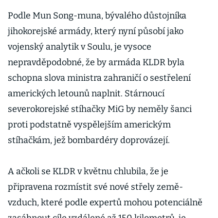
Podle Mun Song-muna, bývalého důstojníka
jihokorejské armády, který nyní působí jako
vojenský analytik v Soulu, je vysoce
nepravděpodobné, že by armáda KLDR byla
schopna slova ministra zahraničí o sestřelení
amerických letounů naplnit. Stárnoucí
severokorejské stíhačky MiG by neměly šanci
proti podstatně vyspělejším americkým
stíhačkám, jež bombardéry doprovázejí.
A ačkoli se KLDR v květnu chlubila, že je
připravena rozmístit své nové střely země-
vzduch, které podle expertů mohou potenciálně