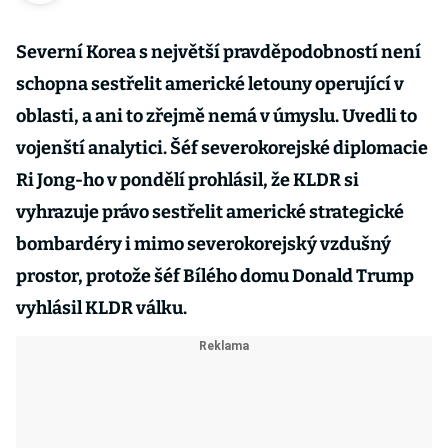
Severní Korea s největší pravděpodobností není
schopna sestřelit americké letouny operující v
oblasti, a ani to zřejmě nemá v úmyslu. Uvedli to
vojenští analytici. Šéf severokorejské diplomacie
Ri Jong-ho v pondělí prohlásil, že KLDR si
vyhrazuje právo sestřelit americké strategické
bombardéry i mimo severokorejský vzdušný
prostor, protože šéf Bílého domu Donald Trump
vyhlásil KLDR válku.