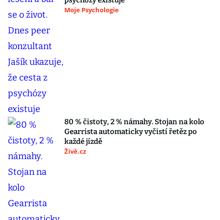
psychózy existuje
Moje Psychologie
80 % čistoty, 2 % námahy. Stojan na kolo
Gearrista automaticky vyčistí řetěz po
každé jízdě
Živě.cz