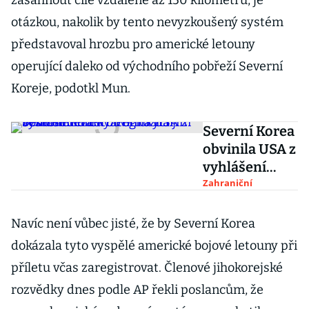
zasáhnout cíle vzdálené až 150 kilometrů, je
otázkou, nakolik by tento nevyzkoušený systém
představoval hrozbu pro americké letouny
operující daleko od východního pobřeží Severní
Koreje, podotkl Mun.
Severní Korea
obvinila USA z
vyhlášení
války.
Zahraniční
Pohrozila jim
sestřelením
Navíc není vůbec jisté, že by Severní Korea
strategických
dokázala tyto vyspělé americké bojové letouny při
bombardérů
příletu včas zaregistrovat. Členové jihokorejské
rozvědky dnes podle AP řekli poslancům, že