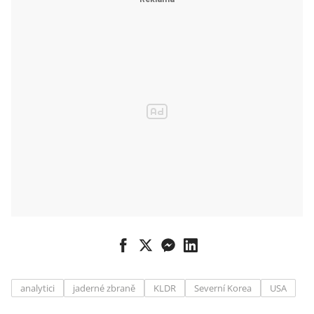
severokorejské
krize
analytici
jaderné zbraně
KLDR
Severní Korea
USA