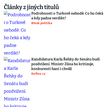
Články z jiných titulů
Podrobnosti o Turkově nehodě: Co ho čeká
a kdy padne verdikt?
Blesk politika
Kandidatura Karla Řehky do Senátu budí
pozdvižení. Ministr Zůna ho kritizuje,
konkurenti haní i chválí
Reflex.cz