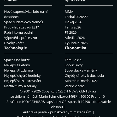
Nová superdávka: kdo na ní
MMA
dosáhne?
Fotbal 2026/27
Sjezd sudetských Němců
Hokej 2026
Proč vláda zavádí EET?
Tenis 2026
Padni komu padni
F1 2026
Výpověď z práce vzor
Atletika 2026
Divoký kačer
Cyklistika 2026
Technologie
Ekonomika
SpaceX na burze
Temu a clo
Nejlepší telefony
Spořicí účty
Nejlepší AI zdarma
Superdávka – změny
Nejlepší chytré hodinky
Chybějící roky k důchodu
Nejlepší VPN – srovnání
Minimální mzda 2027
Netflix filmy a seriály
Vedro v práci
© 2001 - 2026 Copyright
CZECH NEWS CENTER a.s.
se sídlem náměstí Marie Schmolkové 3493/1, 100 00 Praha 10 -
Strašnice, IČO: 02346826, zapsána v OR, sp.zn. B 19490 a dodavatelé
obsahu
Autorská práva k publikovaným materiálům