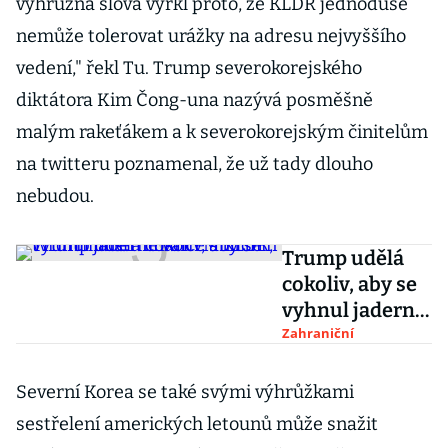
výhrůžná slova vyřkl proto, že KLDR jednoduše
nemůže tolerovat urážky na adresu nejvyššího
vedení," řekl Tu. Trump severokorejského
diktátora Kim Čong-una nazývá posměšně
malým rakeťákem a k severokorejským činitelům
na twitteru poznamenal, že už tady dlouho
nebudou.
Trump udělá
cokoliv, aby se
vyhnul jaderné
válce s KLDR,
Zahraniční
tvrdí ministr
financí
Severní Korea se také svými výhrůžkami
Mnuchin
sestřelení amerických letounů může snažit