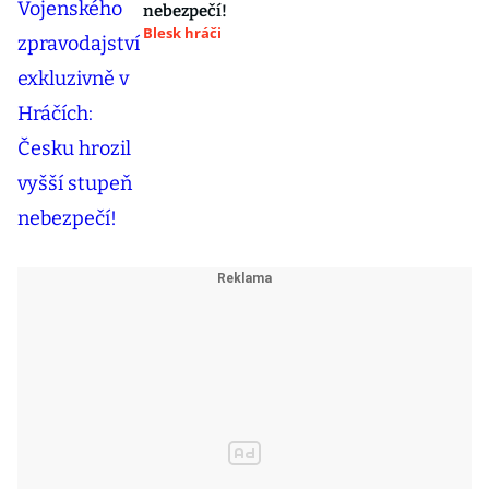
nebezpečí!
Blesk hráči