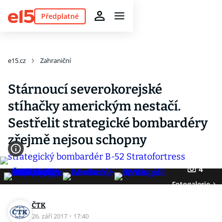
Předplatné
e15.cz
Zahraniční
Stárnoucí severokorejské
stíhačky americkým nestačí.
Sestřelit strategické bombardéry
zřejmě nejsou schopny
4
Fotogalerie
ČTK
26. září 2017
·
17:40