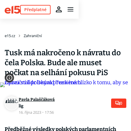
Předplatné
e15.cz
Zahraniční
Tusk má nakročeno k návratu do
čela Polska. Bude ale muset
počkat na selhání pokusu PiS
Pavla Palaščáková
0
lig
16. října 2023
·
17:56
Předběžné výsledky polských parlamentních