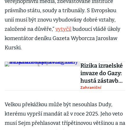
veřejnoprávní média, zdevastované instituce
právního státu, soudy a tribunály. S Evropskou
unií musí být znovu vybudovány dobré vztahy,
založené na důvěře,“
vytyčil
budoucí vládě úkoly
komentátor deníku Gazeta Wyborcza Jarosław
Kurski.
Rizika izraelské
invaze do Gazy:
hustá zástavba,
tunely a
Zahraniční
eskalace napětí
v regionu
Velkou překážkou může být nesouhlas Dudy,
kterému vyprší mandát až v roce 2025. Jeho veto
musí Sejm přehlasovat třípětinovou většinou a na