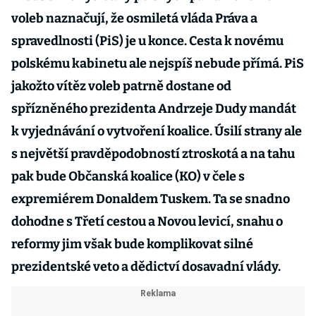
voleb naznačují, že osmiletá vláda Práva a
spravedlnosti (PiS) je u konce. Cesta k novému
polskému kabinetu ale nejspíš nebude přímá. PiS
jakožto vítěz voleb patrně dostane od
spřízněného prezidenta Andrzeje Dudy mandát
k vyjednávání o vytvoření koalice. Úsilí strany ale
s největší pravděpodobností ztroskotá a na tahu
pak bude Občanská koalice (KO) v čele s
expremiérem Donaldem Tuskem. Ta se snadno
dohodne s Třetí cestou a Novou levicí, snahu o
reformy jim však bude komplikovat silné
prezidentské veto a dědictví dosavadní vlády.