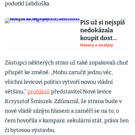
podotkl Lebduška.
PiS už si nejspíš
nedokázala
koupit dost
Poláků, selhalo i
Názory a analýzy
hledání nepřátel
Zástupci některých stran už také zopakovali chuť
přispět ke změně. „Mohu zaručit jednu věc,
všichni levicoví politici vytvoří novou vládní
většinu,“
prohlásil
představitel Nové levice
Krzysztof Śmiszek. Zdůraznil, že strana bude v
nové vládě silným hlasem a zaměří se na to, o
čem hovořila v kampani: sekulární stát, práva žen
či bytovou výstavbu.