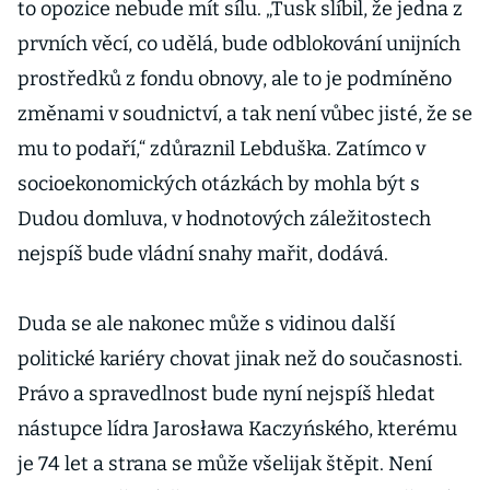
to opozice nebude mít sílu. „Tusk slíbil, že jedna z
prvních věcí, co udělá, bude odblokování unijních
prostředků z fondu obnovy, ale to je podmíněno
změnami v soudnictví, a tak není vůbec jisté, že se
mu to podaří,“ zdůraznil Lebduška. Zatímco v
socioekonomických otázkách by mohla být s
Dudou domluva, v hodnotových záležitostech
nejspíš bude vládní snahy mařit, dodává.
Duda se ale nakonec může s vidinou další
politické kariéry chovat jinak než do současnosti.
Právo a spravedlnost bude nyní nejspíš hledat
nástupce lídra Jarosława Kaczyńského, kterému
je 74 let a strana se může všelijak štěpit. Není