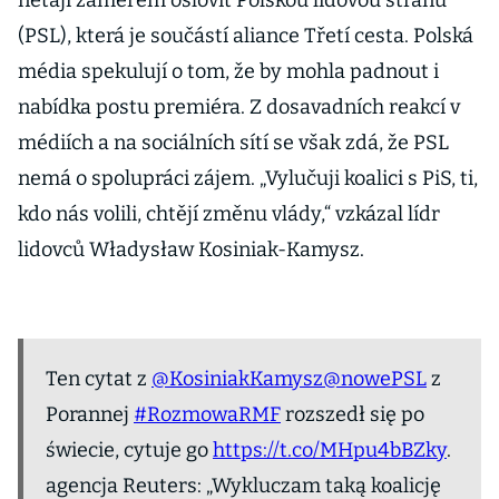
netají záměrem oslovit Polskou lidovou stranu
(PSL), která je součástí aliance Třetí cesta. Polská
média spekulují o tom, že by mohla padnout i
nabídka postu premiéra. Z dosavadních reakcí v
médiích a na sociálních sítí se však zdá, že PSL
nemá o spolupráci zájem. „Vylučuji koalici s PiS, ti,
kdo nás volili, chtějí změnu vlády,“ vzkázal lídr
lidovců Władysław Kosiniak-Kamysz.
Ten cytat z
@KosiniakKamysz
@nowePSL
z
Porannej
#RozmowaRMF
rozszedł się po
świecie, cytuje go
https://t.co/MHpu4bBZky
.
agencja Reuters: „Wykluczam taką koalicję