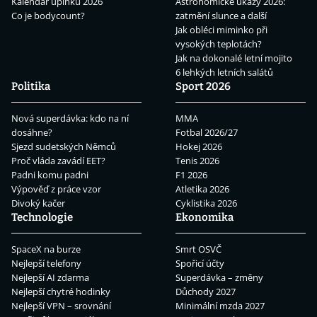
Kalendář úplňků 2026
Astronomické úkazy 2026:
Co je bodycount?
zatmění slunce a další
Jak obléci miminko při
vysokých teplotách?
Jak na dokonalé letní mojito
6 lehkých letních salátů
Politika
Sport 2026
Nová superdávka: kdo na ní
MMA
dosáhne?
Fotbal 2026/27
Sjezd sudetských Němců
Hokej 2026
Proč vláda zavádí EET?
Tenis 2026
Padni komu padni
F1 2026
Výpověď z práce vzor
Atletika 2026
Divoký kačer
Cyklistika 2026
Technologie
Ekonomika
SpaceX na burze
Smrt OSVČ
Nejlepší telefony
Spořicí účty
Nejlepší AI zdarma
Superdávka – změny
Nejlepší chytré hodinky
Důchody 2027
Nejlepší VPN – srovnání
Minimální mzda 2027