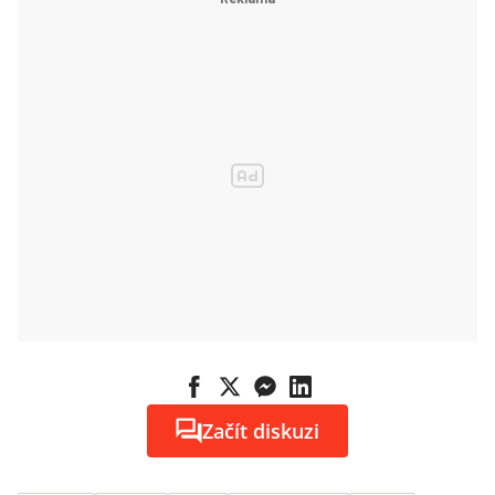
novou
kryptopeněžen
ku
Začít diskuzi