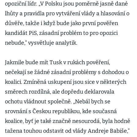
opoziční lídr. „V Polsku jsou poměrně jasně dané
lhůty a pravidla pro vytváření vlády a hlasování o
důvěře, takže i když bude jako první pověřen
kandidát PiS, zásadní problém to pro opozici
nebude,“ vysvětluje analytik.
Jakmile bude mít Tusk v rukách pověření,
nečekají se žádné zásadní problémy s dohodou o
koalici. Zmíněná uskupení jsou sice v některých
směrech rozdílná, ale dopředu deklarovala
ochotu vládnout společně. „Nebál bych se
srovnání s Českou republikou, kde současná
koalice, byť je také značně nesourodá, byla hodně
tažena touhou odstavit od vlády Andreje Babiše,“