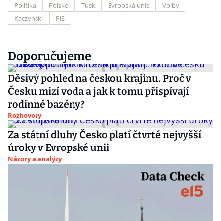
Politika
Polsko
Tusk
Evropská unie
Volby
Kaczynski
PiS
Doporučujeme
Děsivý pohled na českou krajinu. Proč v
Česku mizí voda a jak k tomu přispívají
rodinné bazény?
Rozhovory
Za státní dluhy Česko platí čtvrté nejvyšší
úroky v Evropské unii
Názory a analýzy