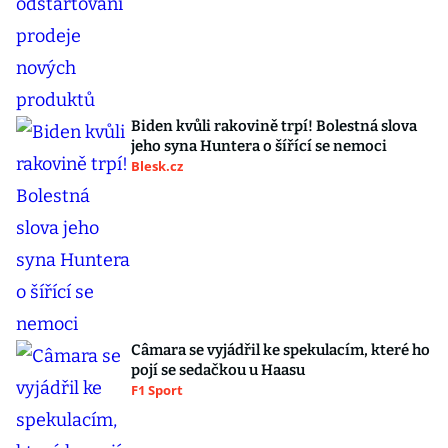
Biden kvůli rakovině trpí! Bolestná slova
jeho syna Huntera o šířící se nemoci
Blesk.cz
Câmara se vyjádřil ke spekulacím, které ho
pojí se sedačkou u Haasu
F1 Sport