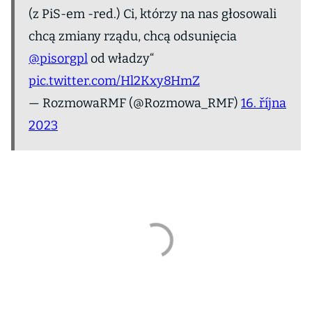
(z PiS-em -red.) Ci, którzy na nas głosowali
chcą zmiany rządu, chcą odsunięcia
@pisorgpl
od władzy“
pic.twitter.com/Hl2Kxy8HmZ
— RozmowaRMF (@Rozmowa_RMF)
16. října
2023