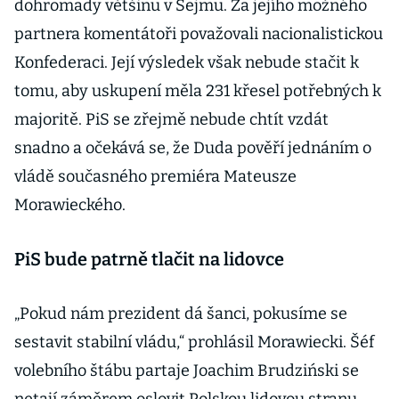
dohromady většinu v Sejmu. Za jejího možného
partnera komentátoři považovali nacionalistickou
Konfederaci. Její výsledek však nebude stačit k
tomu, aby uskupení měla 231 křesel potřebných k
majoritě. PiS se zřejmě nebude chtít vzdát
snadno a očekává se, že Duda pověří jednáním o
vládě současného premiéra Mateusze
Morawieckého.
PiS bude patrně tlačit na lidovce
„Pokud nám prezident dá šanci, pokusíme se
sestavit stabilní vládu,“ prohlásil Morawiecki. Šéf
volebního štábu partaje Joachim Brudziński se