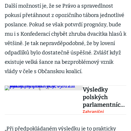
Další možností je, že se Právo a spravedlnost
pokusí přetáhnout z opozičního tábora jednotlivé
poslance. Pokud se však potvrdí prognózy, bude
mu i s Konfederací chybět zhruba dvacítka hlasů k
většině. Je tak nepravděpodobné, že by lovení
odpadlíků bylo dostatečně úspěšné. Zvlášť když
existuje velká šance na bezproblémový vznik
vlády v čele s Občanskou koalicí.
Výsledky
polských
parlamentních
voleb 2023:
Zahraniční
Hlasy jsou
sečteny,
„Při předpokládaném výsledku je to prakticky