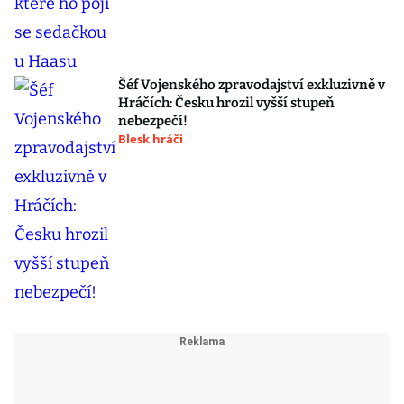
Šéf Vojenského zpravodajství exkluzivně v
Hráčích: Česku hrozil vyšší stupeň
nebezpečí!
Blesk hráči