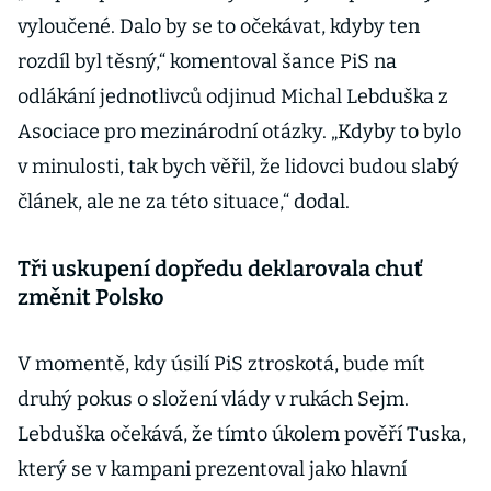
vyhrála
vyloučené. Dalo by se to očekávat, kdyby ten
vládnoucí PiS
rozdíl byl těsný,“ komentoval šance PiS na
odlákání jednotlivců odjinud Michal Lebduška z
Asociace pro mezinárodní otázky. „Kdyby to bylo
v minulosti, tak bych věřil, že lidovci budou slabý
článek, ale ne za této situace,“ dodal.
Tři uskupení dopředu deklarovala chuť
změnit Polsko
V momentě, kdy úsilí PiS ztroskotá, bude mít
druhý pokus o složení vlády v rukách Sejm.
Lebduška očekává, že tímto úkolem pověří Tuska,
který se v kampani prezentoval jako hlavní