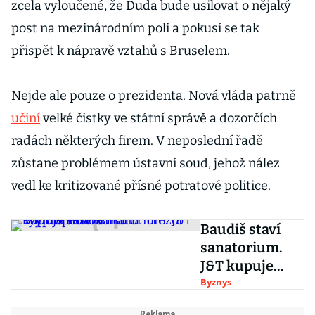
zcela vyloučené, že Duda bude usilovat o nějaký
post na mezinárodním poli a pokusí se tak
přispět k nápravě vztahů s Bruselem.
Nejde ale pouze o prezidenta. Nová vláda patrně
učiní
velké čistky ve státní správě a dozorčích
radách některých firem. V neposlední řadě
zůstane problémem ústavní soud, jehož nález
vedl ke kritizované přísné potratové politice.
Baudiš staví
sanatorium.
J&T kupuje
část Rohanu.
Byznys
Trezor vyvinul