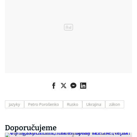
jazyky
Petro Porošenko
Rusko
Ukrajina
zákon
Doporučujeme