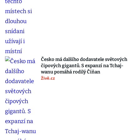
Česko má dalšího dodavatele světových
čipových gigantů. S expanzí na Tchaj-
wanu pomáhá rodilý Číňan
Živě.cz