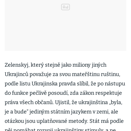
Zelenskyj, který stejně jako miliony jiných
Ukrajinců považuje za svou mateřštinu ruštinu,
podle listu Ukrajinska pravda slíbil, že po nástupu
do funkce pečlivě posoudí, zda zákon respektuje
práva všech občanů. Ujistil, že ukrajinština „byla,
je a bude“ jediným státním jazykem v zemi, ale
otázkou jsou uplatňované metody. Stát má podle
něj pomáhat rozvoji ukrajinštiny stimuly, a ne