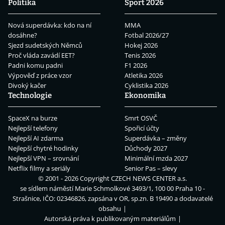
Politika
Sport 2026
Nová superdávka: kdo na ní
MMA
dosáhne?
Fotbal 2026/27
Sjezd sudetských Němců
Hokej 2026
Proč vláda zavádí EET?
Tenis 2026
Padni komu padni
F1 2026
Výpověď z práce vzor
Atletika 2026
Divoký kačer
Cyklistika 2026
Technologie
Ekonomika
SpaceX na burze
Smrt OSVČ
Nejlepší telefony
Spořicí účty
Nejlepší AI zdarma
Superdávka – změny
Nejlepší chytré hodinky
Důchody 2027
Nejlepší VPN – srovnání
Minimální mzda 2027
Netflix filmy a seriály
Senior Pas – slevy
© 2001 - 2026 Copyright
CZECH NEWS CENTER a.s.
se sídlem náměstí Marie Schmolkové 3493/1, 100 00 Praha 10 -
Strašnice, IČO: 02346826, zapsána v OR, sp.zn. B 19490 a dodavatelé
obsahu
Autorská práva k publikovaným materiálům