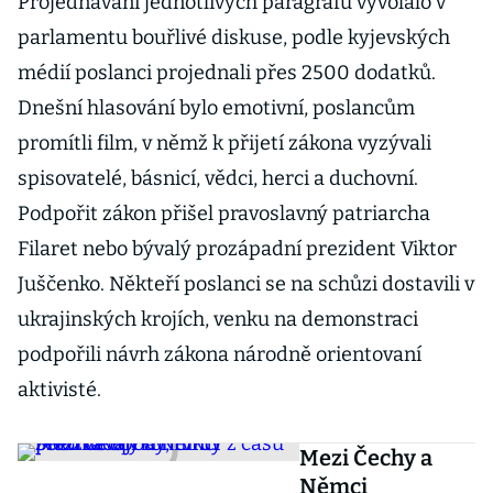
Projednávání jednotlivých paragrafů vyvolalo v
parlamentu bouřlivé diskuse, podle kyjevských
médií poslanci projednali přes 2500 dodatků.
Dnešní hlasování bylo emotivní, poslancům
promítli film, v němž k přijetí zákona vyzývali
spisovatelé, básnicí, vědci, herci a duchovní.
Podpořit zákon přišel pravoslavný patriarcha
Filaret nebo bývalý prozápadní prezident Viktor
Juščenko. Někteří poslanci se na schůzi dostavili v
ukrajinských krojích, venku na demonstraci
podpořili návrh zákona národně orientovaní
aktivisté.
Mezi Čechy a
Němci