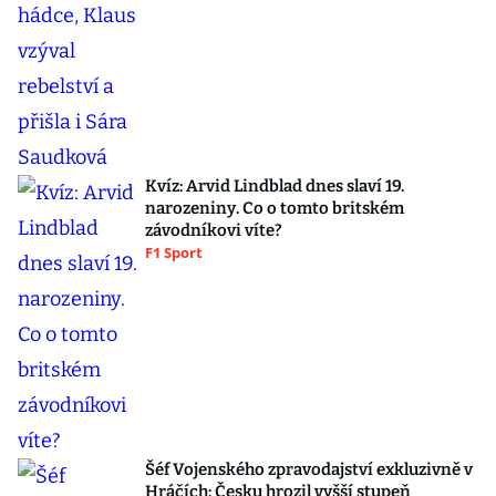
Kvíz: Arvid Lindblad dnes slaví 19.
narozeniny. Co o tomto britském
závodníkovi víte?
F1 Sport
Šéf Vojenského zpravodajství exkluzivně v
Hráčích: Česku hrozil vyšší stupeň