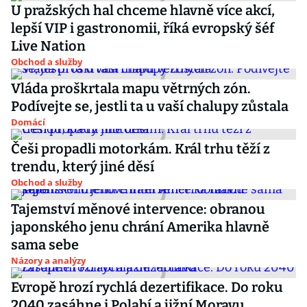
U pražských hal chceme hlavně více akcí,
lepší VIP i gastronomii, říká evropský šéf
Live Nation
Obchod a služby
Vláda proškrtala mapu větrných zón.
Podívejte se, jestli ta u vaší chalupy zůstala
Domácí
Češi propadli motorkám. Král trhu těží z
trendu, který jiné děsí
Obchod a služby
Tajemství měnové intervence: obranou
japonského jenu chrání Amerika hlavně
sama sebe
Názory a analýzy
Evropě hrozí rychlá dezertifikace. Do roku
2040 zasáhne i Polabí a jižní Moravu