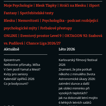
Moje Psychologie
Blesk Tlapky
Hráči na Blesku
iSport
Fantasy
Spotřebitelské testy
Blesku
Nemovitosti
Psychologika - podcast rozbíjející
psychologické mýty
Fotbalové přestupy
ONLINE
Eventový prostor Level 9
OKTAGON 92: Szabová
vs. Pudilová
Chance Liga 2026/27
Aktuálně
Léto 2026
Epicentrum
Karlovarský filmový festival
Neštovice: příznaky, léčba
2026
V čem jezdí Yamal a Mesii?
Znamení, že jste potkali
Kvízy pro seniory
někoho z minulého života
Kalendář úplňků 2026
Astronomické úkazy 2026:
Co je bodycount?
zatmění slunce a další
Jak obléci miminko při
vysokých teplotách?
Jak na dokonalé letní mojito
6 lehkých letních salátů