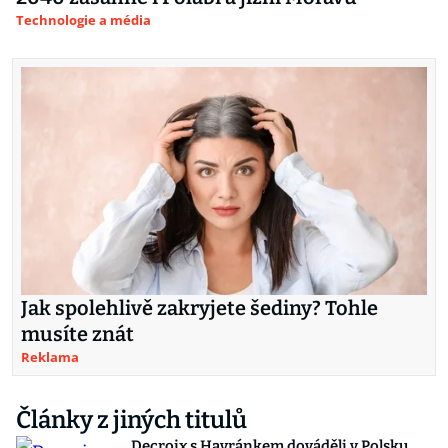
Technologie a média
Jak spolehlivě zakryjete šediny? Tohle
musíte znát
Reklama
Články z jiných titulů
Decroix s Havránkem dováděli v Polsku,