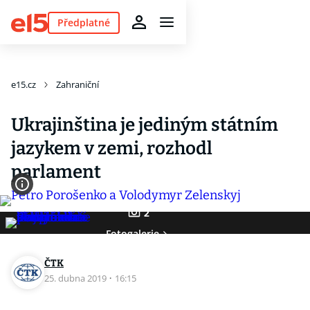
Předplatné
e15.cz
Zahraniční
Ukrajinština je jediným státním
jazykem v zemi, rozhodl
parlament
2
Fotogalerie
ČTK
25. dubna 2019
·
16:15