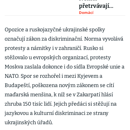
přetrvávají
konflikty z časů
Domácí
železné opony,
tvrdí publikace
Opozice a ruskojazyčné ukrajinské spolky
označují zákon za diskriminační. Norma vyvolává
protesty a námitky i v zahraničí. Rusko si
stěžovalo u evropských organizací, protesty
Moskva zaslala dokonce i do sídla Evropské unie a
NATO. Spor se rozhořel i mezi Kyjevem a
Budapeští, poškozena novým zákonem se cítí
maďarská menšina, k níž se v Zakarpatí hlásí
zhruba 150 tisíc lidí. Jejich předáci si stěžují na
jazykovou a kulturní diskriminaci ze strany
ukrajinských úřadů.