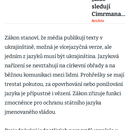
sledují
Cimrmana
z Itálie,
Archiv
Švýcarska
nebo Jižní
Zákon stanoví, že média publikují texty v
Ameriky. A
ukrajinštině, možná je vícejazyčná verze, ale
ten humor
jedním z jazyků musí být ukrajinština. Jazyková
stále
nařízení se nevztahují na církevní obřady a na
funguje,“
říkají tvůrci
běžnou komunikaci mezi lidmi. Prohřešky se mají
Cimrman
trestat pokutou, za opovrhování nebo ponižování
English
jazyka je přípustné i vězení. Zákon zřizuje funkci
Theatre
zmocněnce pro ochranu státního jazyka
jmenovaného vládou.