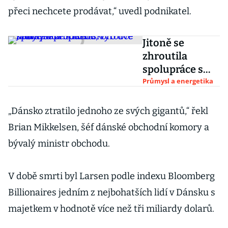
přeci nechcete prodávat,“ uvedl podnikatel.
Jitoně se
zhroutila
spolupráce s
Ikeou, výrobce
Průmysl a energetika
nábytku
propustí skoro
„Dánsko ztratilo jednoho ze svých gigantů,“ řekl
dvě stovky lidí
Brian Mikkelsen, šéf dánské obchodní komory a
bývalý ministr obchodu.
V době smrti byl Larsen podle indexu Bloomberg
Billionaires jedním z nejbohatších lidí v Dánsku s
majetkem v hodnotě více než tři miliardy dolarů.