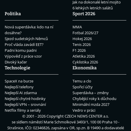
Jak na dokonalé letní mojito
6 lehkých letních salátů
Politika
Sport 2026
Nová superdávka: kdo na ní
MMA
dosáhne?
Fotbal 2026/27
Sjezd sudetských Němců
Hokej 2026
Proč vláda zavádí EET?
Tenis 2026
Padni komu padni
F1 2026
Výpověď z práce vzor
Atletika 2026
Divoký kačer
Cyklistika 2026
Technologie
Ekonomika
SpaceX na burze
Temu a clo
Nejlepší telefony
Spořicí účty
Nejlepší AI zdarma
Superdávka – změny
Nejlepší chytré hodinky
Chybějící roky k důchodu
Nejlepší VPN – srovnání
Minimální mzda 2027
Netflix filmy a seriály
Vedro v práci
© 2001 - 2026 Copyright
CZECH NEWS CENTER a.s.
se sídlem náměstí Marie Schmolkové 3493/1, 100 00 Praha 10 -
Strašnice, IČO: 02346826, zapsána v OR, sp.zn. B 19490 a dodavatelé