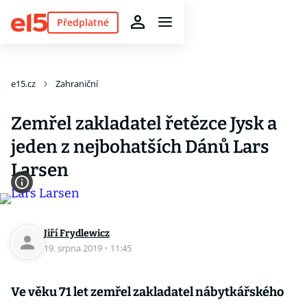
Předplatné
e15.cz
Zahraniční
Zemřel zakladatel řetězce Jysk a
jeden z nejbohatších Dánů Lars
Larsen
Jiří Frydlewicz
19. srpna 2019
·
11:45
Ve věku 71 let zemřel zakladatel nábytkářského