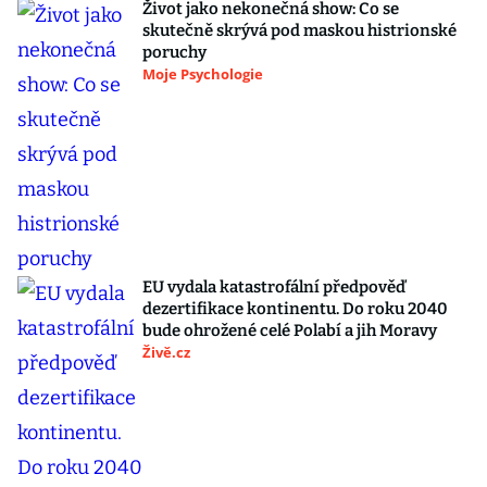
Život jako nekonečná show: Co se
skutečně skrývá pod maskou histrionské
poruchy
Moje Psychologie
EU vydala katastrofální předpověď
dezertifikace kontinentu. Do roku 2040
bude ohrožené celé Polabí a jih Moravy
Živě.cz