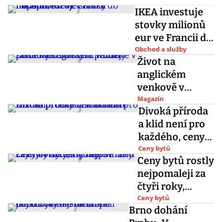
IKEA investuje
stovky milionů
eur ve Francii do
nápadu, který v
Obchod a služby
Život na
Praze neuspěl
anglickém
venkově v
pohádkovém
Magazín
Divoká příroda
stylu. Růžový
a klid není pro
zámek je znovu
každého, ceny
na prodej
nemovitostí
Ceny bytů
Ceny bytů rostly
rostou prudce i
nejpomaleji za
na Šumavě
čtyři roky,
zvyšuje se
Ceny bytů
Brno dohání
zájem o bydlení