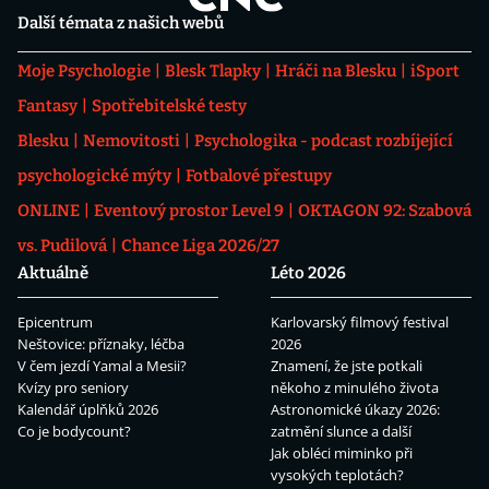
Další témata z našich webů
Moje Psychologie
Blesk Tlapky
Hráči na Blesku
iSport
Fantasy
Spotřebitelské testy
Blesku
Nemovitosti
Psychologika - podcast rozbíjející
psychologické mýty
Fotbalové přestupy
ONLINE
Eventový prostor Level 9
OKTAGON 92: Szabová
vs. Pudilová
Chance Liga 2026/27
Aktuálně
Léto 2026
Epicentrum
Karlovarský filmový festival
Neštovice: příznaky, léčba
2026
V čem jezdí Yamal a Mesii?
Znamení, že jste potkali
Kvízy pro seniory
někoho z minulého života
Kalendář úplňků 2026
Astronomické úkazy 2026:
Co je bodycount?
zatmění slunce a další
Jak obléci miminko při
vysokých teplotách?