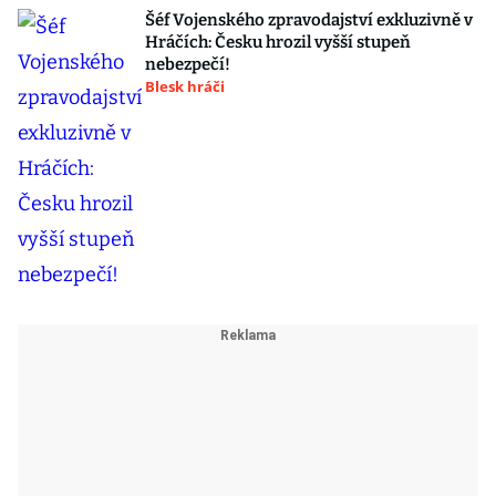
Šéf Vojenského zpravodajství exkluzivně v
Hráčích: Česku hrozil vyšší stupeň
nebezpečí!
Blesk hráči