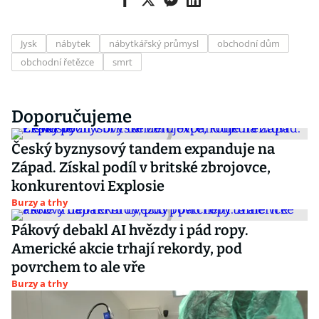
Jysk
nábytek
nábytkářský průmysl
obchodní dům
obchodní řetězce
smrt
Doporučujeme
Český byznysový tandem expanduje na
Západ. Získal podíl v britské zbrojovce,
konkurentovi Explosie
Burzy a trhy
Pákový debakl AI hvězdy i pád ropy.
Americké akcie trhají rekordy, pod
povrchem to ale vře
Burzy a trhy