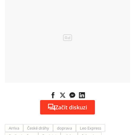
Začít diskuzi
Arriva
České dráhy
doprava
Leo Express