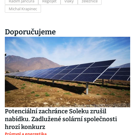
Radim Jančura
RegioJet
vlaky
železnice
Michal Krapinec
Doporučujeme
Potenciální zachránce Soleku zrušil
nabídku. Zadlužené solární společnosti
hrozí konkurz
Průmysl a energetika