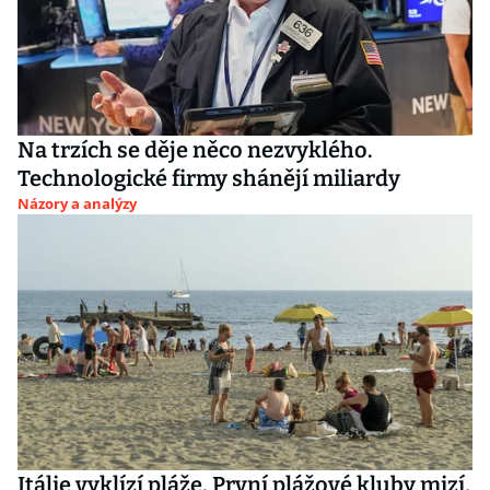
Na trzích se děje něco nezvyklého.
Technologické firmy shánějí miliardy
Názory a analýzy
Itálie vyklízí pláže. První plážové kluby mizí,