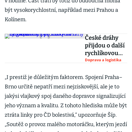
v hodině. Část trati by totiž do budoucna mohla
být vysokorychlostní, například mezi Prahou a
Kolínem.
České dráhy
přijdou o další
rychlíkovou
trať. Vlaky z
Doprava a logistika
Prahy do Brna
bude
„I prestiž je důležitým faktorem. Spojení Praha–
provozovat
Brno určitě nepatří mezi nejziskovější, ale je to
RegioJet
jakýsi vlajkový spoj daného dopravce signalizující
jeho význam a kvalitu. Z tohoto hlediska může být
ztráta linky pro ČD bolestivá,“ upozorňuje Šíp.
„Soutěž o provoz malého motoráčku, kterým jezdí