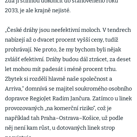
Zda ji stihnou dokončit do stanoveného roku
2033, je ale krajně nejisté.
„České dráhy jsou neefektivní moloch. V tendrech
nabízejí až o dvacet procent vyšší ceny, tudíž
prohrávají. Ne proto, že my bychom byli nějak
zvlášť efektivní. Dráhy budou dál ztrácet, za deset
let mohou mít padesát i méně procent trhu.
Zbytek si rozdělí hlavně naše společnost a
Arriva,“ domnívá se majitel soukromého osobního
dopravce RegioJet Radim Jančura. Zatímco u linek
provozovaných „na komerční riziko“, což je
například tah Praha–Ostrava–Košice, už podle
něj není kam růst, u dotovaných linek strop