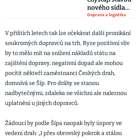
nového sídla
„zdarma“,
Doprava a logistika
využít chtějí
pražské
V příštích letech tak lze očekávat další pronikání
brownfieldy
soukromých dopravců na trh. Ryze pozitivní vliv
by to mělo mít na snížení nákladů státu na
zajištění dopravy, negativní dopad ale mohou
pocítit někteří zaměstnanci Českých drah,
domnívá se Šíp. Pro dráhy se stanou
nadbytečnými, zdaleka ne všichni ale naleznou
uplatnění u jiných dopravců.
Žádoucí by podle Šípa naopak byly úspory ve
vedení drah: „I přes obrovský pokrok a stálou