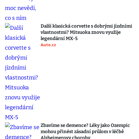
Další klasická corvette s dobrými jízdními
vlastnostmi? Mitsuoka znovu využije
legendární MX-5
Auto.cz
Zbavíme se demence? Léky jako Ozempic
mohou přinést zásadní průlom v léčbě
Alzheimerovy choroby