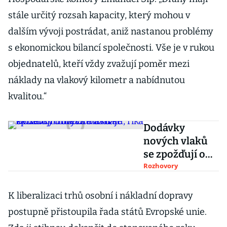
stále určitý rozsah kapacity, který mohou v
dalším vývoji postrádat, aniž nastanou problémy
s ekonomickou bilancí společnosti. Vše je v rukou
objednatelů, kteří vždy zvažují poměr mezi
náklady na vlakový kilometr a nabídnutou
kvalitou.“
Dodávky
nových vlaků
se zpožďují o
měsíce a mají
Rozhovory
extrémní
množství
K liberalizaci trhů osobní i nákladní dopravy
závad, říká šéf
postupně přistoupila řada států Evropské unie.
ČD