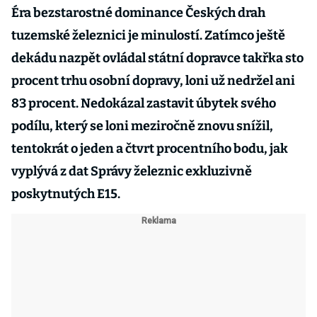
Éra bezstarostné dominance Českých drah
tuzemské železnici je minulostí. Zatímco ještě
dekádu nazpět ovládal státní dopravce takřka sto
procent trhu osobní dopravy, loni už nedržel ani
83 procent. Nedokázal zastavit úbytek svého
podílu, který se loni meziročně znovu snížil,
tentokrát o jeden a čtvrt procentního bodu, jak
vyplývá z dat Správy železnic exkluzivně
poskytnutých E15.