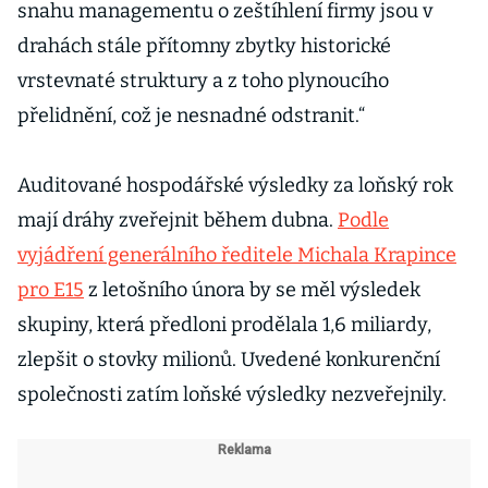
snahu managementu o zeštíhlení firmy jsou v
drahách stále přítomny zbytky historické
vrstevnaté struktury a z toho plynoucího
přelidnění, což je nesnadné odstranit.“
Auditované hospodářské výsledky za loňský rok
mají dráhy zveřejnit během dubna.
Podle
vyjádření generálního ředitele Michala Krapince
pro E15
z letošního února by se měl výsledek
skupiny, která předloni prodělala 1,6 miliardy,
zlepšit o stovky milionů. Uvedené konkurenční
společnosti zatím loňské výsledky nezveřejnily.