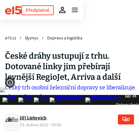
Předplatné
e15.cz
Byznys
Doprava a logistika
České dráhy ustupují z trhu.
Dotované linky jim přebírají
levnější RegioJet, Arriva a další
15
Fotogaleri
Jiří Liebreich
0
13. dubna 2023
·
05:00