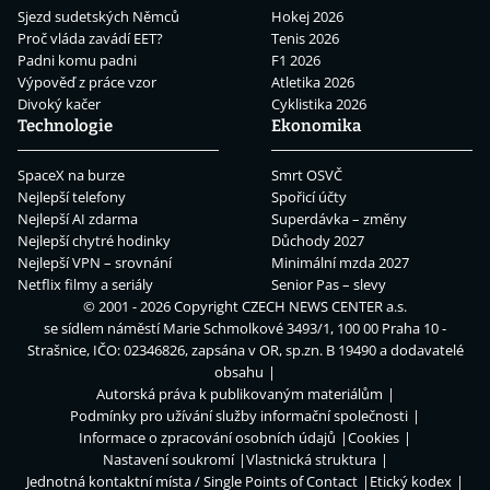
Sjezd sudetských Němců
Hokej 2026
Proč vláda zavádí EET?
Tenis 2026
Padni komu padni
F1 2026
Výpověď z práce vzor
Atletika 2026
Divoký kačer
Cyklistika 2026
Technologie
Ekonomika
SpaceX na burze
Smrt OSVČ
Nejlepší telefony
Spořicí účty
Nejlepší AI zdarma
Superdávka – změny
Nejlepší chytré hodinky
Důchody 2027
Nejlepší VPN – srovnání
Minimální mzda 2027
Netflix filmy a seriály
Senior Pas – slevy
© 2001 - 2026 Copyright
CZECH NEWS CENTER a.s.
se sídlem náměstí Marie Schmolkové 3493/1, 100 00 Praha 10 -
Strašnice, IČO: 02346826, zapsána v OR, sp.zn. B 19490 a dodavatelé
obsahu
Autorská práva k publikovaným materiálům
Podmínky pro užívání služby informační společnosti
Informace o zpracování osobních údajů
Cookies
Nastavení soukromí
Vlastnická struktura
Jednotná kontaktní místa / Single Points of Contact
Etický kodex