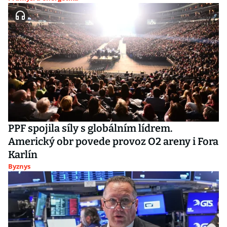
PPF spojila síly s globálním lídrem.
Americký obr povede provoz O2 areny i Fora
Karlín
Byznys