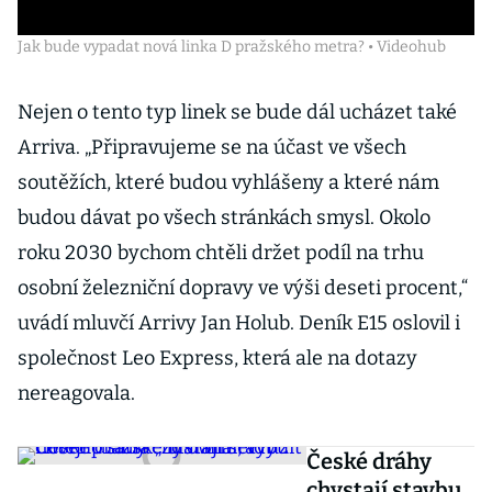
Jak bude vypadat nová linka D pražského metra? • Videohub
Nejen o tento typ linek se bude dál ucházet také
Arriva. „Připravujeme se na účast ve všech
soutěžích, které budou vyhlášeny a které nám
budou dávat po všech stránkách smysl. Okolo
roku 2030 bychom chtěli držet podíl na trhu
osobní železniční dopravy ve výši deseti procent,“
uvádí mluvčí Arrivy Jan Holub. Deník E15 oslovil i
společnost Leo Express, která ale na dotazy
nereagovala.
České dráhy
chystají stavbu