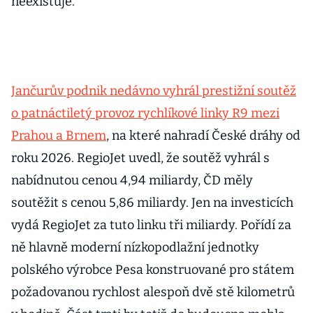
neexistuje.
Jančurův podnik nedávno vyhrál prestižní soutěž
o patnáctiletý provoz rychlíkové linky R9 mezi
Prahou a Brnem
, na které nahradí České dráhy od
roku 2026. RegioJet uvedl, že soutěž vyhrál s
nabídnutou cenou 4,94 miliardy, ČD měly
soutěžit s cenou 5,86 miliardy. Jen na investicích
vydá RegioJet za tuto linku tři miliardy. Pořídí za
ně hlavně moderní nízkopodlažní jednotky
polského výrobce Pesa konstruované pro státem
požadovanou rychlost alespoň dvě stě kilometrů