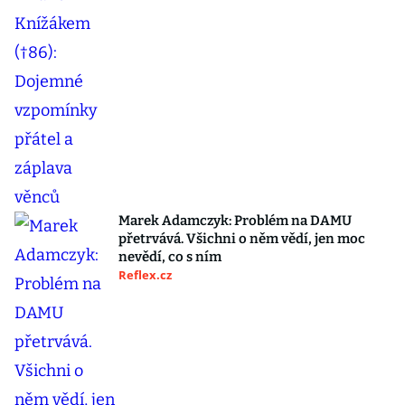
Marek Adamczyk: Problém na DAMU
přetrvává. Všichni o něm vědí, jen moc
nevědí, co s ním
Reflex.cz