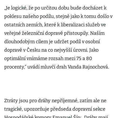
„Je logické, že po určitou dobu bude docházet k
poklesu našeho podílu, stejně jako k tomu došlo v
ostatních zemích, které k liberalizaci služeb ve
veřejné železniční dopravě přistoupily. Naším
dlouhodobým cílem je udržet podíl v osobní
dopravě v Česku na co nejvyšší úrovni. Jako
optimální vnímáme rozsah mezi 75 a 80
procenty,“ uvádí mluvčí drah Vanda Rajnochová.
Ztráty jsou pro dráhy nepříjemné, zatím ale ne
tragické, upozorňuje předseda dopravní sekce
Hospodářské komory Emanuel Šíp: „Dráhy mají