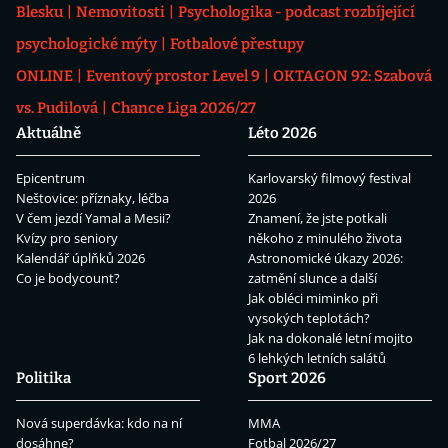
Blesku
Nemovitosti
Psychologika - podcast rozbíjející
psychologické mýty
Fotbalové přestupy
ONLINE
Eventový prostor Level 9
OKTAGON 92: Szabová
vs. Pudilová
Chance Liga 2026/27
Aktuálně
Léto 2026
Epicentrum
Karlovarský filmový festival
Neštovice: příznaky, léčba
2026
V čem jezdí Yamal a Mesii?
Znamení, že jste potkali
Kvízy pro seniory
někoho z minulého života
Kalendář úplňků 2026
Astronomické úkazy 2026:
Co je bodycount?
zatmění slunce a další
Jak obléci miminko při
vysokých teplotách?
Jak na dokonalé letní mojito
6 lehkých letních salátů
Politika
Sport 2026
Nová superdávka: kdo na ní
MMA
dosáhne?
Fotbal 2026/27