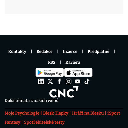
Kontakty
Redakce
Inzerce
Předplatné
RSS
Kariéra
Další témata z našich webů
Moje Psychologie
Blesk Tlapky
Hráči na Blesku
iSport
Fantasy
Spotřebitelské testy