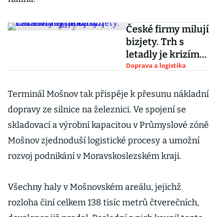
České firmy milují
bizjety. Trh s
letadly je krizím
navzdory
Doprava a logistika
vyprodaný
Terminál Mošnov tak přispěje k přesunu nákladní
dopravy ze silnice na železnici. Ve spojení se
skladovací a výrobní kapacitou v Průmyslové zóně
Mošnov zjednoduší logistické procesy a umožní
rozvoj podnikání v Moravskoslezském kraji.
Všechny haly v Mošnovském areálu, jejichž
rozloha činí celkem 138 tisíc metrů čtverečních,