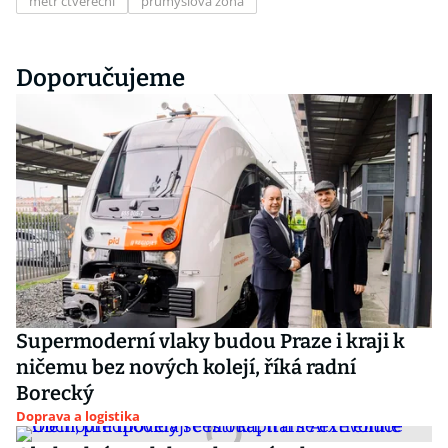
metr čtvereční
průmyslová zóna
Doporučujeme
Supermoderní vlaky budou Praze i kraji k
ničemu bez nových kolejí, říká radní
Borecký
Doprava a logistika