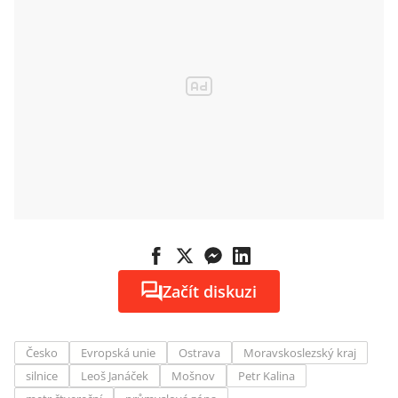
Začít diskuzi
Česko
Evropská unie
Ostrava
Moravskoslezský kraj
silnice
Leoš Janáček
Mošnov
Petr Kalina