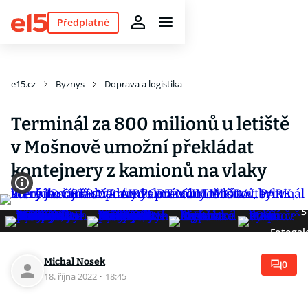
Předplatné
e15.cz
Byznys
Doprava a logistika
Terminál za 800 milionů u letiště
v Mošnově umožní překládat
kontejnery z kamionů na vlaky
5
Fotogal
Michal Nosek
0
18. října 2022
·
18:45