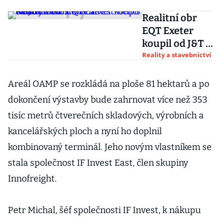
Realitní obr
EQT Exeter
koupil od J&T a
Concens
Reality a stavebnictví
Investments
sklady v
Areál OAMP se rozkládá na ploše 81 hektarů a po
Mošnově a
dokončení výstavby bude zahrnovat více než 353
Nošovicích
tisíc metrů čtverečních skladových, výrobních a
kancelářských ploch a nyní ho doplnil
kombinovaný terminál. Jeho novým vlastníkem se
stala společnost IF Invest East, člen skupiny
Innofreight.
Petr Michal, šéf společnosti IF Invest, k nákupu