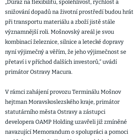
cestujících,
„Důraz na flexibilitu, spolehlivost, rychlost a
prudce zvýšilo
snižování dopadů na životní prostředí budou hrát
zisk
při transportu materiálu a zboží jistě stále
významnější roli. Mošnovský areál je svou
kombinací železnice, silnice a letecké dopravy
nyní výjimečný a věřím, že jeho výjimečnost se
přetaví i v příchod dalších investorů,“ uvádí
primátor Ostravy Macura.
V rámci zahájení provozu Terminálu Mošnov
hejtman Moravskoslezského kraje, primátor
statutárního města Ostravy a zástupci
developera OAMP Holding uzavřeli již zmíněné
navazující Memorandum o spolupráci a pomoci