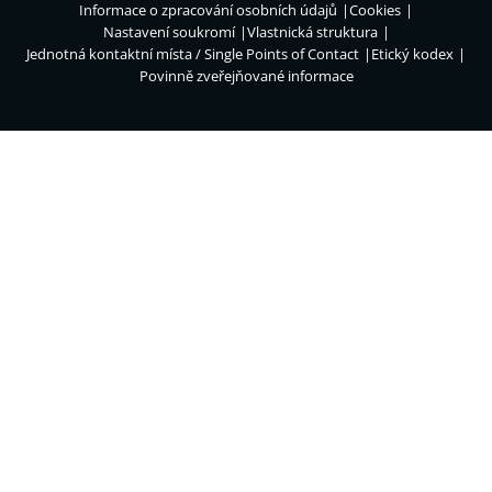
Informace o zpracování osobních údajů
Cookies
Nastavení soukromí
Vlastnická struktura
Jednotná kontaktní místa / Single Points of Contact
Etický kodex
Povinně zveřejňované informace