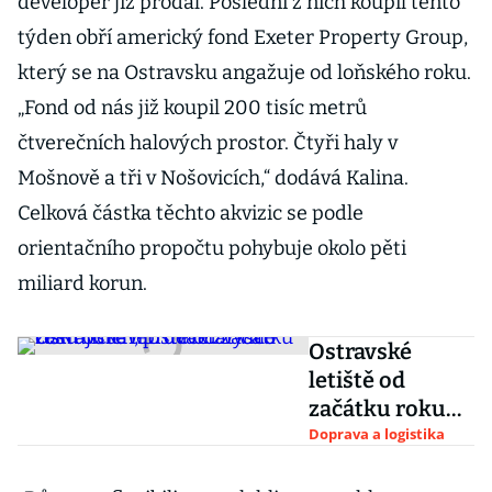
developer již prodal. Poslední z nich koupil tento
týden obří americký fond Exeter Property Group,
který se na Ostravsku angažuje od loňského roku.
„Fond od nás již koupil 200 tisíc metrů
čtverečních halových prostor. Čtyři haly v
Mošnově a tři v Nošovicích,“ dodává Kalina.
Celková částka těchto akvizic se podle
orientačního propočtu pohybuje okolo pěti
miliard korun.
Ostravské
letiště od
začátku roku
odbavilo
Doprava a logistika
dvakrát více