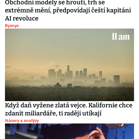
Obchodní modely se hroutí, trh se
extrémně mění, předpovídají čeští kapitáni
AI revoluce
Byznys
Když daň vyžene zlatá vejce. Kalifornie chce
zdanit miliardáře, ti raději utíkají
Názory a analýzy