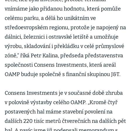
vnímáme jako přidanou hodnotu, která pomůže
celému parku, a dělá ho unikátním ve
středoevropském regionu, protože je napojený na
dálnici, železnici i ostravské letiště a umožňuje
výrobu, skladování i překládku v celé průmyslové
zóně,“ říká Petr Kalina, předseda představenstva
společnosti Consens Investments, která areál
OAMP buduje společně s finanční skupinou J&T.
Consens Investments je v současné době zhruba
v polovině výstavby celého OAMP. „Kromě čtyř
postavených hal máme stavební povolení na
dalších 220 tisíc metrů čtverečních na dalších pět
hal. A navíc jsme již podepsali memorandum s