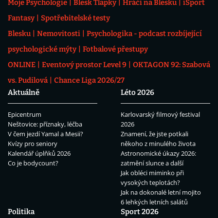
Moje Psychologie
Blesk Tlapky
Hráči na Blesku
iSport
Fantasy
Spotřebitelské testy
Blesku
Nemovitosti
Psychologika - podcast rozbíjející
psychologické mýty
Fotbalové přestupy
ONLINE
Eventový prostor Level 9
OKTAGON 92: Szabová
vs. Pudilová
Chance Liga 2026/27
Aktuálně
Léto 2026
Epicentrum
Karlovarský filmový festival
Neštovice: příznaky, léčba
2026
V čem jezdí Yamal a Mesii?
Znamení, že jste potkali
Kvízy pro seniory
někoho z minulého života
Kalendář úplňků 2026
Astronomické úkazy 2026:
Co je bodycount?
zatmění slunce a další
Jak obléci miminko při
vysokých teplotách?
Jak na dokonalé letní mojito
6 lehkých letních salátů
Politika
Sport 2026