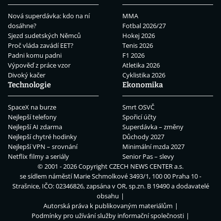
Nová superdávka: kdo na ní
MMA
dosáhne?
Fotbal 2026/27
Sjezd sudetských Němců
Hokej 2026
Proč vláda zavádí EET?
Tenis 2026
Padni komu padni
F1 2026
Výpověď z práce vzor
Atletika 2026
Divoký kačer
Cyklistika 2026
Technologie
Ekonomika
SpaceX na burze
Smrt OSVČ
Nejlepší telefony
Spořicí účty
Nejlepší AI zdarma
Superdávka – změny
Nejlepší chytré hodinky
Důchody 2027
Nejlepší VPN – srovnání
Minimální mzda 2027
Netflix filmy a seriály
Senior Pas – slevy
© 2001 - 2026 Copyright
CZECH NEWS CENTER a.s.
se sídlem náměstí Marie Schmolkové 3493/1, 100 00 Praha 10 -
Strašnice, IČO: 02346826, zapsána v OR, sp.zn. B 19490 a dodavatelé
obsahu
Autorská práva k publikovaným materiálům
Podmínky pro užívání služby informační společnosti