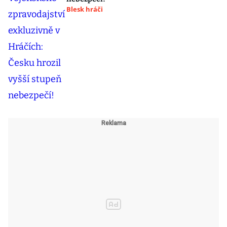
Blesk hráči