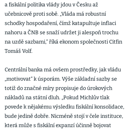
a fiskální politika vlády jdou v Česku až
učebnicově proti sobě. „Vláda má robustní
schodky hospodaření, čímž katapultuje inflaci
nahoru a ČNB se snaží udržet ji alespoň trochu
na uzdě sazbami,“ říká ekonom společnosti Citfin
Tomáš Volf.
Centrální banka má ovšem prostředky, jak vládu
„motivovat“ k úsporám. Výše základní sazby se
totiž do značné míry propisuje do úrokových
nákladů na státní dluh. „Pokud Michlův tlak
povede k nějakému výsledku fiskální konsolidace,
bude jedině dobře. Nicméně stojí v čele instituce,
která může s fiskální expanzí účinně bojovat