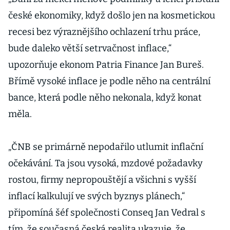
české ekonomiky, když došlo jen na kosmetickou
recesi bez výraznějšího ochlazení trhu práce,
bude daleko větší setrvačnost inflace,“
upozorňuje ekonom Patria Finance Jan Bureš.
Břímě vysoké inflace je podle něho na centrální
bance, která podle něho nekonala, když konat
měla.
„ČNB se primárně nepodařilo utlumit inflační
očekávání. Ta jsou vysoká, mzdové požadavky
rostou, firmy nepropouštějí a všichni s vyšší
inflací kalkulují ve svých byznys plánech,“
připomíná šéf společnosti Conseq Jan Vedral s
tím, že současná česká realita ukazuje, že