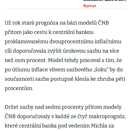
ceny se do roka
Byznys
nepodaří,
pomoci musí
Už rok stará prognóza na bázi modelů ČNB
silná koruna
přitom jako cestu k centrální bankou
proklamovanému dvouprocentnímu inflačnímu
cíli doporučovala zvýšit úrokovou sazbu na více
než osm procent. Model tehdy pracoval s tím, že
po útlumu inflace vlivem sazbového „šoku“ by do
současnosti sazba postupně klesla ke zhruba pěti
procentům.
Držet sazby nad sedmi procenty přitom modely
ČNB doporučovaly v každé ze čtyř makroprognóz,
které centrální banka pod vedením Michla za