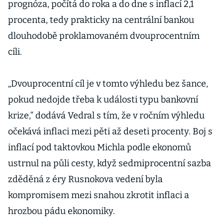
prognóza, počítá do roka a do dne s inflací 2,1
procenta, tedy prakticky na centrální bankou
dlouhodobě proklamovaném dvouprocentním
cíli.
„Dvouprocentní cíl je v tomto výhledu bez šance,
pokud nedojde třeba k události typu bankovní
krize,“ dodává Vedral s tím, že v ročním výhledu
očekává inflaci mezi pěti až deseti procenty. Boj s
inflací pod taktovkou Michla podle ekonomů
ustrnul na půli cesty, když sedmiprocentní sazba
zděděná z éry Rusnokova vedení byla
kompromisem mezi snahou zkrotit inflaci a
hrozbou pádu ekonomiky.