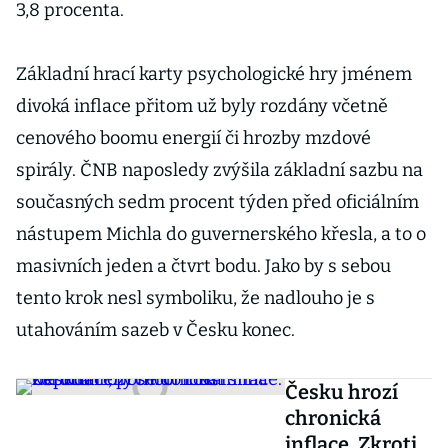
3,8 procenta.
Základní hrací karty psychologické hry jménem
divoká inflace přitom už byly rozdány včetně
cenového boomu energií či hrozby mzdové
spirály. ČNB naposledy zvýšila základní sazbu na
současných sedm procent týden před oficiálním
nástupem Michla do guvernerského křesla, a to o
masivních jeden a čtvrt bodu. Jako by s sebou
tento krok nesl symboliku, že nadlouho je s
utahováním sazeb v Česku konec.
Česku hrozí
chronická
inflace. Zkrotit