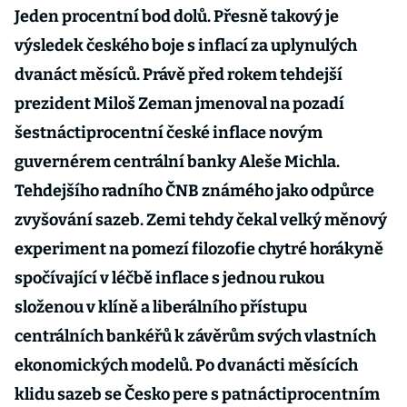
Jeden procentní bod dolů. Přesně takový je
výsledek českého boje s inflací za uplynulých
dvanáct měsíců. Právě před rokem tehdejší
prezident Miloš Zeman jmenoval na pozadí
šestnáctiprocentní české inflace novým
guvernérem centrální banky Aleše Michla.
Tehdejšího radního ČNB známého jako odpůrce
zvyšování sazeb. Zemi tehdy čekal velký měnový
experiment na pomezí filozofie chytré horákyně
spočívající v léčbě inflace s jednou rukou
složenou v klíně a liberálního přístupu
centrálních bankéřů k závěrům svých vlastních
ekonomických modelů. Po dvanácti měsících
klidu sazeb se Česko pere s patnáctiprocentním