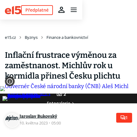
Předplatné
e15.cz
Byznys
Finance a bankovnictví
Inflační frustrace výměnou za
zaměstnanost. Michlův rok u
kormidla přinesl Česku plichtu
2
Fotogalerie
Jaroslav Bukovský
1
10. května 2023
·
05:00