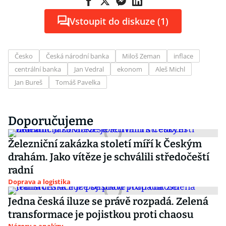
Vstoupit do diskuze (1)
Česko
Česká národní banka
Miloš Zeman
inflace
centrální banka
Jan Vedral
ekonom
Aleš Michl
Jan Bureš
Tomáš Pavelka
Doporučujeme
Železniční zakázka století míří k Českým
drahám. Jako vítěze je schválili středočeští
radní
Doprava a logistika
Jedna česká iluze se právě rozpadá. Zelená
transformace je pojistkou proti chaosu