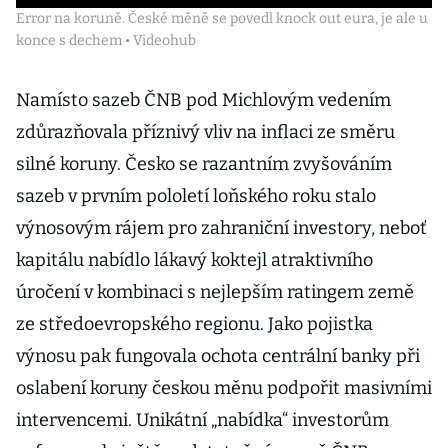
Error na koruně. České měně se povedl knock out eura, je ale u
konce s dechem • Videohub
Namísto sazeb ČNB pod Michlovým vedením
zdůrazňovala příznivý vliv na inflaci ze směru
silné koruny. Česko se razantním zvyšováním
sazeb v prvním pololetí loňského roku stalo
výnosovým rájem pro zahraniční investory, neboť
kapitálu nabídlo lákavý koktejl atraktivního
úročení v kombinaci s nejlepším ratingem země
ze středoevropského regionu. Jako pojistka
výnosu pak fungovala ochota centrální banky při
oslabení koruny českou měnu podpořit masivními
intervencemi. Unikátní „nabídka“ investorům