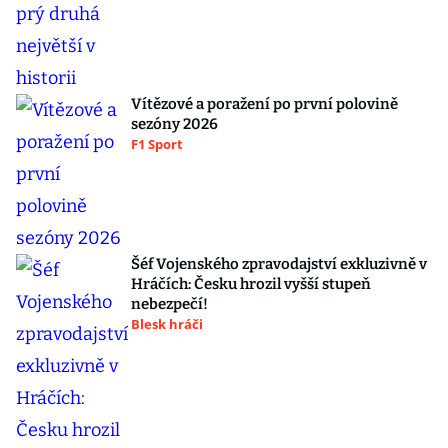
Vítězové a poražení po první polovině
sezóny 2026
F1 Sport
Šéf Vojenského zpravodajství exkluzivně v
Hráčích: Česku hrozil vyšší stupeň
nebezpečí!
Blesk hráči