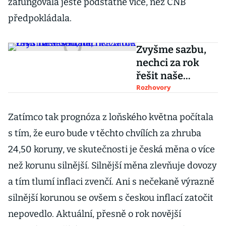
zafungovala ještě podstatně více, než ČNB
předpokládala.
Zvyšme sazbu,
nechci za rok
řešit naše
selhání, říká
Rozhovory
radní ČNB
Tomáš Holub
Zatímco tak prognóza z loňského května počítala
s tím, že euro bude v těchto chvílích za zhruba
24,50 koruny, ve skutečnosti je česká měna o více
než korunu silnější. Silnější měna zlevňuje dovozy
a tím tlumí inflaci zvenčí. Ani s nečekaně výrazně
silnější korunou se ovšem s českou inflací zatočit
nepovedlo. Aktuální, přesně o rok novější