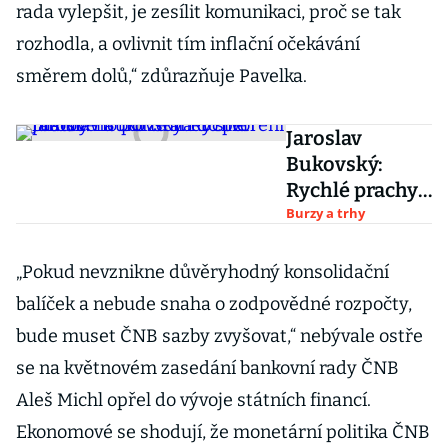
rada vylepšit, je zesílit komunikaci, proč se tak
rozhodla, a ovlivnit tím inflační očekávání
směrem dolů,“ zdůrazňuje Pavelka.
Jaroslav
Bukovský:
Rychlé prachy
na burze aneb
Burzy a trhy
stvoření
růstového
„Pokud nevznikne důvěryhodný konsolidační
portfolia do
balíček a nebude snaha o zodpovědné rozpočty,
pěti minut
bude muset ČNB sazby zvyšovat,“ nebývale ostře
se na květnovém zasedání bankovní rady ČNB
Aleš Michl opřel do vývoje státních financí.
Ekonomové se shodují, že monetární politika ČNB