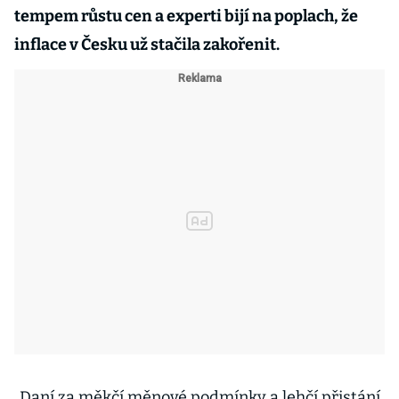
tempem růstu cen a experti bijí na poplach, že
inflace v Česku už stačila zakořenit.
„Daní za měkčí měnové podmínky a lehčí přistání