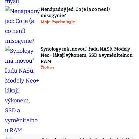
Nenápadný jed: Co je (a co není)
misogynie?
Moje Psychologie
Synology má „novou“ řadu NASů. Modely
Neo+ lákají výkonem, SSD a vyměnitelnou
RAM
Živě.cz