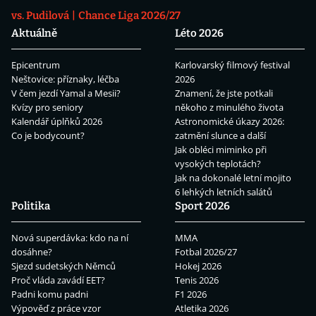
vs. Pudilová
Chance Liga 2026/27
Aktuálně
Léto 2026
Epicentrum
Karlovarský filmový festival
Neštovice: příznaky, léčba
2026
V čem jezdí Yamal a Mesii?
Znamení, že jste potkali
Kvízy pro seniory
někoho z minulého života
Kalendář úplňků 2026
Astronomické úkazy 2026:
Co je bodycount?
zatmění slunce a další
Jak obléci miminko při
vysokých teplotách?
Jak na dokonalé letní mojito
6 lehkých letních salátů
Politika
Sport 2026
Nová superdávka: kdo na ní
MMA
dosáhne?
Fotbal 2026/27
Sjezd sudetských Němců
Hokej 2026
Proč vláda zavádí EET?
Tenis 2026
Padni komu padni
F1 2026
Výpověď z práce vzor
Atletika 2026