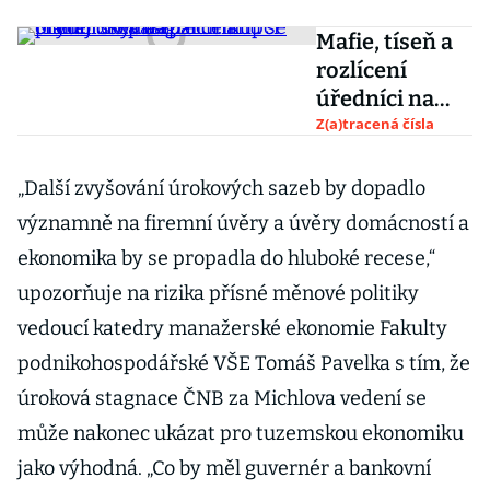
Mafie, tíseň a
rozlícení
úředníci na
bagrech. Kupci
Z(a)tracená čísla
přímořských
apartmánů se
„Další zvyšování úrokových sazeb by dopadlo
chytají do
významně na firemní úvěry a úvěry domácností a
pastí
ekonomika by se propadla do hluboké recese,“
upozorňuje na rizika přísné měnové politiky
vedoucí katedry manažerské ekonomie Fakulty
podnikohospodářské VŠE Tomáš Pavelka s tím, že
úroková stagnace ČNB za Michlova vedení se
může nakonec ukázat pro tuzemskou ekonomiku
jako výhodná. „Co by měl guvernér a bankovní