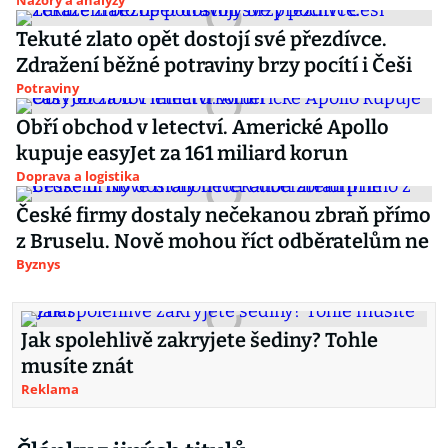
Názory a analýzy
Tekuté zlato opět dostojí své přezdívce.
Zdražení běžné potraviny brzy pocítí i Češi
Potraviny
Obří obchod v letectví. Americké Apollo
kupuje easyJet za 161 miliard korun
Doprava a logistika
České firmy dostaly nečekanou zbraň přímo
z Bruselu. Nově mohou říct odběratelům ne
Byznys
Jak spolehlivě zakryjete šediny? Tohle
musíte znát
Reklama