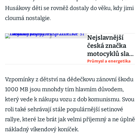
Husákovy děti se rovněž dostaly do věku, kdy jimi
cloumá nostalgie.
Nejslavnější
česká značka
motocyklů slaví
devadesátiny.
Průmysl a energetika
Připomeňte si
historii Jawy
Vzpomínky z dětství na dědečkovu zánovní škodu
1000 MB jsou mnohdy tím hlavním důvodem,
který vede k nákupu vozu z dob komunismu. Svou
roli také sehrávají stále populárnější setinové
rallye, které lze brát jak velmi příjemný a ne úplně
nákladný víkendový koníček.