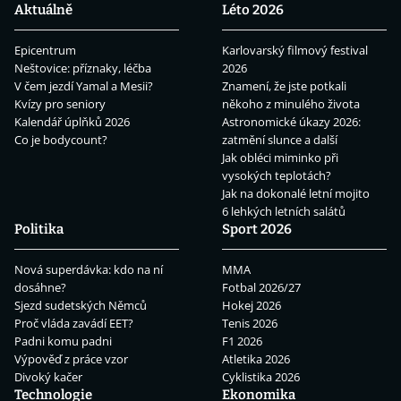
Aktuálně
Léto 2026
Epicentrum
Karlovarský filmový festival
Neštovice: příznaky, léčba
2026
V čem jezdí Yamal a Mesii?
Znamení, že jste potkali
Kvízy pro seniory
někoho z minulého života
Kalendář úplňků 2026
Astronomické úkazy 2026:
Co je bodycount?
zatmění slunce a další
Jak obléci miminko při
vysokých teplotách?
Jak na dokonalé letní mojito
6 lehkých letních salátů
Politika
Sport 2026
Nová superdávka: kdo na ní
MMA
dosáhne?
Fotbal 2026/27
Sjezd sudetských Němců
Hokej 2026
Proč vláda zavádí EET?
Tenis 2026
Padni komu padni
F1 2026
Výpověď z práce vzor
Atletika 2026
Divoký kačer
Cyklistika 2026
Technologie
Ekonomika