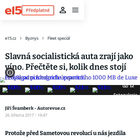
Předplatné
e15.cz
Byznys
Fleet speciál
Slavná socialistická auta zrají jako
víno. Přečtěte si, kolik dnes stojí
12
Fotogalerie
Jiří Švamberk - Autorevue.cz
26. března 2017
·
16:47
Protože před Sametovou revolucí u nás jezdila