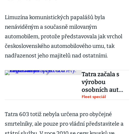
Limuzína komunistických papalášů byla
nenáviděným a současně milovaným
automobilem, protože představovala jak vrchol
československého automobilového umu, tak
nadřazenost jeho majitelů nad ostatními.
Tatra začala s
výrobou
osobních aut
před 120 lety.
Fleet speciál
Připomeňte si ta
nejslavnější
Tatra 603 totiž nebyla určena pro obyčejné
smrtelníky, ale pouze pro vládní představitele a
státní službu. V roce 2010 se ceny kousků ve