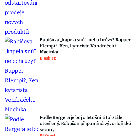
Babišova „kapela snů“, nebo hrůzy? Rapper
Klempíř, Ken, kytarista Vondráček i
Macinka!
Blesk.cz
Podle Bergera je boj o letošní titul stále
otevřený. Rakušan připomíná vývoj loňské
sezony
F1 Sport