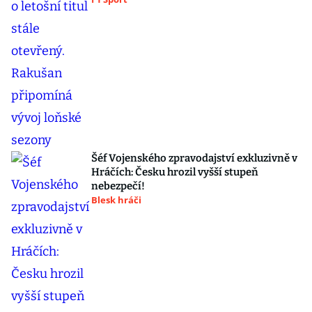
Šéf Vojenského zpravodajství exkluzivně v
Hráčích: Česku hrozil vyšší stupeň
nebezpečí!
Blesk hráči