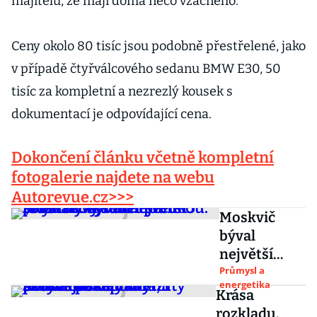
majitelů, že mají doma něco vzácného.
Ceny okolo 80 tisíc jsou podobně přestřelené, jako
v případě čtyřválcového sedanu BMW E30, 50
tisíc za kompletní a nezrezlý kousek s
dokumentací je odpovídající cena.
Dokončení článku včetně kompletní
fotogalerie najdete na webu
Autorevue.cz>>>
Moskvič
býval
největší
sovětskou
Průmysl a
energetika
automobilk
Krása
ou.
rozkladu.