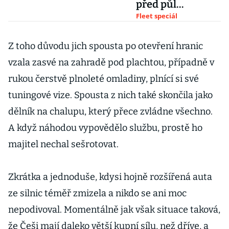
před půl
stoletím.
Fleet speciál
Připomeňte si její
začátky
Z toho důvodu jich spousta po otevření hranic
vzala zasvé na zahradě pod plachtou, případně v
rukou čerstvě plnoleté omladiny, plnící si své
tuningové vize. Spousta z nich také skončila jako
dělník na chalupu, který přece zvládne všechno.
A když náhodou vypovědělo službu, prostě ho
majitel nechal sešrotovat.
Zkrátka a jednoduše, kdysi hojně rozšířená auta
ze silnic téměř zmizela a nikdo se ani moc
nepodivoval. Momentálně jak však situace taková,
že Češi mají daleko větší kupní sílu, než dříve, a