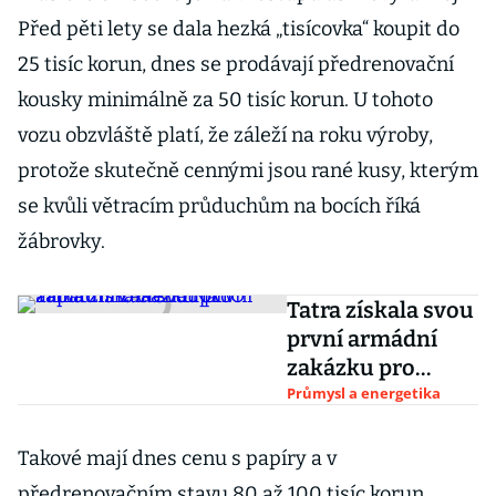
Před pěti lety se dala hezká „tisícovka“ koupit do
25 tisíc korun, dnes se prodávají předrenovační
kousky minimálně za 50 tisíc korun. U tohoto
vozu obzvláště platí, že záleží na roku výroby,
protože skutečně cennými jsou rané kusy, kterým
se kvůli větracím průduchům na bocích říká
žábrovky.
Tatra získala svou
první armádní
zakázku pro
západního člena
Průmysl a energetika
NATO
Takové mají dnes cenu s papíry a v
předrenovačním stavu 80 až 100 tisíc korun.