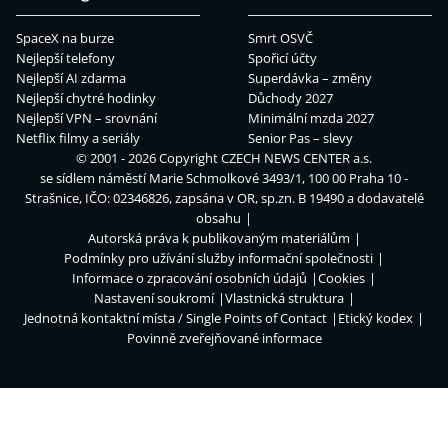
SpaceX na burze
Smrt OSVČ
Nejlepší telefony
Spořicí účty
Nejlepší AI zdarma
Superdávka – změny
Nejlepší chytré hodinky
Důchody 2027
Nejlepší VPN – srovnání
Minimální mzda 2027
Netflix filmy a seriály
Senior Pas – slevy
© 2001 - 2026 Copyright
CZECH NEWS CENTER a.s.
se sídlem náměstí Marie Schmolkové 3493/1, 100 00 Praha 10 -
Strašnice, IČO: 02346826, zapsána v OR, sp.zn. B 19490 a dodavatelé
obsahu
Autorská práva k publikovaným materiálům
Podmínky pro užívání služby informační společnosti
Informace o zpracování osobních údajů
Cookies
Nastavení soukromí
Vlastnická struktura
Jednotná kontaktní místa / Single Points of Contact
Etický kodex
Povinně zveřejňované informace