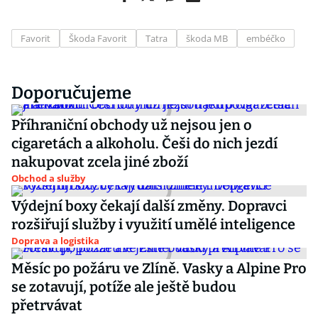
Favorit
Škoda Favorit
Tatra
škoda MB
embéčko
Doporučujeme
Příhraniční obchody už nejsou jen o
cigaretách a alkoholu. Češi do nich jezdí
nakupovat zcela jiné zboží
Obchod a služby
Výdejní boxy čekají další změny. Dopravci
rozšiřují služby i využití umělé inteligence
Doprava a logistika
Měsíc po požáru ve Zlíně. Vasky a Alpine Pro
se zotavují, potíže ale ještě budou
přetrvávat