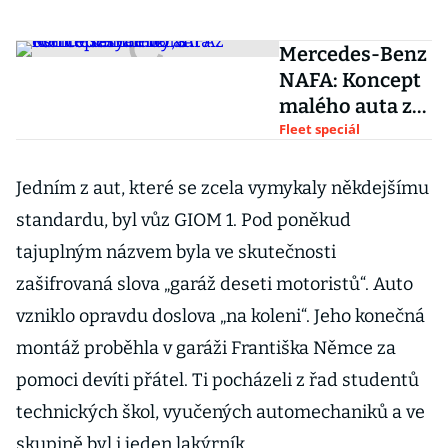
Mercedes-Benz
NAFA: Koncept
malého auta z
osmdesátých
Fleet speciál
let, s
komfortem
Jedním z aut, které se zcela vymykaly někdejšímu
třídy S
standardu, byl vůz GIOM 1. Pod poněkud
tajuplným názvem byla ve skutečnosti
zašifrovaná slova „garáž deseti motoristů“. Auto
vzniklo opravdu doslova „na koleni“. Jeho konečná
montáž proběhla v garáži Františka Němce za
pomoci devíti přátel. Ti pocházeli z řad studentů
technických škol, vyučených automechaniků a ve
skupině byl i jeden lakýrník.