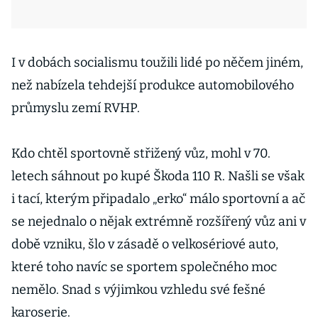
I v dobách socialismu toužili lidé po něčem jiném,
než nabízela tehdejší produkce automobilového
průmyslu zemí RVHP.
Kdo chtěl sportovně střižený vůz, mohl v 70.
letech sáhnout po kupé Škoda 110 R. Našli se však
i tací, kterým připadalo „erko“ málo sportovní a ač
se nejednalo o nějak extrémně rozšířený vůz ani v
době vzniku, šlo v zásadě o velkosériové auto,
které toho navíc se sportem společného moc
nemělo. Snad s výjimkou vzhledu své fešné
karoserie.