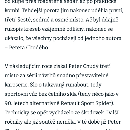
od kupé přes roadster a sedan až po praktické
kombi. Tehdejší porota jim nakonec udělila první,
třetí, šesté, sedmé a osmé místo. Ač byl údajně
rukopis kreseb vzájemně odlišný, nakonec se
ukázalo, že všechny pocházejí od jednoho autora
– Petera Chudého.
V následujícím roce získal Peter Chudý třetí
místo za sérii návrhů snadno přestavitelné
karoserie. Šlo o takzvaný runabout, tedy
sportovní vůz bez čelního skla (tedy něco jako v
90. letech alternativně Renault Sport Spider).
Technicky se opět vycházelo ze škodovek. Další
ročníky ale již soutěž neměla. V té době již Peter