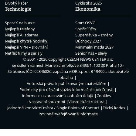
Divoký kačer
Cyklistika 2026
Technologie
Ekonomika
SpaceX na burze
Smrt OSVČ
Nejlepší telefony
Spořicí účty
Nejlepší AI zdarma
Superdávka – změny
Nejlepší chytré hodinky
Důchody 2027
Nejlepší VPN – srovnání
Minimální mzda 2027
Netflix filmy a seriály
Senior Pas – slevy
© 2001 - 2026 Copyright
CZECH NEWS CENTER a.s.
se sídlem náměstí Marie Schmolkové 3493/1, 100 00 Praha 10 -
Strašnice, IČO: 02346826, zapsána v OR, sp.zn. B 19490 a dodavatelé
obsahu
Autorská práva k publikovaným materiálům
Podmínky pro užívání služby informační společnosti
Informace o zpracování osobních údajů
Cookies
Nastavení soukromí
Vlastnická struktura
Jednotná kontaktní místa / Single Points of Contact
Etický kodex
Povinně zveřejňované informace