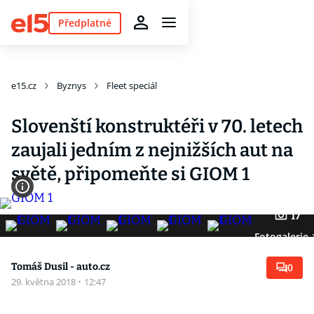
Předplatné
e15.cz
Byznys
Fleet speciál
Slovenští konstruktéři v 70. letech
zaujali jedním z nejnižších aut na
světě, připomeňte si GIOM 1
17
Fotogalerie
Tomáš Dusil - auto.cz
0
29. května 2018
·
12:47