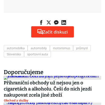
Začít diskuzi
automobilka
automobily
motorismus
průmysl
Slovensko
sportovní auta
Doporučujeme
Příhraniční obchody už nejsou jen o
cigaretách a alkoholu. Češi do nich jezdí
nakupovat zcela jiné zboží
Obchod a služby