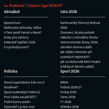
vs. Pudilová
Chance Liga 2026/27
Aktuálně
Léto 2026
Epicentrum
Karlovarský filmový festival
Neštovice: příznaky, léčba
2026
V čem jezdí Yamal a Mesii?
Znamení, že jste potkali
Kvízy pro seniory
někoho z minulého života
Kalendář úplňků 2026
Astronomické úkazy 2026:
Co je bodycount?
zatmění slunce a další
Jak obléci miminko při
vysokých teplotách?
Jak na dokonalé letní mojito
6 lehkých letních salátů
Politika
Sport 2026
Nová superdávka: kdo na ní
MMA
dosáhne?
Fotbal 2026/27
Sjezd sudetských Němců
Hokej 2026
Proč vláda zavádí EET?
Tenis 2026
Padni komu padni
F1 2026
Výpověď z práce vzor
Atletika 2026