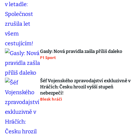
Gasly: Nová pravidla zašla příliš daleko
F1 Sport
Šéf Vojenského zpravodajství exkluzivně v
Hráčích: Česku hrozil vyšší stupeň
nebezpečí!
Blesk hráči