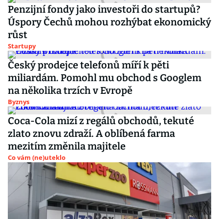
Penzijní fondy jako investoři do startupů?
Úspory Čechů mohou rozhýbat ekonomický
růst
Startupy
Český prodejce telefonů míří k pěti
miliardám. Pomohl mu obchod s Googlem
na několika trzích v Evropě
Byznys
Coca-Cola mizí z regálů obchodů, tekuté
zlato znovu zdraží. A oblíbená farma
mezitím změnila majitele
Co vám (ne)uteklo