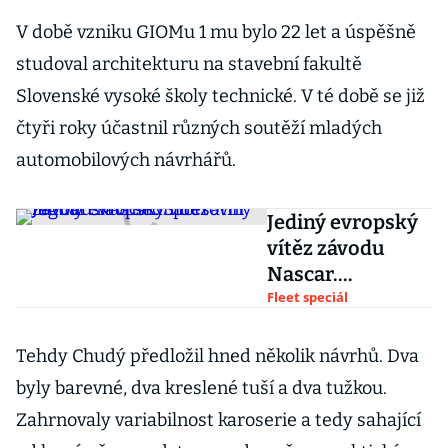
V době vzniku GIOMu 1 mu bylo 22 let a úspěšně
studoval architekturu na stavební fakultě
Slovenské vysoké školy technické. V té době se již
čtyři roky účastnil různých soutěží mladých
automobilových návrhářů.
Jediný evropský
vítěz závodu
Nascar.
Sportovní Jaguar
Fleet speciál
slaví
sedmdesátiny
Tehdy Chudý předložil hned několik návrhů. Dva
byly barevné, dva kreslené tuší a dva tužkou.
Zahrnovaly variabilnost karoserie a tedy sahající