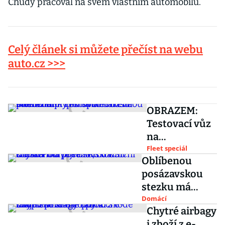
Chudý pracoval na svém vlastním automobilu.
Celý článek si můžete přečíst na webu
auto.cz >>>
OBRAZEM:
Testovací vůz
na
pneumatiky
Fleet speciál
Oblíbenou
od společnosti
posázavskou
Michelin
stezku má
připomínal
přetnout
Domácí
barevnou
Chytré airbagy
dálniční most.
stonožku
i zboží z e-