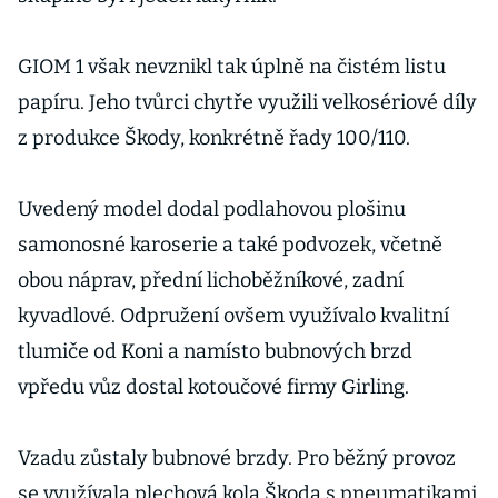
GIOM 1 však nevznikl tak úplně na čistém listu
papíru. Jeho tvůrci chytře využili velkosériové díly
z produkce Škody, konkrétně řady 100/110.
Uvedený model dodal podlahovou plošinu
samonosné karoserie a také podvozek, včetně
obou náprav, přední lichoběžníkové, zadní
kyvadlové. Odpružení ovšem využívalo kvalitní
tlumiče od Koni a namísto bubnových brzd
vpředu vůz dostal kotoučové firmy Girling.
Vzadu zůstaly bubnové brzdy. Pro běžný provoz
se využívala plechová kola Škoda s pneumatikami