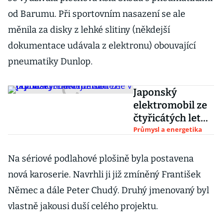
od Barumu. Při sportovním nasazení se ale
měnila za disky z lehké slitiny (někdejší
dokumentace udávala z elektronu) obouvající
pneumatiky Dunlop.
Japonský
elektromobil ze
čtyřicátých let
měl baterie v
Průmysl a energetika
podlaze.
Podívejte se
Na sériové podlahové plošině byla postavena
nová karoserie. Navrhli ji již zmíněný František
Němec a dále Peter Chudý. Druhý jmenovaný byl
vlastně jakousi duší celého projektu.