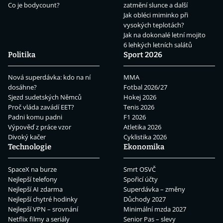
Co je bodycount?
zatmění slunce a další
Jak obléci miminko při
vysokých teplotách?
Jak na dokonalé letní mojito
6 lehkých letních salátů
Politika
Sport 2026
Nová superdávka: kdo na ní
MMA
dosáhne?
Fotbal 2026/27
Sjezd sudetských Němců
Hokej 2026
Proč vláda zavádí EET?
Tenis 2026
Padni komu padni
F1 2026
Výpověď z práce vzor
Atletika 2026
Divoký kačer
Cyklistika 2026
Technologie
Ekonomika
SpaceX na burze
Smrt OSVČ
Nejlepší telefony
Spořicí účty
Nejlepší AI zdarma
Superdávka – změny
Nejlepší chytré hodinky
Důchody 2027
Nejlepší VPN – srovnání
Minimální mzda 2027
Netflix filmy a seriály
Senior Pas – slevy