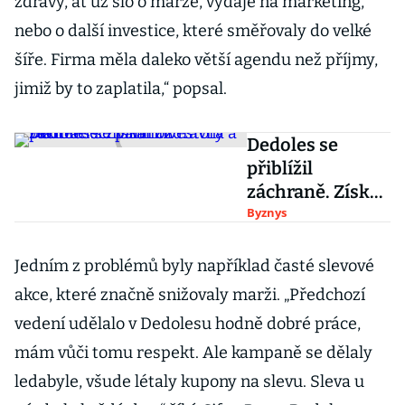
zdravý, ať už šlo o marže, výdaje na marketing,
nebo o další investice, které směřovaly do velké
šíře. Firma měla daleko větší agendu než příjmy,
jimiž by to zaplatila,“ popsal.
Dedoles se
přiblížil
záchraně. Získal
investora a
Byznys
věřitelé schválili
ozdravný plán
Jedním z problémů byly například časté slevové
akce, které značně snižovaly marži. „Předchozí
vedení udělalo v Dedolesu hodně dobré práce,
mám vůči tomu respekt. Ale kampaně se dělaly
ledabyle, všude létaly kupony na slevu. Sleva u