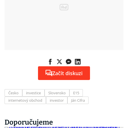
Začít diskuzi
Česko
investice
Slovensko
E15
internetový obchod
investor
Ján Cifra
Doporučujeme