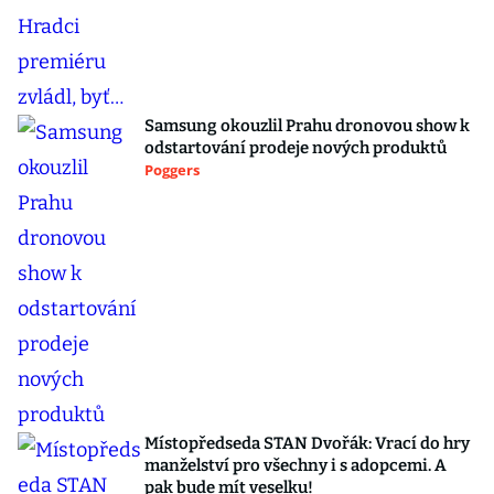
Samsung okouzlil Prahu dronovou show k
odstartování prodeje nových produktů
Poggers
Místopředseda STAN Dvořák: Vrací do hry
manželství pro všechny i s adopcemi. A
pak bude mít veselku!