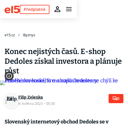
Předplatné
e15.cz
Byznys
Konec nejistých časů. E-shop
Dedoles získal investora a plánuje
růst
Filip Zelenka
0
9. května 2023
·
05:30
Slovenský internetový obchod Dedoles se v