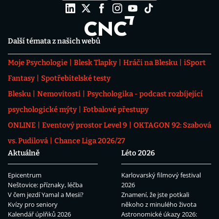
Další témata z našich webů
Moje Psychologie
Blesk Tlapky
Hráči na Blesku
iSport
Fantasy
Spotřebitelské testy
Blesku
Nemovitosti
Psychologika - podcast rozbíjející
psychologické mýty
Fotbalové přestupy
ONLINE
Eventový prostor Level 9
OKTAGON 92: Szabová
vs. Pudilová
Chance Liga 2026/27
Aktuálně
Léto 2026
Epicentrum
Karlovarský filmový festival
Neštovice: příznaky, léčba
2026
V čem jezdí Yamal a Mesii?
Znamení, že jste potkali
Kvízy pro seniory
někoho z minulého života
Kalendář úplňků 2026
Astronomické úkazy 2026: