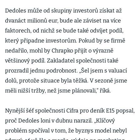
Dedoles může od skupiny investorů získat až
dvanáct milionů eur, bude ale záviset na více
faktorech, od nichž se bude také odvíjet podíl,
který připadne investorům. Pokud by se firmě
nedařilo, mohl by Chrapko přijít o výrazně
většinový podíl. Zakladatel společnosti také
prozradil jednu podrobnost. „Šel jsem s valuací
dolů, protože situace byla těžká. V sezoně jsme
měli nižší tržby, než jsme plánovali,“ říká.
Nynější šéf společnosti Cifra pro deník E15 popsal,
proč Dedoles loni v dubnu narazil. „Klíčový
problém spočíval v tom, že byznys model nebyl