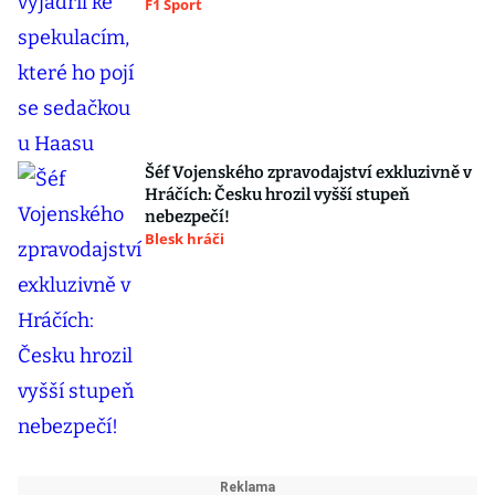
F1 Sport
Šéf Vojenského zpravodajství exkluzivně v
Hráčích: Česku hrozil vyšší stupeň
nebezpečí!
Blesk hráči