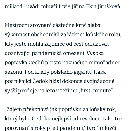
miliard,“ uvádí mluvčí Invie Jiřina Ekrt Jirušková.
Meziroční srovnání částečně křiví slabší
výkonnost obchodníků začátkem loňského roku,
kdy ještě mohla zájemce od cest odrazovat
doznívající pandemická omezení. Vysoká
poptávka Čechů přesto naznačuje mimořádnou
sezonu. Pod křídly polského gigantu Itaka
podnikající Čedok hlásí dokonce dvojnásobně
vyšší prodeje na léto v režimu „first-minute“.
„Zájem překonává jak poptávku za loňský rok,
který byl u Čedoku nejlepší od revoluce, tak i tu v
porovnaní s roky před pandemií,“ tvrdí mluvčí