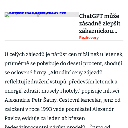
ChatGPT může
zásadně zlepšit
zákaznickou
zkušenost, říká
Rozhovory
šéf Kiwi Oliver
Dlouhý
U celých zájezdů je nárůst cen nižší než u letenek,
průměrně se pohybuje do deseti procent, shodují
se oslovené firmy. „Aktuální ceny zájezdů
reflektují zdražení vstupů, především letenek a
energií, zdražit musely i hotely,“ popisuje mluvčí
Alexandrie Petr Šatný. Cestovní kancelář, jenž od
založení v roce 1993 vede podnikatel Alexandr
Pavlov, eviduje za leden až březen
šedesátiprocentní nárůst prodejů. „Často od