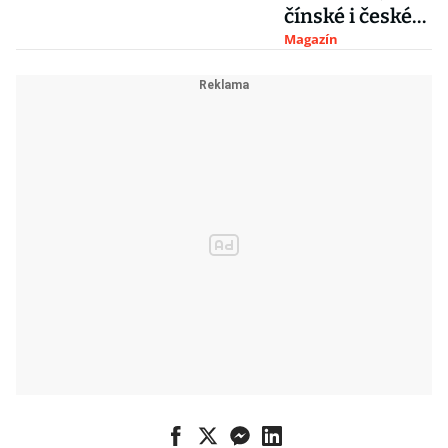
čínské i české
peníze.
Magazín
Pandemie
změnila
turismus k
nepoznání