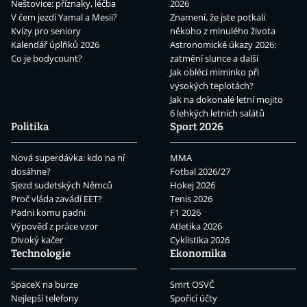
Neštovice: příznaky, léčba
2026
V čem jezdí Yamal a Mesii?
Znamení, že jste potkali
Kvízy pro seniory
někoho z minulého života
Kalendář úplňků 2026
Astronomické úkazy 2026:
Co je bodycount?
zatmění slunce a další
Jak obléci miminko při
vysokých teplotách?
Jak na dokonalé letní mojito
6 lehkých letních salátů
Politika
Sport 2026
Nová superdávka: kdo na ní
MMA
dosáhne?
Fotbal 2026/27
Sjezd sudetských Němců
Hokej 2026
Proč vláda zavádí EET?
Tenis 2026
Padni komu padni
F1 2026
Výpověď z práce vzor
Atletika 2026
Divoký kačer
Cyklistika 2026
Technologie
Ekonomika
SpaceX na burze
Smrt OSVČ
Nejlepší telefony
Spořicí účty