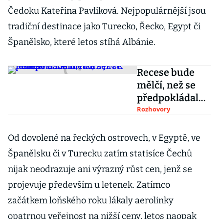
Čedoku Kateřina Pavlíková. Nejpopulárnější jsou
tradiční destinace jako Turecko, Řecko, Egypt či
Španělsko, které letos stíhá Albánie.
Recese bude
mělčí, než se
předpokládalo,
říká šéf CK
Rozhovory
Fischer a Exim
Tours Jiří
Od dovolené na řeckých ostrovech, v Egyptě, ve
Jelínek
Španělsku či v Turecku zatím statisíce Čechů
nijak neodrazuje ani výrazný růst cen, jenž se
projevuje především u letenek. Zatímco
začátkem loňského roku lákaly aerolinky
opatrnou veřejnost na nižší ceny, letos naopak