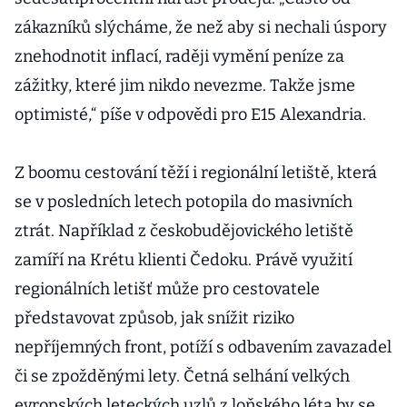
zákazníků slýcháme, že než aby si nechali úspory
znehodnotit inflací, raději vymění peníze za
zážitky, které jim nikdo nevezme. Takže jsme
optimisté,“ píše v odpovědi pro E15 Alexandria.
Z boomu cestování těží i regionální letiště, která
se v posledních letech potopila do masivních
ztrát. Například z českobudějovického letiště
zamíří na Krétu klienti Čedoku. Právě využití
regionálních letišť může pro cestovatele
představovat způsob, jak snížit riziko
nepříjemných front, potíží s odbavením zavazadel
či se zpožděnými lety. Četná selhání velkých
evropských leteckých uzlů z loňského léta by se