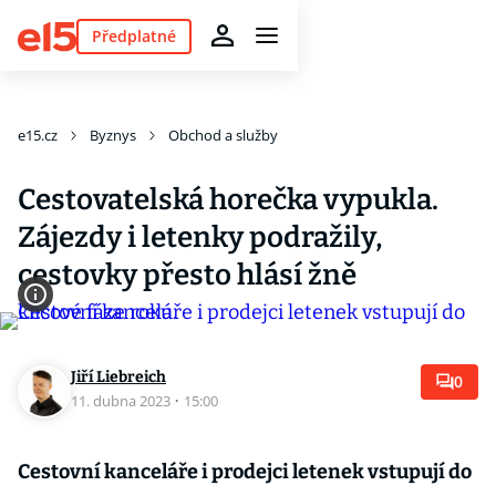
Předplatné
e15.cz
Byznys
Obchod a služby
Cestovatelská horečka vypukla.
Zájezdy i letenky podražily,
cestovky přesto hlásí žně
Jiří Liebreich
0
11. dubna 2023
·
15:00
Cestovní kanceláře i prodejci letenek vstupují do