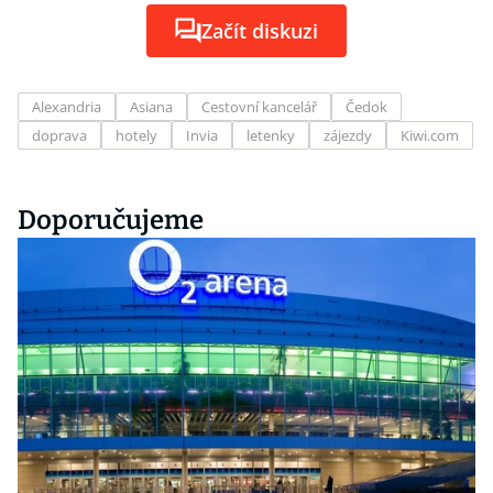
Začít diskuzi
Alexandria
Asiana
Cestovní kancelář
Čedok
doprava
hotely
Invia
letenky
zájezdy
Kiwi.com
Doporučujeme