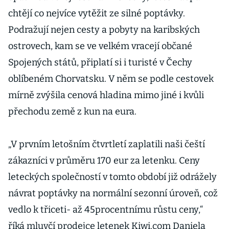
chtějí co nejvíce vytěžit ze silné poptávky.
Podražují nejen cesty a pobyty na karibských
ostrovech, kam se ve velkém vracejí občané
Spojených států, připlatí si i turisté v Čechy
oblíbeném Chorvatsku. V něm se podle cestovek
mírně zvýšila cenová hladina mimo jiné i kvůli
přechodu země z kun na eura.
„V prvním letošním čtvrtletí zaplatili naši čeští
zákazníci v průměru 170 eur za letenku. Ceny
leteckých společností v tomto období již odrážely
návrat poptávky na normální sezonní úroveň, což
vedlo k třiceti- až 45procentnímu růstu ceny,“
říká mluvčí prodejce letenek Kiwi.com Daniela