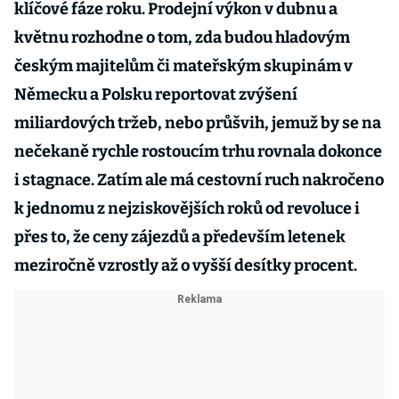
klíčové fáze roku. Prodejní výkon v dubnu a
květnu rozhodne o tom, zda budou hladovým
českým majitelům či mateřským skupinám v
Německu a Polsku reportovat zvýšení
miliardových tržeb, nebo průšvih, jemuž by se na
nečekaně rychle rostoucím trhu rovnala dokonce
i stagnace. Zatím ale má cestovní ruch nakročeno
k jednomu z nejziskovějších roků od revoluce i
přes to, že ceny zájezdů a především letenek
meziročně vzrostly až o vyšší desítky procent.