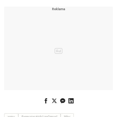
ceny
farmaceutický průmysl
léky