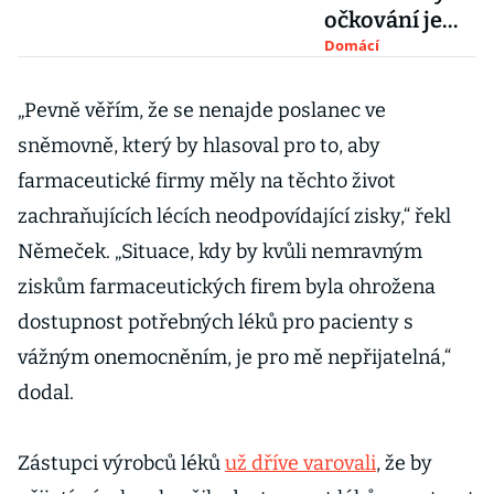
očkování je
stále v
Domácí
nedohlednu.
V tomto
„Pevně věřím, že se nenajde poslanec ve
volební
sněmovně, který by hlasoval pro to, aby
období se
farmaceutické firmy měly na těchto život
nemusí
zachraňujících lécích neodpovídající zisky,“ řekl
stihnout
Němeček. „Situace, kdy by kvůli nemravným
ziskům farmaceutických firem byla ohrožena
dostupnost potřebných léků pro pacienty s
vážným onemocněním, je pro mě nepřijatelná,“
dodal.
Zástupci výrobců léků
už dříve varovali
, že by