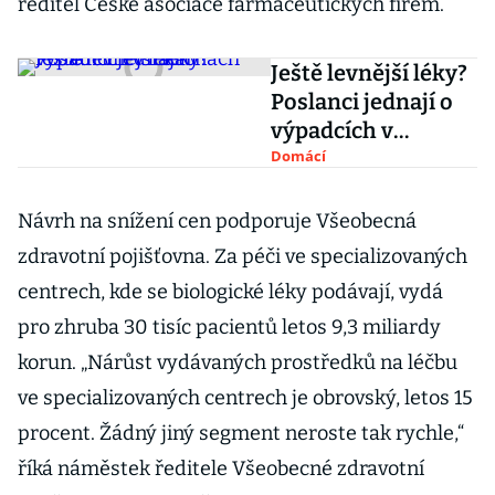
ředitel České asociace farmaceutických firem.
Ještě levnější léky?
Poslanci jednají o
výpadcích v
lékárnách
Domácí
Návrh na snížení cen podporuje Všeobecná
zdravotní pojišťovna. Za péči ve specializovaných
centrech, kde se biologické léky podávají, vydá
pro zhruba 30 tisíc pacientů letos 9,3 miliardy
korun. „Nárůst vydávaných prostředků na léčbu
ve specializovaných centrech je obrovský, letos 15
procent. Žádný jiný segment neroste tak rychle,“
říká náměstek ředitele Všeobecné zdravotní