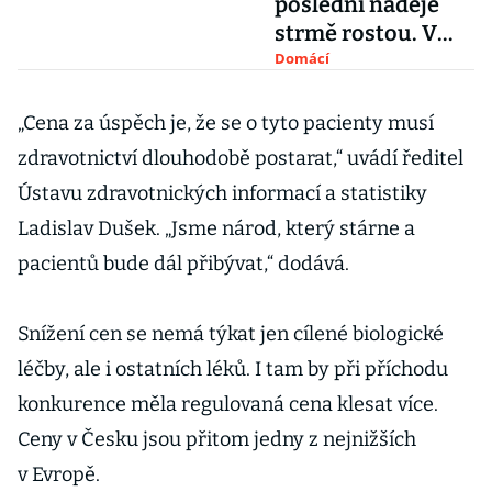
poslední naděje
strmě rostou. V
systému je díra
Domácí
„Cena za úspěch je, že se o tyto pacienty musí
zdravotnictví dlouhodobě postarat,“ uvádí ředitel
Ústavu zdravotnických informací a statistiky
Ladislav Dušek. „Jsme národ, který stárne a
pacientů bude dál přibývat,“ dodává.
Snížení cen se nemá týkat jen cílené biologické
léčby, ale i ostatních léků. I tam by při příchodu
konkurence měla regulovaná cena klesat více.
Ceny v Česku jsou přitom jedny z nejnižších
v Evropě.