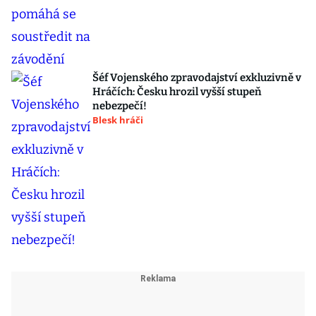
Šéf Vojenského zpravodajství exkluzivně v
Hráčích: Česku hrozil vyšší stupeň
nebezpečí!
Blesk hráči