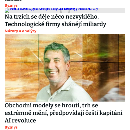
Byznys
Na trzích se děje něco nezvyklého.
Technologické firmy shánějí miliardy
Názory a analýzy
Obchodní modely se hroutí, trh se
extrémně mění, předpovídají čeští kapitáni
AI revoluce
Byznys