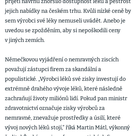
přijetí návrhu zhoršilo dostupnost léků a pestrost
jejich nabídky na českém trhu. Kvůli nízké ceně by
sem výrobci své léky nemuseli uvádět. Anebo je
uvedou se zpožděním, aby si nepoškodili ceny
v jiných zemích.
Němečkovou vyjádření o nemravných ziscích
považují zástupci firem za skandální a
populistické. „Výrobci léků své zisky investují do
extrémně drahého vývoje léků, které následně
zachraňují životy miliónů lidí. Pokud pan ministr
zdravotnictví označuje zisky výrobců za
nemravné, znevažuje prostředky a úsilí, které
vývoj nových léků stojí,“ říká Martin Mátl, výkonný