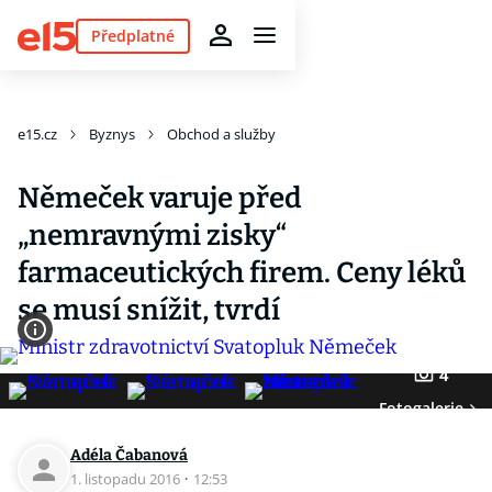
Předplatné
e15.cz
Byznys
Obchod a služby
Němeček varuje před
„nemravnými zisky“
farmaceutických firem. Ceny léků
se musí snížit, tvrdí
4
Fotogalerie
Adéla Čabanová
1. listopadu 2016
·
12:53