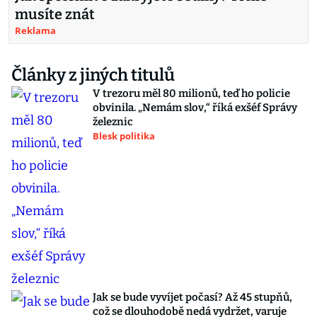
musíte znát
Reklama
Články z jiných titulů
V trezoru měl 80 milionů, teď ho policie
obvinila. „Nemám slov,“ říká exšéf Správy
železnic
Blesk politika
Jak se bude vyvíjet počasí? Až 45 stupňů,
což se dlouhodobě nedá vydržet, varuje