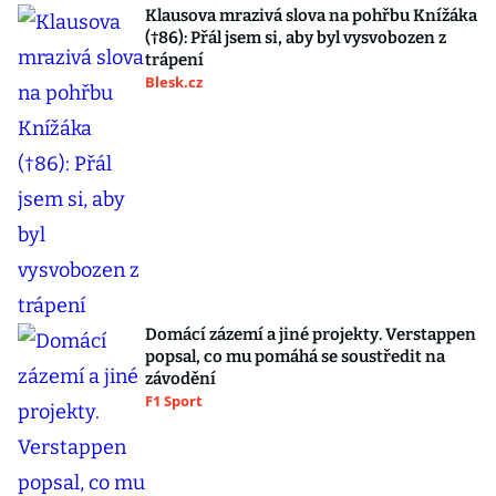
Klausova mrazivá slova na pohřbu Knížáka
(†86): Přál jsem si, aby byl vysvobozen z
trápení
Blesk.cz
Domácí zázemí a jiné projekty. Verstappen
popsal, co mu pomáhá se soustředit na
závodění
F1 Sport