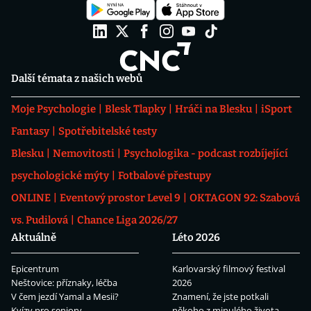
Další témata z našich webů
Moje Psychologie
Blesk Tlapky
Hráči na Blesku
iSport
Fantasy
Spotřebitelské testy
Blesku
Nemovitosti
Psychologika - podcast rozbíjející
psychologické mýty
Fotbalové přestupy
ONLINE
Eventový prostor Level 9
OKTAGON 92: Szabová
vs. Pudilová
Chance Liga 2026/27
Aktuálně
Léto 2026
Epicentrum
Karlovarský filmový festival
Neštovice: příznaky, léčba
2026
V čem jezdí Yamal a Mesii?
Znamení, že jste potkali
Kvízy pro seniory
někoho z minulého života