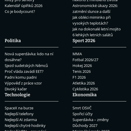
Kalendář úplňků 2026
Astronomické úkazy 2026:
Co je bodycount?
zatmění slunce a další
Jak obléci miminko při
vysokých teplotách?
Jak na dokonalé letní mojito
6 lehkých letních salátů
Politika
Sport 2026
Nová superdávka: kdo na ní
MMA
dosáhne?
Fotbal 2026/27
Sjezd sudetských Němců
Hokej 2026
Proč vláda zavádí EET?
Tenis 2026
Padni komu padni
F1 2026
Výpověď z práce vzor
Atletika 2026
Divoký kačer
Cyklistika 2026
Technologie
Ekonomika
SpaceX na burze
Smrt OSVČ
Nejlepší telefony
Spořicí účty
Nejlepší AI zdarma
Superdávka – změny
Nejlepší chytré hodinky
Důchody 2027