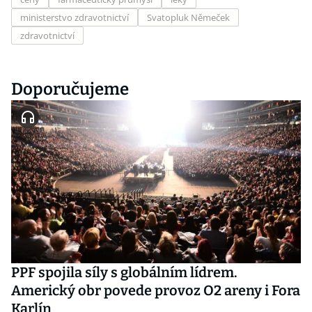
ministerstvo zdravotnictví
Svatopluk Němeček
zdravotnictví
Doporučujeme
PPF spojila síly s globálním lídrem.
Americký obr povede provoz O2 areny i Fora
Karlín