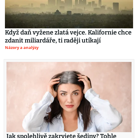
Když daň vyžene zlatá vejce. Kalifornie chce
zdanit miliardáře, ti raději utíkají
Názory a analýzy
Jak spolehlivě zakryjete šediny? Tohle