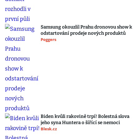
Samsung okouzlil Prahu dronovou show k
odstartování prodeje nových produktů
Poggers
Biden kvůli rakovině trpí! Bolestná slova
jeho syna Huntera o šířící se nemoci
Blesk.cz