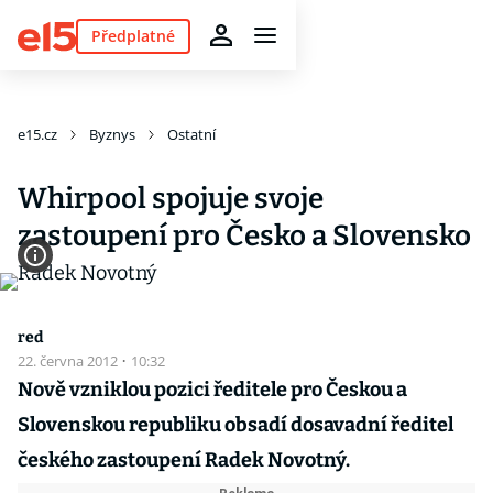
Předplatné
e15.cz
Byznys
Ostatní
Whirpool spojuje svoje
zastoupení pro Česko a Slovensko
red
22. června 2012
·
10:32
Nově vzniklou pozici ředitele pro Českou a
Slovenskou republiku obsadí dosavadní ředitel
českého zastoupení Radek Novotný.