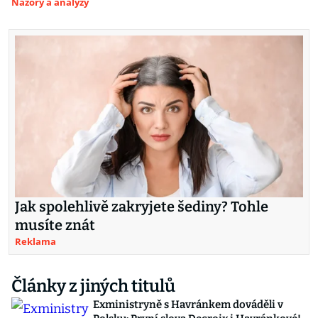
Názory a analýzy
Jak spolehlivě zakryjete šediny? Tohle
musíte znát
Reklama
Články z jiných titulů
Exministryně s Havránkem dováděli v