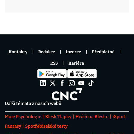
Kontakty
Redakce
Inzerce
Předplatné
RSS
Kariéra
Další témata z našich webů
Moje Psychologie
Blesk Tlapky
Hráči na Blesku
iSport
Fantasy
Spotřebitelské testy