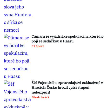
Câmara se vyjádřil ke spekulacím, které ho
pojí se sedačkou u Haasu
F1 Sport
Šéf Vojenského zpravodajství exkluzivně v
Hráčích: Česku hrozil vyšší stupeň
nebezpečí!
Blesk hráči