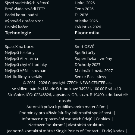
Sjezd sudetských Němců
Hokej 2026
Proč vláda zavádí EET?
Tenis 2026
Padni komu padni
F1 2026
Výpověď z práce vzor
Atletika 2026
Divoký kačer
Cyklistika 2026
Technologie
Ekonomika
SpaceX na burze
Smrt OSVČ
Nejlepší telefony
Spořicí účty
Nejlepší AI zdarma
Superdávka – změny
Nejlepší chytré hodinky
Důchody 2027
Nejlepší VPN – srovnání
Minimální mzda 2027
Netflix filmy a seriály
Senior Pas – slevy
© 2001 - 2026 Copyright
CZECH NEWS CENTER a.s.
se sídlem náměstí Marie Schmolkové 3493/1, 100 00 Praha 10 -
Strašnice, IČO: 02346826, zapsána v OR, sp.zn. B 19490 a dodavatelé
obsahu
Autorská práva k publikovaným materiálům
Podmínky pro užívání služby informační společnosti
Informace o zpracování osobních údajů
Cookies
Nastavení soukromí
Vlastnická struktura
Jednotná kontaktní místa / Single Points of Contact
Etický kodex