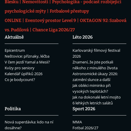
Blesku
Nemovitosti
Psychologika - podcast rozbíjející
psychologické mýty
Fotbalové přestupy
ONLINE
Eventový prostor Level 9
OKTAGON 92: Szabová
vs. Pudilová
Chance Liga 2026/27
Aktuálně
Léto 2026
Epicentrum
Karlovarský filmový festival
Neštovice: příznaky, léčba
2026
V čem jezdí Yamal a Mesii?
Znamení, že jste potkali
Kvízy pro seniory
někoho z minulého života
Kalendář úplňků 2026
Astronomické úkazy 2026:
Co je bodycount?
zatmění slunce a další
Jak obléci miminko při
vysokých teplotách?
Jak na dokonalé letní mojito
6 lehkých letních salátů
Politika
Sport 2026
Nová superdávka: kdo na ní
MMA
dosáhne?
Fotbal 2026/27