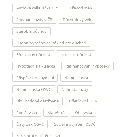
Mzdová kalkulačka DPČ
Převod měn
Srovnání mzdy v ČR
Důchodový věk
Starobní důchod
Osobní vyměřovací základ pro důchod
Předčasný důchod
Invalidní důchod
Hypoteční kalkulačka
Refinancování hypotéky
Příspěvek na bydlení
Nemocenská
Nemocenská OSVČ
Náhrada mzdy
Dlouhodobé ošetřovné
Ošetřovné OČR
Rodičovská
Mateřská
Otcovská
Čistý zisk OSVČ
Sociální pojištění OSVČ
Zdravotní pojištění OSVČ