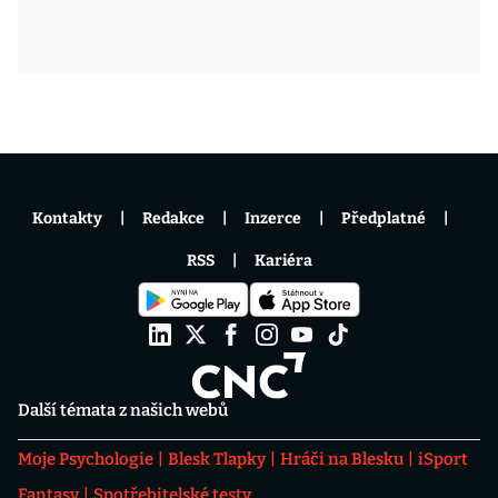
Kontakty
Redakce
Inzerce
Předplatné
RSS
Kariéra
Další témata z našich webů
Moje Psychologie
Blesk Tlapky
Hráči na Blesku
iSport
Fantasy
Spotřebitelské testy