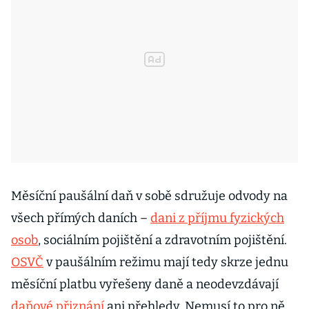
Měsíční paušální daň v sobě sdružuje odvody na
všech přímých daních –
dani z příjmu fyzických
osob
, sociálním pojištění a zdravotním pojištění.
OSVČ
v paušálním režimu mají tedy skrze jednu
měsíční platbu vyřešeny daně a neodevzdávají
daňové přiznání
ani přehledy. Nemusí to pro ně