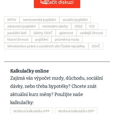
Začít diskuzi
MPSV
nemocenské pojištění
sociální pojištění
zdravotní pojištění
minimální zálohy
OSSZ
ICO
paušální daň
zálohy OSVČ
splatnost
vedlejší činnost
hlavní činnost
pojištění
průměrná mzda
Ministerstvo práce a sociálních věcí České republiky
OSVČ
Kalkulačky online
Zajímá vás výpočet mzdy, důchodu, sociální
dávky, nebo třeba hypotéky? Chcete znát
aktuální kurz měny? Použijte naše
kalkulačky:
Mzdová kalkulačka HPP
Mzdová kalkulačka DPP