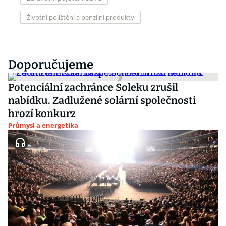
Životní pojištění a penzijní produkty
Doporučujeme
Potenciální zachránce Soleku zrušil
nabídku. Zadlužené solární společnosti
hrozí konkurz
Průmysl a energetika