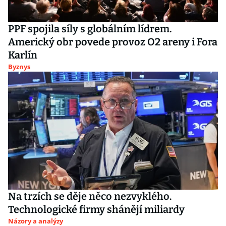
PPF spojila síly s globálním lídrem.
Americký obr povede provoz O2 areny i Fora
Karlín
Byznys
Na trzích se děje něco nezvyklého.
Technologické firmy shánějí miliardy
Názory a analýzy