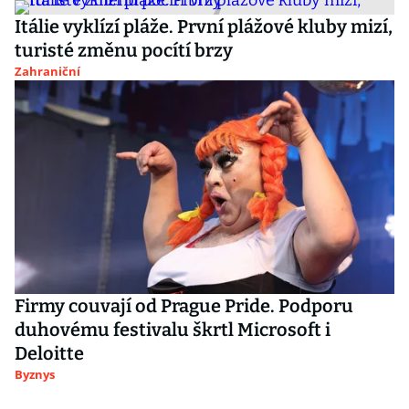
Itálie vyklízí pláže. První plážové kluby mizí,
turisté změnu pocítí brzy
Zahraniční
Firmy couvají od Prague Pride. Podporu
duhovému festivalu škrtl Microsoft i
Deloitte
Byznys