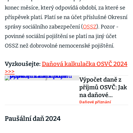
konec měsíce, který odpovídá období, za které se
příspěvek platí. Platí se na účet příslušné Okresní
správy sociálního zabezpečení (
OSSZ
). Pozor -
povinné sociální pojištění se platí na jiný účet
OSSZ než dobrovolné nemocenské pojištění.
Vyzkoušejte:
Daňová kalkulačka OSVČ 2024
>>>
Výpočet daně z
příjmů OSVČ: Jak
na daňové
přiznání za rok
Daňové přiznání
2023?
Paušální daň 2024