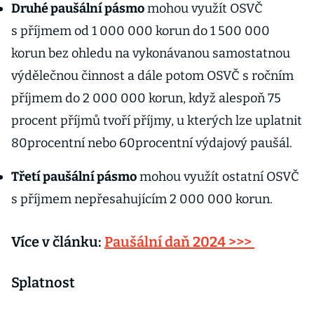
Druhé paušální pásmo
mohou využít OSVČ
s příjmem od 1 000 000 korun do 1 500 000
korun bez ohledu na vykonávanou samostatnou
výdělečnou činnost a dále potom OSVČ s ročním
příjmem do 2 000 000 korun, když alespoň 75
procent příjmů tvoří příjmy, u kterých lze uplatnit
80procentní nebo 60procentní výdajový paušál.
Třetí paušální pásmo
mohou využít ostatní OSVČ
s příjmem nepřesahujícím 2 000 000 korun.
Více v článku:
Paušální daň 2024 >>>
Splatnost