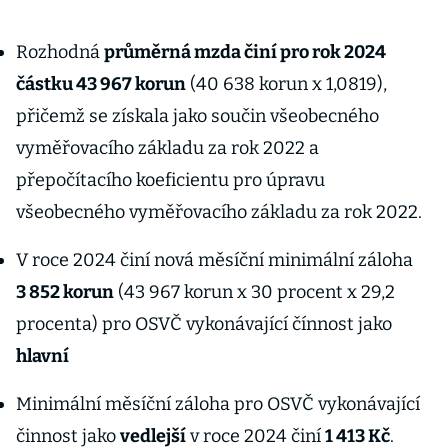
Rozhodná
průměrná mzda činí pro rok 2024
částku 43 967 korun
(40 638 korun x 1,0819),
přičemž se získala jako součin všeobecného
vyměřovacího základu za rok 2022 a
přepočítacího koeficientu pro úpravu
všeobecného vyměřovacího základu za rok 2022.
V roce 2024 činí nová měsíční minimální záloha
3 852 korun
(43 967 korun x 30 procent x 29,2
procenta) pro OSVČ vykonávající čínnost jako
hlavní
Minimální měsíční záloha pro OSVČ vykonávající
činnost jako
vedlejší
v roce 2024 činí
1 413 Kč
.