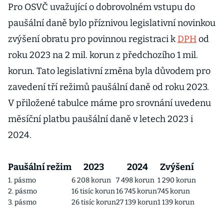
Pro OSVČ uvažující o dobrovolném vstupu do
paušální daně bylo příznivou legislativní novinkou
zvýšení obratu pro povinnou registraci k
DPH
od
roku 2023 na 2 mil. korun z předchozího 1 mil.
korun. Tato legislativní změna byla důvodem pro
zavedení tří režimů paušální daně od roku 2023.
V přiložené tabulce máme pro srovnání uvedenu
měsíční platbu paušální daně v letech 2023 i
2024.
Paušální režim
2023
2024
Zvýšení
1. pásmo
6 208 korun
7 498 korun
1 290 korun
2. pásmo
16 tisíc korun
16 745 korun
745 korun
3. pásmo
26 tisíc korun
27 139 korun
1 139 korun