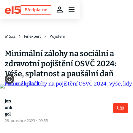
Předplatné
e15.cz
Finexpert
Pojištění
Minimální zálohy na sociální a
zdravotní pojištění OSVČ 2024:
Výše, splatnost a paušální daň
jon
onk
0
gol
28. prosince 2023
·
09:55