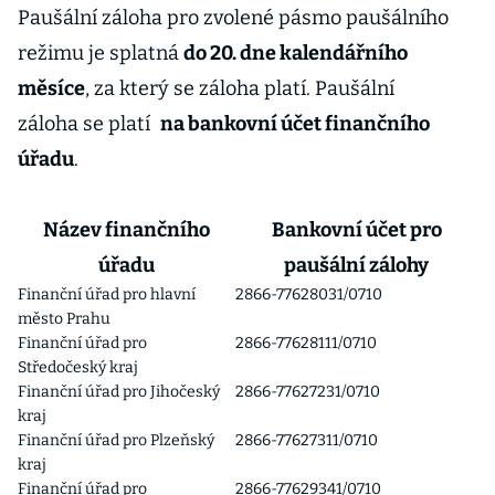
Paušální záloha pro zvolené pásmo paušálního
režimu je splatná
do 20. dne kalendářního
měsíce
, za který se záloha platí. Paušální
záloha se platí
na bankovní účet finančního
úřadu
.
Název finančního
Bankovní účet pro
úřadu
paušální zálohy
Finanční úřad pro hlavní
2866-77628031/0710
město Prahu
Finanční úřad pro
2866-77628111/0710
Středočeský kraj
Finanční úřad pro Jihočeský
2866-77627231/0710
kraj
Finanční úřad pro Plzeňský
2866-77627311/0710
kraj
Finanční úřad pro
2866-77629341/0710