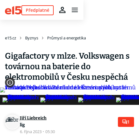
Předplatné
e15.cz
Byznys
Průmysl a energetika
Gigafactory v mlze. Volkswagen s
továrnou na baterie do
elektromobilů v Česku nespěchá
Jiří Liebreich
1
lig
6. října 2023
·
05:30