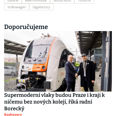
baterie
elektromobily
Škoda Auto
Továrna
Volkswagen
Gigafactory
Doporučujeme
Supermoderní vlaky budou Praze i kraji k
ničemu bez nových kolejí, říká radní
Borecký
Rozhovory