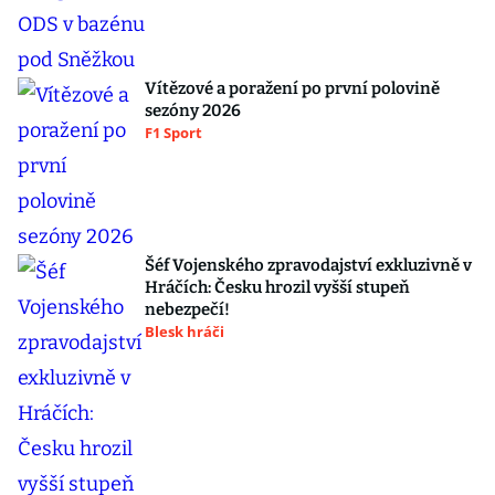
Vítězové a poražení po první polovině
sezóny 2026
F1 Sport
Šéf Vojenského zpravodajství exkluzivně v
Hráčích: Česku hrozil vyšší stupeň
nebezpečí!
Blesk hráči