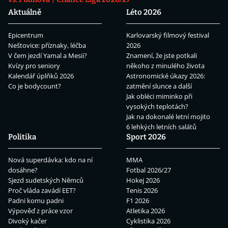
Aktuálně
Léto 2026
Epicentrum
Karlovarský filmový festival
Neštovice: příznaky, léčba
2026
V čem jezdí Yamal a Mesii?
Znamení, že jste potkali
Kvízy pro seniory
někoho z minulého života
Kalendář úplňků 2026
Astronomické úkazy 2026:
Co je bodycount?
zatmění slunce a další
Jak obléci miminko při
vysokých teplotách?
Jak na dokonalé letní mojito
6 lehkých letních salátů
Politika
Sport 2026
Nová superdávka: kdo na ní
MMA
dosáhne?
Fotbal 2026/27
Sjezd sudetských Němců
Hokej 2026
Proč vláda zavádí EET?
Tenis 2026
Padni komu padni
F1 2026
Výpověď z práce vzor
Atletika 2026
Divoký kačer
Cyklistika 2026