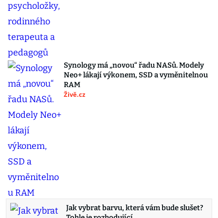
Synology má „novou“ řadu NASů. Modely
Neo+ lákají výkonem, SSD a vyměnitelnou
RAM
Živě.cz
Jak vybrat barvu, která vám bude slušet?
Tohle je rozhodující