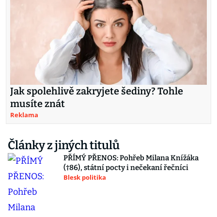
Jak spolehlivě zakryjete šediny? Tohle
musíte znát
Reklama
Články z jiných titulů
PŘÍMÝ PŘENOS: Pohřeb Milana Knížáka
(†86), státní pocty i nečekaní řečníci
Blesk politika