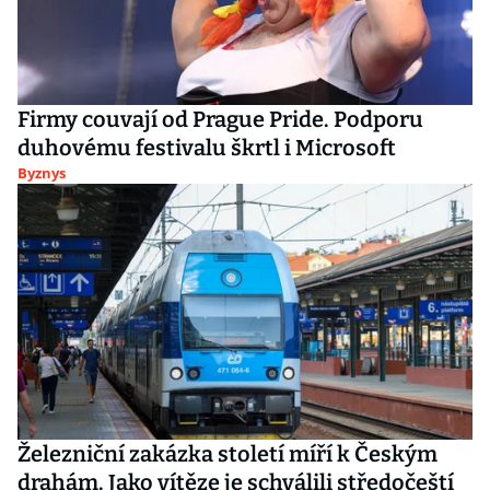
Firmy couvají od Prague Pride. Podporu
duhovému festivalu škrtl i Microsoft
Byznys
Železniční zakázka století míří k Českým
drahám. Jako vítěze je schválili středočeští