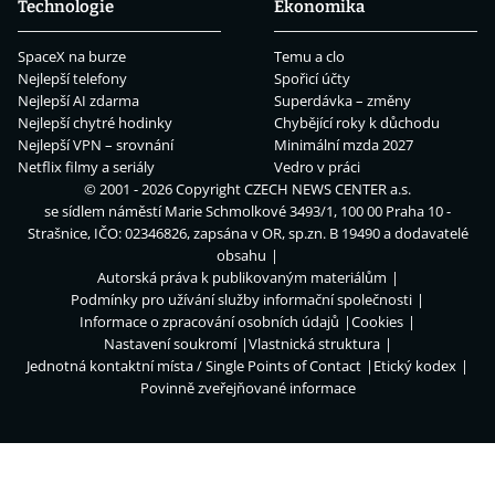
Technologie
Ekonomika
SpaceX na burze
Temu a clo
Nejlepší telefony
Spořicí účty
Nejlepší AI zdarma
Superdávka – změny
Nejlepší chytré hodinky
Chybějící roky k důchodu
Nejlepší VPN – srovnání
Minimální mzda 2027
Netflix filmy a seriály
Vedro v práci
© 2001 - 2026 Copyright
CZECH NEWS CENTER a.s.
se sídlem náměstí Marie Schmolkové 3493/1, 100 00 Praha 10 -
Strašnice, IČO: 02346826, zapsána v OR, sp.zn. B 19490 a dodavatelé
obsahu
Autorská práva k publikovaným materiálům
Podmínky pro užívání služby informační společnosti
Informace o zpracování osobních údajů
Cookies
Nastavení soukromí
Vlastnická struktura
Jednotná kontaktní místa / Single Points of Contact
Etický kodex
Povinně zveřejňované informace