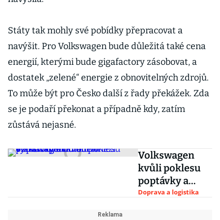
Státy tak mohly své pobídky přepracovat a
navýšit. Pro Volkswagen bude důležitá také cena
energií, kterými bude gigafactory zásobovat, a
dostatek „zelené“ energie z obnovitelných zdrojů.
To může být pro Česko další z řady překážek. Zda
se je podaří překonat a případně kdy, zatím
zůstává nejasné.
Volkswagen
kvůli poklesu
poptávky a
dotací omezí
Doprava a logistika
výrobu dvou
modelů