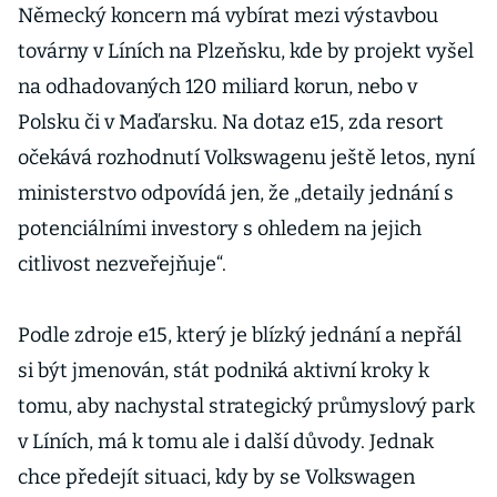
Německý koncern má vybírat mezi výstavbou
továrny v Líních na Plzeňsku, kde by projekt vyšel
na odhadovaných 120 miliard korun, nebo v
Polsku či v Maďarsku. Na dotaz e15, zda resort
očekává rozhodnutí Volkswagenu ještě letos, nyní
ministerstvo odpovídá jen, že „detaily jednání s
potenciálními investory s ohledem na jejich
citlivost nezveřejňuje“.
Podle zdroje e15, který je blízký jednání a nepřál
si být jmenován, stát podniká aktivní kroky k
tomu, aby nachystal strategický průmyslový park
v Líních, má k tomu ale i další důvody. Jednak
chce předejít situaci, kdy by se Volkswagen