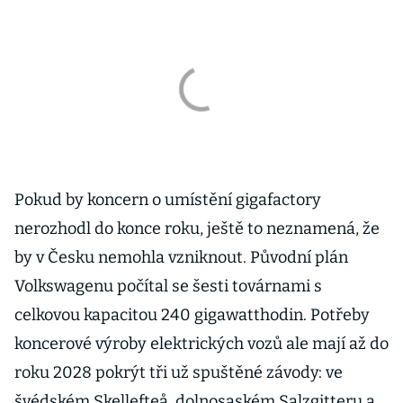
Pokud by koncern o umístění gigafactory
nerozhodl do konce roku, ještě to neznamená, že
by v Česku nemohla vzniknout. Původní plán
Volkswagenu počítal se šesti továrnami s
celkovou kapacitou 240 gigawatthodin. Potřeby
koncerové výroby elektrických vozů ale mají až do
roku 2028 pokrýt tři už spuštěné závody: ve
švédském Skellefteå, dolnosaském Salzgitteru a