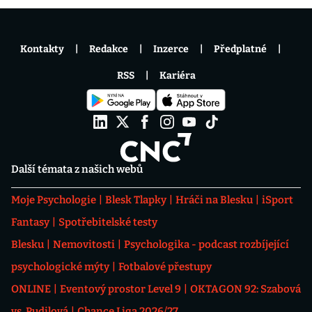
Kontakty
Redakce
Inzerce
Předplatné
RSS
Kariéra
Další témata z našich webů
Moje Psychologie
Blesk Tlapky
Hráči na Blesku
iSport
Fantasy
Spotřebitelské testy
Blesku
Nemovitosti
Psychologika - podcast rozbíjející
psychologické mýty
Fotbalové přestupy
ONLINE
Eventový prostor Level 9
OKTAGON 92: Szabová
vs. Pudilová
Chance Liga 2026/27