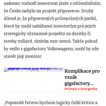
nakonec rozhodl investovat jinde s odůvodněním,
že Česko nebylo na projekt připraveno. Druhý
důvod je, že připravených průmyslových parků,
které by mohl nabídnout investorům pro jejich
strategicky významné projekty za desítky či
stovky miliard, zkrátka moc nemá. Takže pokud
by sešlo z gigafactory Volkswagenu, mohl by zde
stavět jiný investor.
Komplikace pro
vznik
gigafactory.
Potřebuje
Průmysl a energetika
zelenou energii,
ale Česko ji
„Popravdě řečeno bychom logicky čelili kritice a