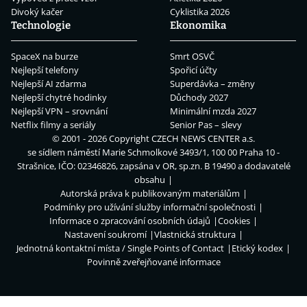
Divoký kačer
Cyklistika 2026
Technologie
Ekonomika
SpaceX na burze
Smrt OSVČ
Nejlepší telefony
Spořicí účty
Nejlepší AI zdarma
Superdávka – změny
Nejlepší chytré hodinky
Důchody 2027
Nejlepší VPN – srovnání
Minimální mzda 2027
Netflix filmy a seriály
Senior Pas – slevy
© 2001 - 2026 Copyright
CZECH NEWS CENTER a.s.
se sídlem náměstí Marie Schmolkové 3493/1, 100 00 Praha 10 -
Strašnice, IČO: 02346826, zapsána v OR, sp.zn. B 19490 a dodavatelé
obsahu
Autorská práva k publikovaným materiálům
Podmínky pro užívání služby informační společnosti
Informace o zpracování osobních údajů
Cookies
Nastavení soukromí
Vlastnická struktura
Jednotná kontaktní místa / Single Points of Contact
Etický kodex
Povinně zveřejňované informace