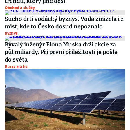
trendu, který jiné děsí
Obchod a služby
Sucho drtí vodácký byznys. Voda zmizela i z
míst, kde to Česko dosud nepoznalo
Byznys
Bývalý inženýr Elona Muska drží akcie za
půl miliardy. Při první příležitosti je pošle
do světa
Burzy a trhy