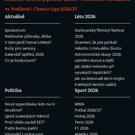
vs. Pudilová
Chance Liga 2026/27
Aktuálně
Léto 2026
Epicentrum
Karlovarský filmový festival
Neštovice: příznaky, léčba
2026
V čem jezdí Yamal a Mesii?
Znamení, že jste potkali
Kvízy pro seniory
někoho z minulého života
Kalendář úplňků 2026
Astronomické úkazy 2026:
Co je bodycount?
zatmění slunce a další
Jak obléci miminko při
vysokých teplotách?
Jak na dokonalé letní mojito
6 lehkých letních salátů
Politika
Sport 2026
Nová superdávka: kdo na ní
MMA
dosáhne?
Fotbal 2026/27
Sjezd sudetských Němců
Hokej 2026
Proč vláda zavádí EET?
Tenis 2026
Padni komu padni
F1 2026
Výpověď z práce vzor
Atletika 2026