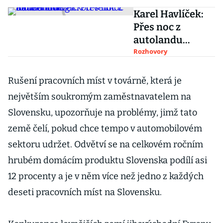
Karel Havlíček:
Přes noc z
autolandu
biotechnologick
Rozhovory
ou velmoc
neuděláme
Rušení pracovních míst v továrně, která je
největším soukromým zaměstnavatelem na
Slovensku, upozorňuje na problémy, jimž tato
země čelí, pokud chce tempo v automobilovém
sektoru udržet. Odvětví se na celkovém ročním
hrubém domácím produktu Slovenska podílí asi
12 procenty a je v něm více než jedno z každých
deseti pracovních míst na Slovensku.