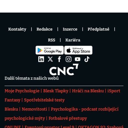
Kontakty
Redakce
Inzerce
Předplatné
RSS
Kariéra
Další témata z našich webů
Moje Psychologie
Blesk Tlapky
Hráči na Blesku
iSport
Fantasy
Spotřebitelské testy
Blesku
Nemovitosti
Psychologika - podcast rozbíjející
psychologické mýty
Fotbalové přestupy
ONLINE
Eventový prostor Level 9
OKTAGON 92: Szabová