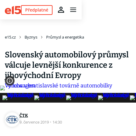
Předplatné
e15.cz
Byznys
Průmysl a energetika
Slovenský automobilový průmysl
válcuje levnější konkurence z
jihovýchodní Evropy
ČTK
9. července 2019
·
14:30