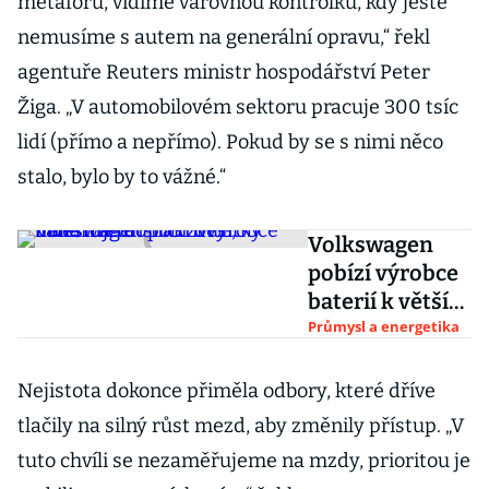
metaforu, vidíme varovnou kontrolku, kdy ještě
nemusíme s autem na generální opravu,“ řekl
agentuře Reuters ministr hospodářství Peter
Žiga. „V automobilovém sektoru pracuje 300 tsíc
lidí (přímo a nepřímo). Pokud by se s nimi něco
stalo, bylo by to vážné.“
Volkswagen
pobízí výrobce
baterií k větší
aktivitě,
Průmysl a energetika
investuje do
nich desítky
Nejistota dokonce přiměla odbory, které dříve
miliard eur
tlačily na silný růst mezd, aby změnily přístup. „V
tuto chvíli se nezaměřujeme na mzdy, prioritou je