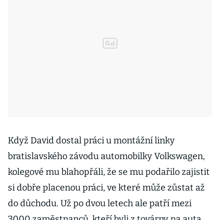
Když David dostal práci u montážní linky
bratislavského závodu automobilky Volkswagen,
kolegové mu blahopřáli, že se mu podařilo zajistit
si dobře placenou práci, ve které může zůstat až
do důchodu. Už po dvou letech ale patří mezi
3000 zaměstnanců, kteří byli z továrny na auta