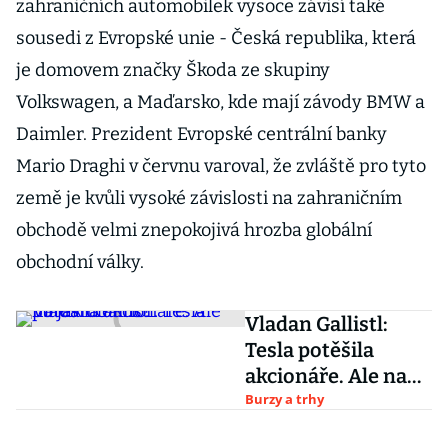
zahraničních automobilek vysoce závisí také
sousedi z Evropské unie - Česká republika, která
je domovem značky Škoda ze skupiny
Volkswagen, a Maďarsko, kde mají závody BMW a
Daimler. Prezident Evropské centrální banky
Mario Draghi v červnu varoval, že zvláště pro tyto
země je kvůli vysoké závislosti na zahraničním
obchodě velmi znepokojivá hrozba globální
obchodní války.
Vladan Gallistl:
Tesla potěšila
akcionáře. Ale na
jak dlouho?
Burzy a trhy