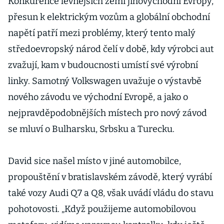
Konkurence levnějších zemí jihovýchodní Evropy,
přesun k elektrickým vozům a globální obchodní
napětí patří mezi problémy, který tento malý
středoevropský národ čelí v době, kdy výrobci aut
zvažují, kam v budoucnosti umístí své výrobní
linky. Samotný Volkswagen uvažuje o výstavbě
nového závodu ve východní Evropě, a jako o
nejpravděpodobnějších místech pro nový závod
se mluví o Bulharsku, Srbsku a Turecku.
David sice našel místo v jiné automobilce,
propouštění v bratislavském závodě, který vyrábí
také vozy Audi Q7 a Q8, však uvádí vládu do stavu
pohotovosti. „Když použijeme automobilovou