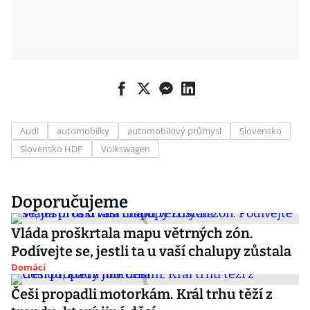
Audi
automobilky
automobilový průmysl
Slovensko
Slovensko HDP
Volkswagen
Doporučujeme
Vláda proškrtala mapu větrných zón.
Podívejte se, jestli ta u vaší chalupy zůstala
Domácí
Češi propadli motorkám. Král trhu těží z