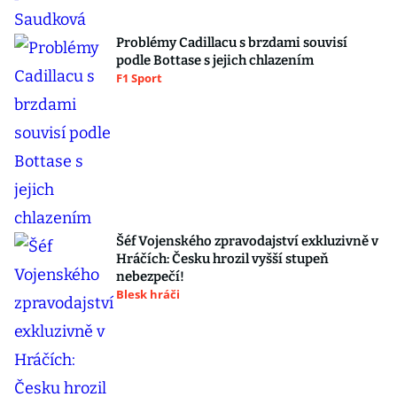
Problémy Cadillacu s brzdami souvisí
podle Bottase s jejich chlazením
F1 Sport
Šéf Vojenského zpravodajství exkluzivně v
Hráčích: Česku hrozil vyšší stupeň
nebezpečí!
Blesk hráči