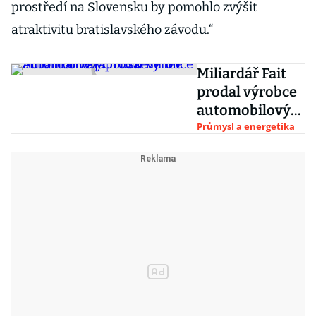
prostředí na Slovensku by pomohlo zvýšit
atraktivitu bratislavského závodu.“
Miliardář Fait
prodal výrobce
automobilovýc
h dílů Benet
Průmysl a energetika
Automotive
japonské firmě