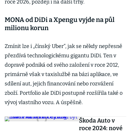
roce 2026, později i na další trhy.
MONA od DiDi a Xpengu vyjde na půl
milionu korun
Zmínit lze i „čínský Uber“, jak se někdy nepřesně
přezdívá technologickému gigantu DiDi. Ten v
dopravě podniká od svého založení v roce 2012,
primárně však v taxislužbě na bázi aplikace, ve
sdílení aut, jejich financování nebo rozvážení
zboží. Portfolio ale DiDi postupně rozšířila také o
vývoj vlastního vozu. A úspěšně.
Škoda Auto v
roce 2024: nové