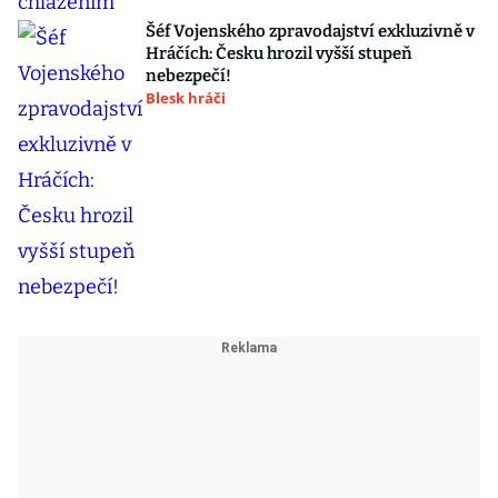
Šéf Vojenského zpravodajství exkluzivně v
Hráčích: Česku hrozil vyšší stupeň
nebezpečí!
Blesk hráči