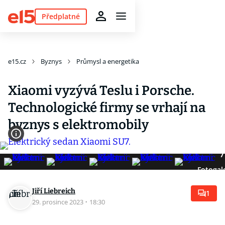
Předplatné
e15.cz
Byznys
Průmysl a energetika
Xiaomi vyzývá Teslu i Porsche.
Technologické firmy se vrhají na
byznys s elektromobily
7
Fotogal
Jiří Liebreich
1
29. prosince 2023
·
18:30