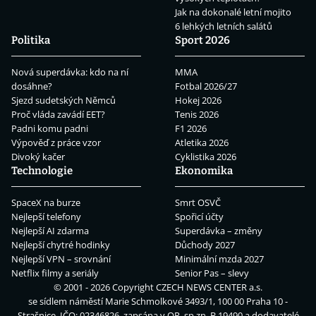
Jak na dokonalé letní mojito
6 lehkých letních salátů
Politika
Sport 2026
Nová superdávka: kdo na ní
MMA
dosáhne?
Fotbal 2026/27
Sjezd sudetských Němců
Hokej 2026
Proč vláda zavádí EET?
Tenis 2026
Padni komu padni
F1 2026
Výpověď z práce vzor
Atletika 2026
Divoký kačer
Cyklistika 2026
Technologie
Ekonomika
SpaceX na burze
Smrt OSVČ
Nejlepší telefony
Spořicí účty
Nejlepší AI zdarma
Superdávka – změny
Nejlepší chytré hodinky
Důchody 2027
Nejlepší VPN – srovnání
Minimální mzda 2027
Netflix filmy a seriály
Senior Pas – slevy
© 2001 - 2026 Copyright
CZECH NEWS CENTER a.s.
se sídlem náměstí Marie Schmolkové 3493/1, 100 00 Praha 10 -
Strašnice, IČO: 02346826, zapsána v OR, sp.zn. B 19490 a dodavatelé