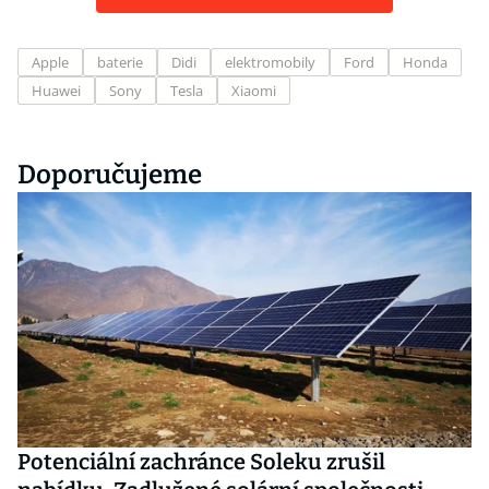
Apple
baterie
Didi
elektromobily
Ford
Honda
Huawei
Sony
Tesla
Xiaomi
Doporučujeme
Potenciální zachránce Soleku zrušil