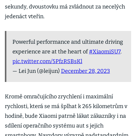
sekundy, dvoustovku má zvládnout za necelých
jedenáct vteřin.
Powerful performance and ultimate driving
experience are at the heart of
#XiaomiSU7
.
pic.twitter.com/5PfzRSBsKl
— Lei Jun (@leijun)
December 28, 2023
Kromě omračujícího zrychlení i maximální
rychlosti, která se má šplhat k 265 kilometrům v
hodině, bude Xiaomi patrně lákat zákazníky i na
sdílení operačního systému aut s jejich
smartphony. Navzdory výrazně nadstandardním