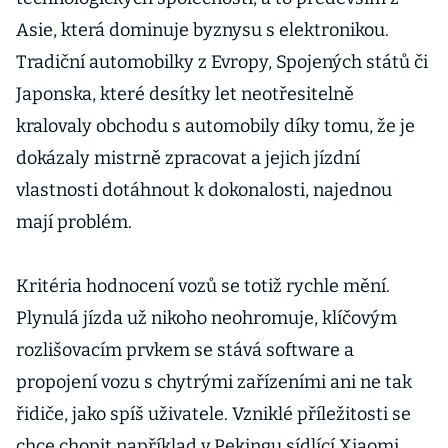
Asie, která dominuje byznysu s elektronikou.
Tradiční automobilky z Evropy, Spojených států či
Japonska, které desítky let neotřesitelně
kralovaly obchodu s automobily díky tomu, že je
dokázaly mistrně zpracovat a jejich jízdní
vlastnosti dotáhnout k dokonalosti, najednou
mají problém.
Kritéria hodnocení vozů se totiž rychle mění.
Plynulá jízda už nikoho neohromuje, klíčovým
rozlišovacím prvkem se stává software a
propojení vozu s chytrými zařízeními ani ne tak
řidiče, jako spíš uživatele. Vzniklé příležitosti se
chce chopit například v Pekingu sídlící Xiaomi,