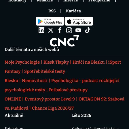
Kontakty
Redakce
Inzerce
Předplatné
RSS
Kariéra
Další témata z našich webů
Moje Psychologie
Blesk Tlapky
Hráči na Blesku
iSport
Fantasy
Spotřebitelské testy
Blesku
Nemovitosti
Psychologika - podcast rozbíjející
psychologické mýty
Fotbalové přestupy
ONLINE
Eventový prostor Level 9
OKTAGON 92: Szabová
vs. Pudilová
Chance Liga 2026/27
Aktuálně
Léto 2026
Epicentrum
Karlovarský filmový festival