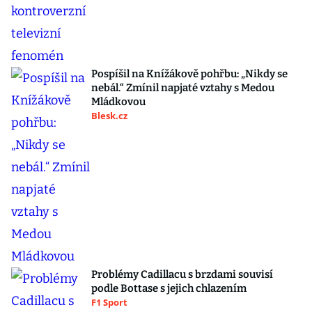
Pospíšil na Knížákově pohřbu: „Nikdy se
nebál.“ Zmínil napjaté vztahy s Medou
Mládkovou
Blesk.cz
Problémy Cadillacu s brzdami souvisí
podle Bottase s jejich chlazením
F1 Sport