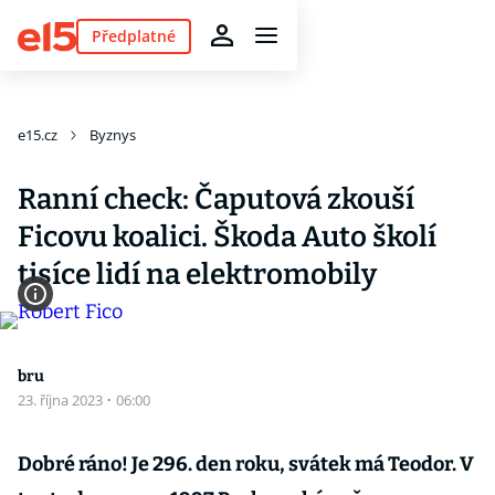
Předplatné
e15.cz
Byznys
Ranní check: Čaputová zkouší
Ficovu koalici. Škoda Auto školí
tisíce lidí na elektromobily
bru
23. října 2023
·
06:00
Dobré ráno! Je 296. den roku, svátek má Teodor. V