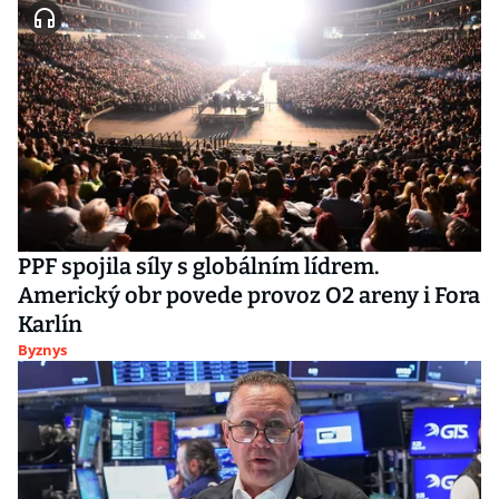
PPF spojila síly s globálním lídrem.
Americký obr povede provoz O2 areny i Fora
Karlín
Byznys