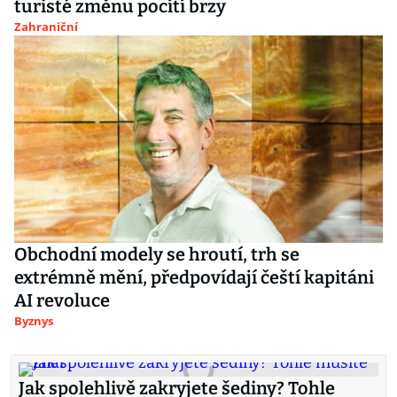
turisté změnu pocítí brzy
Zahraniční
Obchodní modely se hroutí, trh se
extrémně mění, předpovídají čeští kapitáni
AI revoluce
Byznys
Jak spolehlivě zakryjete šediny? Tohle