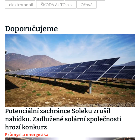
elektromobil
ŠKODA AUTO a.s.
Očová
Doporučujeme
Potenciální zachránce Soleku zrušil
nabídku. Zadlužené solární společnosti
hrozí konkurz
Průmysl a energetika