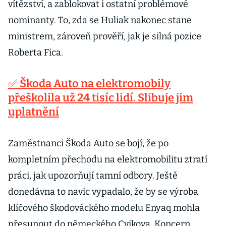
vítězství, a zablokovat i ostatní problémové
nominanty. To, zda se Huliak nakonec stane
ministrem, zároveň prověří, jak je silná pozice
Roberta Fica.
✅ Škoda Auto na elektromobily
přeškolila už 24 tisíc lidí. Slibuje jim
uplatnění
Zaměstnanci Škoda Auto se bojí, že po
kompletním přechodu na elektromobilitu ztratí
práci, jak upozorňují tamní odbory. Ještě
donedávna to navíc vypadalo, že by se výroba
klíčového škodováckého modelu Enyaq mohla
přesunout do německého Cvikova. Koncern