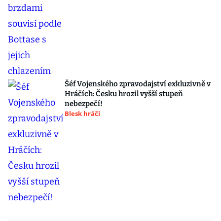
Šéf Vojenského zpravodajství exkluzivně v
Hráčích: Česku hrozil vyšší stupeň
nebezpečí!
Blesk hráči