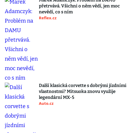
Marek Adamczyk: Problém na DAMU
přetrvává. Všichni o něm vědí, jen moc
nevědí, co s ním
Reflex.cz
Další klasická corvette s dobrými jízdními
vlastnostmi? Mitsuoka znovu využije
legendární MX-5
Auto.cz