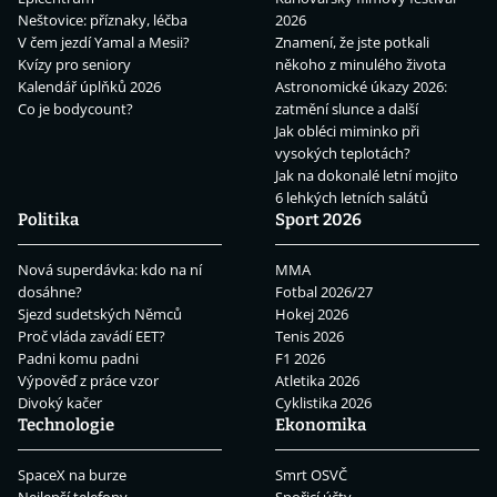
Neštovice: příznaky, léčba
2026
V čem jezdí Yamal a Mesii?
Znamení, že jste potkali
Kvízy pro seniory
někoho z minulého života
Kalendář úplňků 2026
Astronomické úkazy 2026:
Co je bodycount?
zatmění slunce a další
Jak obléci miminko při
vysokých teplotách?
Jak na dokonalé letní mojito
6 lehkých letních salátů
Politika
Sport 2026
Nová superdávka: kdo na ní
MMA
dosáhne?
Fotbal 2026/27
Sjezd sudetských Němců
Hokej 2026
Proč vláda zavádí EET?
Tenis 2026
Padni komu padni
F1 2026
Výpověď z práce vzor
Atletika 2026
Divoký kačer
Cyklistika 2026
Technologie
Ekonomika
SpaceX na burze
Smrt OSVČ