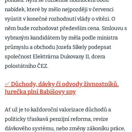
pondělí. Nyní se rozběhne hodnocení obou
nabídek, které by mělo nejpozději v červenci
vyústit v konečné rozhodnutí vlády o vítězi. O
něm bude rozhodovat především cena. Smlouvu s
vybraným kandidátem by měla podle ministra
průmyslu a obchodu Jozefa Síkely podepsat
společnost Elektrárna Dukovany II, dcera
polostátního ČEZ.
✅ Důchody, dávky či odvody živnostníků.
Jurečka plní Babišovy sny
Ať už je to každoroční valorizace důchodů a
politicky třaskavá penzijní reforma, revize
dávkového systému, nebo změny zákoníku práce,