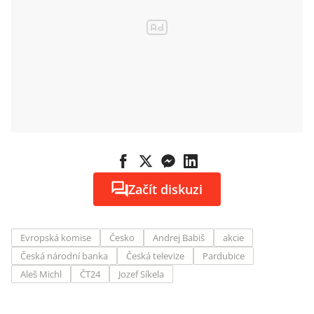
Začít diskuzi
Evropská komise
Česko
Andrej Babiš
akcie
Česká národní banka
Česká televize
Pardubice
Aleš Michl
ČT24
Jozef Síkela