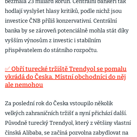
bezmála 23 miliard korun. Centrální bankéři tak
hodlají vyslyšet hlasy kritiků, podle nichž jsou
investice ČNB příliš konzervativní. Centrální
banka by se zároveň potenciálně mohla stát díky
vyšším výnosům z investic i stabilním
přispěvatelem do státního rozpočtu.
✅ Obří turecké tržiště Trendyol se pomalu
vkrádá do Česka. Místní obchodníci do něj
ale nemohou
Za poslední rok do Česka vstoupilo několik
velkých zahraničních tržišť a nyní přichází další.
Původně turecký Trendyol, který z většiny vlastní
čínská Alibaba, se začíná pozvolna zabydlovat na