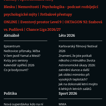
Blesku
Nemovitosti
Psychologika - podcast rozbíjející
psychologické mýty
Fotbalové přestupy
ONLINE
Eventový prostor Level 9
OKTAGON 92: Szabová
vs. Pudilová
Chance Liga 2026/27
Aktuálně
Léto 2026
Epicentrum
Karlovarský filmový festival
Neštovice: příznaky, léčba
2026
V čem jezdí Yamal a Mesii?
Znamení, že jste potkali
Kvízy pro seniory
někoho z minulého života
Kalendář úplňků 2026
Astronomické úkazy 2026:
Co je bodycount?
zatmění slunce a další
Jak obléci miminko při
vysokých teplotách?
Jak na dokonalé letní mojito
6 lehkých letních salátů
Politika
Sport 2026
Nová superdávka: kdo na ní
MMA