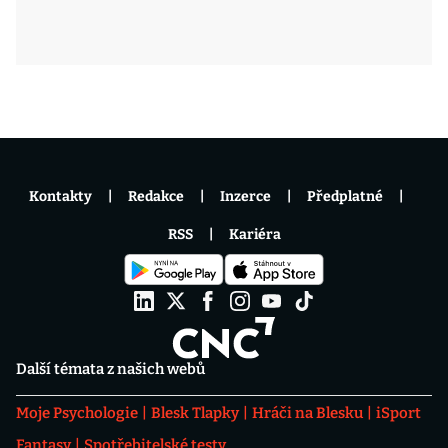
Kontakty
Redakce
Inzerce
Předplatné
RSS
Kariéra
Další témata z našich webů
Moje Psychologie
Blesk Tlapky
Hráči na Blesku
iSport
Fantasy
Spotřebitelské testy