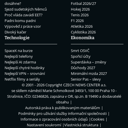
dosáhne?
Fotbal 2026/27
Sjezd sudetských Němců
Hokej 2026
Proč vláda zavádí EET?
Tenis 2026
Padni komu padni
F1 2026
Výpověď z práce vzor
Atletika 2026
Divoký kačer
Cyklistika 2026
Technologie
Ekonomika
SpaceX na burze
Smrt OSVČ
Nejlepší telefony
Spořicí účty
Nejlepší AI zdarma
Superdávka – změny
Nejlepší chytré hodinky
Důchody 2027
Nejlepší VPN – srovnání
Minimální mzda 2027
Netflix filmy a seriály
Senior Pas – slevy
© 2001 - 2026 Copyright
CZECH NEWS CENTER a.s.
se sídlem náměstí Marie Schmolkové 3493/1, 100 00 Praha 10 -
Strašnice, IČO: 02346826, zapsána v OR, sp.zn. B 19490 a dodavatelé
obsahu
Autorská práva k publikovaným materiálům
Podmínky pro užívání služby informační společnosti
Informace o zpracování osobních údajů
Cookies
Nastavení soukromí
Vlastnická struktura