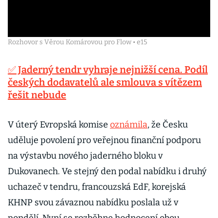
Rozhovor s Věrou Komárovou pro Flow • e15
✅ Jaderný tendr vyhraje nejnižší cena. Podíl
českých dodavatelů ale smlouva s vítězem
řešit nebude
V úterý Evropská komise
oznámila
, že Česku
uděluje povolení pro veřejnou finanční podporu
na výstavbu nového jaderného bloku v
Dukovanech. Ve stejný den podal nabídku i druhý
uchazeč v tendru, francouzská EdF, korejská
KHNP svou závaznou nabídku poslala už v