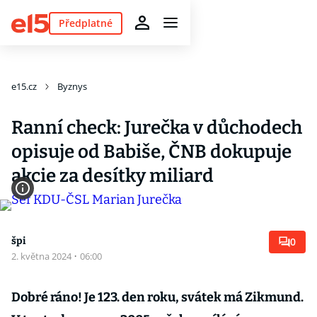
Předplatné
e15.cz
Byznys
Ranní check: Jurečka v důchodech
opisuje od Babiše, ČNB dokupuje
akcie za desítky miliard
špi
0
2. května 2024
·
06:00
Dobré ráno! Je 123. den roku, svátek má Zikmund.