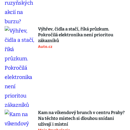
Výhřev, čidla a stačí, říká průzkum.
Pokročilá elektronika není prioritou
zákazníků
Auto.cz
Kam na víkendový brunch v centru Prahy?
Na těchto místech si dlouhou snídani
užívají i místní