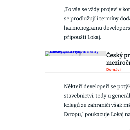
„To vše se vždy projeví v 
se prodlužují i termíny do
harmonogramu developersk
připouští Lokaj.
Český pr
meziročn
Domácí
Někteří developeři se potýk
stavebnictví, tedy u generá
kolegů ze zahraničí však m
Evropu,“ poukazuje Lokaj na