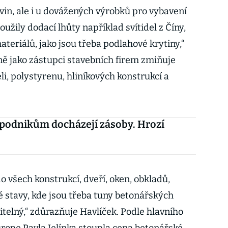
vin, ale i u dovážených výrobků pro vybavení
oužily dodací lhůty například svítidel z Číny,
teriálů, jako jsou třeba podlahové krytiny,“
ně jako zástupci stavebních firem zmiňuje
li, polystyrenu, hliníkových konstrukcí a
podnikům docházejí zásoby. Hrozí
do všech konstrukcí, dveří, oken, obkladů,
 stavy, kde jsou třeba tuny betonářských
itelný,“ zdůrazňuje Havlíček. Podle hlavního