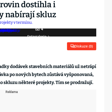
rovin dostihla i
y nabírají skluz
4
Fotogalerie
Diskuze (
0
)
adky dodávek stavebních materiálů už netrápí
távka po nových bytech zůstává vyšponovaná,
o skluzu některé projekty. Tím se prodražují.