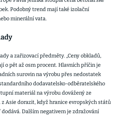
urope Pavla Jelínka stoupla cena betonářské
ek. Podobný trend mají také izolační
nebo minerální vata.
lady
lady a zařizovací předměty. „Ceny obkladů,
jí o pět až osm procent. Hlavních příčin je
kladních surovin na výrobu přes nedostatek
 standardního dodavatelsko-odběratelského
Vstupní materiál na výrobu dovážený ze
 z Asie dorazit, když hranice evropských států
,“ dodává. Dalším negativem je zdražování