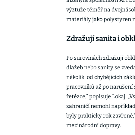
inženýra společnosti AFI E
výztuže téměř na dvojnásob
materiály jako polystyren 
Zdražují sanita i obk
Po surovinách zdražují obk
dlažeb nebo sanity se zveda
několik: od chybějících zá
pracovníků až po narušení
řetězce,“ popisuje Lokaj. „
zahraničí nemohl například
byly prakticky rok zavřené
mezinárodní dopravy.