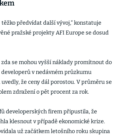
íkem
e těžko předvídat další vývoj,“ konstatuje
avěné pražské projekty AFI Europe se dosud
, zda se mohou vyšší náklady promítnout do
iny developerů v nedávném průzkumu
uvedly, že ceny dál porostou. V průměru se
olem zdražení o pět procent za rok.
fů developerských firem připustila, že
la klesnout v případě ekonomické krize.
vídala už začátkem letošního roku skupina