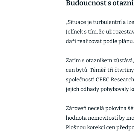
Budoucnost s otazn
„Situace je turbulentní a lz
Jelínek s tím, že už rozest
daří realizovat podle plánu.
Zatím s otazníkem zůstává
cen bytů. Téměř tři čtvrt
společnosti CEEC Research 
jejich odhady pohybovaly k
Zároveň necelá polovina šé
hodnota nemovitostí by moh
Plošnou korekci cen předpo