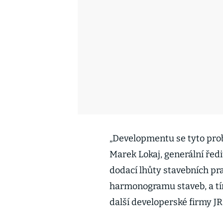
„Developmentu se tyto probl
Marek Lokaj, generální ředi
dodací lhůty stavebních pr
harmonogramu staveb, a tím 
další developerské firmy J