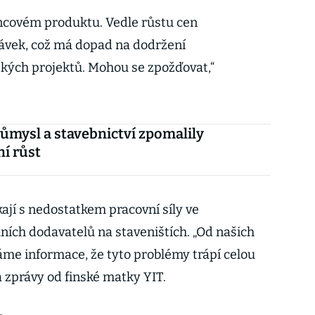
koncovém produktu. Vedle růstu cen
dávek, což má dopad na dodržení
ých projektů. Mohou se zpožďovat,“
ůmysl a stavebnictví zpomalily
í růst
ají s nedostatkem pracovní síly ve
lních dodavatelů na staveništích. „Od našich
áme informace, že tyto problémy trápí celou
 zprávy od finské matky YIT.