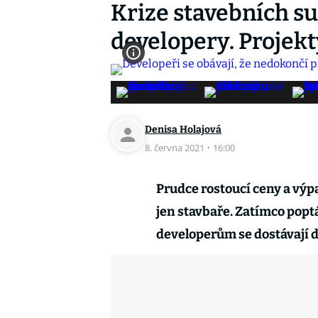
Krize stavebních su
developery. Projekt
Denisa Holajová
8. června 2021
·
16:00
Prudce rostoucí ceny a výp
jen stavbaře. Zatímco pop
developerům se dostávají d