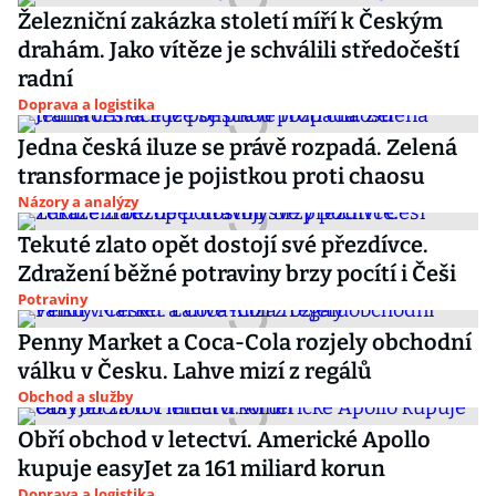
Železniční zakázka století míří k Českým
drahám. Jako vítěze je schválili středočeští
radní
Doprava a logistika
Jedna česká iluze se právě rozpadá. Zelená
transformace je pojistkou proti chaosu
Názory a analýzy
Tekuté zlato opět dostojí své přezdívce.
Zdražení běžné potraviny brzy pocítí i Češi
Potraviny
Penny Market a Coca-Cola rozjely obchodní
válku v Česku. Lahve mizí z regálů
Obchod a služby
Obří obchod v letectví. Americké Apollo
kupuje easyJet za 161 miliard korun
Doprava a logistika