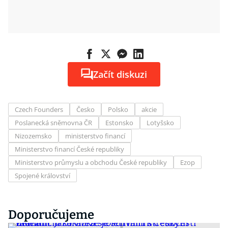
Začít diskuzi
Czech Founders
Česko
Polsko
akcie
Poslanecká sněmovna ČR
Estonsko
Lotyšsko
Nizozemsko
ministerstvo financí
Ministerstvo financí České republiky
Ministerstvo průmyslu a obchodu České republiky
Ezop
Spojené království
Doporučujeme