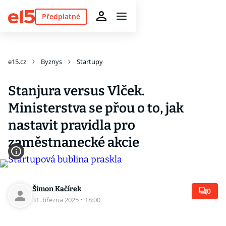
Předplatné
e15.cz
Byznys
Startupy
Stanjura versus Vlček.
Ministerstva se přou o to, jak
nastavit pravidla pro
zaměstnanecké akcie
Šimon Kačírek
0
31. března 2025
·
18:00