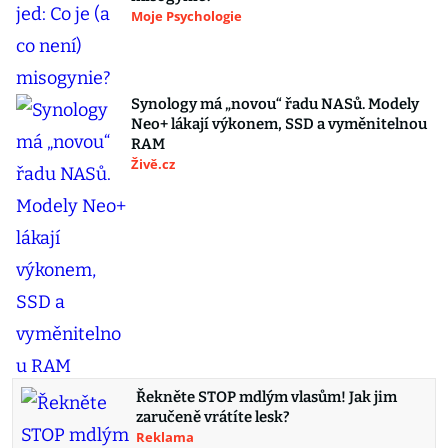
Moje Psychologie
Synology má „novou“ řadu NASů. Modely
Neo+ lákají výkonem, SSD a vyměnitelnou
RAM
Živě.cz
Řekněte STOP mdlým vlasům! Jak jim
zaručeně vrátíte lesk?
Reklama