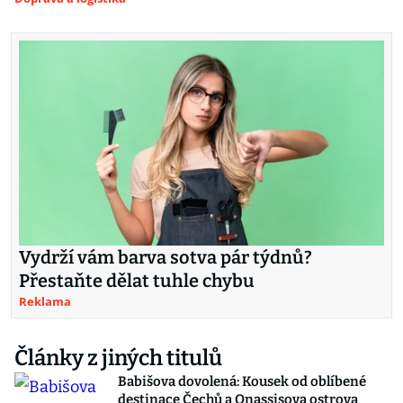
Vydrží vám barva sotva pár týdnů?
Přestaňte dělat tuhle chybu
Reklama
Články z jiných titulů
Babišova dovolená: Kousek od oblíbené
destinace Čechů a Onassisova ostrova