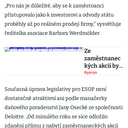
„Pro nás je důležité, aby se k zaměstnanci
přistupovalo jako k investorovi a odvody státu
proběhly až po reálném prodeji firmy,“ vysvětluje
ředitelka asociace Barbora Werdmölder.
Ze
zaměstnanec
kých akcií by
se neměly
Byznys
platit odvody,
říká Štěpán
Současná úprava legislativy pro ESOP není
Hofman
dostatečně atraktivní ani podle manažerky
z ministerstva
daňového poradenství Jany Osecké ze společnosti
průmyslu
Deloitte. „Od minulého roku se sice odložilo
zdanění příjmu z nabytí zaměstnaneckých akcií