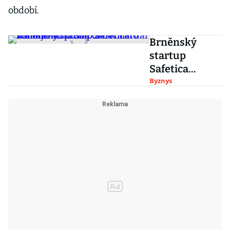
období.
Brněnský
startup
Safetica
stěhuje sídlo
Byznys
do USA.
Miliardář
Tomek mu
poslal dalších
sto milionů