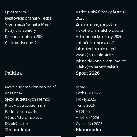
Epicentrum
Karlovarský filmový festival
Neštovice: příznaky, léčba
2026
V čem jezdí Yamal a Mesii?
Znamení, že jste potkali
Kvízy pro seniory
někoho z minulého života
Kalendář úplňků 2026
Astronomické úkazy 2026:
Co je bodycount?
zatmění slunce a další
Jak obléci miminko při
vysokých teplotách?
Jak na dokonalé letní mojito
6 lehkých letních salátů
Politika
Sport 2026
Nová superdávka: kdo na ní
MMA
dosáhne?
Fotbal 2026/27
Sjezd sudetských Němců
Hokej 2026
Proč vláda zavádí EET?
Tenis 2026
Padni komu padni
F1 2026
Výpověď z práce vzor
Atletika 2026
Divoký kačer
Cyklistika 2026
Technologie
Ekonomika