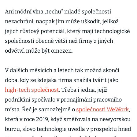
prudce padají.
S nimi i
Ani módní vlna „techu“ mladé společnosti
portfolio
nezachrání, naopak jim může uškodit, jelikož
Cathie
jejich růstový potenciál, který mají technologické
Woodové
společnosti obecně větší než firmy z jiných
odvětví, může být omezen.
V dalších měsících a letech tak možná skončí
doba, kdy se kdejaká firma snažila tvářit jako
high-tech společnost
. Třeba i jedna, jejíž
podnikání spočívalo v pronajímání pracovního
místa. Řeč je samozřejmě o
společnosti WeWork
,
která v roce 2019, když směřovala na newyorskou
burzu, slovo technologie uvedla v prospektu hned