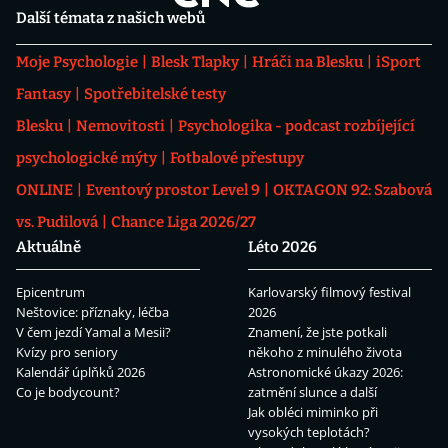
Další témata z našich webů
Moje Psychologie
Blesk Tlapky
Hráči na Blesku
iSport
Fantasy
Spotřebitelské testy
Blesku
Nemovitosti
Psychologika - podcast rozbíjející
psychologické mýty
Fotbalové přestupy
ONLINE
Eventový prostor Level 9
OKTAGON 92: Szabová
vs. Pudilová
Chance Liga 2026/27
Aktuálně
Léto 2026
Epicentrum
Karlovarský filmový festival
Neštovice: příznaky, léčba
2026
V čem jezdí Yamal a Mesii?
Znamení, že jste potkali
Kvízy pro seniory
někoho z minulého života
Kalendář úplňků 2026
Astronomické úkazy 2026:
Co je bodycount?
zatmění slunce a další
Jak obléci miminko při
vysokých teplotách?