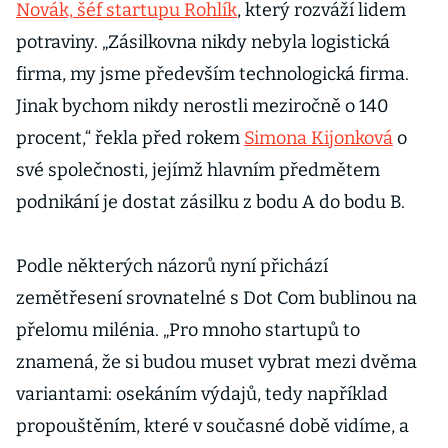
Novák, šéf startupu Rohlík
, který rozváží lidem
potraviny. „Zásilkovna nikdy nebyla logistická
firma, my jsme především technologická firma.
Jinak bychom nikdy nerostli meziročně o 140
procent,“ řekla před rokem
Simona Kijonková
o
své společnosti, jejímž hlavním předmětem
podnikání je dostat zásilku z bodu A do bodu B.
Podle některých názorů nyní přichází
zemětřesení srovnatelné s Dot Com bublinou na
přelomu milénia. „Pro mnoho startupů to
znamená, že si budou muset vybrat mezi dvěma
variantami: osekáním výdajů, tedy například
propouštěním, které v současné době vidíme, a