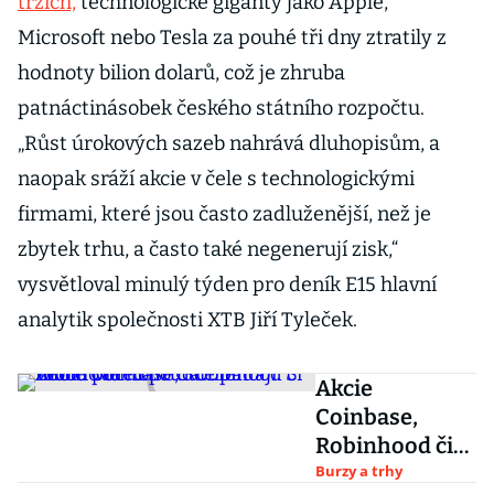
trzích,
technologické giganty jako Apple,
Microsoft nebo Tesla za pouhé tři dny ztratily z
hodnoty bilion dolarů, což je zhruba
patnáctinásobek českého státního rozpočtu.
„Růst úrokových sazeb nahrává dluhopisům, a
naopak sráží akcie v čele s technologickými
firmami, které jsou často zadluženější, než je
zbytek trhu, a často také negenerují zisk,“
vysvětloval minulý týden pro deník E15 hlavní
analytik společnosti XTB Jiří Tyleček.
Akcie
Coinbase,
Robinhood či
Zoom Video
Burzy a trhy