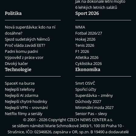
Jak na dokonalé letní mojito
6 lehkých letních salátů
Politika
Sport 2026
Nová superdávka: kdo na ní
MMA
dosáhne?
Fotbal 2026/27
Sjezd sudetských Němců
Hokej 2026
Proč vláda zavádí EET?
Tenis 2026
Padni komu padni
F1 2026
Výpověď z práce vzor
Atletika 2026
Divoký kačer
Cyklistika 2026
Technologie
Ekonomika
SpaceX na burze
Smrt OSVČ
Nejlepší telefony
Spořicí účty
Nejlepší AI zdarma
Superdávka – změny
Nejlepší chytré hodinky
Důchody 2027
Nejlepší VPN – srovnání
Minimální mzda 2027
Netflix filmy a seriály
Senior Pas – slevy
© 2001 - 2026 Copyright
CZECH NEWS CENTER a.s.
se sídlem náměstí Marie Schmolkové 3493/1, 100 00 Praha 10 -
Strašnice, IČO: 02346826, zapsána v OR, sp.zn. B 19490 a dodavatelé