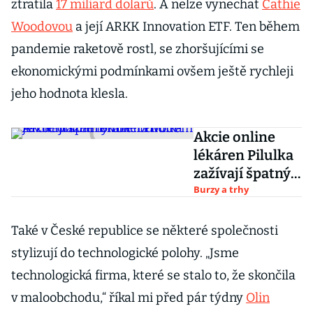
ztratila
17 miliard dolarů
. A nelze vynechat
Cathie
Woodovou
a její ARKK Innovation ETF. Ten během
pandemie raketově rostl, se zhoršujícími se
ekonomickými podmínkami ovšem ještě rychleji
jeho hodnota klesla.
Akcie online
lékáren Pilulka
zažívají špatný
rok. Důvodem
Burzy a trhy
je i ochlazení
online trhu
Také v České republice se některé společnosti
stylizují do technologické polohy. „Jsme
technologická firma, které se stalo to, že skončila
v maloobchodu,“ říkal mi před pár týdny
Olin