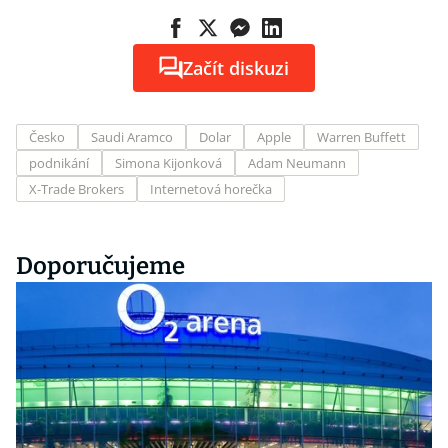
Začít diskuzi
Česko
Saudi Aramco
Dolar
Apple
Warren Buffett
podnikání
Simona Kijonková
Adam Neumann
X-Trade Brokers
Internetová horečka
Doporučujeme