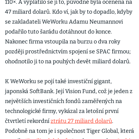
110×. A vyplatilo se jí to, původně byla oceněna na
47 miliard dolarů. Kdo ví, jak by to dopadlo, kdyby
se zakladateli WeWorku Adamu Neumannovi
podařilo tuto šarádu dotáhnout do konce.
Nakonec firma vstoupila na burzu o dva roky
později prostřednictvím spojení se SPAC firmou;
ohodnotilo ji to na pouhých devět miliard dolarů.
K WeWorku se pojí také investiční gigant,
japonská SoftBank. Její Vision Fund, což je jeden z
největších investičních fondů zaměřených na
technologické firmy, vykázal za letošní první
čtvrtletí rekordní
ztrátu 27 miliard dolarů
.
Podobně na tom je i společnost Tiger Global, která