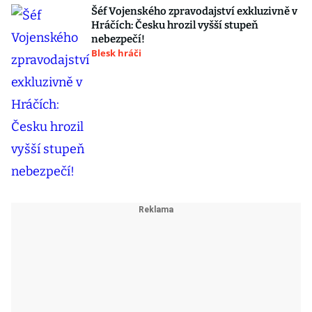
Šéf Vojenského zpravodajství exkluzivně v
Hráčích: Česku hrozil vyšší stupeň
nebezpečí!
Blesk hráči