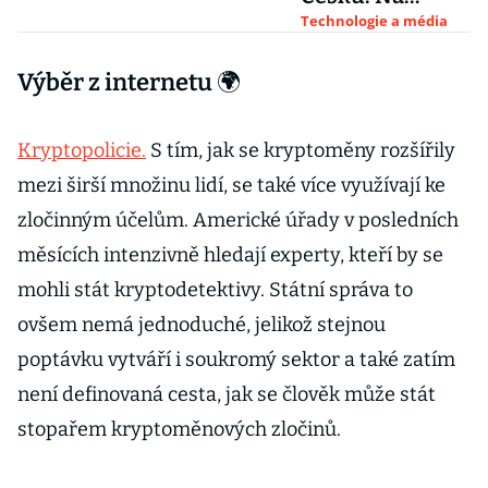
čínské kamery
Technologie a média
chtějí USA
Výběr z internetu 🌍
uvalit sankce
Kryptopolicie.
S tím, jak se kryptoměny rozšířily
mezi širší množinu lidí, se také více využívají ke
zločinným účelům. Americké úřady v posledních
měsících intenzivně hledají experty, kteří by se
mohli stát kryptodetektivy. Státní správa to
ovšem nemá jednoduché, jelikož stejnou
poptávku vytváří i soukromý sektor a také zatím
není definovaná cesta, jak se člověk může stát
stopařem kryptoměnových zločinů.