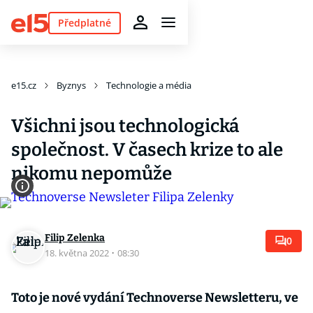
Předplatné
e15.cz
Byznys
Technologie a média
Všichni jsou technologická
společnost. V časech krize to ale
nikomu nepomůže
Filip Zelenka
0
18. května 2022
·
08:30
Toto je nové vydání Technoverse Newsletteru, ve