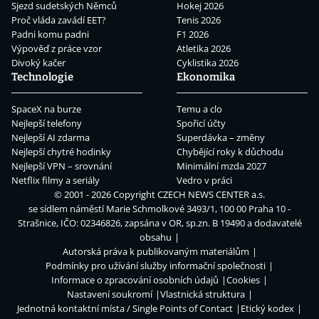
Sjezd sudetských Němců
Hokej 2026
Proč vláda zavádí EET?
Tenis 2026
Padni komu padni
F1 2026
Výpověď z práce vzor
Atletika 2026
Divoký kačer
Cyklistika 2026
Technologie
Ekonomika
SpaceX na burze
Temu a clo
Nejlepší telefony
Spořicí účty
Nejlepší AI zdarma
Superdávka – změny
Nejlepší chytré hodinky
Chybějící roky k důchodu
Nejlepší VPN – srovnání
Minimální mzda 2027
Netflix filmy a seriály
Vedro v práci
© 2001 - 2026 Copyright
CZECH NEWS CENTER a.s.
se sídlem náměstí Marie Schmolkové 3493/1, 100 00 Praha 10 -
Strašnice, IČO: 02346826, zapsána v OR, sp.zn. B 19490 a dodavatelé
obsahu
Autorská práva k publikovaným materiálům
Podmínky pro užívání služby informační společnosti
Informace o zpracování osobních údajů
Cookies
Nastavení soukromí
Vlastnická struktura
Jednotná kontaktní místa / Single Points of Contact
Etický kodex