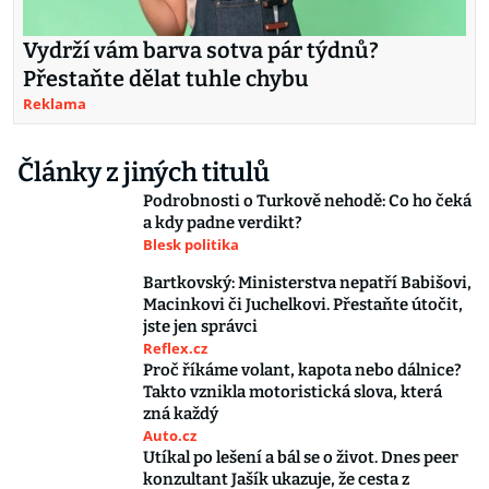
Vydrží vám barva sotva pár týdnů?
Přestaňte dělat tuhle chybu
Reklama
Články z jiných titulů
Podrobnosti o Turkově nehodě: Co ho čeká
a kdy padne verdikt?
Blesk politika
Bartkovský: Ministerstva nepatří Babišovi,
Macinkovi či Juchelkovi. Přestaňte útočit,
jste jen správci
Reflex.cz
Proč říkáme volant, kapota nebo dálnice?
Takto vznikla motoristická slova, která
zná každý
Auto.cz
Utíkal po lešení a bál se o život. Dnes peer
konzultant Jašík ukazuje, že cesta z