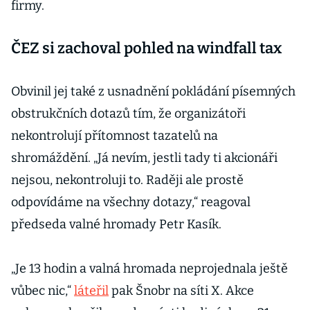
firmy.
ČEZ si zachoval pohled na windfall tax
Obvinil jej také z usnadnění pokládání písemných
obstrukčních dotazů tím, že organizátoři
nekontrolují přítomnost tazatelů na
shromáždění. „Já nevím, jestli tady ti akcionáři
nejsou, nekontroluji to. Raději ale prostě
odpovídáme na všechny dotazy,“ reagoval
předseda valné hromady Petr Kasík.
„Je 13 hodin a valná hromada neprojednala ještě
vůbec nic,“
láteřil
pak Šnobr na síti X. Akce