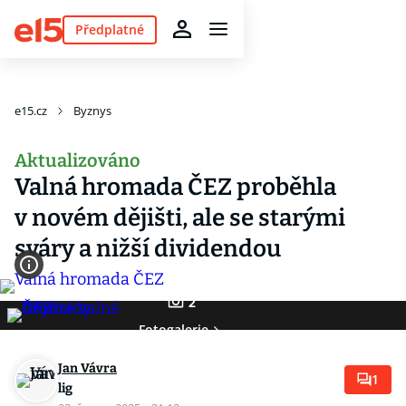
Předplatné
e15.cz
Byznys
Aktualizováno
Valná hromada ČEZ proběhla
v novém dějišti, ale se starými
sváry a nižší dividendou
2
Fotogalerie
Jan Vávra
1
lig