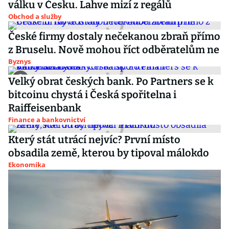
válku v Česku. Lahve mizí z regálů
Obchod a služby
České firmy dostaly nečekanou zbraň přímo
z Bruselu. Nově mohou říct odběratelům ne
Byznys
Velký obrat českých bank. Po Partners se k
bitcoinu chystá i Česká spořitelna i
Raiffeisenbank
Finance a bankovnictví
Který stát utrácí nejvíc? První místo
obsadila země, kterou by tipoval málokdo
Ekonomika