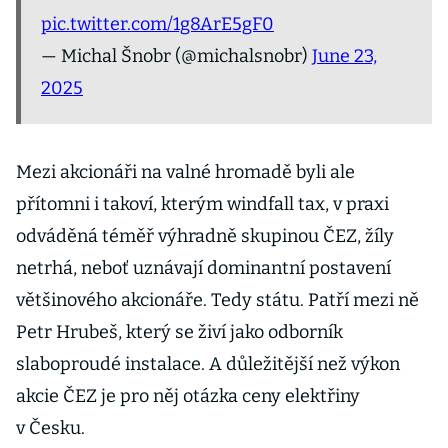
pic.twitter.com/1g8ArE5gF0
— Michal Šnobr (@michalsnobr)
June 23,
2025
Mezi akcionáři na valné hromadě byli ale
přítomni i takoví, kterým windfall tax, v praxi
odváděná téměř výhradně skupinou ČEZ, žíly
netrhá, neboť uznávají dominantní postavení
většinového akcionáře. Tedy státu. Patří mezi ně
Petr Hrubeš, který se živí jako odborník
slaboproudé instalace. A důležitější než výkon
akcie ČEZ je pro něj otázka ceny elektřiny
v Česku.