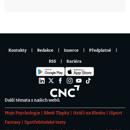
Kontakty
Redakce
Inzerce
Předplatné
RSS
Kariéra
Další témata z našich webů
Moje Psychologie
Blesk Tlapky
Hráči na Blesku
iSport
Fantasy
Spotřebitelské testy