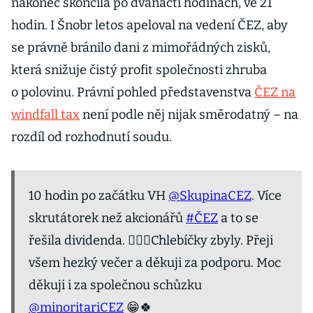
nakonec skončila po dvanácti hodinách, ve 21
hodin. I Šnobr letos apeloval na vedení ČEZ, aby
se právně bránilo dani z mimořádných zisků,
která snižuje čistý profit společnosti zhruba
o polovinu. Právní pohled představenstva
ČEZ na
windfall tax
není podle něj nijak směrodatný – na
rozdíl od rozhodnutí soudu.
10 hodin po začátku VH ⁦
@SkupinaCEZ
⁩. Více
skrutátorek než akcionářů
#ČEZ
a to se
řešila dividenda. 🤷🏼‍♂️Chlebíčky zbyly. Přeji
všem hezký večer a děkuji za podporu. Moc
děkuji i za společnou schůzku
@minoritariCEZ
⁩ 😁🍀