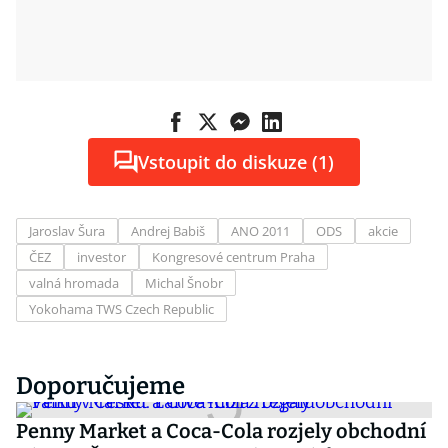
Vstoupit do diskuze (1)
Jaroslav Šura
Andrej Babiš
ANO 2011
ODS
akcie
ČEZ
investor
Kongresové centrum Praha
valná hromada
Michal Šnobr
Yokohama TWS Czech Republic
Doporučujeme
Penny Market a Coca-Cola rozjely obchodní