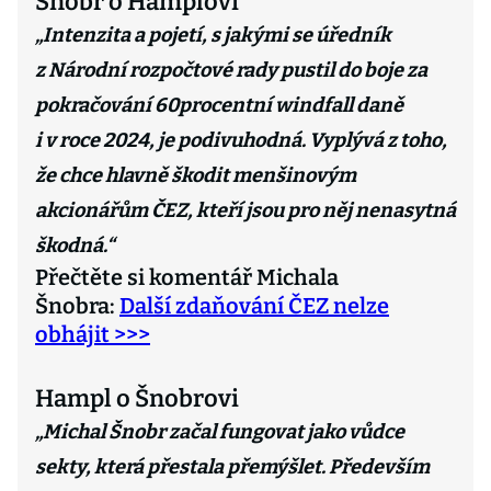
Šnobr o Hamplovi
„Intenzita a pojetí, s jakými se úředník
z Národní rozpočtové rady pustil do boje za
pokračování 60procentní windfall daně
i v roce 2024, je podivuhodná. Vyplývá z toho,
že chce hlavně škodit menšinovým
akcionářům ČEZ, kteří jsou pro něj nenasytná
škodná.“
Přečtěte si komentář Michala
Šnobra:
Další zdaňování ČEZ nelze
obhájit >>>
Hampl o Šnobrovi
„Michal Šnobr začal fungovat jako vůdce
sekty, která přestala přemýšlet. Především