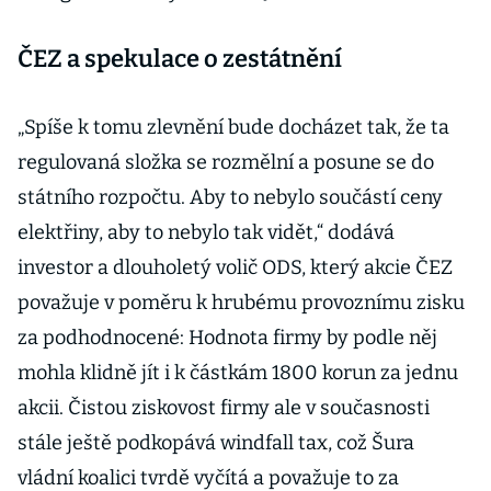
ČEZ a spekulace o zestátnění
„Spíše k tomu zlevnění bude docházet tak, že ta
regulovaná složka se rozmělní a posune se do
státního rozpočtu. Aby to nebylo součástí ceny
elektřiny, aby to nebylo tak vidět,“ dodává
investor a dlouholetý volič ODS, který akcie ČEZ
považuje v poměru k hrubému provoznímu zisku
za podhodnocené: Hodnota firmy by podle něj
mohla klidně jít i k částkám 1800 korun za jednu
akcii. Čistou ziskovost firmy ale v současnosti
stále ještě podkopává windfall tax, což Šura
vládní koalici tvrdě vyčítá a považuje to za