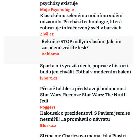
psychózy existuje
Moje Psychologie
Klasickému zelenému nočnímu vidění
odzvonilo. Přichází technologie, která
zobrazuje infračervený svět v barvách
Živě.cz
Řekněte STOP mdlým vlasům! Jak jim
zaručeně vrátíte lesk?
Reklama
Sparta mi vyrazila dech, poprvé v historii
budu jen chválit. Fotbal v moderním balení
iSport.cz
Přesně takhle si představuji budoucnost
Star Wars. Recenze Star Wars: The Ninth
Jedi
Poggers
Kalousek o prezidentovi: S Pavlem jsem se
nesmířil! ...a promluvil o návratu
Blesk.cz
Stříhá mě Charlesova máma, říká Piastri.