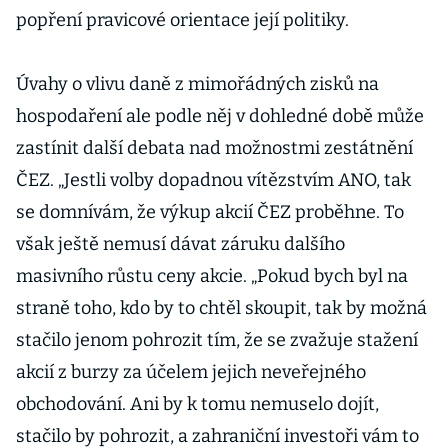
popření pravicové orientace její politiky.
Úvahy o vlivu daně z mimořádných zisků na
hospodaření ale podle něj v dohledné době může
zastínit další debata nad možnostmi zestátnění
ČEZ. „Jestli volby dopadnou vítězstvím ANO, tak
se domnívám, že výkup akcií ČEZ proběhne. To
však ještě nemusí dávat záruku dalšího
masivního růstu ceny akcie. „Pokud bych byl na
straně toho, kdo by to chtěl skoupit, tak by možná
stačilo jenom pohrozit tím, že se zvažuje stažení
akcií z burzy za účelem jejich neveřejného
obchodování. Ani by k tomu nemuselo dojít,
stačilo by pohrozit, a zahraniční investoři vám to