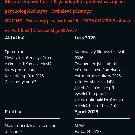
Blesku
Nemovitosti
Psychologika - podcast rozbíjející
psychologické mýty
Fotbalové přestupy
ONLINE
Eventový prostor Level 9
OKTAGON 92: Szabová
vs. Pudilová
Chance Liga 2026/27
Aktuálně
Léto 2026
Epicentrum
Karlovarský filmový festival
Neštovice: příznaky, léčba
2026
V čem jezdí Yamal a Mesii?
Znamení, že jste potkali
Kvízy pro seniory
někoho z minulého života
Kalendář úplňků 2026
Astronomické úkazy 2026:
Co je bodycount?
zatmění slunce a další
Jak obléci miminko při
vysokých teplotách?
Jak na dokonalé letní mojito
6 lehkých letních salátů
Politika
Sport 2026
Nová superdávka: kdo na ní
MMA
dosáhne?
Fotbal 2026/27