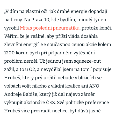
„Vidím na vlastní oči, jak drahé energie dopadají
na firmy. Na Praze 10, kde bydlím, minulý týden
vyrobil
Mitas poslední pneumatiku
, protože končí.
Věřím, že je reálné, aby příští vláda dosáhla
zlevnění energií. Se současnou cenou akcie kolem
1200 korun bych při případném vytěsnění
problém neměl. Už jednou jsem squeeze-out
zažil, a to u O2, a nevydělal jsem na tom,“ popisuje
Hrubeš, který prý určitě nebude v blížících se
volbách volit nikoho z vládní koalice ani ANO
Andreje Babiše, který již dal najevo záměr
vykoupit akcionáře ČEZ. Své politické preference
Hrubeš více prozradit nechce, byť dává jasně