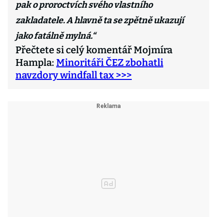
pak o proroctvích svého vlastního
zakladatele. A hlavně ta se zpětně ukazují
jako fatálně mylná.“
Přečtete si celý komentář Mojmíra
Hampla:
Minoritáři ČEZ zbohatli
navzdory windfall tax >>>