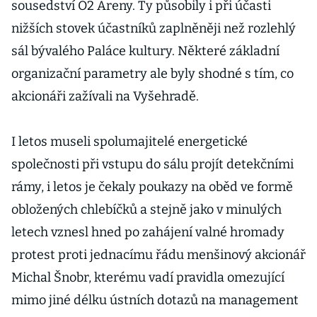
sousedství O2 Areny. Ty působily i při účasti
nižších stovek účastníků zaplněněji než rozlehlý
sál bývalého Paláce kultury. Některé základní
organizační parametry ale byly shodné s tím, co
akcionáři zažívali na Vyšehradě.
I letos museli spolumajitelé energetické
společnosti při vstupu do sálu projít detekčními
rámy, i letos je čekaly poukazy na oběd ve formě
obložených chlebíčků a stejně jako v minulých
letech vznesl hned po zahájení valné hromady
protest proti jednacímu řádu menšinový akcionář
Michal Šnobr, kterému vadí pravidla omezující
mimo jiné délku ústních dotazů na management