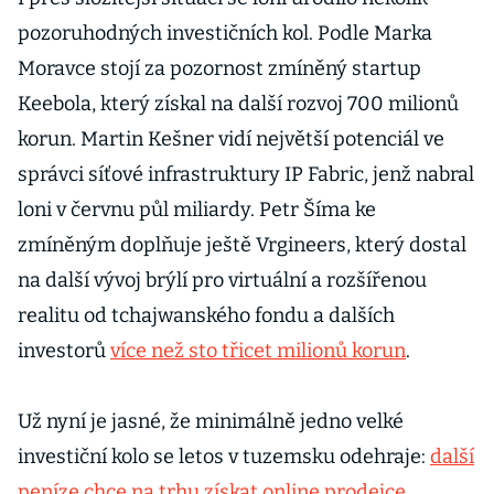
pozoruhodných investičních kol. Podle Marka
Moravce stojí za pozornost zmíněný startup
Keebola, který získal na další rozvoj 700 milionů
korun. Martin Kešner vidí největší potenciál ve
správci síťové infrastruktury IP Fabric, jenž nabral
loni v červnu půl miliardy. Petr Šíma ke
zmíněným doplňuje ještě Vrgineers, který dostal
na další vývoj brýlí pro virtuální a rozšířenou
realitu od tchajwanského fondu a dalších
investorů
více než sto třicet milionů korun
.
Už nyní je jasné, že minimálně jedno velké
investiční kolo se letos v tuzemsku odehraje:
další
peníze chce na trhu získat online prodejce