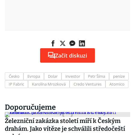
Začít diskuzi
Česko
Evropa
Dolar
investor
Petr Šíma
peníze
IP Fabric
Karolína Mrozková
Credo Ventures
Atomico
Doporučujeme
Železniční zakázka století míří k Českým
drahám. Jako vítěze je schválili středočeští