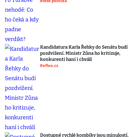
Blesk politika
Kandidatura Karla Řehky do Senátu budí
pozdvižení. Ministr Zůna ho kritizuje,
konkurenti haní i chválí
Reflex.cz
Dostupné rychlé kombíky jsou minulostí.