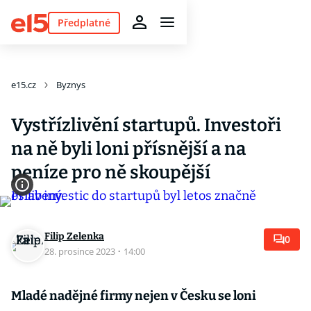
Předplatné
e15.cz
Byznys
Vystřízlivění startupů. Investoři
na ně byli loni přísnější a na
peníze pro ně skoupější
Filip Zelenka
0
28. prosince 2023
·
14:00
Mladé nadějné firmy nejen v Česku se loni