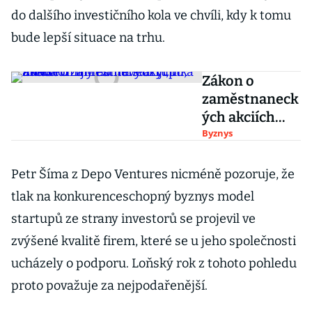
do dalšího investičního kola ve chvíli, kdy k tomu
bude lepší situace na trhu.
Zákon o
zaměstnaneck
ých akciích
míjí realitu
Byznys
startupů,
mladé firmy
Petr Šíma z Depo Ventures nicméně pozoruje, že
ho nevyužijí,
tlak na konkurenceschopný byznys model
říká investor
startupů ze strany investorů se projevil ve
zvýšené kvalitě firem, které se u jeho společnosti
ucházely o podporu. Loňský rok z tohoto pohledu
proto považuje za nejpodařenější.