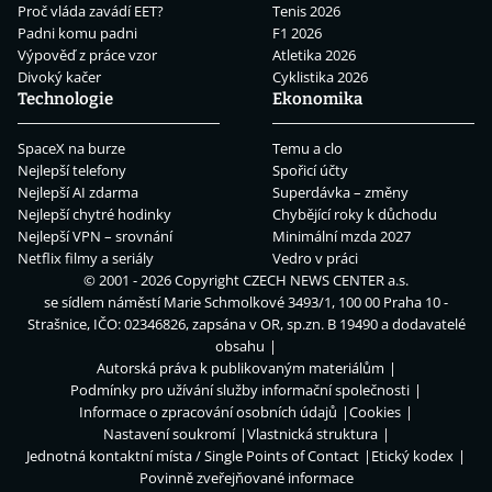
Proč vláda zavádí EET?
Tenis 2026
Padni komu padni
F1 2026
Výpověď z práce vzor
Atletika 2026
Divoký kačer
Cyklistika 2026
Technologie
Ekonomika
SpaceX na burze
Temu a clo
Nejlepší telefony
Spořicí účty
Nejlepší AI zdarma
Superdávka – změny
Nejlepší chytré hodinky
Chybějící roky k důchodu
Nejlepší VPN – srovnání
Minimální mzda 2027
Netflix filmy a seriály
Vedro v práci
© 2001 - 2026 Copyright
CZECH NEWS CENTER a.s.
se sídlem náměstí Marie Schmolkové 3493/1, 100 00 Praha 10 -
Strašnice, IČO: 02346826, zapsána v OR, sp.zn. B 19490 a dodavatelé
obsahu
Autorská práva k publikovaným materiálům
Podmínky pro užívání služby informační společnosti
Informace o zpracování osobních údajů
Cookies
Nastavení soukromí
Vlastnická struktura
Jednotná kontaktní místa / Single Points of Contact
Etický kodex
Povinně zveřejňované informace