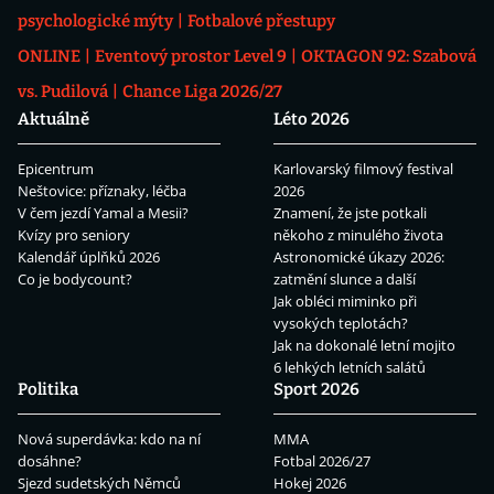
psychologické mýty
Fotbalové přestupy
ONLINE
Eventový prostor Level 9
OKTAGON 92: Szabová
vs. Pudilová
Chance Liga 2026/27
Aktuálně
Léto 2026
Epicentrum
Karlovarský filmový festival
Neštovice: příznaky, léčba
2026
V čem jezdí Yamal a Mesii?
Znamení, že jste potkali
Kvízy pro seniory
někoho z minulého života
Kalendář úplňků 2026
Astronomické úkazy 2026:
Co je bodycount?
zatmění slunce a další
Jak obléci miminko při
vysokých teplotách?
Jak na dokonalé letní mojito
6 lehkých letních salátů
Politika
Sport 2026
Nová superdávka: kdo na ní
MMA
dosáhne?
Fotbal 2026/27
Sjezd sudetských Němců
Hokej 2026