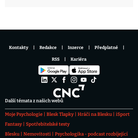
Kontakty
Redakce
Inzerce
Předplatné
RSS
Kariéra
Další témata z našich webů
Moje Psychologie
Blesk Tlapky
Hráči na Blesku
iSport
Fantasy
Spotřebitelské testy
Blesku
Nemovitosti
Psychologika - podcast rozbíjející