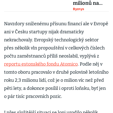
milionů na
investicích.
Byznys
Počtvrté do něj
posílá peníze
Navzdory sníženému přísunu financí ale v Evropě
miliardář
ani v Česku startupy nijak dramaticky
Tomek
nekrachovaly. Evropský technologický sektor
přes několik vln propouštění v celkových číslech
počtu zaměstnanců příliš neoslabil, vyplývá z
reportu estonského fondu Atomico
. Podle něj v
tomto oboru pracovalo v druhé polovině letošního
roku 2,3 milionu lidí, což je o milion víc než před
pěti lety, a dokonce posílil i oproti loňsku, byť jen
o pár tisíc pracovních pozic.
I přes složitější situaci se loni urodilo několik