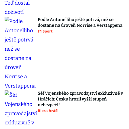
Podle Antonelliho ještě potrvá, než se
dostane na úroveň Norrise a Verstappena
F1 Sport
Šéf Vojenského zpravodajství exkluzivně v
Hráčích: Česku hrozil vyšší stupeň
nebezpečí!
Blesk hráči