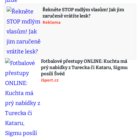
Řekněte STOP mdlým vlasům! Jak jim
zaručeně vrátíte lesk?
Reklama
Fotbalové přestupy ONLINE: Kuchta má
prý nabídky z Turecka či Kataru, Sigmu
posílí Švéd
iSport.cz