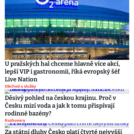
U pražských hal chceme hlavně více akcí,
lepší VIP i gastronomii, říká evropský šéf
Live Nation
Obchod a služby
Děsivý pohled na českou krajinu. Proč v
Česku mizí voda a jak k tomu přispívají
rodinné bazény?
Rozhovory
Za státní dluhy Česko platí čtvrté nejvyšší