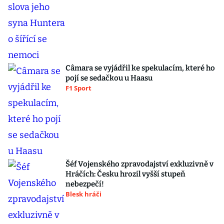
Câmara se vyjádřil ke spekulacím, které ho
pojí se sedačkou u Haasu
F1 Sport
Šéf Vojenského zpravodajství exkluzivně v
Hráčích: Česku hrozil vyšší stupeň
nebezpečí!
Blesk hráči