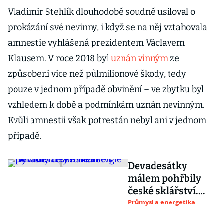
Vladimír Stehlík dlouhodobě soudně usiloval o
prokázání své nevinny, i když se na něj vztahovala
amnestie vyhlášená prezidentem Václavem
Klausem. V roce 2018 byl
uznán vinným
ze
způsobení více než půlmilionové škody, tedy
pouze v jednom případě obvinění – ve zbytku byl
vzhledem k době a podmínkám uznán nevinným.
Kvůli amnestii však potrestán nebyl ani v jednom
případě.
Devadesátky
málem pohřbily
české sklářství.
Nyní ho ničí
Průmysl a energetika
drahé energie