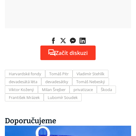
Začít diskuzi
Harvardské fondy
Tomáš Pitr
Vladimír Stehlík
devadesátá léta
devadesátky
Tomáš Nebeský
Viktor Kožený
Milan Šrejber
privatizace
Škoda
František Mrázek
Lubomír Soudek
Doporučujeme