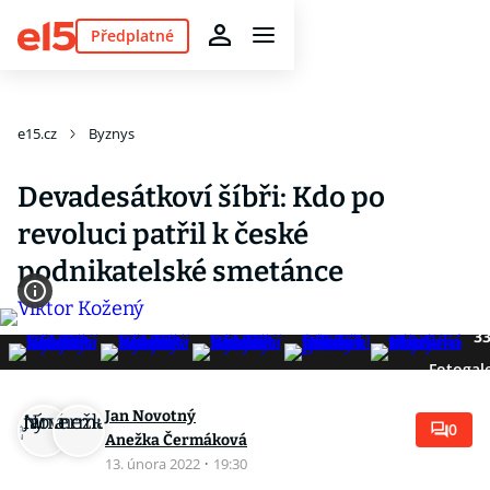
Předplatné
e15.cz
Byznys
Devadesátkoví šíbři: Kdo po
revoluci patřil k české
podnikatelské smetánce
3
Fotogale
Jan Novotný
0
Anežka Čermáková
13. února 2022
·
19:30