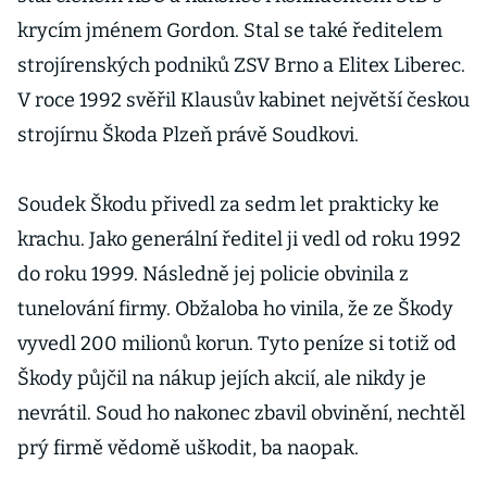
krycím jménem Gordon. Stal se také ředitelem
strojírenských podniků ZSV Brno a Elitex Liberec.
V roce 1992 svěřil Klausův kabinet největší českou
strojírnu Škoda Plzeň právě Soudkovi.
Soudek Škodu přivedl za sedm let prakticky ke
krachu. Jako generální ředitel ji vedl od roku 1992
do roku 1999. Následně jej policie obvinila z
tunelování firmy. Obžaloba ho vinila, že ze Škody
vyvedl 200 milionů korun. Tyto peníze si totiž od
Škody půjčil na nákup jejích akcií, ale nikdy je
nevrátil. Soud ho nakonec zbavil obvinění, nechtěl
prý firmě vědomě uškodit, ba naopak.