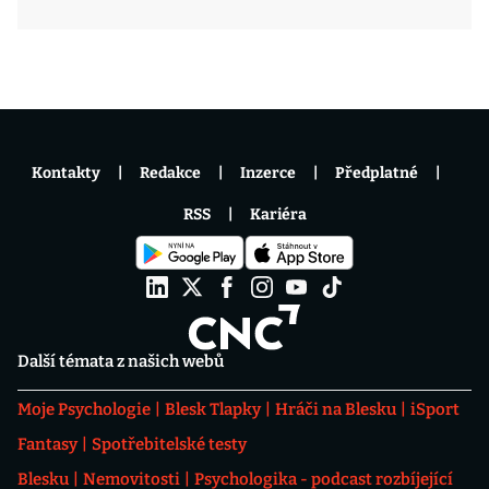
Kontakty
Redakce
Inzerce
Předplatné
RSS
Kariéra
Další témata z našich webů
Moje Psychologie
Blesk Tlapky
Hráči na Blesku
iSport
Fantasy
Spotřebitelské testy
Blesku
Nemovitosti
Psychologika - podcast rozbíjející