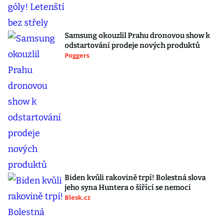
Samsung okouzlil Prahu dronovou show k
odstartování prodeje nových produktů
Poggers
Biden kvůli rakovině trpí! Bolestná slova
jeho syna Huntera o šířící se nemoci
Blesk.cz