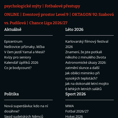
psychologické mýty
Fotbalové přestupy
ONLINE
Eventový prostor Level 9
OKTAGON 92: Szabová
vs. Pudilová
Chance Liga 2026/27
Aktuálně
Léto 2026
Epicentrum
Karlovarský filmový festival
Neštovice: příznaky, léčba
2026
V čem jezdí Yamal a Mesii?
Znamení, že jste potkali
Kvízy pro seniory
někoho z minulého života
Kalendář úplňků 2026
Astronomické úkazy 2026:
Co je bodycount?
zatmění slunce a další
Jak obléci miminko při
vysokých teplotách?
Jak na dokonalé letní mojito
6 lehkých letních salátů
Politika
Sport 2026
Nová superdávka: kdo na ní
MMA
dosáhne?
Fotbal 2026/27
Sjezd sudetských Němců
Hokej 2026