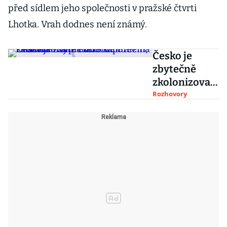
před sídlem jeho společnosti v pražské čtvrti
Lhotka. Vrah dodnes není známý.
Česko je
zbytečně
zkolonizovan
é cizím
Rozhovory
kapitálem,
říká miliardář
a budoucí
kandidát na
prezidenta
Březina