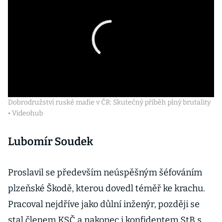
Dobrodružství ruské mafie v ČR: Skutečný příběh plný brutality
• Videohub
Lubomír Soudek
Proslavil se především neúspěšným šéfováním
plzeňské Škodě, kterou dovedl téměř ke krachu.
Pracoval nejdříve jako důlní inženýr, později se
stal členem KSČ a nakonec i konfidentem StB s