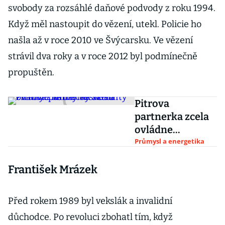
svobody za rozsáhlé daňové podvody z roku 1994.
Když měl nastoupit do vězení, utekl. Policie ho
našla až v roce 2010 ve Švýcarsku. Ve vězení
strávil dva roky a v roce 2012 byl podmínečně
propuštěn.
Pitrova
partnerka zcela
ovládne
německý sklad
Průmysl a energetika
známý z kauzy
František Mrázek
české nafty
Před rokem 1989 byl vekslák a invalidní
důchodce. Po revoluci zbohatl tím, když