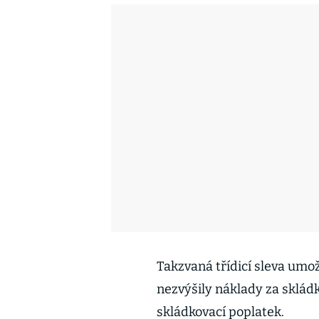
Takzvaná třídicí sleva umož
nezvýšily náklady za skládk
skládkovací poplatek.