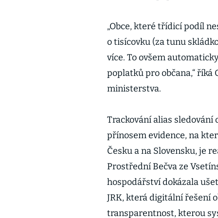
„Obce, které třídicí podíl n
o tisícovku (za tunu sklád
více. To ovšem automaticky
poplatků pro občana,“ říká 
ministerstva.
Trackování alias sledování
přínosem evidence, na kte
Česku a na Slovensku, je r
Prostřední Bečva ze Vsetín
hospodářství dokázala ušetři
JRK, která digitální řešení 
transparentnost, kterou s