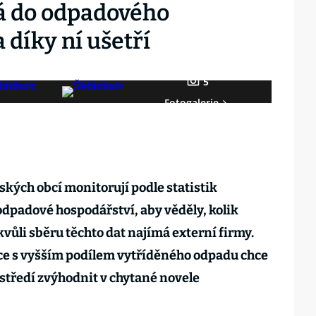
ká do odpadového
 díky ní ušetří
5
Fotogalerie
eských obcí monitorují podle statistik
dpadové hospodářství, aby věděly, kolik
 kvůli sběru těchto dat najímá externí firmy.
bce s vyšším podílem vytříděného odpadu chce
středí zvýhodnit v chytané novele