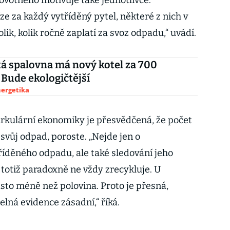
votného motivuje také jednotlivce.
e za každý vytříděný pytel, některé z nich v
ik, kolik ročně zaplatí za svoz odpadu,“ uvádí.
á spalovna má nový kotel za 700
 Bude ekologičtější
nergetika
cirkulární ekonomiky je přesvědčená, že počet
í svůj odpad, poroste. „Nejde jen o
íděného odpadu, ale také sledování jeho
 totiž paradoxně ne vždy zrecykluje. U
sto méně než polovina. Proto je přesná,
elná evidence zásadní,“ říká.