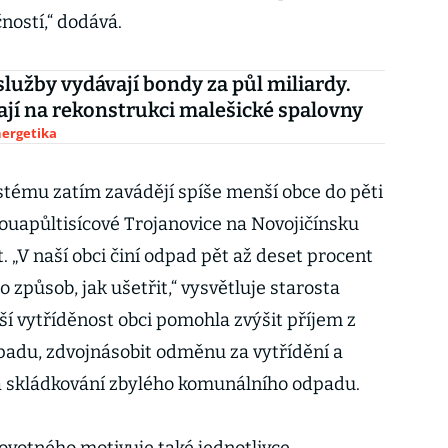
ostí,“ dodává.
služby vydávají bondy za půl miliardy.
ají na rekonstrukci malešické spalovny
nergetika
stému zatím zavádějí spíše menší obce do pěti
vouapůltisícové Trojanovice na Novojičínsku
. „V naší obci činí odpad pět až deset procent
 způsob, jak ušetřit,“ vysvětluje starosta
šší vytříděnost obci pomohla zvýšit příjem z
adu, zdvojnásobit odměnu za vytřídění a
za skládkování zbylého komunálního odpadu.