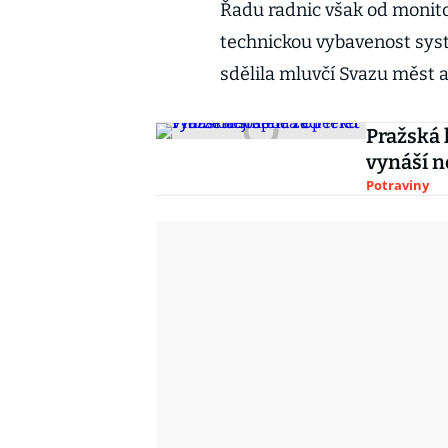
Řadu radnic však od monit
technickou vybavenost syst
sdělila mluvčí Svazu měst 
Pražská 
vynáší n
Potraviny