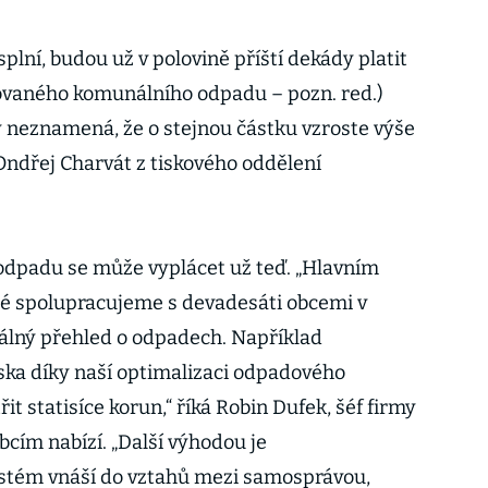
esplní, budou už v polovině příští dekády platit
kovaného komunálního odpadu – pozn. red.)
 neznamená, že o stejnou částku vzroste výše
Ondřej Charvát z tiskového oddělení
 odpadu se může vyplácet už teď. „Hlavním
ré spolupracujeme s devadesáti obcemi v
eálný přehled o odpadech. Například
ska díky naší optimalizaci odpadového
t statisíce korun,“ říká Robin Dufek, šéf firmy
obcím nabízí. „Další výhodou je
ystém vnáší do vztahů mezi samosprávou,