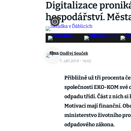
Digitalizace proni
hospodářství. Města
Ondřej Souček
7. září 2019
·
16:02
Přibližně už tři procenta č
společnosti EKO-KOM své o
odpadu třídí. Část z nich si
Motivaci mají finanční. O
ministerstvo životního pro
odpadového zákona.