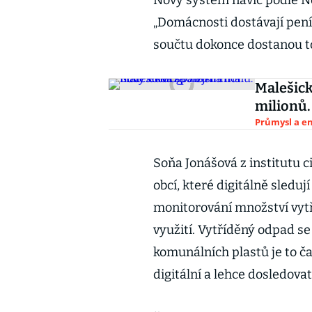
Nový systém navíc podle No
„Domácnosti dostávají peníz
součtu dokonce dostanou tol
Malešick
milionů.
Průmysl a e
Soňa Jonášová z institutu 
obcí, které digitálně sleduj
monitorování množství vytř
využití. Vytříděný odpad se
komunálních plastů je to ča
digitální a lehce dosledovat