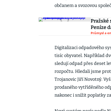
občanem a svozovou společn
Pražské 
Peníze d
Průmysl a e
Digitalizaci odpadového sy
tisíc obyvatel. Například d
sledují odpad přes deset let
rozpočtu. Hledali jsme proto
Trojanovic Jiří Novotný. Vy
prodaného vytříděného odp
nakonec i snížit poplatky 