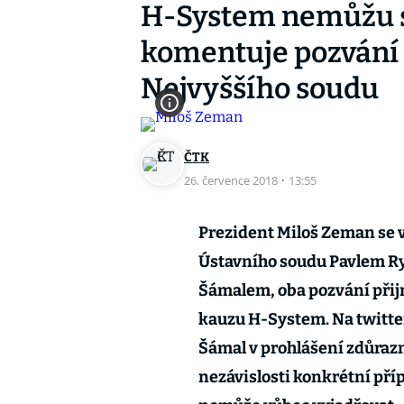
H-System nemůžu 
komentuje pozvání
Nejvyššího soudu
ČTK
26. července 2018
·
13:55
Prezident Miloš Zeman se v
Ústavního soudu Pavlem R
Šámalem, oba pozvání přij
kauzu H-System. Na twitter
Šámal v prohlášení zdůrazn
nezávislosti konkrétní příp