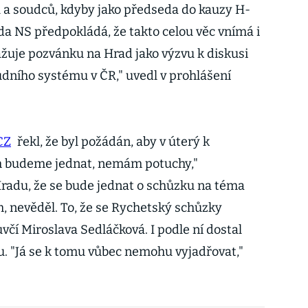
 a soudců, kdyby jako předseda do kauzy H-
a NS předpokládá, že takto celou věc vnímá i
ažuje pozvánku na Hrad jako výzvu k diskusi
ního systému v ČR," uvedl v prohlášení
CZ
řekl, že byl požádán, aby v úterý k
em budeme jednat, nemám potuchy,"
adu, že se bude jednat o schůzku na téma
 nevěděl. To, že se Rychetský schůzky
včí Miroslava Sedláčková. I podle ní dostal
. "Já se k tomu vůbec nemohu vyjadřovat,"