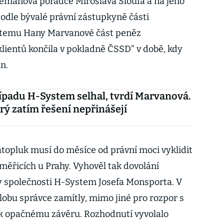
Zemanova poradce Miroslava Šloufa a na jeho
dle bývalé právní zástupkyně části
stemu Hany Marvanové část peněz
ientů končila v pokladně ČSSD" v době, kdy
n.
řípadu H-System selhal, tvrdí Marvanová.
prý zatím řešení nepřinášejí
atopluk musí do měsíce od právní moci vyklidit
ěřicích u Prahy. Vyhověl tak dovolání
y společnosti H-System Josefa Monsporta. V
lobu správce zamítly, mimo jiné pro rozpor s
k opačnému závěru. Rozhodnutí vyvolalo