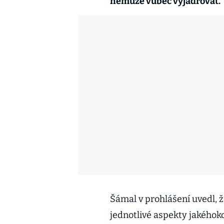
nemůže vůbec vyjadřovat.
Šámal v prohlášení uvedl, 
jednotlivé aspekty jakéhoko