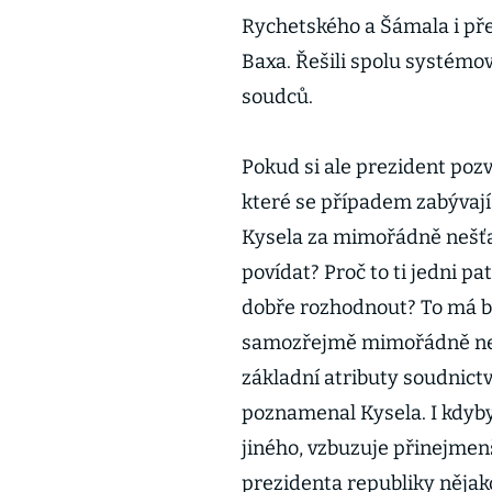
Rychetského a Šámala i př
Baxa. Řešili spolu systémov
soudců.
Pokud si ale prezident poz
které se případem zabývají
Kysela za mimořádně nešťas
povídat? Proč to ti jedni pa
dobře rozhodnout? To má bý
samozřejmě mimořádně než
základní atributy soudnictv
poznamenal Kysela. I kdyby
jiného, vzbuzuje přinejmen
prezidenta republiky nějak