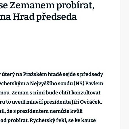
se Zemanem probírat,
 na Hrad předseda
 úterý na Pražském hradě sejde s předsedy
ychetským a Nejvyššího soudu (NS) Pavlem
mou. Zeman s nimi bude chtít konzultovat
u to uvedl mluvčí prezidenta Jiří Ovčáček.
il, že s prezidentem nemůže kvůli
ad probírat. Rychetský řekl, se ke kauze