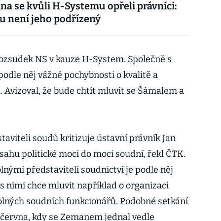
a se kvůli H-Systemu opřeli právníci:
u není jeho podřízený
rozsudek NS v kauze H-System. Společně s
odle něj vážné pochybnosti o kvalitě a
. Avizoval, že bude chtít mluvit se Šámalem a
aviteli soudů kritizuje ústavní právník Jan
ásahu politické moci do moci soudní, řekl ČTK.
nými představiteli soudnictví je podle něj
s nimi chce mluvit například o organizaci
holných soudních funkcionářů. Podobné setkání
 června, kdy se Zemanem jednal vedle