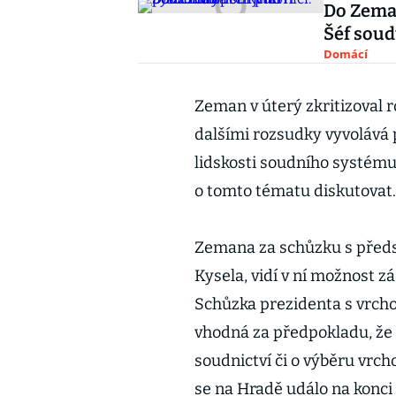
Do Zeman
Šéf soud
Domácí
Zeman v úterý zkritizoval 
dalšími rozsudky vyvolává p
lidskosti soudního systému
o tomto tématu diskutovat.
Zemana za schůzku s předst
Kysela, vidí v ní možnost z
Schůzka prezidenta s vrchol
vhodná za předpokladu, že 
soudnictví či o výběru vrc
se na Hradě událo na konci