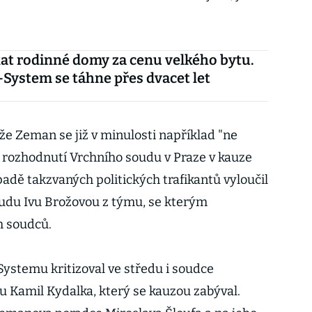
kat rodinné domy za cenu velkého bytu.
System se táhne přes dvacet let
že Zeman se již v minulosti například "ne
k rozhodnutí Vrchního soudu v Praze v kauze
adě takzvaných politických trafikantů vyloučil
udu Ivu Brožovou z týmu, se kterým
h soudců.
ystemu kritizoval ve středu i soudce
 Kamil Kydalka, který se kauzou zabýval.