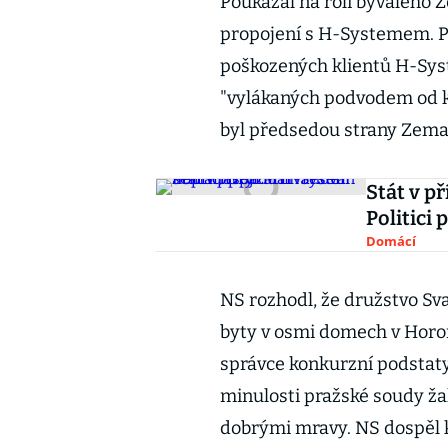
Poukázal na roli bývalého 
propojení s H-Systemem. Po
poškozených klientů H-Sy
"vylákaných podvodem od kl
byl předsedou strany Zema
Stát v p
Politici 
Domácí
NS rozhodl, že družstvo Sv
byty v osmi domech v Horom
správce konkurzní podstat
minulosti pražské soudy ža
dobrými mravy. NS dospěl 