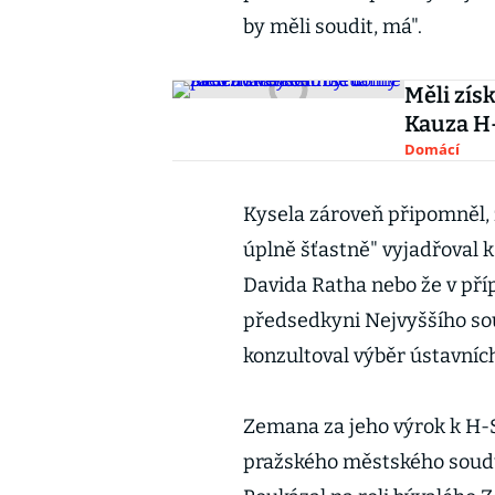
by měli soudit, má".
Měli zís
Kauza H-
Domácí
Kysela zároveň připomněl, 
úplně šťastně" vyjadřoval 
Davida Ratha nebo že v příp
předsedkyni Nejvyššího so
konzultoval výběr ústavníc
Zemana za jeho výrok k H-S
pražského městského soudu