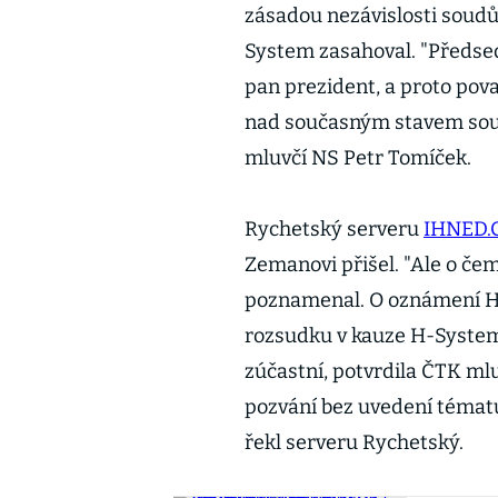
zásadou nezávislosti soudů
System zasahoval. "Předsed
pan prezident, a proto pov
nad současným stavem soud
mluvčí NS Petr Tomíček.
Rychetský serveru
IHNED.
Zemanovi přišel. "Ale o č
poznamenal. O oznámení Hr
rozsudku v kauze H-System,
zúčastní, potvrdila ČTK mlu
pozvání bez uvedení tématu
řekl serveru Rychetský.