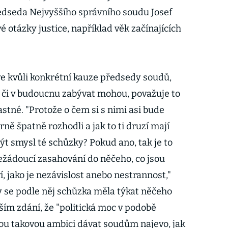
edseda Nejvyššího správního soudu Josef
é otázky justice, například věk začínajících
ve kvůli konkrétní kauze předsedy soudů,
 či v budoucnu zabývat mohou, považuje to
tné. "Protože o čem si s nimi asi bude
trně špatně rozhodli a jak to ti druzí mají
t smysl té schůzky? Pokud ano, tak je to
ádoucí zasahování do něčeho, co jsou
í, jako je nezávislost anebo nestrannost,"
 se podle něj schůzka měla týkat něčeho
ším zdání, že "politická moc v podobě
ou takovou ambici dávat soudům najevo, jak