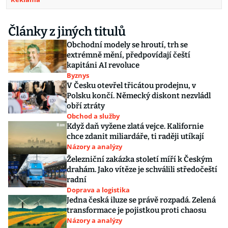
Články z jiných titulů
Obchodní modely se hroutí, trh se
extrémně mění, předpovídají čeští
kapitáni AI revoluce
Byznys
V Česku otevřel třicátou prodejnu, v
Polsku končí. Německý diskont nezvládl
obří ztráty
Obchod a služby
Když daň vyžene zlatá vejce. Kalifornie
chce zdanit miliardáře, ti raději utíkají
Názory a analýzy
Železniční zakázka století míří k Českým
drahám. Jako vítěze je schválili středočeští
radní
Doprava a logistika
Jedna česká iluze se právě rozpadá. Zelená
transformace je pojistkou proti chaosu
Názory a analýzy