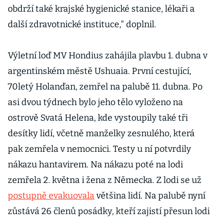
obdrží také krajské hygienické stanice, lékaři a
další zdravotnické instituce," doplnil.
Výletní loď MV Hondius zahájila plavbu 1. dubna v
argentinském městě Ushuaia. První cestující,
70letý Holanďan, zemřel na palubě 11. dubna. Po
asi dvou týdnech bylo jeho tělo vyloženo na
ostrově Svatá Helena, kde vystoupily také tři
desítky lidí, včetně manželky zesnulého, která
pak zemřela v nemocnici. Testy u ní potvrdily
nákazu hantavirem. Na nákazu poté na lodi
zemřela 2. května i žena z Německa. Z lodi se už
postupně evakuovala
většina lidí. Na palubě nyní
zůstává 26 členů posádky, kteří zajistí přesun lodi