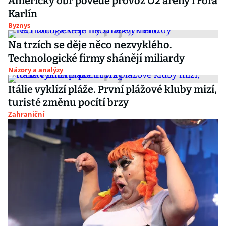
Americký obr povede provoz O2 areny i Fora
Karlín
Byznys
Na trzích se děje něco nezvyklého.
Technologické firmy shánějí miliardy
Názory a analýzy
Itálie vyklízí pláže. První plážové kluby mizí,
turisté změnu pocítí brzy
Zahraniční