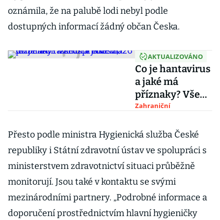
oznámila, že na palubě lodi nebyl podle
dostupných informací žádný občan Česka.
AKTUALIZOVÁNO
Co je hantavirus
a jaké má
příznaky? Vše
o přenosu, léčbě
Zahraniční
a o rizicích
v roce 2026
Přesto podle ministra Hygienická služba České
republiky i Státní zdravotní ústav ve spolupráci s
ministerstvem zdravotnictví situaci průběžně
monitorují. Jsou také v kontaktu se svými
mezinárodními partnery. „Podrobné informace a
doporučení prostřednictvím hlavní hygieničky