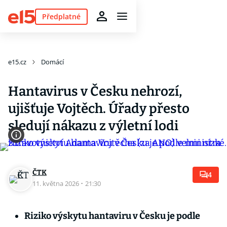
Předplatné
e15.cz
Domácí
Hantavirus v Česku nehrozí,
ujišťuje Vojtěch. Úřady přesto
sledují nákazu z výletní lodi
ČTK
4
11. května 2026
·
21:30
Riziko výskytu hantaviru v Česku je podle