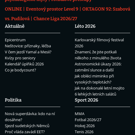
ONLINE
Eventový prostor Level 9
OKTAGON 92: Szabová
vs. Pudilová
Chance Liga 2026/27
Aktuálně
Léto 2026
Epicentrum
Karlovarský filmový festival
Neštovice: příznaky, léčba
2026
V čem jezdí Yamal a Mesii?
Znamení, že jste potkali
Kvízy pro seniory
někoho z minulého života
Kalendář úplňků 2026
Astronomické úkazy 2026:
Co je bodycount?
zatmění slunce a další
Jak obléci miminko při
vysokých teplotách?
Jak na dokonalé letní mojito
6 lehkých letních salátů
Politika
Sport 2026
Nová superdávka: kdo na ní
MMA
dosáhne?
Fotbal 2026/27
Sjezd sudetských Němců
Hokej 2026
Proč vláda zavádí EET?
Tenis 2026