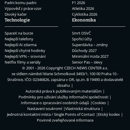
Padni komu padni
F1 2026
Výpověď z práce vzor
Atletika 2026
Divoký kačer
Cyklistika 2026
Technologie
Ekonomika
SpaceX na burze
Smrt OSVČ
Nejlepší telefony
Spořicí účty
Nejlepší AI zdarma
Superdávka – změny
Nejlepší chytré hodinky
Důchody 2027
Nejlepší VPN – srovnání
Minimální mzda 2027
Netflix filmy a seriály
Senior Pas – slevy
© 2001 - 2026 Copyright
CZECH NEWS CENTER a.s.
se sídlem náměstí Marie Schmolkové 3493/1, 100 00 Praha 10 -
Strašnice, IČO: 02346826, zapsána v OR, sp.zn. B 19490 a dodavatelé
obsahu
Autorská práva k publikovaným materiálům
Podmínky pro užívání služby informační společnosti
Informace o zpracování osobních údajů
Cookies
Nastavení soukromí
Vlastnická struktura
Jednotná kontaktní místa / Single Points of Contact
Etický kodex
Povinně zveřejňované informace