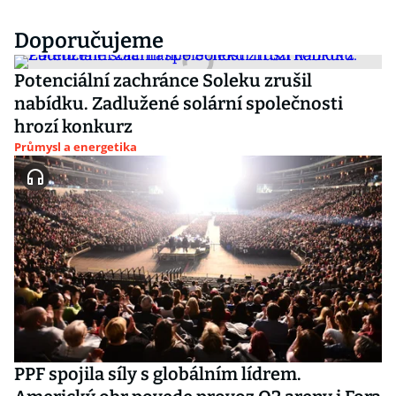
Doporučujeme
Potenciální zachránce Soleku zrušil
nabídku. Zadlužené solární společnosti
hrozí konkurz
Průmysl a energetika
PPF spojila síly s globálním lídrem.