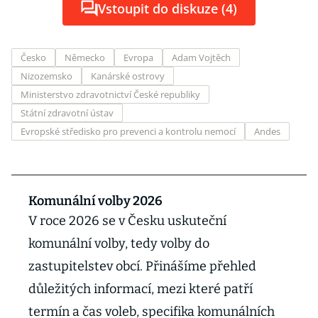
Vstoupit do diskuze (4)
Česko
Německo
Evropa
Adam Vojtěch
Nizozemsko
Kanárské ostrovy
Ministerstvo zdravotnictví České republiky
Státní zdravotní ústav
Evropské středisko pro prevenci a kontrolu nemocí
Andes
Komunální volby 2026
V roce 2026 se v Česku uskuteční
komunální volby, tedy volby do
zastupitelstev obcí. Přinášíme přehled
důležitých informací, mezi které patří
termín a čas voleb, specifika komunálních