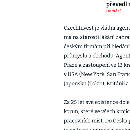
převedl
Domácí
CzechInvest je vládní agen
má na starosti lákání zahr
českým firmám při hledání 
průmyslu a obchodu. Agentu
Praze a zastoupení ve 13 k
v USA (New York, San Franc
Japonsku (Tokio), Británii a 
Za 25 let své existence doj
korun, které ve všech krají
pracovních míst. Do Česka př