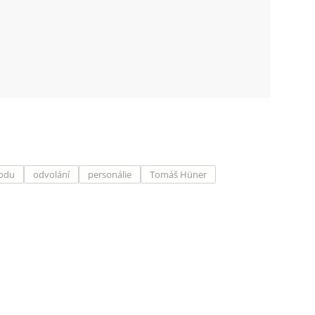
hodu
odvolání
personálie
Tomáš Hüner