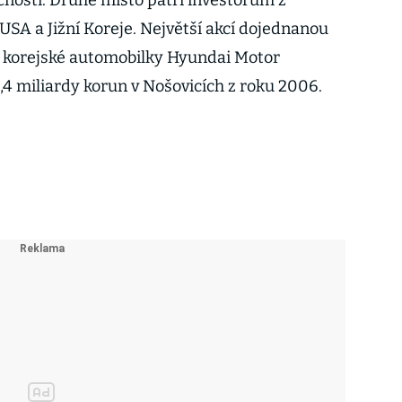
nosti. Druhé místo patří investorům z
 USA a Jižní Koreje. Největší akcí dojednanou
 korejské automobilky Hyundai Motor
4 miliardy korun v Nošovicích z roku 2006.