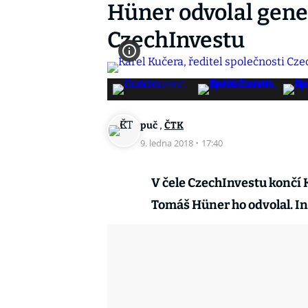
Hüner odvolal gene
CzechInvestu
,
puč
ČTK
9. ledna 2018
·
17:40
V čele CzechInvestu končí 
Tomáš Hüner ho odvolal. In