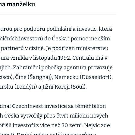
 na manželku
turou pro podporu podnikání a investic, která
aničních investorů do Česka i pomoc menším
partnerů v cizině. Je podřízen ministerstvu
ra vznikla v listopadu 1992. Centrálu má v
rajích. Zahraniční pobočky agentura provozuje
isco), Číně (Šanghaj), Německu (Düsseldorf),
Irsku (Londýn) a Jižní Koreji (Soul).
ednal CzechInvest investice za téměř bilion
ch Česka vytvořily přes čtvrt milionu nových
išli investoři z více než 30 zemí. Nejvíc zde