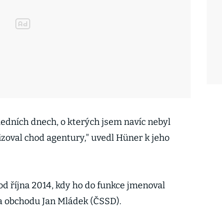
edních dnech, o kterých jsem navíc nebyl
izoval chod agentury," uvedl Hüner k jeho
od října 2014, kdy ho do funkce jmenoval
a obchodu Jan Mládek (ČSSD).