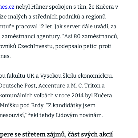
nes.cz
nebyl Hüner spokojen s tím, že Kučera v
vize malých a středních podniků a regionů
ntuře pracoval 12 let. Jak server dále uvádí, za
li zaměstnanci agentury. "Asi 80 zaměstnanců,
ovníků CzechInvestu, podepsalo petici proti
Dnes.
ou fakultu UK a Vysokou školu ekonomickou.
Deutsche Post, Accenture a M. C. Triton a
 V komunálních volbách v roce 2014 byl Kučera
 Mníšku pod Brdy. "Z kandidátky jsem
 nesouvisí," řekl tehdy Lidovým novinám.
 pere se střetem zájmů, část svých akcií