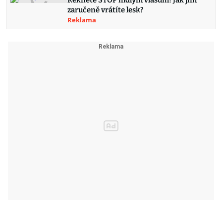
Řekněte STOP mdlým vlasům! Jak jim
zaručeně vrátíte lesk?
Reklama