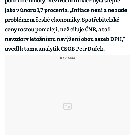
pohonné hmoty. Meziroční inflace byla stejně
jako v únoru 1,7 procenta. „Inflace není a nebude
problémem české ekonomiky. Spotřebitelské
ceny rostou pomaleji, než cíluje ČNB, a to i
navzdory letošnímu navýšení obou sazeb DPH,“
uvedl k tomu analytik ČSOB Petr Dufek.