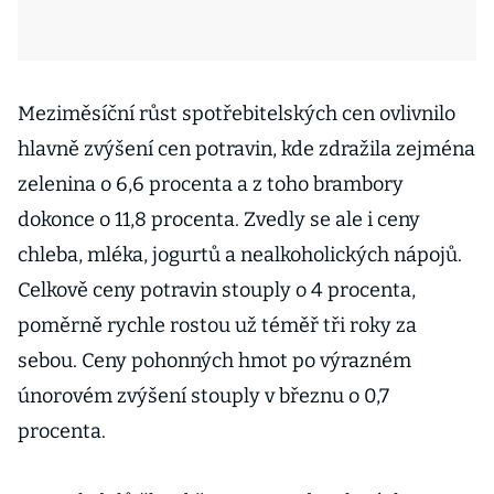
Meziměsíční růst spotřebitelských cen ovlivnilo
hlavně zvýšení cen potravin, kde zdražila zejména
zelenina o 6,6 procenta a z toho brambory
dokonce o 11,8 procenta. Zvedly se ale i ceny
chleba, mléka, jogurtů a nealkoholických nápojů.
Celkově ceny potravin stouply o 4 procenta,
poměrně rychle rostou už téměř tři roky za
sebou. Ceny pohonných hmot po výrazném
únorovém zvýšení stouply v březnu o 0,7
procenta.