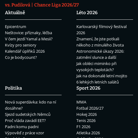
vs. Pudilová
Chance Liga 2026/27
Aktuálně
Léto 2026
Epicentrum
Karlovarský filmový festival
Neštovice: příznaky, léčba
2026
V čem jezdí Yamal a Mesii?
Znamení, že jste potkali
Kvízy pro seniory
někoho z minulého života
Kalendář úplňků 2026
Astronomické úkazy 2026:
Co je bodycount?
zatmění slunce a další
Jak obléci miminko při
vysokých teplotách?
Jak na dokonalé letní mojito
6 lehkých letních salátů
Politika
Sport 2026
Nová superdávka: kdo na ní
MMA
dosáhne?
Fotbal 2026/27
Sjezd sudetských Němců
Hokej 2026
Proč vláda zavádí EET?
Tenis 2026
Padni komu padni
F1 2026
Výpověď z práce vzor
Atletika 2026