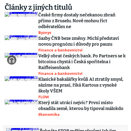
Články z jiných titulů
České firmy dostaly nečekanou zbraň
přímo z Bruselu. Nově mohou říct
odběratelům ne
Byznys
Sazby ČNB beze změny. Michl představí
novou prognózu i důvody pro pauzu
Finance a bankovnictví
Velký obrat českých bank. Po Partners se k
bitcoinu chystá i Česká spořitelna i
Raiffeisenbank
Finance a bankovnictví
Klasické bakalářky kvůli AI ztratily smysl,
sázíme na praxi, říká Kartous z vysoké
školy VŠEM
FLOW
Který stát utrácí nejvíc? První místo
obsadila země, kterou by tipoval málokdo
Ekonomika