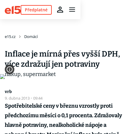
Předplatné
e15.cz
Domácí
Inflace je mírná přes vyšší DPH,
více zdražují jen potraviny
vrb
9. dubna 2013
·
09:44
Spotřebitelské ceny v březnu vzrostly proti
předchozímu měsíci o 0,1 procenta. Zdražovaly
hlavně potraviny, nealkoholické nápoje a