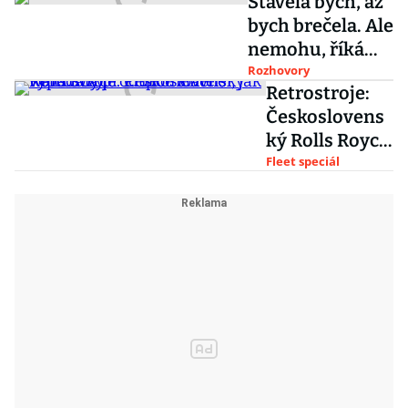
Stavěla bych, až
bych brečela. Ale
nemohu, říká
primátorka
Rozhovory
Retrostroje:
Adriana
Českoslovens
Krnáčová
ký Rolls Royce.
Připomeňte si,
Fleet speciál
jak vypadala
produkce
slavné
waltrovky