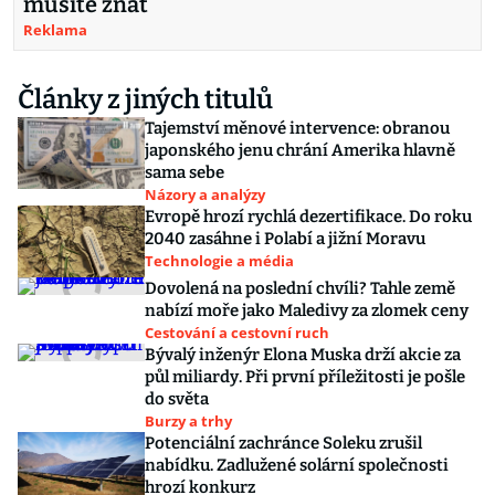
musíte znát
Reklama
Články z jiných titulů
Tajemství měnové intervence: obranou
japonského jenu chrání Amerika hlavně
sama sebe
Názory a analýzy
Evropě hrozí rychlá dezertifikace. Do roku
2040 zasáhne i Polabí a jižní Moravu
Technologie a média
Dovolená na poslední chvíli? Tahle země
nabízí moře jako Maledivy za zlomek ceny
Cestování a cestovní ruch
Bývalý inženýr Elona Muska drží akcie za
půl miliardy. Při první příležitosti je pošle
do světa
Burzy a trhy
Potenciální zachránce Soleku zrušil
nabídku. Zadlužené solární společnosti
hrozí konkurz