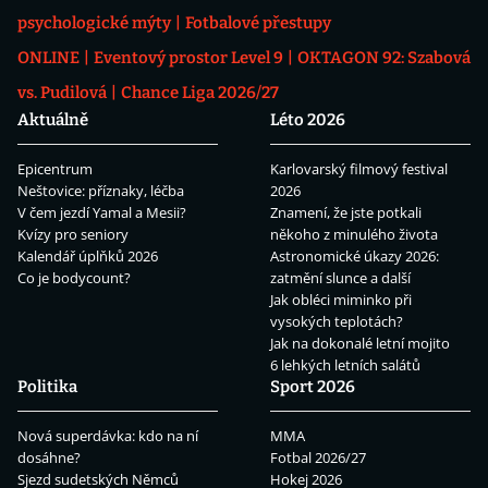
psychologické mýty
Fotbalové přestupy
ONLINE
Eventový prostor Level 9
OKTAGON 92: Szabová
vs. Pudilová
Chance Liga 2026/27
Aktuálně
Léto 2026
Epicentrum
Karlovarský filmový festival
Neštovice: příznaky, léčba
2026
V čem jezdí Yamal a Mesii?
Znamení, že jste potkali
Kvízy pro seniory
někoho z minulého života
Kalendář úplňků 2026
Astronomické úkazy 2026:
Co je bodycount?
zatmění slunce a další
Jak obléci miminko při
vysokých teplotách?
Jak na dokonalé letní mojito
6 lehkých letních salátů
Politika
Sport 2026
Nová superdávka: kdo na ní
MMA
dosáhne?
Fotbal 2026/27
Sjezd sudetských Němců
Hokej 2026