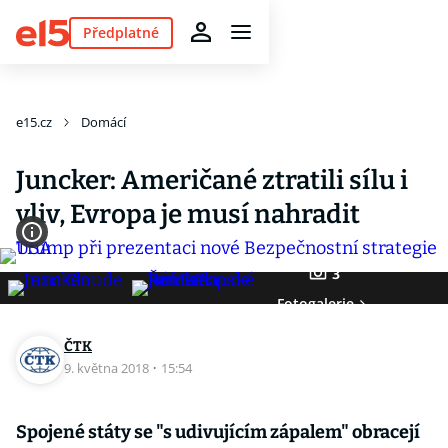
Předplatné
e15.cz
Domácí
Juncker: Američané ztratili sílu i
vliv, Evropa je musí nahradit
3
Fotogalerie
ČTK
9. května 2018
·
15:54
Spojené státy se "s udivujícím zápalem" obracejí