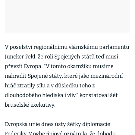
V poselství regionálnímu vlámskému parlamentu
Juncker řekl, že roli Spojených států teď musí
převzít Evropa. "V tomto okamžiku musíme
nahradit Spojené státy, které jako mezinárodní
hráč ztratily sílu a v důsledku toho z
dlouhodobého hlediska i vliv," konstatoval šéf
bruselské exekutivy.
Evropská unie dnes ústy šéfky diplomacie
Federiky Mogheriniové oznámila, že dohodu,