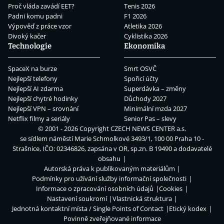
Proč vláda zavádí EET?
Tenis 2026
Padni komu padni
F1 2026
Výpověď z práce vzor
Atletika 2026
Divoký kačer
Cyklistika 2026
Technologie
Ekonomika
SpaceX na burze
Smrt OSVČ
Nejlepší telefony
Spořicí účty
Nejlepší AI zdarma
Superdávka – změny
Nejlepší chytré hodinky
Důchody 2027
Nejlepší VPN – srovnání
Minimální mzda 2027
Netflix filmy a seriály
Senior Pas – slevy
© 2001 - 2026 Copyright
CZECH NEWS CENTER a.s.
se sídlem náměstí Marie Schmolkové 3493/1, 100 00 Praha 10 -
Strašnice, IČO: 02346826, zapsána v OR, sp.zn. B 19490 a dodavatelé
obsahu
Autorská práva k publikovaným materiálům
Podmínky pro užívání služby informační společnosti
Informace o zpracování osobních údajů
Cookies
Nastavení soukromí
Vlastnická struktura
Jednotná kontaktní místa / Single Points of Contact
Etický kodex
Povinně zveřejňované informace