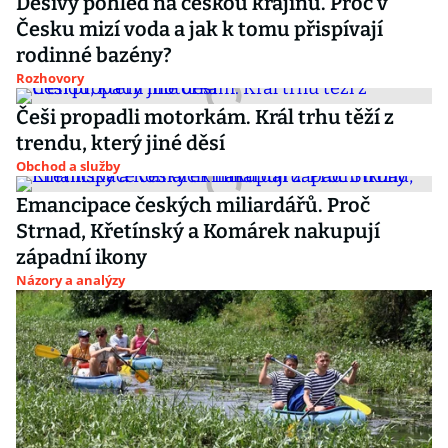
Děsivý pohled na českou krajinu. Proč v
Česku mizí voda a jak k tomu přispívají
rodinné bazény?
Rozhovory
Češi propadli motorkám. Král trhu těží z
trendu, který jiné děsí
Obchod a služby
Emancipace českých miliardářů. Proč
Strnad, Křetínský a Komárek nakupují
západní ikony
Názory a analýzy