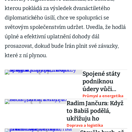
kterou pokládá za výsledek dvanáctiletého
diplomatického úsilí, chce ve spolupráci se
světovým společenstvím udržet. Uvedla, že hodlá
úplné a efektivní uplatnění dohody dál
prosazovat, dokud bude Írán plnit své závazky,
které z ní plynou.
Spojené státy
podniknou
údery vůči
Íránu, Evropa
Průmysl a energetika
Radim Jančura: Když
by se měla
to Babiš podělá,
připravit, tvrdí
ukřižuju ho
analytik
Doprava a logistika