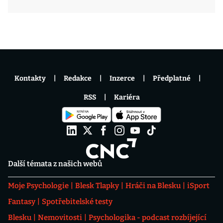
Kontakty
Redakce
Inzerce
Předplatné
RSS
Kariéra
Další témata z našich webů
Moje Psychologie
Blesk Tlapky
Hráči na Blesku
iSport
Fantasy
Spotřebitelské testy
Blesku
Nemovitosti
Psychologika - podcast rozbíjející