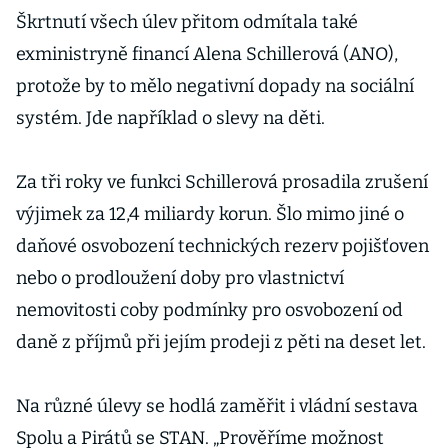
Škrtnutí všech úlev přitom odmítala také
exministryně financí Alena Schillerová (ANO),
protože by to mělo negativní dopady na sociální
systém. Jde například o slevy na děti.
Za tři roky ve funkci Schillerová prosadila zrušení
výjimek za 12,4 miliardy korun. Šlo mimo jiné o
daňové osvobození technických rezerv pojišťoven
nebo o prodloužení doby pro vlastnictví
nemovitosti coby podmínky pro osvobození od
daně z příjmů při jejím prodeji z pěti na deset let.
Na různé úlevy se hodlá zaměřit i vládní sestava
Spolu a Pirátů se STAN. „Prověříme možnost