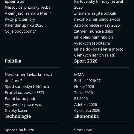
Epicentrum
Karlovarský filmový festival
Neštovice: příznaky, léčba
2026
V čem jezdí Yamal a Mesii?
Znamení, že jste potkali
Kvízy pro seniory
někoho z minulého života
Kalendář úplňků 2026
Astronomické úkazy 2026:
Co je bodycount?
zatmění slunce a další
Jak obléci miminko při
vysokých teplotách?
Jak na dokonalé letní mojito
6 lehkých letních salátů
Politika
Sport 2026
Nová superdávka: kdo na ní
MMA
dosáhne?
Fotbal 2026/27
Sjezd sudetských Němců
Hokej 2026
Proč vláda zavádí EET?
Tenis 2026
Padni komu padni
F1 2026
Výpověď z práce vzor
Atletika 2026
Divoký kačer
Cyklistika 2026
Technologie
Ekonomika
SpaceX na burze
Smrt OSVČ