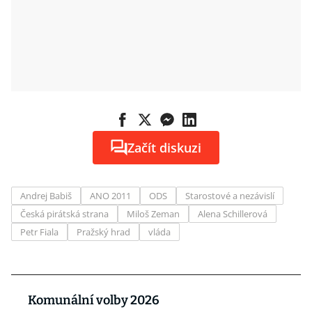
Začít diskuzi
Andrej Babiš
ANO 2011
ODS
Starostové a nezávislí
Česká pirátská strana
Miloš Zeman
Alena Schillerová
Petr Fiala
Pražský hrad
vláda
Komunální volby 2026