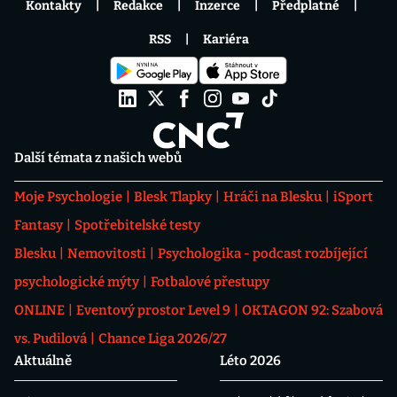
Kontakty
Redakce
Inzerce
Předplatné
RSS
Kariéra
Další témata z našich webů
Moje Psychologie
Blesk Tlapky
Hráči na Blesku
iSport
Fantasy
Spotřebitelské testy
Blesku
Nemovitosti
Psychologika - podcast rozbíjející
psychologické mýty
Fotbalové přestupy
ONLINE
Eventový prostor Level 9
OKTAGON 92: Szabová
vs. Pudilová
Chance Liga 2026/27
Aktuálně
Léto 2026