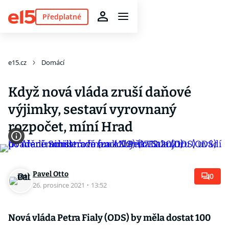
Předplatné
e15.cz
Domácí
Když nová vláda zruší daňové
výjimky, sestaví vyrovnaný
rozpočet, míní Hrad
Pavel Otto
0
26. prosince 2021
·
13:52
Nová vláda Petra Fialy (ODS) by měla dostat 100