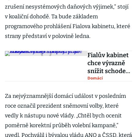
zrušení nesystémových daňových výjimek," stojí
v koaliční dohodě. Ta bude základem
programového prohlášení Fialova kabinetu, které
strany představí v polovině ledna.
Fialův kabinet
chce výrazně
snížit schodek
rozpočtu. S
Domácí
novými výdaji
státu to půjde
Za nejvýznamnější domácí událost v posledním
ztěžka
roce označil prezident sněmovní volby, které
vedly k nástupu nové vlády. „Chtěl bych ocenit
poměrně korektní průběh volební kampaně,“
uvedl. Pochválil i bývalou vládu ANO a ČSSD, která