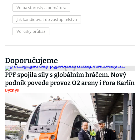
Volba starosty a primátora
Jak kandidovat do zastupitelstva
Voličský průkaz
Doporučujeme
PPF spojila síly s globálním hráčem. Nový
podnik povede provoz O2 areny i Fora Karlín
Byznys