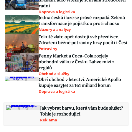
drahám. Jako vítěze je schválili středočeští
radní
Doprava a logistika
Jedna česká iluze se právě rozpadá. Zelená
transformace je pojistkou proti chaosu
Názory a analýzy
Tekuté zlato opět dostojí své přezdívce.
Zdražení běžné potraviny brzy pocítí i Češi
Potraviny
Penny Market a Coca-Cola rozjely
obchodní válku v Česku. Lahve mizí z
regálů
Obchod a služby
Obří obchod v letectví. Americké Apollo
kupuje easyJet za 161 miliard korun
Doprava a logistika
Jak vybrat barvu, která vám bude slušet?
Tohle je rozhodující
Reklama