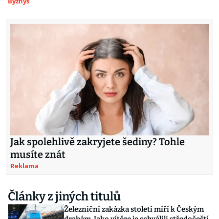
Byznys
Jak spolehlivě zakryjete šediny? Tohle
musíte znát
Reklama
Články z jiných titulů
Železniční zakázka století míří k Českým