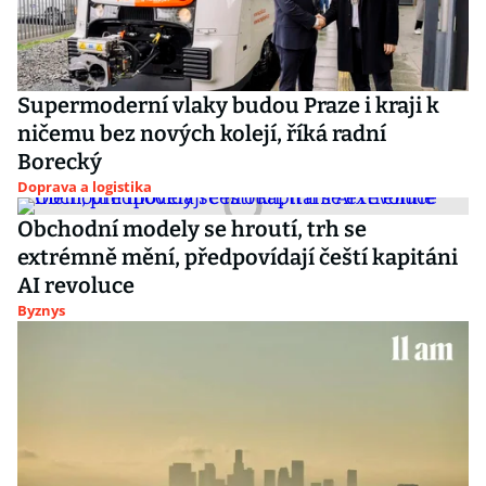
Supermoderní vlaky budou Praze i kraji k
ničemu bez nových kolejí, říká radní
Borecký
Doprava a logistika
Obchodní modely se hroutí, trh se
extrémně mění, předpovídají čeští kapitáni
AI revoluce
Byznys