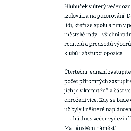
Hlubuček v úterý večer ozná
izolován a na pozorování. D
lidí, kteří se spolu s ním 
městské rady - všichni radn
ředitelů a předsedů výborů
klubů i zástupci opozice.
Čtvrteční jednání zastupitel
počet přítomných zastupitel
jich je v karanténě a část 
ohroženi více. Kdy se bude 
už byly i některé naplánova
nechá dnes večer vydezinfi
Mariánském náměstí.