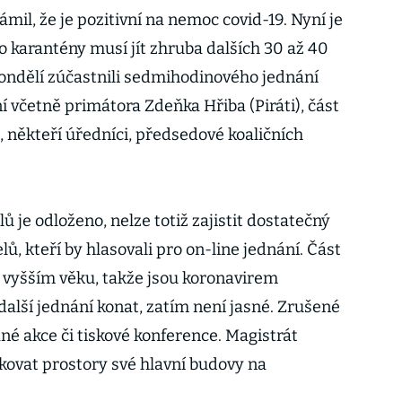
mil, že je pozitivní na nemoc covid-19. Nyní je
o karantény musí jít zhruba dalších 30 až 40
v pondělí zúčastnili sedmihodinového jednání
í včetně primátora Zdeňka Hřiba (Piráti), část
, někteří úředníci, předsedové koaličních
ů je odloženo, nelze totiž zajistit dostatečný
ů, kteří by hlasovali pro on-line jednání. Část
ve vyšším věku, takže jsou koronavirem
další jednání konat, zatím není jasné. Zrušené
né akce či tiskové konference. Magistrát
kovat prostory své hlavní budovy na