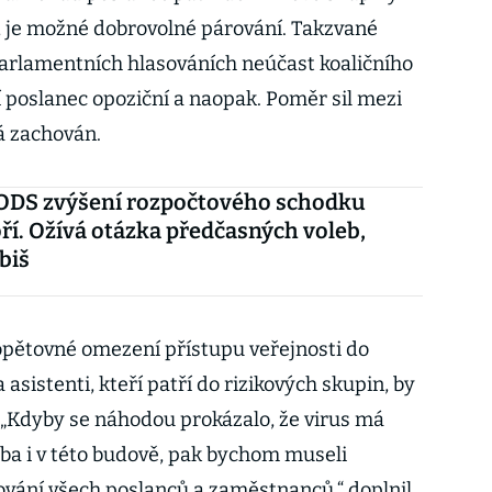
, je možné dobrovolné párování. Takzvané
arlamentních hlasováních neúčast koaličního
í poslanec opoziční a naopak. Poměr sil mezi
á zachován.
ODS zvýšení rozpočtového schodku
í. Ožívá otázka předčasných voleb,
biš
opětovné omezení přístupu veřejnosti do
asistenti, kteří patří do rizikových skupin, by
. „Kdyby se náhodou prokázalo, že virus má
eba i v této budově, pak bychom museli
ování všech poslanců a zaměstnanců,“ doplnil.