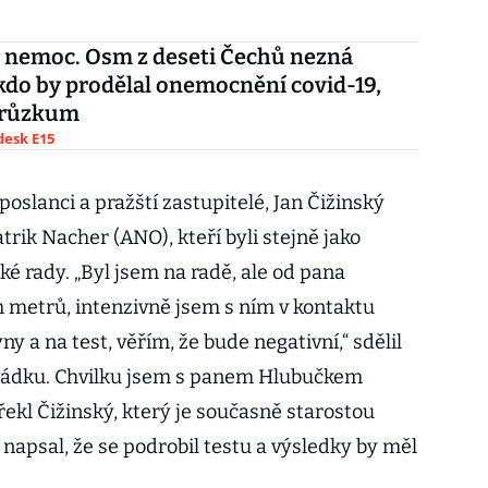
 nemoc. Osm z deseti Čechů nezná
kdo by prodělal onemocnění covid-19,
průzkum
esk E15
poslanci a pražští zastupitelé, Jan Čižinský
rik Nacher (ANO), kteří byli stejně jako
é rady. „Byl jsem na radě, ale od pana
 metrů, intenzivně jsem s ním v kontaktu
y a na test, věřím, že bude negativní,“ sdělil
ořádku. Chvilku jsem s panem Hlubučkem
 řekl Čižinský, který je současně starostou
u napsal, že se podrobil testu a výsledky by měl