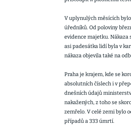
V uplynulých měsících byl
úředníků. Od poloviny břez
evidence majetku. Nákaza 
asi padesátka lidí byla v 
nákaza objevila také na od
Praha je krajem, kde se koro
absolutních číslech i v pře
dnešních údajů ministerstv
nakažených, z toho se skor
zemřelo. V celé zemi bylo 
případů a 333 úmrtí.