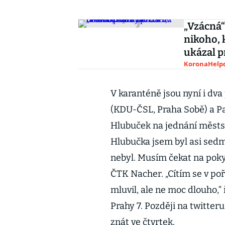
„Vzácná“
nikoho, 
ukázal 
KoronaHelpd
V karanténě jsou nyní i dva 
(KDU-ČSL, Praha Sobě) a Pat
Hlubuček na jednání městsk
Hlubučka jsem byl asi sedm
nebyl. Musím čekat na pokyn
ČTK Nacher. „Cítím se v p
mluvil, ale ne moc dlouho,“
Prahy 7. Později na twitter
znát ve čtvrtek.