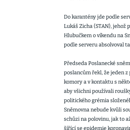
Do karantény jde podle ser
Lukáš Zicha (STAN), jehož p
Hlubučkem o víkendu na Sně
podle serveru absolvoval t
Předseda Poslanecké sněm
poslancům řekl, že jeden z 
komory a v kontaktu s někte
aby všichni používali roušk
politického grémia složené
Sněmovna nebude kvůli sou
schůzi na polovinu, jak to 
šířící se epidemie koronavi