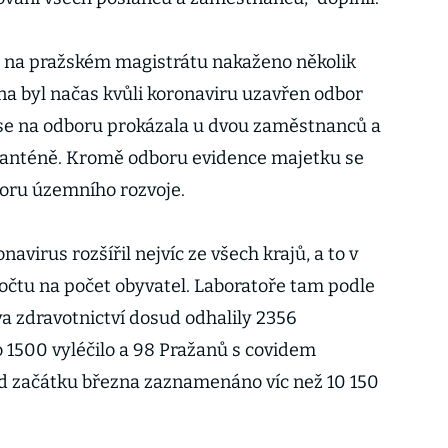
o na pražském magistrátu nakaženo několik
na byl načas kvůli koronaviru uzavřen odbor
se na odboru prokázala u dvou zaměstnanců a
karanténě. Kromě odboru evidence majetku se
boru územního rozvoje.
navirus rozšířil nejvíc ze všech krajů, a to v
počtu na počet obyvatel. Laboratoře tam podle
a zdravotnictví dosud odhalily 2356
o 1500 vyléčilo a 98 Pražanů s covidem
od začátku března zaznamenáno víc než 10 150