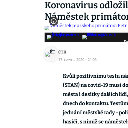
Koronavirus odložil
Náměstek primátor
Fo
ČTK
17. června 2020
·
21:05
Kvůli pozitivnímu testu n
(STAN) na covid-19 musí d
města i desítky dalších lidí
dnech do kontaktu. Testům 
jednání městské rady - polit
hasiči, s nimiž se náměste