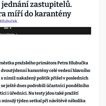
 jednání zastupitelů.
a míří do karantény
3
togalerie
áměstka pražského primátora Petra Hlubučka
o dvoutýdenní karantény celé vedení hlavního
, s nimiž nakažený politik přišel v posledních
se ještě dnes podrobili účastníci pondělního
ici i úředníci. Na testy jdou také pražští
k minulý týden setkal při návštěvě několika