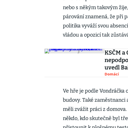
nebo s někým takovým žije
párování znamená, že při p
politika vyváží svou absenc
vládou a opozicí tak zůstáv
KSČM a 
nepodpoř
uvedl Ba
Domácí
Ve hře je podle Vondráčka 
budovy. Také zaměstnanci a 
měli zvážit práci z domova
někdo, kdo skutečně byl tř
přistoupit k plošnému test