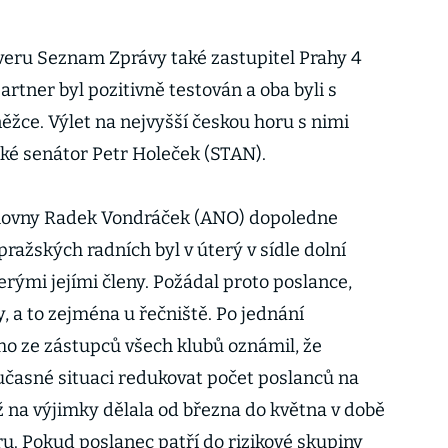
veru Seznam Zprávy také zastupitel Prahy 4
artner byl pozitivně testován a oba byli s
žce. Výlet na nejvyšší českou horu s nimi
aké senátor Petr Holeček (STAN).
ovny Radek Vondráček (ANO) dopoledne
pražských radních byl v úterý v sídle dolní
rými jejími členy. Požádal proto poslance,
y, a to zejména u řečniště. Po jednání
ho ze zástupců všech klubů oznámil, že
časné situaci redukovat počet poslanců na
až na výjimky dělala od března do května v době
ru. Pokud poslanec patří do rizikové skupiny