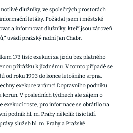
ednotlivé dlužníky, ve společných prostorách
informační letáky. Požádal jsem i městské
povat a informovat dlužníky, kteří jsou zároveň
,“ uvádí pražský radní Jan Chabr.
kem 173 tisíc exekucí za jízdu bez platného
enou přirážku k jízdnému. V tomto případě se
dů od roku 1993 do konce letošního srpna.
všechny exekuce v rámci Dopravního podniku
ů korun. V posledních týdnech ale zájem o
e exekucí roste, pro informace se obrátilo na
ní podnik hl. m. Prahy několik tisíc lidí.
právy služeb hl. m. Prahy a Pražské