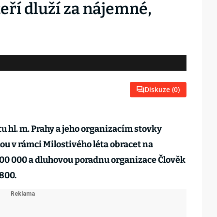
kteří dluží za nájemné,
o
Diskuze (
0
)
tu hl. m. Prahy a jeho organizacím stovky
ou v rámci Milostivého léta obracet na
100 000 a dluhovou poradnu organizace Člověk
 800.