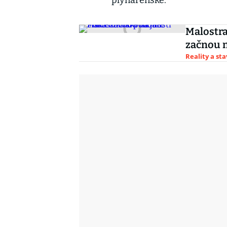
plynárenské.
Malostra
začnou n
Reality a st