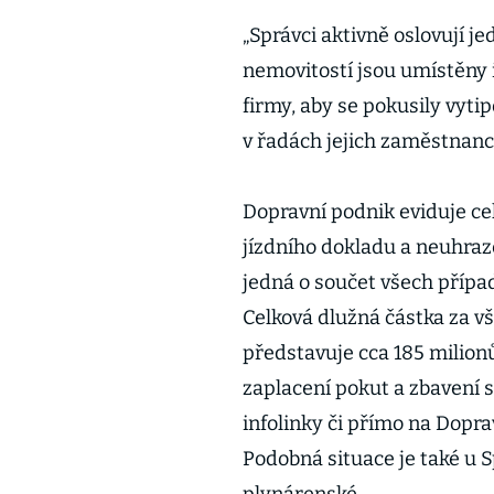
„Správci aktivně oslovují j
nemovitostí jsou umístěny 
firmy, aby se pokusily vyti
v řadách jejich zaměstnanců
Dopravní podnik eviduje cel
jízdního dokladu a neuhraz
jedná o součet všech přípa
Celková dlužná částka za 
představuje cca 185 milion
zaplacení pokut a zbavení s
infolinky či přímo na Doprav
Podobná situace je také u S