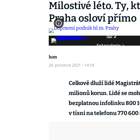
Milostivé léto. Ty, 
Praha osloví přím
2
Fotogalerie
lum
20. prosince 2021
·
14:18
Celkově dluží lidé Magistrá
milionů korun. Lidé se moh
bezplatnou infolinku 800 
v tísni na telefonu 770 600