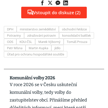
Vstoupit do diskuze (2)
DPH
ministerstvo zemědělství
obchodní řetězce
Potraviny
zdražování potravin
konsolidační balíček
ODS
KDU-ČSL
Marek Výborný
Tomáš Prouza
Petr Mlsna
Martin Kupka
jídlo
Úřad pro ochranu hospodářské soutěže
Komunální volby 2026
V roce 2026 se v Česku uskuteční
komunální volby, tedy volby do
zastupitelstev obcí. Přinášíme přehled
důležitých informací, mezi které patří