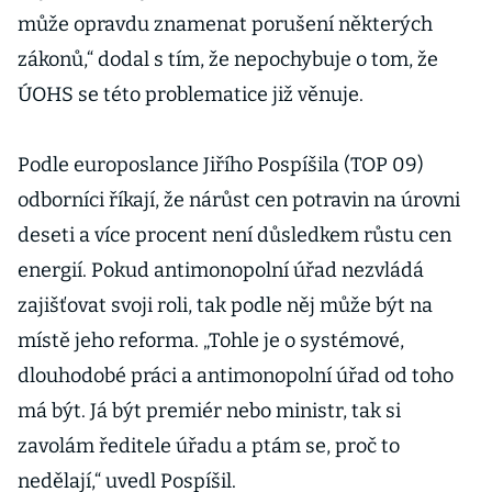
může opravdu znamenat porušení některých
zákonů,“ dodal s tím, že nepochybuje o tom, že
ÚOHS se této problematice již věnuje.
Podle europoslance Jiřího Pospíšila (TOP 09)
odborníci říkají, že nárůst cen potravin na úrovni
deseti a více procent není důsledkem růstu cen
energií. Pokud antimonopolní úřad nezvládá
zajišťovat svoji roli, tak podle něj může být na
místě jeho reforma. „Tohle je o systémové,
dlouhodobé práci a antimonopolní úřad od toho
má být. Já být premiér nebo ministr, tak si
zavolám ředitele úřadu a ptám se, proč to
nedělají,“ uvedl Pospíšil.