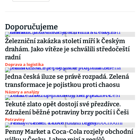
Doporučujeme
Železniční zakázka století míří k Českým
drahám. Jako vítěze je schválili středočeští
radní
Doprava a logistika
Jedna česká iluze se právě rozpadá. Zelená
transformace je pojistkou proti chaosu
Názory a analýzy
Tekuté zlato opět dostojí své přezdívce.
Zdražení běžné potraviny brzy pocítí i Češi
Potraviny
Penny Market a Coca-Cola rozjely obchodní
válku v Česku. Lahve mizí z regálů