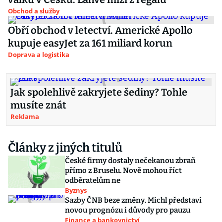
Obchod a služby
Obří obchod v letectví. Americké Apollo
kupuje easyJet za 161 miliard korun
Doprava a logistika
Jak spolehlivě zakryjete šediny? Tohle
musíte znát
Reklama
Články z jiných titulů
České firmy dostaly nečekanou zbraň
přímo z Bruselu. Nově mohou říct
odběratelům ne
Byznys
Sazby ČNB beze změny. Michl představí
novou prognózu i důvody pro pauzu
Finance a bankovnictví