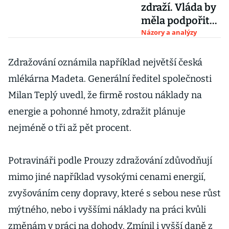
zdraží. Vláda by
měla podpořit
dovoz i příchod
Názory a analýzy
nových
obchodníků
Zdražování oznámila například největší česká
mlékárna Madeta. Generální ředitel společnosti
Milan Teplý uvedl, že firmě rostou náklady na
energie a pohonné hmoty, zdražit plánuje
nejméně o tři až pět procent.
Potravináři podle Prouzy zdražování zdůvodňují
mimo jiné například vysokými cenami energií,
zvyšováním ceny dopravy, které s sebou nese růst
mýtného, nebo i vyššími náklady na práci kvůli
změnám v práci na dohody. Zmínil i vyšší daně z