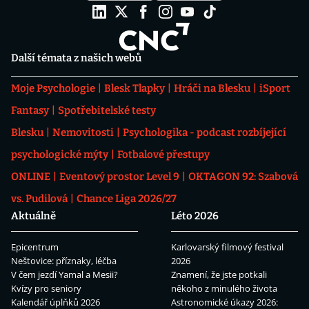
Další témata z našich webů
Moje Psychologie
Blesk Tlapky
Hráči na Blesku
iSport
Fantasy
Spotřebitelské testy
Blesku
Nemovitosti
Psychologika - podcast rozbíjející
psychologické mýty
Fotbalové přestupy
ONLINE
Eventový prostor Level 9
OKTAGON 92: Szabová
vs. Pudilová
Chance Liga 2026/27
Aktuálně
Léto 2026
Epicentrum
Karlovarský filmový festival
Neštovice: příznaky, léčba
2026
V čem jezdí Yamal a Mesii?
Znamení, že jste potkali
Kvízy pro seniory
někoho z minulého života
Kalendář úplňků 2026
Astronomické úkazy 2026: