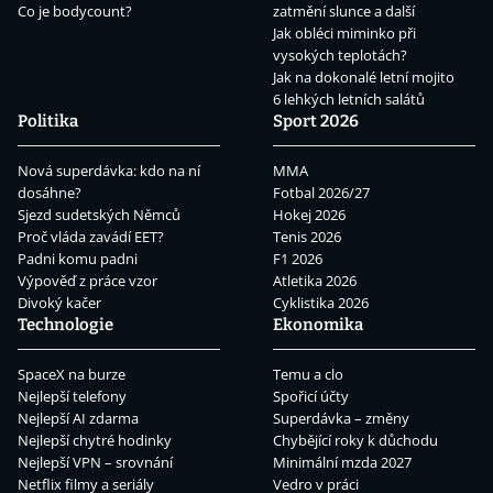
Co je bodycount?
zatmění slunce a další
Jak obléci miminko při
vysokých teplotách?
Jak na dokonalé letní mojito
6 lehkých letních salátů
Politika
Sport 2026
Nová superdávka: kdo na ní
MMA
dosáhne?
Fotbal 2026/27
Sjezd sudetských Němců
Hokej 2026
Proč vláda zavádí EET?
Tenis 2026
Padni komu padni
F1 2026
Výpověď z práce vzor
Atletika 2026
Divoký kačer
Cyklistika 2026
Technologie
Ekonomika
SpaceX na burze
Temu a clo
Nejlepší telefony
Spořicí účty
Nejlepší AI zdarma
Superdávka – změny
Nejlepší chytré hodinky
Chybějící roky k důchodu
Nejlepší VPN – srovnání
Minimální mzda 2027
Netflix filmy a seriály
Vedro v práci