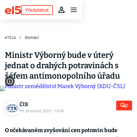
Předplatné
e15.cz
Domácí
Ministr Výborný bude v úterý
jednat o drahých potravinách s
šéfem antimonopolního úřadu
ČTK
2
10. prosince 2023
·
14:30
O očekávaném zvyšování cen potravin bude