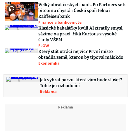
Velký obrat českých bank. Po Partners se k
bitcoinu chystá i Česká spořitelna i
Raiffeisenbank
Finance a bankovnictví
Klasické bakalářky kvůli AI ztratily smysl,
sázíme na praxi, říká Kartous z vysoké
školy VŠEM
FLOW
Který stát utrácí nejvíc? První místo
obsadila země, kterou by tipoval málokdo
Ekonomika
Jak vybrat barvu, která vám bude slušet?
Tohle je rozhodující
Reklama