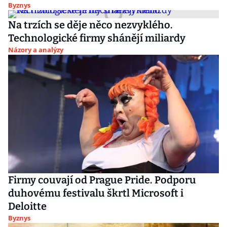
Byznys
Na trzích se děje něco nezvyklého.
Technologické firmy shánějí miliardy
Názory a analýzy
Firmy couvají od Prague Pride. Podporu
duhovému festivalu škrtl Microsoft i
Deloitte
Byznys