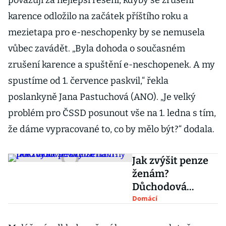
považují za nejlepší řešení, kdyby se zrušení
karence odložilo na začátek příštího roku a
mezietapa pro e-neschopenky by se nemusela
vůbec zavádět. „Byla dohoda o současném
zrušení karence a spuštění e-neschopenek. A my
spustíme od 1. července paskvil,“ řekla
poslankyně Jana Pastuchová (ANO). „Je velký
problém pro ČSSD posunout vše na 1. ledna s tím,
že dáme vypracované to, co by mělo být?“ dodala.
Jak zvýšit penze
ženám?
Důchodová
komise pokročila
Domácí
se svými návrhy