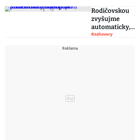
Rodičovskou
zvyšujme
automaticky,
chce pirátka
Rozhovory
Richterová.
Miliardy má
přinést
zdanění
konopí