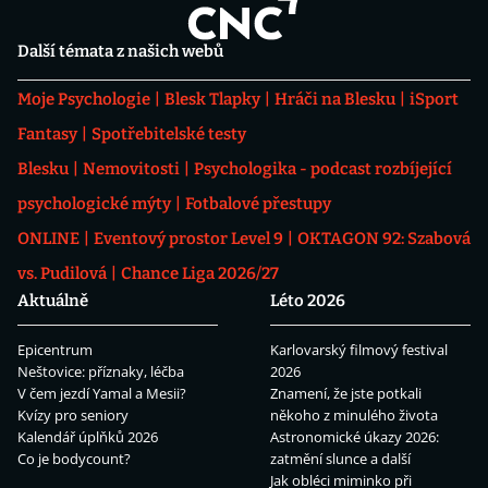
Další témata z našich webů
Moje Psychologie
Blesk Tlapky
Hráči na Blesku
iSport
Fantasy
Spotřebitelské testy
Blesku
Nemovitosti
Psychologika - podcast rozbíjející
psychologické mýty
Fotbalové přestupy
ONLINE
Eventový prostor Level 9
OKTAGON 92: Szabová
vs. Pudilová
Chance Liga 2026/27
Aktuálně
Léto 2026
Epicentrum
Karlovarský filmový festival
Neštovice: příznaky, léčba
2026
V čem jezdí Yamal a Mesii?
Znamení, že jste potkali
Kvízy pro seniory
někoho z minulého života
Kalendář úplňků 2026
Astronomické úkazy 2026:
Co je bodycount?
zatmění slunce a další
Jak obléci miminko při