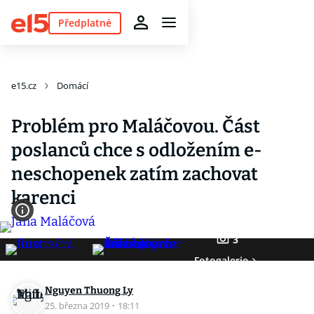
Předplatné
e15.cz
Domácí
Problém pro Maláčovou. Část
poslanců chce s odložením e-
neschopenek zatím zachovat
karenci
3
Fotogalerie
Nguyen Thuong Ly
25. března 2019
·
18:11