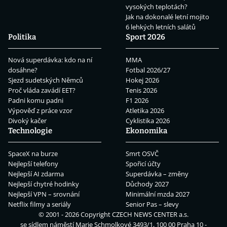
vysokých teplotách?
Jak na dokonalé letní mojito
6 lehkých letních salátů
Politika
Sport 2026
Nová superdávka: kdo na ní
MMA
dosáhne?
Fotbal 2026/27
Sjezd sudetských Němců
Hokej 2026
Proč vláda zavádí EET?
Tenis 2026
Padni komu padni
F1 2026
Výpověď z práce vzor
Atletika 2026
Divoký kačer
Cyklistika 2026
Technologie
Ekonomika
SpaceX na burze
Smrt OSVČ
Nejlepší telefony
Spořicí účty
Nejlepší AI zdarma
Superdávka – změny
Nejlepší chytré hodinky
Důchody 2027
Nejlepší VPN – srovnání
Minimální mzda 2027
Netflix filmy a seriály
Senior Pas – slevy
© 2001 - 2026 Copyright
CZECH NEWS CENTER a.s.
se sídlem náměstí Marie Schmolkové 3493/1, 100 00 Praha 10 -