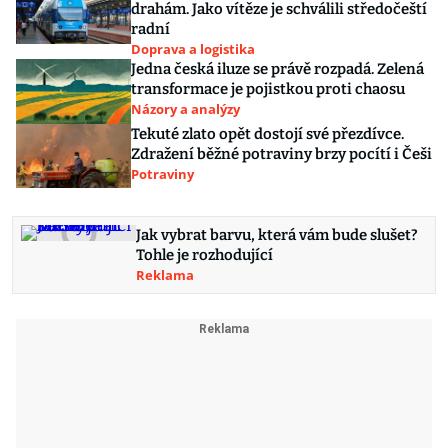
drahám. Jako vítěze je schválili středočeští
radní
Doprava a logistika
Jedna česká iluze se právě rozpadá. Zelená
transformace je pojistkou proti chaosu
Názory a analýzy
Tekuté zlato opět dostojí své přezdívce.
Zdražení běžné potraviny brzy pocítí i Češi
Potraviny
Jak vybrat barvu, která vám bude slušet?
Tohle je rozhodující
Reklama