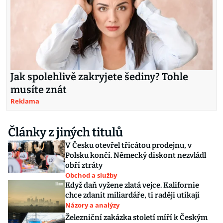
Jak spolehlivě zakryjete šediny? Tohle
musíte znát
Reklama
Články z jiných titulů
V Česku otevřel třicátou prodejnu, v
Polsku končí. Německý diskont nezvládl
obří ztráty
Obchod a služby
Když daň vyžene zlatá vejce. Kalifornie
chce zdanit miliardáře, ti raději utíkají
Názory a analýzy
Železniční zakázka století míří k Českým