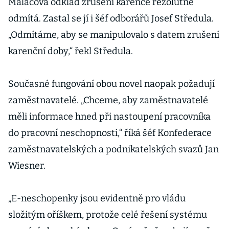
Maláčová odklad zrušení karence rezolutně
odmítá. Zastal se jí i šéf odborářů Josef Středula.
„Odmítáme, aby se manipulovalo s datem zrušení
karenční doby,“ řekl Středula.
Současné fungování obou novel naopak požadují
zaměstnavatelé. „Chceme, aby zaměstnavatelé
měli informace hned při nastoupení pracovníka
do pracovní neschopnosti,“ říká šéf Konfederace
zaměstnavatelských a podnikatelských svazů Jan
Wiesner.
„E-neschopenky jsou evidentně pro vládu
složitým oříškem, protože celé řešení systému