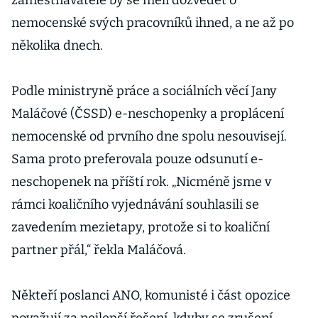
zaměstnavatelé by se měli dozvědět o
nemocenské svých pracovníků ihned, a ne až po
několika dnech.
Podle ministryně práce a sociálních věcí Jany
Maláčové (ČSSD) e-neschopenky a proplácení
nemocenské od prvního dne spolu nesouvisejí.
Sama proto preferovala pouze odsunutí e-
neschopenek na příští rok. „Nicméně jsme v
rámci koaličního vyjednávání souhlasili se
zavedením mezietapy, protože si to koaliční
partner přál,“ řekla Maláčová.
Někteří poslanci ANO, komunisté i část opozice