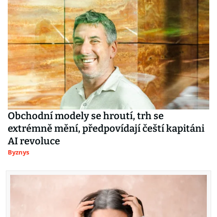
Obchodní modely se hroutí, trh se
extrémně mění, předpovídají čeští kapitáni
AI revoluce
Byznys