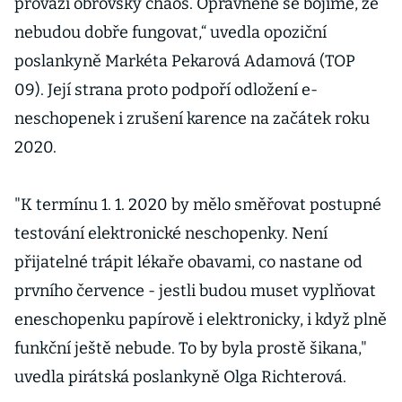
provází obrovský chaos. Oprávněně se bojíme, že
nebudou dobře fungovat,“ uvedla opoziční
poslankyně Markéta Pekarová Adamová (TOP
09). Její strana proto podpoří odložení e-
neschopenek i zrušení karence na začátek roku
2020.
"K termínu 1. 1. 2020 by mělo směřovat postupné
testování elektronické neschopenky. Není
přijatelné trápit lékaře obavami, co nastane od
prvního července - jestli budou muset vyplňovat
eneschopenku papírově i elektronicky, i když plně
funkční ještě nebude. To by byla prostě šikana,"
uvedla pirátská poslankyně Olga Richterová.