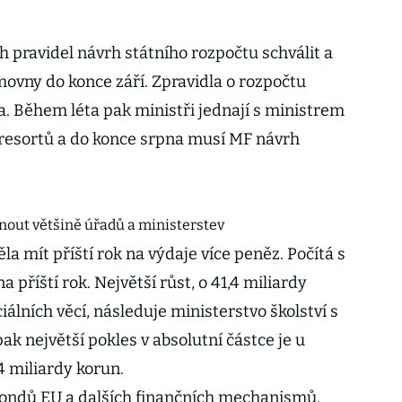
 pravidel návrh státního rozpočtu schválit a
ovny do konce září. Zpravidla o rozpočtu
. Během léta pak ministři jednají s ministrem
 resortů a do konce srpna musí MF návrh
nout většině úřadů a ministerstev
a mít příští rok na výdaje více peněz. Počítá s
 příští rok. Největší růst, o 41,4 miliardy
iálních věcí, následuje ministerstvo školství s
k největší pokles v absolutní částce je u
,4 miliardy korun.
 fondů EU a dalších finančních mechanismů,