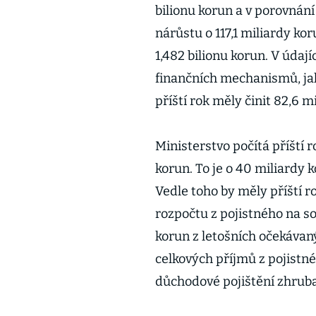
bilionu korun a v porovnán
nárůstu o 117,1 miliardy ko
1,482 bilionu korun. V údaj
finančních mechanismů, jako
příští rok měly činit 82,6 m
Ministerstvo počítá příští 
korun. To je o 40 miliardy 
Vedle toho by měly příští 
rozpočtu z pojistného na so
korun z letošních očekávan
celkových příjmů z pojistné
důchodové pojištění zhruba