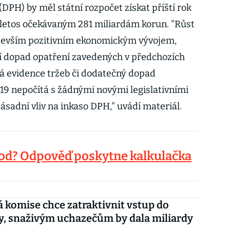
DPH) by měl státní rozpočet získat příští rok
 letos očekávaným 281 miliardám korun. "Růst
devším pozitivním ekonomickým vývojem,
vní dopad opatření zavedených v předchozích
ká evidence tržeb či dodatečný dopad
019 nepočítá s žádnými novými legislativními
ásadní vliv na inkaso DPH," uvádí materiál.
hod? Odpověď poskytne kalkulačka
 komise chce zatraktivnit vstup do
, snaživým uchazečům by dala miliardy