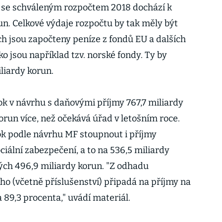
í se schváleným rozpočtem 2018 dochází k
run. Celkové výdaje rozpočtu by tak měly být
ích jsou započteny peníze z fondů EU a dalších
 jsou například tzv. norské fondy. Ty by
iliardy korun.
rok v návrhu s daňovými příjmy 767,7 miliardy
korun více, než očekává úřad v letošním roce.
rok podle návrhu MF stoupnout i příjmy
ciální zabezpečení, a to na 536,5 miliardy
ých 496,9 miliardy korun. "Z odhadu
ho (včetně příslušenství) připadá na příjmy na
 89,3 procenta," uvádí materiál.