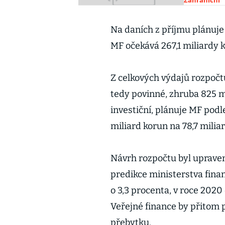
Zahraniční
Na daních z příjmu plánuje M
MF očekává 267,1 miliardy 
Z celkových výdajů rozpočtu
tedy povinné, zhruba 825 mi
investiční, plánuje MF podl
miliard korun na 78,7 milia
Návrh rozpočtu byl uprav
predikce ministerstva finan
o 3,3 procenta, v roce 2020 
Veřejné finance by přitom 
přebytku.