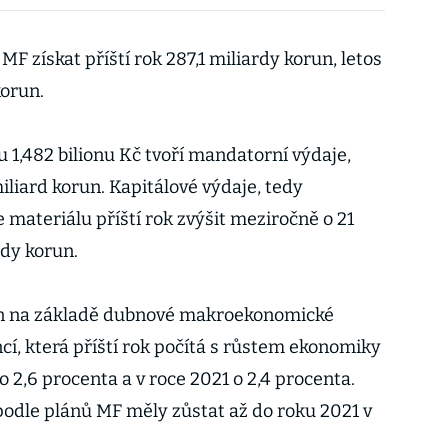
F získat příští rok 287,1 miliardy korun, letos
korun.
 1,482 bilionu Kč tvoří mandatorní výdaje,
liard korun. Kapitálové výdaje, tedy
e materiálu příští rok zvýšit meziročně o 21
rdy korun.
en na základě dubnové makroekonomické
cí, která příští rok počítá s růstem ekonomiky
o 2,6 procenta a v roce 2021 o 2,4 procenta.
podle plánů MF měly zůstat až do roku 2021 v