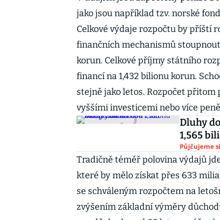
jako jsou například tzv. norské fond
Celkové výdaje rozpočtu by příští 
finančních mechanismů stoupnout me
korun. Celkové příjmy státního roz
financí na 1,432 bilionu korun. Sch
stejně jako letos. Rozpočet přitom 
vyššími investicemi nebo více peně
Dluhy d
1,565 bi
Půjčujeme s
Tradičně téměř polovina výdajů jde 
které by mělo získat přes 633 miliar
se schváleným rozpočtem na letošn
zvýšením základní výměry důchodů