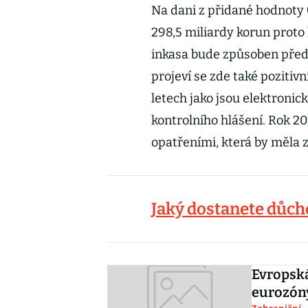
Na dani z přidané hodnoty (
298,5 miliardy korun proto
inkasa bude způsoben pře
projeví se zde také poziti
letech jako jsou elektronic
kontrolního hlášení. Rok 2
opatřeními, která by měla z
Jaký dostanete důc
Evropská
eurozóny