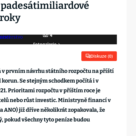
e padesátimiliardové
 roky
4
Fotogalerie
Diskuze (
0
)
á v prvním návrhu státního rozpočtu na příští
 korun. Se stejným schodkem počítá i v
21. Prioritami rozpočtu v příštím roce je
elů nebo růst investic. Ministryně financí v
a ANO) již dříve několikrát zopakovala, že
ý, pokud všechny tyto peníze budou