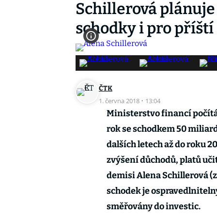
Schillerová plánuj
schodky i pro příští
ČTK
1. června 2018
·
13:04
Ministerstvo financí počít
rok se schodkem 50 miliard
dalších letech až do roku 20
zvýšení důchodů, platů učit
demisi Alena Schillerová (z
schodek je ospravedlniteln
směřovány do investic.