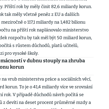
y. Příští rok by měly činit 82,6 miliardy korun.
rok tak měly včetně peněz z EU a dalších
ziročně o 117,1 miliardy na 1,482 bilionu
počtu na příští rok naplánovalo ministerstvo
odek rozpočtu by tak měl být 50 miliard korun,
počítá s růstem důchodů, platů učitelů,
zi pro vysoké školy.
omácností v dubnu stouply na zhruba
lionu korun
i
na vrub ministerstva práce a sociálních věcí,
d korun. To je o 41,4 miliardy více ve srovnání
í rok. V případě důchodů návrh počítá se
 z devíti na deset procent průměrné mzdy a