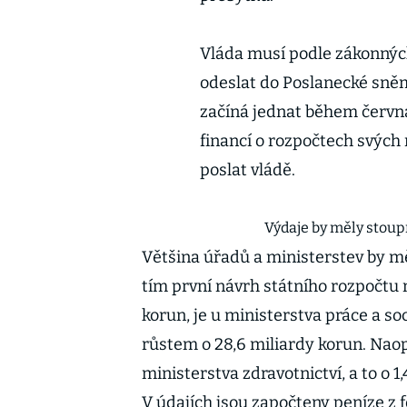
Vláda musí podle zákonných
odeslat do Poslanecké sněm
začíná jednat během června
financí o rozpočtech svých
poslat vládě.
Výdaje by měly stoup
Většina úřadů a ministerstev by měl
tím první návrh státního rozpočtu na
korun, je u ministerstva práce a soc
růstem o 28,6 miliardy korun. Naopa
ministerstva zdravotnictví, a to o 1
V údajích jsou započteny peníze z