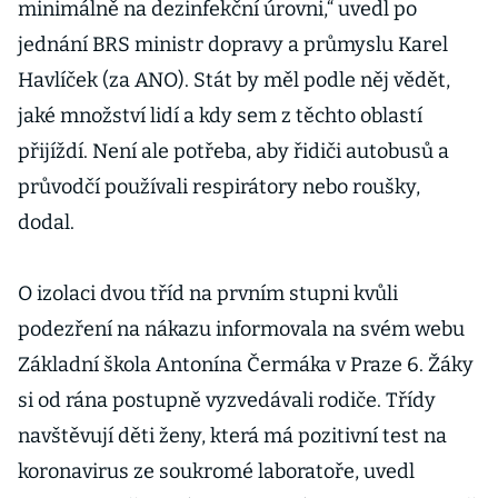
minimálně na dezinfekční úrovni,“ uvedl po
jednání BRS ministr dopravy a průmyslu Karel
Havlíček (za ANO). Stát by měl podle něj vědět,
jaké množství lidí a kdy sem z těchto oblastí
přijíždí. Není ale potřeba, aby řidiči autobusů a
průvodčí používali respirátory nebo roušky,
dodal.
O izolaci dvou tříd na prvním stupni kvůli
podezření na nákazu informovala na svém webu
Základní škola Antonína Čermáka v Praze 6. Žáky
si od rána postupně vyzvedávali rodiče. Třídy
navštěvují děti ženy, která má pozitivní test na
koronavirus ze soukromé laboratoře, uvedl