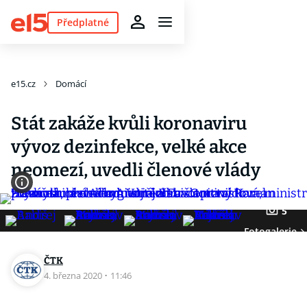
Předplatné
e15.cz
Domácí
Stát zakáže kvůli koronaviru
vývoz dezinfekce, velké akce
neomezí, uvedli členové vlády
5
Fotogalerie
ČTK
4. března 2020
·
11:46