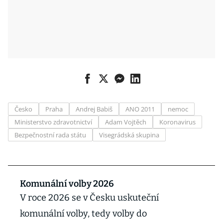
Česko
Praha
Andrej Babiš
ANO 2011
nemoc
Ministerstvo zdravotnictví
Adam Vojtěch
Koronavirus
Bezpečnostní rada státu
Visegrádská skupina
Komunální volby 2026
V roce 2026 se v Česku uskuteční
komunální volby, tedy volby do