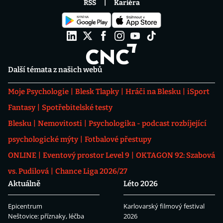
RSS
Kariéra
Další témata z našich webů
Moje Psychologie
Blesk Tlapky
Hráči na Blesku
iSport
Fantasy
Spotřebitelské testy
Blesku
Nemovitosti
Psychologika - podcast rozbíjející
psychologické mýty
Fotbalové přestupy
ONLINE
Eventový prostor Level 9
OKTAGON 92: Szabová
vs. Pudilová
Chance Liga 2026/27
Aktuálně
Léto 2026
Epicentrum
Karlovarský filmový festival
Neštovice: příznaky, léčba
2026