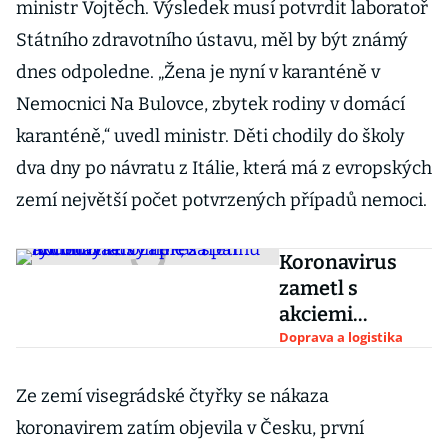
ministr Vojtěch. Výsledek musí potvrdit laboratoř
Státního zdravotního ústavu, měl by být známý
dnes odpoledne. „Žena je nyní v karanténě v
Nemocnici Na Bulovce, zbytek rodiny v domácí
karanténě,“ uvedl ministr. Děti chodily do školy
dva dny po návratu z Itálie, která má z evropských
zemí největší počet potvrzených případů nemoci.
Koronavirus
zametl s
akciemi
aerolinek, za
Doprava a logistika
pár týdnů
ztratily i přes
Ze zemí visegrádské čtyřky se nákaza
třetinu hodnoty
koronavirem zatím objevila v Česku, první