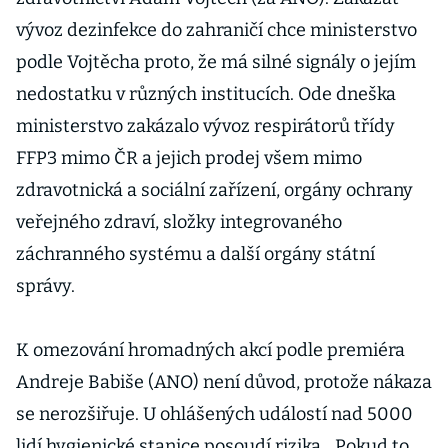
vývoz dezinfekce do zahraničí chce ministerstvo
podle Vojtěcha proto, že má silné signály o jejím
nedostatku v různých institucích. Ode dneška
ministerstvo zakázalo vývoz respirátorů třídy
FFP3 mimo ČR a jejich prodej všem mimo
zdravotnická a sociální zařízení, orgány ochrany
veřejného zdraví, složky integrovaného
záchranného systému a další orgány státní
správy.
K omezování hromadných akcí podle premiéra
Andreje Babiše (ANO) není důvod, protože nákaza
se nerozšiřuje. U ohlášených událostí nad 5000
lidí hygienické stanice posoudí rizika. „Pokud to