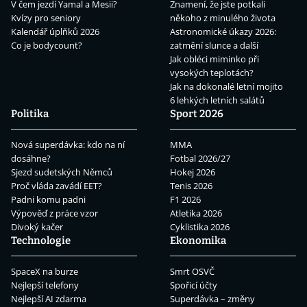
V čem jezdí Yamal a Mesii?
Znamení, že jste potkali
Kvízy pro seniory
někoho z minulého života
Kalendář úplňků 2026
Astronomické úkazy 2026:
Co je bodycount?
zatmění slunce a další
Jak obléci miminko při
vysokých teplotách?
Jak na dokonalé letní mojito
6 lehkých letních salátů
Politika
Sport 2026
Nová superdávka: kdo na ní
MMA
dosáhne?
Fotbal 2026/27
Sjezd sudetských Němců
Hokej 2026
Proč vláda zavádí EET?
Tenis 2026
Padni komu padni
F1 2026
Výpověď z práce vzor
Atletika 2026
Divoký kačer
Cyklistika 2026
Technologie
Ekonomika
SpaceX na burze
Smrt OSVČ
Nejlepší telefony
Spořicí účty
Nejlepší AI zdarma
Superdávka – změny