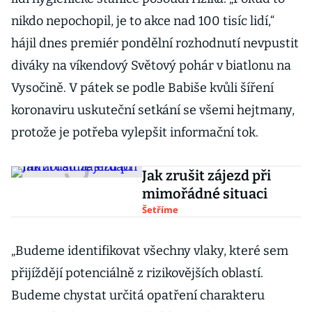
nikdo nepochopil, je to akce nad 100 tisíc lidí,“
hájil dnes premiér pondělní rozhodnutí nevpustit
diváky na víkendový Světový pohár v biatlonu na
Vysočině. V pátek se podle Babiše kvůli šíření
koronaviru uskuteční setkání se všemi hejtmany,
protože je potřeba vylepšit informační tok.
Jak zrušit zájezd při
mimořádné situaci
Šetříme
„Budeme identifikovat všechny vlaky, které sem
přijíždějí potenciálně z rizikovějších oblastí.
Budeme chystat určitá opatření charakteru