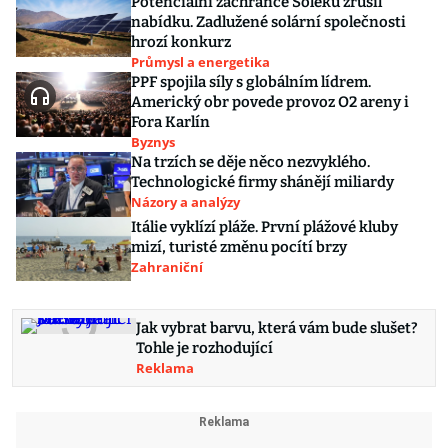
Potenciální zachránce Soleku zrušil
nabídku. Zadlužené solární společnosti
hrozí konkurz
Průmysl a energetika
PPF spojila síly s globálním lídrem.
Americký obr povede provoz O2 areny i
Fora Karlín
Byznys
Na trzích se děje něco nezvyklého.
Technologické firmy shánějí miliardy
Názory a analýzy
Itálie vyklízí pláže. První plážové kluby
mizí, turisté změnu pocítí brzy
Zahraniční
Jak vybrat barvu, která vám bude slušet?
Tohle je rozhodující
Reklama