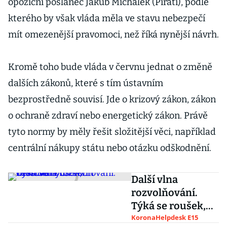
opoziční poslanec Jakub Michálek (Piráti), podle
kterého by však vláda měla ve stavu nebezpečí
mít omezenější pravomoci, než říká nynější návrh.
Kromě toho bude vláda v červnu jednat o změně
dalších zákonů, které s tím ústavním
bezprostředně souvisí. Jde o krizový zákon, zákon
o ochraně zdraví nebo energetický zákon. Právě
tyto normy by měly řešit složitější věci, například
centrální nákupy státu nebo otázku odškodnění.
Další vlna
rozvolňování.
Týká se roušek,
hromadných akcí
KoronaHelpdesk E15