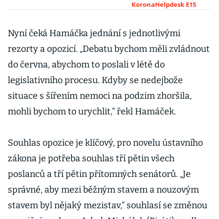
nošení roušek se
KoronaHelpdesk E15
nejspíš vrátí
Nyní čeká Hamáčka jednání s jednotlivými
rezorty a opozicí. „Debatu bychom měli zvládnout
do června, abychom to poslali v létě do
legislativního procesu. Kdyby se nedejbože
situace s šířením nemoci na podzim zhoršila,
mohli bychom to urychlit,“ řekl Hamáček.
Souhlas opozice je klíčový, pro novelu ústavního
zákona je potřeba souhlas tří pětin všech
poslanců a tří pětin přítomných senátorů. „Je
správné, aby mezi běžným stavem a nouzovým
stavem byl nějaký mezistav,“ souhlasí se změnou