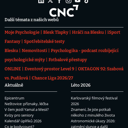
Další témata z našich webů
Moje Psychologie
Blesk Tlapky
Hráči na Blesku
iSport
Fantasy
Spotřebitelské testy
Blesku
Nemovitosti
Psychologika - podcast rozbíjející
psychologické mýty
Fotbalové přestupy
ONLINE
Eventový prostor Level 9
OKTAGON 92: Szabová
vs. Pudilová
Chance Liga 2026/27
Aktuálně
Léto 2026
Epicentrum
Karlovarský filmový festival
Neštovice: příznaky, léčba
2026
V čem jezdí Yamal a Mesii?
Znamení, že jste potkali
Kvízy pro seniory
někoho z minulého života
Kalendář úplňků 2026
Astronomické úkazy 2026:
Co je bodycount?
zatmění slunce a další