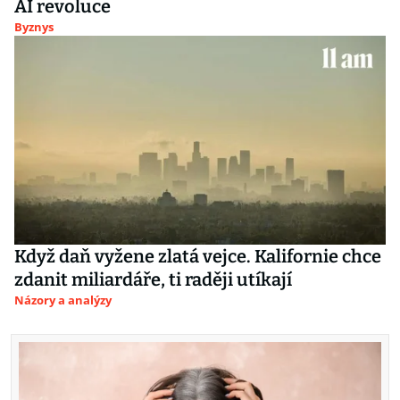
AI revoluce
Byznys
Když daň vyžene zlatá vejce. Kalifornie chce
zdanit miliardáře, ti raději utíkají
Názory a analýzy