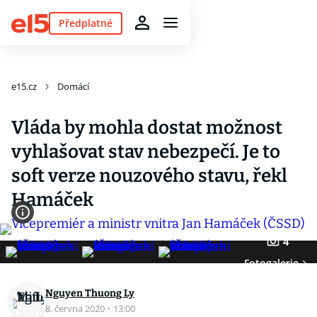
Předplatné
e15.cz
Domácí
Vláda by mohla dostat možnost
vyhlašovat stav nebezpečí. Je to
soft verze nouzového stavu, řekl
Hamáček
4
Fotogalerie
Nguyen Thuong Ly
8. června 2020
·
13:00