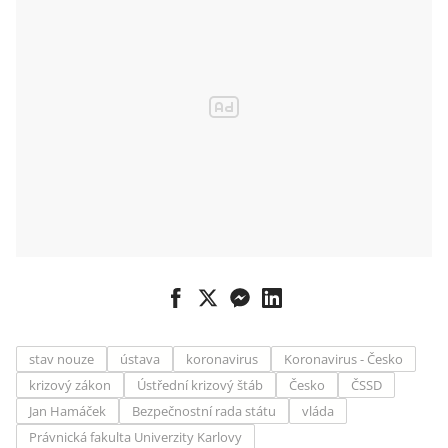
stav nouze
ústava
koronavirus
Koronavirus - Česko
krizový zákon
Ústřední krizový štáb
Česko
ČSSD
Jan Hamáček
Bezpečnostní rada státu
vláda
Právnická fakulta Univerzity Karlovy