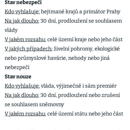
Stav nebezpečí
Kdo vyhlašuje:
hejtmané krajů a primátor Prahy
Na jak dlouho:
30 dní, prodloužení se souhlasem
vlády
V jakém rozsahu:
celé území kraje nebo jeho část
V jakých případech:
živelní pohromy, ekologické
nebo průmyslové havárie, nehody nebo jiná
nebezpečí
Stav nouze
Kdo vyhlašuje:
vláda, výjimečně i sám premiér
Na jak dlouho:
30 dní, prodloužení nebo zrušení
se souhlasem sněmovny
V jakém rozsahu:
celé území státu nebo jeho část