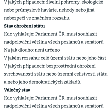
V jakých případech:
živelní pohromy, ekologické
nebo průmyslové havárie, nehody nebo jiná
nebezpečí ve značném rozsahu.
Stav ohrožení státu
Kdo vyhlašuje:
Parlament ČR, musí souhlasit
nadpoloviční většina všech poslanců a senátorů
Na jak dlouho:
není určeno
V jakém rozsahu:
celé území státu nebo jeho část
V jakých případech:
bezprostřední ohrožení
svrchovanosti státu nebo územní celistvosti státu
a nebo jeho demokratických základů.
Válečný stav
Kdo vyhlašuje:
Parlament ČR, musí souhlasit
nadpoloviční většina všech poslanců a senátorů