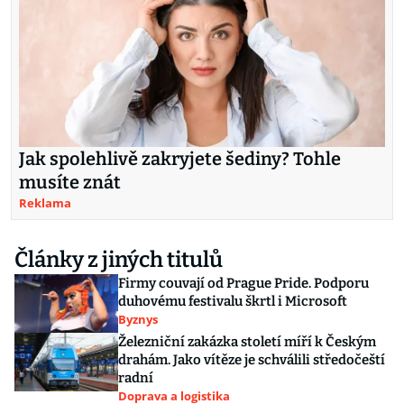
Jak spolehlivě zakryjete šediny? Tohle
musíte znát
Reklama
Články z jiných titulů
Firmy couvají od Prague Pride. Podporu
duhovému festivalu škrtl i Microsoft
Byznys
Železniční zakázka století míří k Českým
drahám. Jako vítěze je schválili středočeští
radní
Doprava a logistika