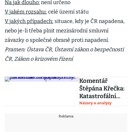
Na jak dlouho:
není určeno
V jakém rozsahu:
celé území státu
V jakých případech:
situace, kdy je ČR napadena,
nebo je-li třeba plnit mezinárodní smluvní
závazky o společné obraně proti napadení.
Pramen: Ústava ČR, Ústavní zákon o bezpečnosti
ČR, Zákon o krizovém řízení
Komentář
Štěpána Křečka:
Katastrofální
dopady
Názory a analýzy
pandemie na
automobilky