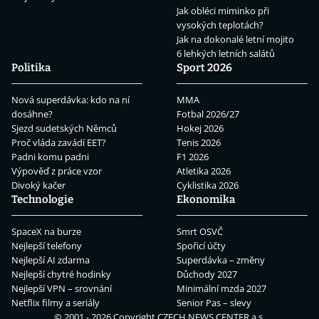
Jak obléci miminko při
vysokých teplotách?
Jak na dokonalé letní mojito
6 lehkých letních salátů
Politika
Sport 2026
Nová superdávka: kdo na ní
MMA
dosáhne?
Fotbal 2026/27
Sjezd sudetských Němců
Hokej 2026
Proč vláda zavádí EET?
Tenis 2026
Padni komu padni
F1 2026
Výpověď z práce vzor
Atletika 2026
Divoký kačer
Cyklistika 2026
Technologie
Ekonomika
SpaceX na burze
Smrt OSVČ
Nejlepší telefony
Spořicí účty
Nejlepší AI zdarma
Superdávka – změny
Nejlepší chytré hodinky
Důchody 2027
Nejlepší VPN – srovnání
Minimální mzda 2027
Netflix filmy a seriály
Senior Pas – slevy
© 2001 - 2026 Copyright
CZECH NEWS CENTER a.s.