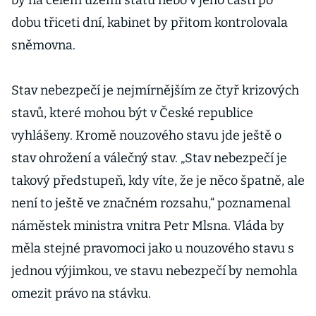
by na celém území státu nebo v jeho části po
dobu třiceti dní, kabinet by přitom kontrolovala
sněmovna.
Stav nebezpečí je nejmírnějším ze čtyř krizových
stavů, které mohou být v České republice
vyhlášeny. Kromě nouzového stavu jde ještě o
stav ohrožení a válečný stav. „Stav nebezpečí je
takový předstupeň, kdy víte, že je něco špatně, ale
není to ještě ve značném rozsahu,“ poznamenal
náměstek ministra vnitra Petr Mlsna. Vláda by
měla stejné pravomoci jako u nouzového stavu s
jednou výjimkou, ve stavu nebezpečí by nemohla
omezit právo na stávku.