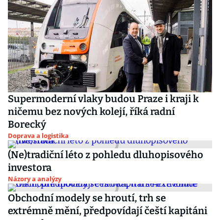
Supermoderní vlaky budou Praze i kraji k
ničemu bez nových kolejí, říká radní
Borecký
Doprava a logistika
(Ne)tradiční léto z pohledu dluhopisového
investora
Názory a analýzy
Obchodní modely se hroutí, trh se
extrémně mění, předpovídají čeští kapitáni