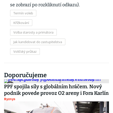
se zobrazí po rozkliknutí odkazu).
Termín voleb
Křížkování
Volba starosty a primátora
Jak kandidovat do zastupitelstva
Voličský průkaz
Doporučujeme
PPF spojila síly s globálním hráčem. Nový
podnik povede provoz O2 areny i Fora Karlín
Byznys