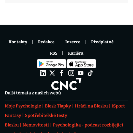
Kontakty
Redakce
Inzerce
Předplatné
RSS
Kariéra
Další témata z našich webů
Moje Psychologie
Blesk Tlapky
Hráči na Blesku
iSport
Fantasy
Spotřebitelské testy
Blesku
Nemovitosti
Psychologika - podcast rozbíjející