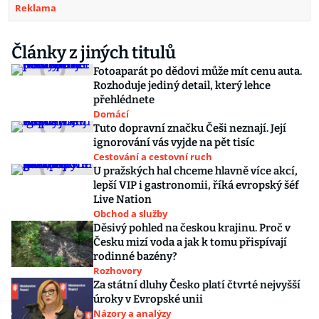
Reklama
Články z jiných titulů
Fotoaparát po dědovi může mít cenu auta.
Rozhoduje jediný detail, který lehce
přehlédnete
Domácí
Tuto dopravní značku Češi neznají. Její
ignorování vás vyjde na pět tisíc
Cestování a cestovní ruch
U pražských hal chceme hlavně více akcí,
lepší VIP i gastronomii, říká evropský šéf
Live Nation
Obchod a služby
Děsivý pohled na českou krajinu. Proč v
Česku mizí voda a jak k tomu přispívají
rodinné bazény?
Rozhovory
Za státní dluhy Česko platí čtvrté nejvyšší
úroky v Evropské unii
Názory a analýzy