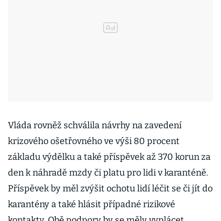
Vláda rovněž schválila návrhy na zavedení
krizového ošetřovného ve výši 80 procent
základu výdělku a také příspěvek až 370 korun za
den k náhradě mzdy či platu pro lidi v karanténě.
Příspěvek by měl zvýšit ochotu lidí léčit se či jít do
karantény a také hlásit případné rizikové
kontakty. Obě podpory by se měly vyplácet