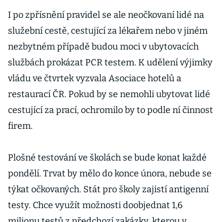
I po zpřísnění pravidel se ale neočkovaní lidé na
služební cestě, cestující za lékařem nebo v jiném
nezbytném případě budou moci v ubytovacích
službách prokázat PCR testem. K udělení výjimky
vládu ve čtvrtek vyzvala Asociace hotelů a
restaurací ČR. Pokud by se nemohli ubytovat lidé
cestující za prací, ochromilo by to podle ní činnost
firem.
Plošné testování ve školách se bude konat každé
pondělí. Trvat by mělo do konce února, nebude se
týkat očkovaných. Stát pro školy zajistí antigenní
testy. Chce využít možnosti doobjednat 1,6
milionu testů z předchozí zakázky, kterou v