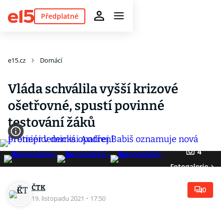
Předplatné
e15.cz
Domácí
Vláda schválila vyšší krizové
ošetřovné, spustí povinné
testování žáků
4
Fotogalerie
ČTK
0
19. listopadu 2021
·
17:50