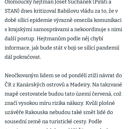
Olomoucký hejtman Josef Suchánek (Piráti a
STAN) dnes kritizoval Babišovu vládu za to, že v
době sílící epidemie výrazně omezila komunikaci
s krajskými samosprávami a nekoordinuje s nimi
další postup. Hejtmanům podle něj chybí
informace, jak bude stát v boji se sílící pandemií
dál pokračovat.
Neočkovaným lidem se od pondělí ztíží návrat do
ČR z Kanárských ostrovů a Madeiry. Na takzvané
mapě cestovatele budou tato území červená, což
značí vysokou míru rizika nákazy. Kvůli plošné
uzávěře Rakouska nebudou také smět lidé do
sousední země na turistické cesty. Podle