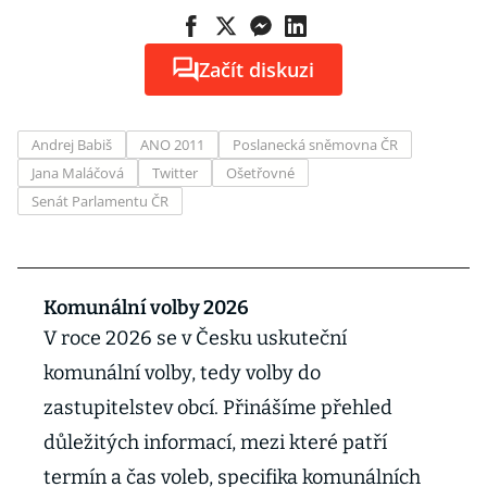
Začít diskuzi
Andrej Babiš
ANO 2011
Poslanecká sněmovna ČR
Jana Maláčová
Twitter
Ošetřovné
Senát Parlamentu ČR
Komunální volby 2026
V roce 2026 se v Česku uskuteční
komunální volby, tedy volby do
zastupitelstev obcí. Přinášíme přehled
důležitých informací, mezi které patří
termín a čas voleb, specifika komunálních