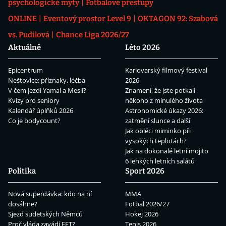
psychologické mýty
Fotbalové přestupy
ONLINE
Eventový prostor Level 9
OKTAGON 92: Szabová
vs. Pudilová
Chance Liga 2026/27
Aktuálně
Léto 2026
Epicentrum
Karlovarský filmový festival
Neštovice: příznaky, léčba
2026
V čem jezdí Yamal a Mesii?
Znamení, že jste potkali
Kvízy pro seniory
někoho z minulého života
Kalendář úplňků 2026
Astronomické úkazy 2026:
Co je bodycount?
zatmění slunce a další
Jak obléci miminko při
vysokých teplotách?
Jak na dokonalé letní mojito
6 lehkých letních salátů
Politika
Sport 2026
Nová superdávka: kdo na ní
MMA
dosáhne?
Fotbal 2026/27
Sjezd sudetských Němců
Hokej 2026
Proč vláda zavádí EET?
Tenis 2026