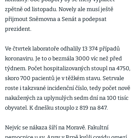
zpětně od listopadu. Novely ale musí ještě
přijmout Sněmovna a Senát a podepsat
prezident.
Ve čtvrtek laboratoře odhalily 13 374 případů
koronaviru. Je to o bezmála 3000 víc než před
týdnem. Počet hospitalizovaných stoupl na 4750,
skoro 700 pacientů je v těžkém stavu. Setrvale
roste i takzvané incidenční číslo, tedy počet nově
nakažených za uplynulých sedm dní na 100 tisíc
obyvatel. K dnešku stouplo z 819 na 847.
Nejvíc se nákaza šíří na Moravě. Fakultní
nemocnice u sv. Anny v Brně kvůli covidu omezí