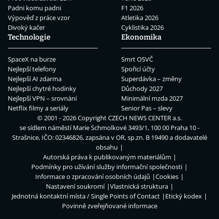
Padni komu padni
F1 2026
Výpověď z práce vzor
Atletika 2026
Divoký kačer
Cyklistika 2026
Technologie
Ekonomika
SpaceX na burze
Smrt OSVČ
Nejlepší telefony
Spořicí účty
Nejlepší AI zdarma
Superdávka – změny
Nejlepší chytré hodinky
Důchody 2027
Nejlepší VPN – srovnání
Minimální mzda 2027
Netflix filmy a seriály
Senior Pas – slevy
© 2001 - 2026 Copyright
CZECH NEWS CENTER a.s.
se sídlem náměstí Marie Schmolkové 3493/1, 100 00 Praha 10 -
Strašnice, IČO: 02346826, zapsána v OR, sp.zn. B 19490 a dodavatelé
obsahu
Autorská práva k publikovaným materiálům
Podmínky pro užívání služby informační společnosti
Informace o zpracování osobních údajů
Cookies
Nastavení soukromí
Vlastnická struktura
Jednotná kontaktní místa / Single Points of Contact
Etický kodex
Povinně zveřejňované informace