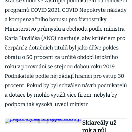
Stát se shodl se zástupci podnikatelů na obnovení
programů COVID 2021, COVID Nepokryté náklady
a kompenzačního bonusu pro živnostníky.
Ministerstvo průmyslu a obchodu podle ministra
Karla Havlíčka (ANO) navrhuje, aby kritériem pro
čerpání z dotačních titulů byl jako dříve pokles
obratu o 50 procent za určité období letošního
roku v porovnání se stejnou dobou roku 2019.
Podnikatelé podle něj žádají hranici pro vstup 30
procent. Pokud by byl schválen návrh podnikatelů
a dotace by mohlo využít více firem, nebyla by
podpora tak vysoká, uvedl ministr.
Skiareály už
rok a půl