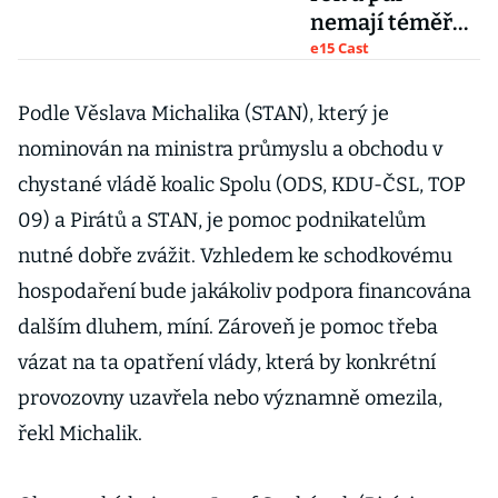
nemají téměř
žádné tržby.
e15 Cast
Jsou ale
připravené, říká
Podle Věslava Michalika (STAN), který je
Libor Knot
nominován na ministra průmyslu a obchodu v
chystané vládě koalic Spolu (ODS, KDU-ČSL, TOP
09) a Pirátů a STAN, je pomoc podnikatelům
nutné dobře zvážit. Vzhledem ke schodkovému
hospodaření bude jakákoliv podpora financována
dalším dluhem, míní. Zároveň je pomoc třeba
vázat na ta opatření vlády, která by konkrétní
provozovny uzavřela nebo významně omezila,
řekl Michalik.