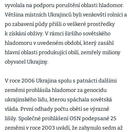
vyvolala na podporu poruštění oblasti hladomor.
Většina místních Ukrajinců byli venkovští rolníci a
po zabavení půdy přišli o veškeré prostředky
k získání obživy. V rámci širšího sovětského
hladomoru v uvedeném období, který zasáhl
hlavní oblasti produkující obilí, zemřely miliony
obyvatel Ukrajiny.
V roce 2006 Ukrajina spolu s patnácti dalšími
zeměmi prohlásila hladomor za genocidu
ukrajinského lidu, kterou spáchala sovětská
vláda. První odhady počtu obětí se výrazně
lišily. Společné prohlášení OSN podepsané 25
zeměmi v roce 2003 uvádí, že zahynulo sedm až