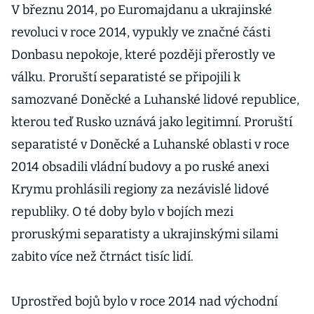
V březnu 2014, po Euromajdanu a ukrajinské
revoluci v roce 2014, vypukly ve značné části
Donbasu nepokoje, které později přerostly ve
válku. Proruští separatisté se připojili k
samozvané Doněcké a Luhanské lidové republice,
kterou teď Rusko uznává jako legitimní. Proruští
separatisté v Doněcké a Luhanské oblasti v roce
2014 obsadili vládní budovy a po ruské anexi
Krymu prohlásili regiony za nezávislé lidové
republiky. O té doby bylo v bojích mezi
proruskými separatisty a ukrajinskými silami
zabito více než čtrnáct tisíc lidí.
Uprostřed bojů bylo v roce 2014 nad východní