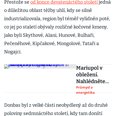
Přestože se
od konce devatenáctého století
jedná
o důležitou oblast těžby uhlí, kdy se silně
industrializovala, region byl téměř vylidněn poté,
co jej po staletí obývaly rozličné kočovné kmeny,
jako byli Skythové, Alani, Hunové, Bulhaři,
Pečeněhové, Kipčakové, Mongolové, Tataři a
Nogajci.
Mariupol v
obležení.
Nahlédněte
do hutí, které
Průmysl a
energetika
si ukrajinský
oligarcha
Donbas byl z velké části neobydlený až do druhé
hlídá pomocí
poloviny sedmnáctého století, kdy tam donští
vlastní