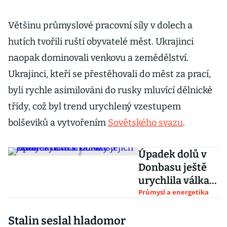
Většinu průmyslové pracovní síly v dolech a
hutích tvořili ruští obyvatelé měst. Ukrajinci
naopak dominovali venkovu a zemědělství.
Ukrajinci, kteří se přestěhovali do měst za prací,
byli rychle asimilováni do rusky mluvící dělnické
třídy, což byl trend urychlený vzestupem
bolševiků a vytvořením
Sovětského svazu
.
Úpadek dolů v
Donbasu ještě
urychlila válka.
Prohlédněte si
Průmysl a energetika
obrazy jejich
Stalin seslal hladomor
zkázy