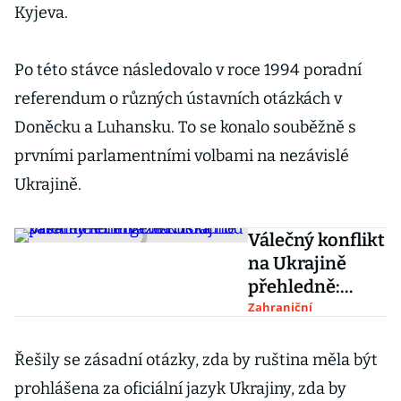
Kyjeva.
Po této stávce následovalo v roce 1994 poradní
referendum o různých ústavních otázkách v
Doněcku a Luhansku. To se konalo souběžně s
prvními parlamentními volbami na nezávislé
Ukrajině.
Válečný konflikt
na Ukrajině
přehledně:
invaze Ruska
Zahraniční
zasáhne
energetiku i
Řešily se zásadní otázky, zda by ruština měla být
obchod
prohlášena za oficiální jazyk Ukrajiny, zda by