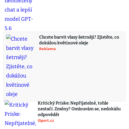
Chcete barvit vlasy šetrněji? Zjistěte, co
dokážou květinové oleje
Reklama
Kritický Priske: Nepřijatelné, tohle
nestačí. Změny? Omlouvám se, nedokážu
odpovědět
iSport.cz