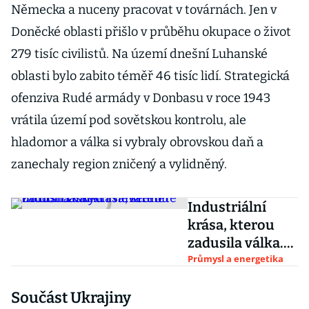
Německa a nuceny pracovat v továrnách. Jen v
Doněcké oblasti přišlo v průběhu okupace o život
279 tisíc civilistů. Na území dnešní Luhanské
oblasti bylo zabito téměř 46 tisíc lidí. Strategická
ofenziva Rudé armády v Donbasu v roce 1943
vrátila území pod sovětskou kontrolu, ale
hladomor a válka si vybraly obrovskou daň a
zanechaly region zničený a vylidněný.
Industriální
krása, kterou
zadusila válka.
Nahlédněte do
Průmysl a energetika
donbaských
Součást Ukrajiny
sléváren