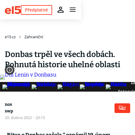
Předplatné
e15.cz
Zahraniční
Donbas trpěl ve všech dobách.
Pohnutá historie uhelné oblasti
13
Fotogale
nos
2
swp
20. dubna 2022
·
20:15