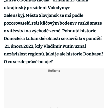
„Bitva o Donbas začala,“ oznámil 19. února
ukrajinský prezident Volodymyr
Zelenskyj. Město Slovjansk se má podle
pozorovatelů stát klíčovým bodem v ruské snaze
o vítězství na východě země. Pohnutá historie
Doněcké a Luhanské oblasti se završila v pondělí
21. února 2022, kdy Vladimir Putin uznal
nezávislost regionů. Jaká je ale historie Donbasu?
O co se zde právě bojuje?