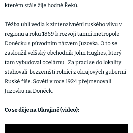
kterém stále žije hodně Řeků.
Těžba uhlí vedla k zintenzivnění ruského vlivu v
regionu a roku 1869 k rozvoji tamní metropole
Doněcku s původním názvem Juzovka. O to se
zasloužil velšský obchodník John Hughes, který
tam vybudoval ocelárnu. Za prací se do lokality
stahovali bezzemští rolníci z okrajových gubernií
Ruské říše. Sověti v roce 1924 přejmenovali
Juzovku na Doněck.
Co se děje na Ukrajině (video):