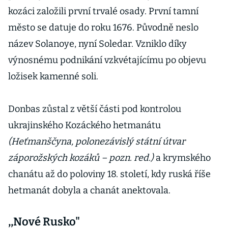
armády
kozáci založili první trvalé osady. První tamní
město se datuje do roku 1676. Původně neslo
název Solanoye, nyní Soledar. Vzniklo díky
výnosnému podnikání vzkvétajícímu po objevu
ložisek kamenné soli.
Donbas zůstal z větší části pod kontrolou
ukrajinského Kozáckého hetmanátu
(Heťmanščyna, polonezávislý státní útvar
záporožských kozáků – pozn. red.)
a krymského
chanátu až do poloviny 18. století, kdy ruská říše
hetmanát dobyla a chanát anektovala.
,,Nové Rusko"