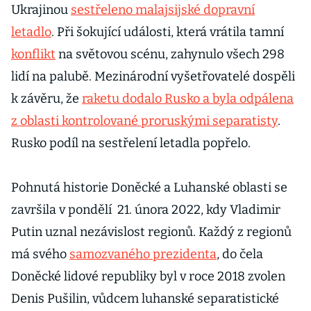
Ukrajinou
sestřeleno malajsijské dopravní
letadlo
. Při šokující události, která vrátila tamní
konflikt
na světovou scénu, zahynulo všech 298
lidí na palubě. Mezinárodní vyšetřovatelé dospěli
k závěru, že
raketu dodalo Rusko a byla odpálena
z oblasti kontrolované proruskými separatisty
.
Rusko podíl na sestřelení letadla popřelo.
Pohnutá historie Doněcké a Luhanské oblasti se
završila v pondělí 21. února 2022, kdy Vladimir
Putin uznal nezávislost regionů. Každý z regionů
má svého
samozvaného prezidenta
, do čela
Doněcké lidové republiky byl v roce 2018 zvolen
Denis Pušilin, vůdcem luhanské separatistické