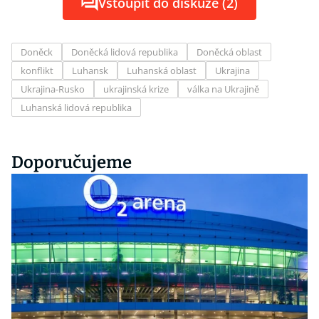
Vstoupit do diskuze (2)
Doněck
Doněcká lidová republika
Doněcká oblast
konflikt
Luhansk
Luhanská oblast
Ukrajina
Ukrajina-Rusko
ukrajinská krize
válka na Ukrajině
Luhanská lidová republika
Doporučujeme