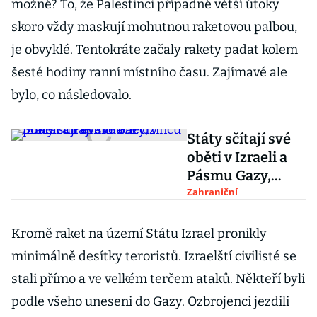
možné? To, že Palestinci případné větší útoky
skoro vždy maskují mohutnou raketovou palbou,
je obvyklé. Tentokráte začaly rakety padat kolem
šesté hodiny ranní místního času. Zajímavé ale
bylo, co následovalo.
Státy sčítají své
oběti v Izraeli a
Pásmu Gazy,
pokračují
Zahraniční
evakuace cizinců
Kromě raket na území Státu Izrael pronikly
minimálně desítky teroristů. Izraelští civilisté se
stali přímo a ve velkém terčem ataků. Někteří byli
podle všeho uneseni do Gazy. Ozbrojenci jezdili