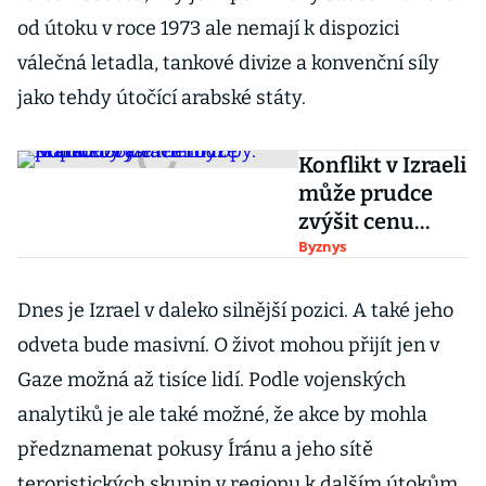
od útoku v roce 1973 ale nemají k dispozici
válečná letadla, tankové divize a konvenční síly
jako tehdy útočící arabské státy.
Konflikt v Izraeli
může prudce
zvýšit cenu
ropy. Dopad by
Byznys
ale měl být
krátkodobý
Dnes je Izrael v daleko silnější pozici. A také jeho
odveta bude masivní. O život mohou přijít jen v
Gaze možná až tisíce lidí. Podle vojenských
analytiků je ale také možné, že akce by mohla
předznamenat pokusy Íránu a jeho sítě
teroristických skupin v regionu k dalším útokům