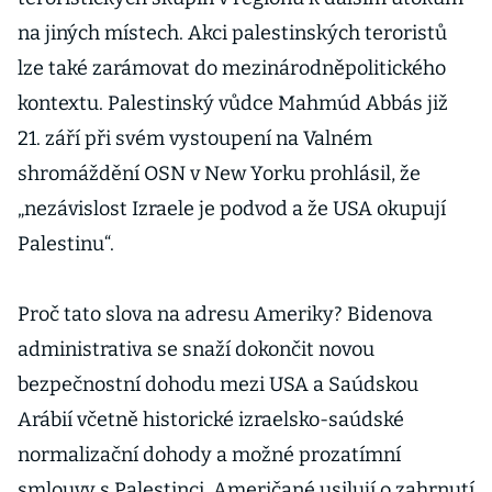
na jiných místech. Akci palestinských teroristů
lze také zarámovat do mezinárodněpolitického
kontextu. Palestinský vůdce Mahmúd Abbás již
21. září při svém vystoupení na Valném
shromáždění OSN v New Yorku prohlásil, že
„nezávislost Izraele je podvod a že USA okupují
Palestinu“.
Proč tato slova na adresu Ameriky? Bidenova
administrativa se snaží dokončit novou
bezpečnostní dohodu mezi USA a Saúdskou
Arábií včetně historické izraelsko-saúdské
normalizační dohody a možné prozatímní
smlouvy s Palestinci. Američané usilují o zahrnutí