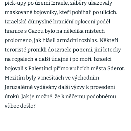
pick-upy po území Izraele, záběry ukazovaly
maskované bojovníky, kteří pobíhali po ulicích.
Izraelské důmyslné hraniční oplocení podél
hranice s Gazou bylo na několika místech
prolomeno, jak hlásil armádní rozhlas. Někteří
teroristé pronikli do Izraele po zemi, jiní letecky
na rogalech a další údajně i po moři. Izraelci
bojovali s Palestinci přímo v ulicích města Sderot.
Mezitím byly v mešitách ve východním
Jeruzalémě vydávány další výzvy k provedení
útoků. Jak je možné, že k něčemu podobnému
vůbec došlo?