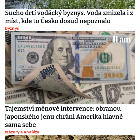
Sucho drtí vodácký byznys. Voda zmizela i z
míst, kde to Česko dosud nepoznalo
Byznys
Tajemství měnové intervence: obranou
japonského jenu chrání Amerika hlavně
sama sebe
Názory a analýzy