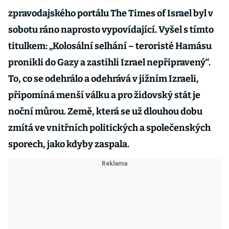
zpravodajského portálu The Times of Israel byl v
sobotu ráno naprosto vypovídající. Vyšel s tímto
titulkem: „Kolosální selhání – teroristé Hamásu
pronikli do Gazy a zastihli Izrael nepřipravený“.
To, co se odehrálo a odehrává v jižním Izraeli,
připomíná menší válku a pro židovský stát je
noční můrou. Země, která se už dlouhou dobu
zmítá ve vnitřních politických a společenských
sporech, jako kdyby zaspala.