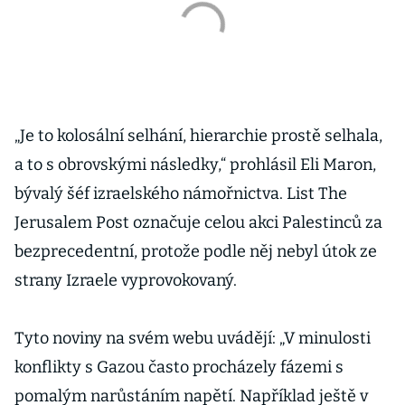
„Je to kolosální selhání, hierarchie prostě selhala,
a to s obrovskými následky,“ prohlásil Eli Maron,
bývalý šéf izraelského námořnictva. List The
Jerusalem Post označuje celou akci Palestinců za
bezprecedentní, protože podle něj nebyl útok ze
strany Izraele vyprovokovaný.
Tyto noviny na svém webu uvádějí: „V minulosti
konflikty s Gazou často procházely fázemi s
pomalým narůstáním napětí. Například ještě v