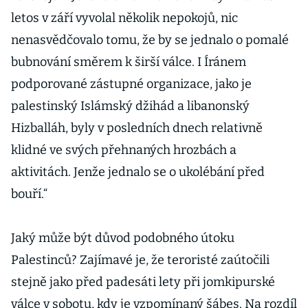
letos v září vyvolal několik nepokojů, nic
nenasvědčovalo tomu, že by se jednalo o pomalé
bubnování směrem k širší válce. I Íránem
podporované zástupné organizace, jako je
palestinský Islámský džihád a libanonský
Hizballáh, byly v posledních dnech relativně
klidné ve svých přehnaných hrozbách a
aktivitách. Jenže jednalo se o ukolébání před
bouří.“
Jaký může být důvod podobného útoku
Palestinců? Zajímavé je, že teroristé zaútočili
stejně jako před padesáti lety při jomkipurské
válce v sobotu, kdy je vzpomínaný šábes. Na rozdíl