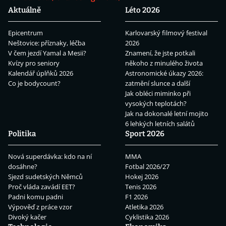
Aktuálně
Léto 2026
Epicentrum
Karlovarský filmový festival
Neštovice: příznaky, léčba
2026
V čem jezdí Yamal a Mesii?
Znamení, že jste potkali
Kvízy pro seniory
někoho z minulého života
Kalendář úplňků 2026
Astronomické úkazy 2026:
Co je bodycount?
zatmění slunce a další
Jak obléci miminko při
vysokých teplotách?
Jak na dokonalé letní mojito
6 lehkých letních salátů
Politika
Sport 2026
Nová superdávka: kdo na ní
MMA
dosáhne?
Fotbal 2026/27
Sjezd sudetských Němců
Hokej 2026
Proč vláda zavádí EET?
Tenis 2026
Padni komu padni
F1 2026
Výpověď z práce vzor
Atletika 2026
Divoký kačer
Cyklistika 2026