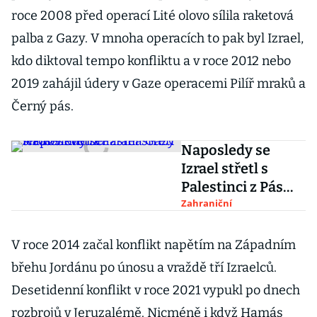
roce 2008 před operací Lité olovo sílila raketová
palba z Gazy. V mnoha operacích to pak byl Izrael,
kdo diktoval tempo konfliktu a v roce 2012 nebo
2019 zahájil údery v Gaze operacemi Pilíř mraků a
Černý pás.
Naposledy se
Izrael střetl s
Palestinci z Pásma
Gazy letos v
Zahraniční
květnu
V roce 2014 začal konflikt napětím na Západním
břehu Jordánu po únosu a vraždě tří Izraelců.
Desetidenní konflikt v roce 2021 vypukl po dnech
rozbrojů v Jeruzalémě. Nicméně i když Hamás