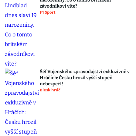
narozeniny. Co o tomto britském
závodníkovi víte?
F1 Sport
Šéf Vojenského zpravodajství exkluzivně v
Hráčích: Česku hrozil vyšší stupeň
nebezpečí!
Blesk hráči