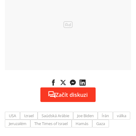
Začít diskuzi
USA
Izrael
Saúdská Arábie
Joe Biden
Írán
válka
Jeruzalém
The Times of Israel
Hamás
Gaza