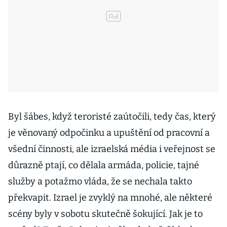
Byl šábes, když teroristé zaútočili, tedy čas, který
je věnovaný odpočinku a upuštění od pracovní a
všední činnosti, ale izraelská média i veřejnost se
důrazně ptají, co dělala armáda, policie, tajné
služby a potažmo vláda, že se nechala takto
překvapit. Izrael je zvyklý na mnohé, ale některé
scény byly v sobotu skutečně šokující. Jak je to