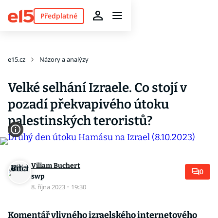
Předplatné
e15.cz
Názory a analýzy
Velké selhání Izraele. Co stojí v
pozadí překvapivého útoku
palestinských teroristů?
Viliam Buchert
0
swp
8. října 2023
·
19:30
Komentář vlivného izraelského internetového