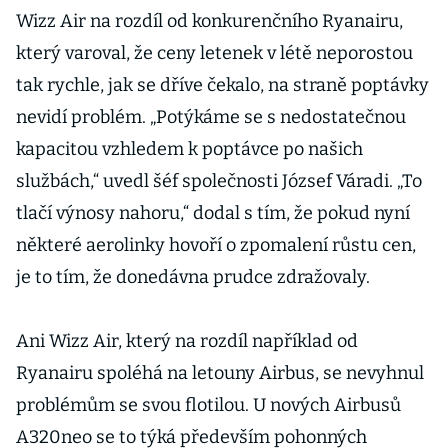
Wizz Air na rozdíl od konkurenčního Ryanairu,
který varoval, že ceny letenek v létě neporostou
tak rychle, jak se dříve čekalo, na straně poptávky
nevidí problém. „Potýkáme se s nedostatečnou
kapacitou vzhledem k poptávce po našich
službách,“ uvedl šéf společnosti József Váradi. „To
tlačí výnosy nahoru,“ dodal s tím, že pokud nyní
některé aerolinky hovoří o zpomalení růstu cen,
je to tím, že donedávna prudce zdražovaly.
Ani Wizz Air, který na rozdíl například od
Ryanairu spoléhá na letouny Airbus, se nevyhnul
problémům se svou flotilou. U nových Airbusů
A320neo se to týká především pohonných