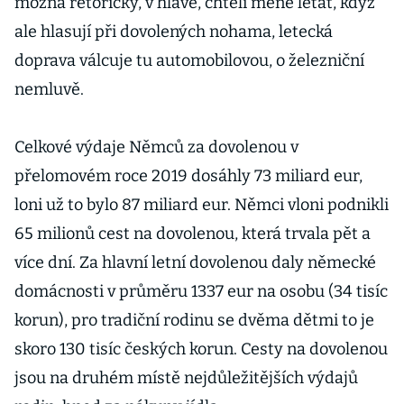
možná rétoricky, v hlavě, chtěli méně létat, když
ale hlasují při dovolených nohama, letecká
doprava válcuje tu automobilovou, o železniční
nemluvě.
Celkové výdaje Němců za dovolenou v
přelomovém roce 2019 dosáhly 73 miliard eur,
loni už to bylo 87 miliard eur. Němci vloni podnikli
65 milionů cest na dovolenou, která trvala pět a
více dní. Za hlavní letní dovolenou daly německé
domácnosti v průměru 1337 eur na osobu (34 tisíc
korun), pro tradiční rodinu se dvěma dětmi to je
skoro 130 tisíc českých korun. Cesty na dovolenou
jsou na druhém místě nejdůležitějších výdajů