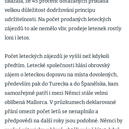
ukázala, že 45 procent dotázaných přikládá
velkou důležitost dodržování principu
udržitelnosti. Na počet prodaných leteckých
zájezdů to ale nemělo vliv, prodeje letenek rostly
loni i letos.
Počet leteckých zájezdů je vyšší než kdykoli
předtím. Letecké společnosti hlásí obrovský
zájem o leteckou dopravu na místa dovolených,
především pak do Turecka a do Španělska, kam
samozřejmě patří i mezi Němci stále velmi
oblíbená Mallorca. V průzkumech deklarované
přání omezit počet letů se nenaplnilo a
předpovědi na další roky jsou podobné. Němci by