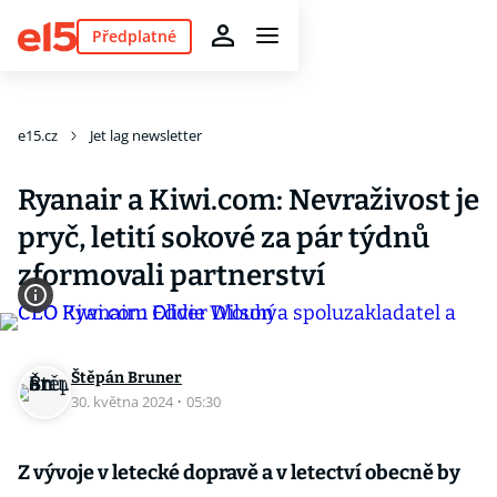
Předplatné
e15.cz
Jet lag newsletter
Ryanair a Kiwi.com: Nevraživost je
pryč, letití sokové za pár týdnů
zformovali partnerství
Štěpán Bruner
30. května 2024
·
05:30
Z vývoje v letecké dopravě a v letectví obecně by