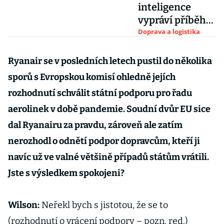
inteligence
vypráví příběhy
o zpoždění a
Doprava a logistika
hledá letadlům
lepší cestu
Ryanair se v posledních letech pustil do několika
sporů s Evropskou komisí ohledně jejích
rozhodnutí schválit státní podporu pro řadu
aerolinek v době pandemie. Soudní dvůr EU sice
dal Ryanairu za pravdu, zároveň ale zatím
nerozhodl o odnětí podpor dopravcům, kteří ji
navíc už ve valné většině případů státům vrátili.
Jste s výsledkem spokojeni?
Wilson:
Neřekl bych s jistotou, že se to
(rozhodnutí o vrácení podpory – pozn. red.)