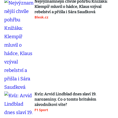
Nejvýznamnější chvíle pohřbu Knížáka:
Klempíř mluvil o hádce, Klaus vzýval
rebelství a přišla i Sára Saudková
Blesk.cz
Kvíz: Arvid Lindblad dnes slaví 19.
narozeniny. Co o tomto britském
závodníkovi víte?
F1 Sport