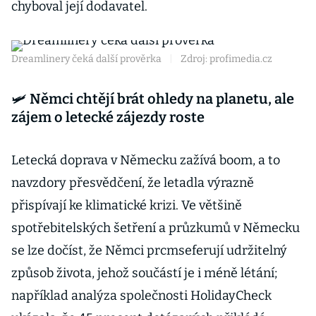
chyboval její dodavatel.
Dreamlinery čeká další prověrka
|
Zdroj: profimedia.cz
🛩️ Němci chtějí brát ohledy na planetu, ale
zájem o letecké zájezdy roste
Letecká doprava v Německu zažívá boom, a to
navzdory přesvědčení, že letadla výrazně
přispívají ke klimatické krizi. Ve většině
spotřebitelských šetření a průzkumů v Německu
se lze dočíst, že Němci prcmseferují udržitelný
způsob života, jehož součástí je i méně létání;
například analýza společnosti HolidayCheck