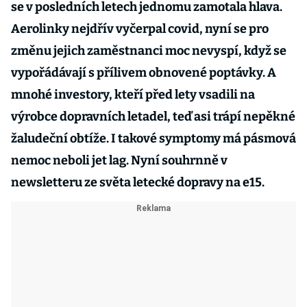
se v posledních letech jednomu zamotala hlava.
Aerolinky nejdřív vyčerpal covid, nyní se pro
změnu jejich zaměstnanci moc nevyspí, když se
vypořádávají s přílivem obnovené poptávky. A
mnohé investory, kteří před lety vsadili na
výrobce dopravních letadel, teď asi trápí nepěkné
žaludeční obtíže. I takové symptomy má pásmová
nemoc neboli jet lag. Nyní souhrnně v
newsletteru ze světa letecké dopravy na e15.