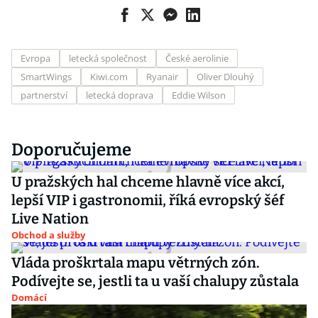
Evropa
letecká společnost
České aerolinie
SmartWings
Kiwi.com
Ryanair
Oliver Dlouhý
partnerství
letecká doprava
Eddie Wilson
Doporučujeme
U pražských hal chceme hlavně více akcí,
lepší VIP i gastronomii, říká evropský šéf
Live Nation
Obchod a služby
Vláda proškrtala mapu větrných zón.
Podívejte se, jestli ta u vaší chalupy zůstala
Domácí