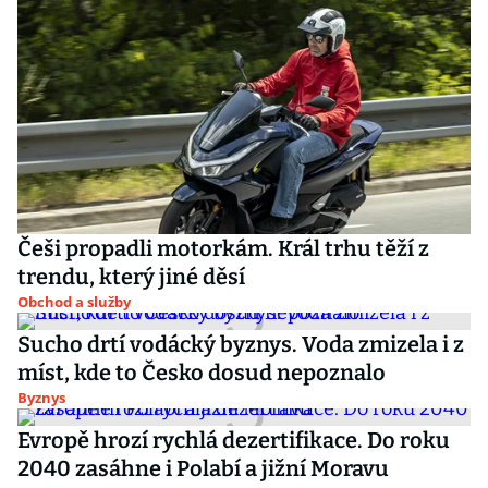
Češi propadli motorkám. Král trhu těží z
trendu, který jiné děsí
Obchod a služby
Sucho drtí vodácký byznys. Voda zmizela i z
míst, kde to Česko dosud nepoznalo
Byznys
Evropě hrozí rychlá dezertifikace. Do roku
2040 zasáhne i Polabí a jižní Moravu