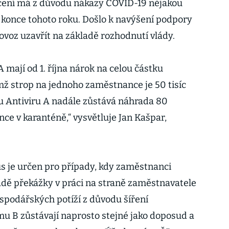
ácení má z důvodu nákazy COVID-19 nějakou
 konce tohoto roku. Došlo k navýšení podpory
ovoz uzavřít na základě rozhodnutí vlády.
mají od 1. října nárok na celou částku
ž strop na jednoho zaměstnance je 50 tisíc
 u Antiviru A nadále zůstává náhrada 80
ce v karanténě,“ vysvětluje Jan Kašpar,
s je určen pro případy, kdy zaměstnanci
dě překážky v práci na straně zaměstnavatele
ospodářských potíží z důvodu šíření
u B zůstávají naprosto stejné jako doposud a