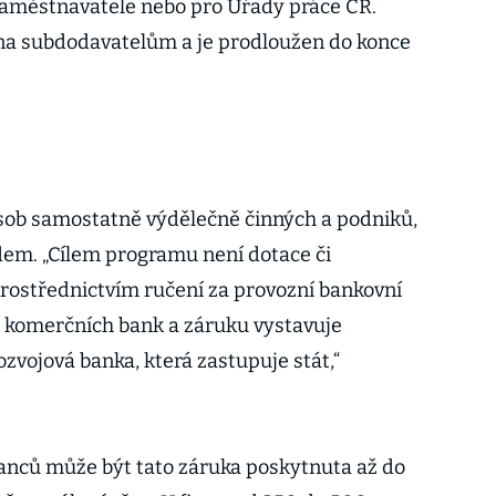
zaměstnavatele nebo pro Úřady práce ČR.
a subdodavatelům a je prodloužen do konce
sob samostatně výdělečně činných a podniků,
idem. „Cílem programu není dotace či
rostřednictvím ručení za provozní bankovní
a komerčních bank a záruku vystavuje
zvojová banka, která zastupuje stát,“
nců může být tato záruka poskytnuta až do