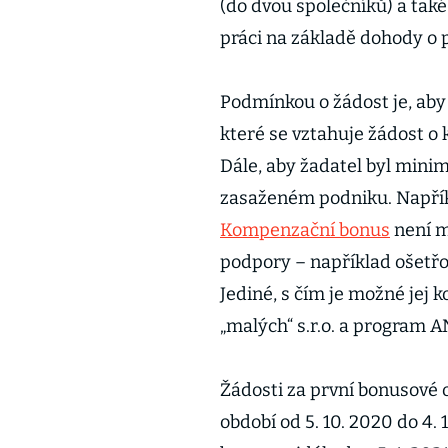
(do dvou společníků) a také
práci na základě dohody o
Podmínkou o žádost je, aby b
které se vztahuje žádost o
Dále, aby žadatel byl minim
zasaženém podniku. Napříkl
Kompenzační bonus
není m
podpory – například ošetřo
Jediné, s čím je možné jej
„malých“ s.r.o. a program 
Žádosti za první bonusové o
období od 5. 10. 2020 do 4.