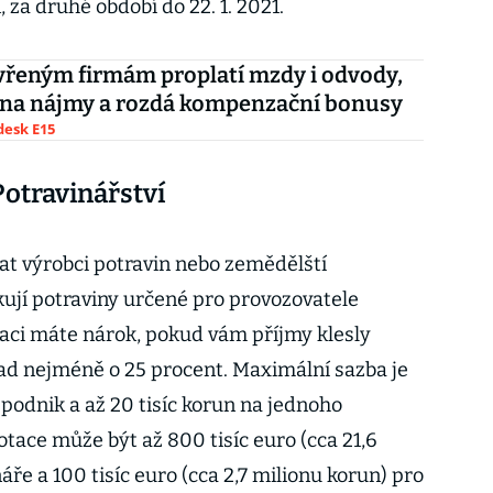
, za druhé období do 22. 1. 2021.
vřeným firmám proplatí mzdy i odvody,
 na nájmy a rozdá kompenzační bonusy
esk E15
otravinářství
t výrobci potravin nebo zemědělští
kují potraviny určené pro provozovatele
taci máte nárok, pokud vám příjmy klesly
pad nejméně o 25 procent. Maximální sazba je
 podnik a až 20 tisíc korun na jednoho
ace může být až 800 tisíc euro (cca 21,6
áře a 100 tisíc euro (cca 2,7 milionu korun) pro