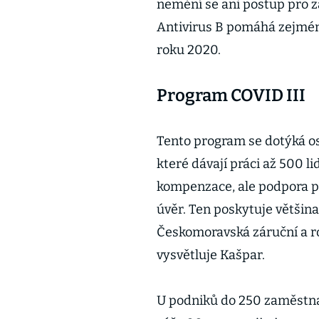
nemění se ani postup pro 
Antivirus B pomáhá zejmén
roku 2020.
Program COVID III
Tento program se dotýká o
které dávají práci až 500 l
kompenzace, ale podpora p
úvěr. Ten poskytuje většin
Českomoravská záruční a ro
vysvětluje Kašpar.
U podniků do 250 zaměstna