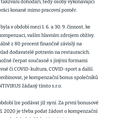
 takzvaní dohodáři, tedy osoby vykonávající
 práci konané mimo pracovní poměr.
yla v období mezi 1. 6. a 30. 9. činnost, ke
 kompenzaci, vaším hlavním zdrojem obživy.
álně z 80 procent finančně závislý na
ad dodavatelé potravin na restauracích.
ožné čerpat současně s jinými formami
vné či COVID-kultura, COVID-sport a další.
 kombinovat, je kompenzační bonus společníků
ANTIVIRUS žádaný tímto s.r.o.
bdobí lze podávat již nyní. Za první bonusové
 11. 2020 je třeba podat žádost o kompenzační