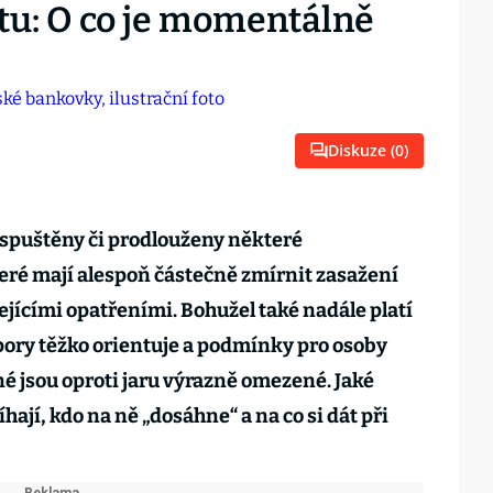
u: O co je momentálně
Diskuze (
0
)
y spuštěny či prodlouženy některé
ré mají alespoň částečně zmírnit zasažení
ejícími opatřeními. Bohužel také nadále platí
pory těžko orientuje a podmínky pro osoby
 jsou oproti jaru výrazně omezené. Jaké
ají, kdo na ně „dosáhne“ a na co si dát při