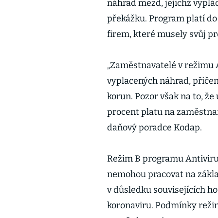
náhrad mezd, jejichž vypl
překážku. Program platí do
firem, které musely svůj pr
„Zaměstnavatelé v režimu A 
vyplacených náhrad, přičem
korun. Pozor však na to, že
procent platu na zaměstnan
daňový poradce Kodap.
Režim B programu Antiviru
nemohou pracovat na zákla
v důsledku souvisejících h
koronaviru. Podmínky režim