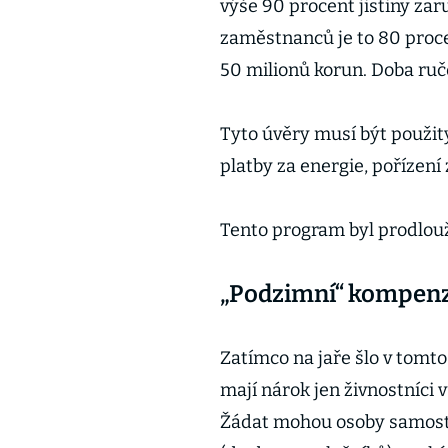
výše 90 procent jistiny za
zaměstnanců je to 80 proc
50 milionů korun. Doba ruč
Tyto úvěry musí být použit
platby za energie, pořízení 
Tento program byl prodlou
„Podzimní“ kompenz
Zatímco na jaře šlo v tomt
mají nárok jen živnostníci
Žádat mohou osoby samostat