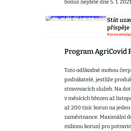
bonus nejdéle dne 5. 1. 2021
Stát uza
přispěje
KoronaHelpd
Program AgriCovid P
Toto odškodné mohou čerpa
podnikatelé, jestliže produ
stravovacích služeb. Na do
v měsících březen až listo
až 200 tisíc korun na jeden
zaměstnance. Maximální dot
milionu korun) pro potravin