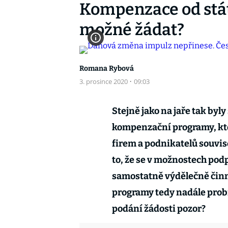
Kompenzace od stát
možné žádat?
Romana Rybová
3. prosince 2020
·
09:03
Stejně jako na jaře tak byl
kompenzační programy, kte
firem a podnikatelů souvis
to, že se v možnostech pod
samostatně výdělečně činné
programy tedy nadále probíh
podání žádosti pozor?