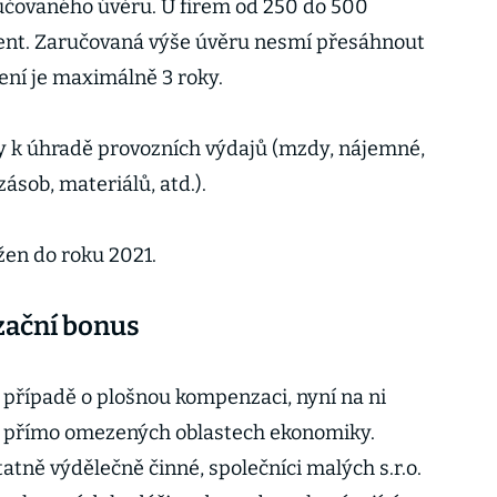
ručovaného úvěru. U firem od 250 do 500
ent. Zaručovaná výše úvěru nesmí přesáhnout
ení je maximálně 3 roky.
y k úhradě provozních výdajů (mzdy, nájemné,
zásob, materiálů, atd.).
žen do roku 2021.
ační bonus
o případě o plošnou kompenzaci, nyní na ni
 v přímo omezených oblastech ekonomiky.
ně výdělečně činné, společníci malých s.r.o.