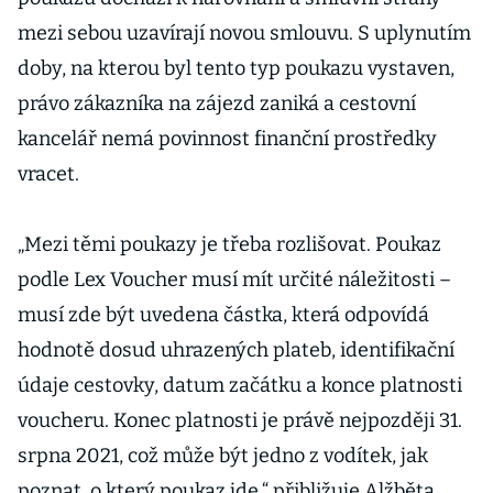
mezi sebou uzavírají novou smlouvu. S uplynutím
doby, na kterou byl tento typ poukazu vystaven,
právo zákazníka na zájezd zaniká a cestovní
kancelář nemá povinnost finanční prostředky
vracet.
„Mezi těmi poukazy je třeba rozlišovat. Poukaz
podle Lex Voucher musí mít určité náležitosti –
musí zde být uvedena částka, která odpovídá
hodnotě dosud uhrazených plateb, identifikační
údaje cestovky, datum začátku a konce platnosti
voucheru. Konec platnosti je právě nejpozději 31.
srpna 2021, což může být jedno z vodítek, jak
poznat, o který poukaz jde,“ přibližuje Alžběta