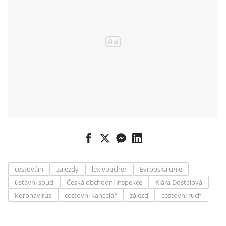
cestování
zájezdy
lex voucher
Evropská unie
ústavní soud
Česká obchodní inspekce
Klára Dostálová
Koronavirus
cestovní kancelář
zájezd
cestovní ruch