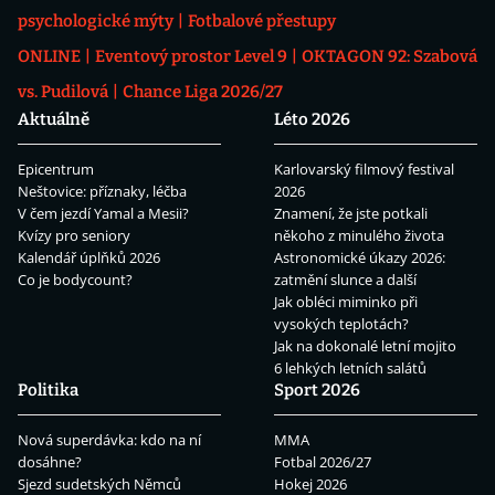
psychologické mýty
Fotbalové přestupy
ONLINE
Eventový prostor Level 9
OKTAGON 92: Szabová
vs. Pudilová
Chance Liga 2026/27
Aktuálně
Léto 2026
Epicentrum
Karlovarský filmový festival
Neštovice: příznaky, léčba
2026
V čem jezdí Yamal a Mesii?
Znamení, že jste potkali
Kvízy pro seniory
někoho z minulého života
Kalendář úplňků 2026
Astronomické úkazy 2026:
Co je bodycount?
zatmění slunce a další
Jak obléci miminko při
vysokých teplotách?
Jak na dokonalé letní mojito
6 lehkých letních salátů
Politika
Sport 2026
Nová superdávka: kdo na ní
MMA
dosáhne?
Fotbal 2026/27
Sjezd sudetských Němců
Hokej 2026