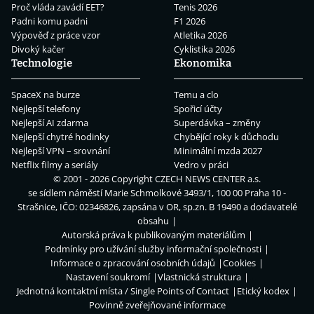
Proč vláda zavádí EET?
Tenis 2026
Padni komu padni
F1 2026
Výpověď z práce vzor
Atletika 2026
Divoký kačer
Cyklistika 2026
Technologie
Ekonomika
SpaceX na burze
Temu a clo
Nejlepší telefony
Spořicí účty
Nejlepší AI zdarma
Superdávka – změny
Nejlepší chytré hodinky
Chybějící roky k důchodu
Nejlepší VPN – srovnání
Minimální mzda 2027
Netflix filmy a seriály
Vedro v práci
© 2001 - 2026 Copyright
CZECH NEWS CENTER a.s.
se sídlem náměstí Marie Schmolkové 3493/1, 100 00 Praha 10 -
Strašnice, IČO: 02346826, zapsána v OR, sp.zn. B 19490 a dodavatelé
obsahu
Autorská práva k publikovaným materiálům
Podmínky pro užívání služby informační společnosti
Informace o zpracování osobních údajů
Cookies
Nastavení soukromí
Vlastnická struktura
Jednotná kontaktní místa / Single Points of Contact
Etický kodex
Povinně zveřejňované informace