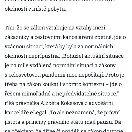
okolností v místě pobytu.
Tím, že se zákon vztahuje na vztahy mezi
zákazníky a cestovními kancelářemi zpětně, jde o
vzácnou situaci, která by byla za normálních
okolností nepřípustná. „Bohužel aktuální situace
je na míle vzdálená normální situaci a zákony
s celosvětovou pandemií moc nepočítají. Proto je
třeba na zákon koukat i v tomto kontextu – jde o
řešení mimořádné a nepředvídatelné situace,“
říká právnička Alžběta Kokešová z advokátní
kanceláře eLegal. „To ale neznamená, že právní
jistota a principy právního státu mají pauzu. Dá
se očekávat, že dříve či později se zákon dostane