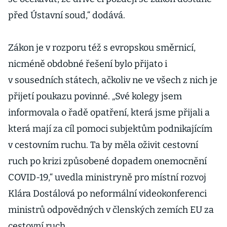
před Ústavní soud,“ dodává.
Zákon je v rozporu též s evropskou směrnicí,
nicméně obdobné řešení bylo přijato i
v sousedních státech, ačkoliv ne ve všech z nich je
přijetí poukazu povinné. „Své kolegy jsem
informovala o řadě opatření, která jsme přijali a
která mají za cíl pomoci subjektům podnikajícím
v cestovním ruchu. Ta by měla oživit cestovní
ruch po krizi způsobené dopadem onemocnění
COVID-19,“ uvedla ministryně pro místní rozvoj
Klára Dostálová po neformální videokonferenci
ministrů odpovědných v členských zemích EU za
cestovní ruch.