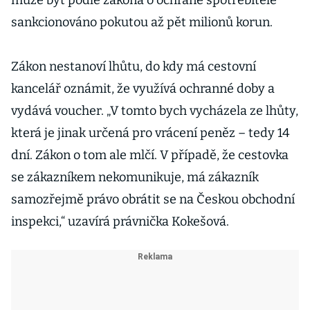
může být podle zákona o ochraně spotřebitele
sankcionováno pokutou až pět milionů korun.
Zákon nestanoví lhůtu, do kdy má cestovní
kancelář oznámit, že využívá ochranné doby a
vydává voucher. „V tomto bych vycházela ze lhůty,
která je jinak určená pro vrácení peněz – tedy 14
dní. Zákon o tom ale mlčí. V případě, že cestovka
se zákazníkem nekomunikuje, má zákazník
samozřejmě právo obrátit se na Českou obchodní
inspekci,“ uzavírá právnička Kokešová.