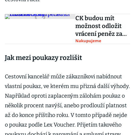
CK budou mít
možnost odložit
vrácení peněz za
zrušené cesty
Nakupujeme
Jak mezi poukazy rozlišit
Cestovní kancelář může zákazníkovi nabídnout
vlastní poukaz, ve kterém mu přizná další výhody.
Například oproti zaplaceným zálohám poukaz o
několik procent navýší, anebo prodlouží platnost
až do konce příštího roku. V tomto případě nejde
o poukaz podle Lex Voucher. Přijetím takového
poukazu dochází k narovnání a smluvní strany