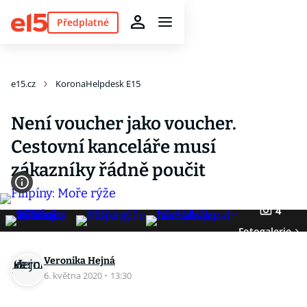
Předplatné
e15.cz
KoronaHelpdesk E15
Není voucher jako voucher.
Cestovní kanceláře musí
zákazníky řádně poučit
4
Fotogalerie
Veronika Hejná
6. května 2020
·
13:30