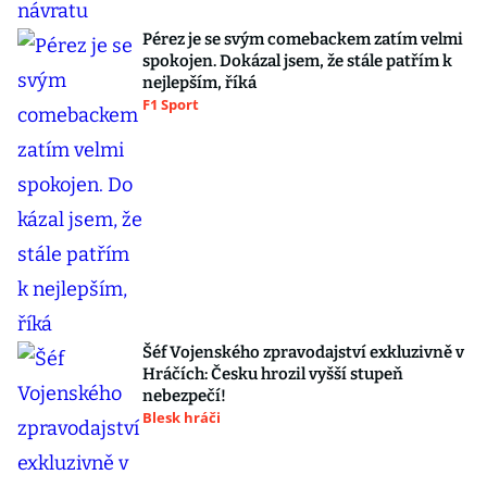
Pérez je se svým comebackem zatím velmi
spokojen. Dokázal jsem, že stále patřím k
nejlepším, říká
F1 Sport
Šéf Vojenského zpravodajství exkluzivně v
Hráčích: Česku hrozil vyšší stupeň
nebezpečí!
Blesk hráči