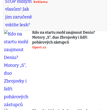
Reklama
Kdo na startu mohl zaujmout Deniu?
Motory „S“, duo Zbrojovky i lídři
pohárových zástupců
iSport.cz