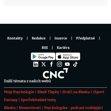
Kontakty
Redakce
Inzerce
Předplatné
RSS
Kariéra
Další témata z našich webů
Moje Psychologie
Blesk Tlapky
Hráči na Blesku
iSport
Fantasy
Spotřebitelské testy
Blesku
Nemovitosti
Psychologika - podcast rozbíjející